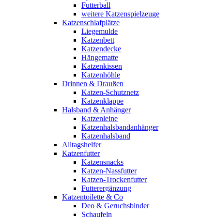
Futterball
weitere Katzenspielzeuge
Katzenschlafplätze
Liegemulde
Katzenbett
Katzendecke
Hängematte
Katzenkissen
Katzenhöhle
Drinnen & Draußen
Katzen-Schutznetz
Katzenklappe
Halsband & Anhänger
Katzenleine
Katzenhalsbandanhänger
Katzenhalsband
Alltagshelfer
Katzenfutter
Katzensnacks
Katzen-Nassfutter
Katzen-Trockenfutter
Futterergänzung
Katzentoilette & Co
Deo & Geruchsbinder
Schaufeln