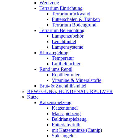
Werkzeug
Terrarium Einrichtung
Terrariumrückwand
Futterschalen & Tränken
Terrarium Bodengrund
Terrarium Beleuchtung
Lampenzubehör
Leuchtmittel
Lampensysteme
Klimaregelung
Temperatur
Luftbefeuchter
Rund ums Reptil
Reptilienfutter
Vitamine & Mineralstoffe
Brut- & Zuchthilfsmittel
BEWEGUNG, HUNDENATURPULVER
Katze
Katzenspielzeug
Katzentunnel
Mausspielzeug
Baldrianspielzeug
Futterlabyrinth
mit Katzenminze (Catnip)
Spielangeln