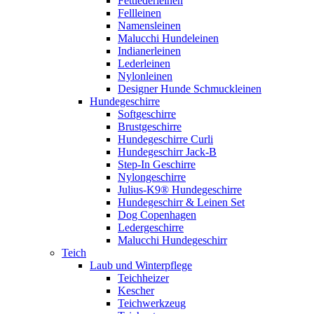
Fettlederleinen
Fellleinen
Namensleinen
Malucchi Hundeleinen
Indianerleinen
Lederleinen
Nylonleinen
Designer Hunde Schmuckleinen
Hundegeschirre
Softgeschirre
Brustgeschirre
Hundegeschirre Curli
Hundegeschirr Jack-B
Step-In Geschirre
Nylongeschirre
Julius-K9® Hundegeschirre
Hundegeschirr & Leinen Set
Dog Copenhagen
Ledergeschirre
Malucchi Hundegeschirr
Teich
Laub und Winterpflege
Teichheizer
Kescher
Teichwerkzeug