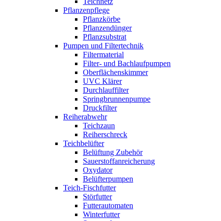
Teichnetz
Pflanzenpflege
Pflanzkörbe
Pflanzendünger
Pflanzsubstrat
Pumpen und Filtertechnik
Filtermaterial
Filter- und Bachlaufpumpen
Oberflächenskimmer
UVC Klärer
Durchlauffilter
Springbrunnenpumpe
Druckfilter
Reiherabwehr
Teichzaun
Reiherschreck
Teichbelüfter
Belüftung Zubehör
Sauerstoffanreicherung
Oxydator
Belüfterpumpen
Teich-Fischfutter
Störfutter
Futterautomaten
Winterfutter