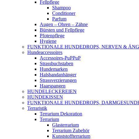
Fellpflege
Shampoo
Conditioner
Parfum
Augen – Ohren – Zähne
Bürsten und Fellpflege
Pfotenpflege
Hygiene
FUNKTIONALE HUNDEDROPS, NERVEN & ÄNG
Hundeaccessoires
Accessoires-PuPPuP
Strassbuchstaben
Hundemarken
Halsbandanhänger
Strassverzierungen
Haarspangen
HUNDELECKEREIEN
HUNDEKISSEN
FUNKTIONALE HUNDEDROPS, DARMGESUND
Terraristik
Terrarium Dekoration
Terrarium
Glasterrarium
Terrarium Zubehör
Kunststoffterrarium