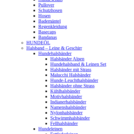
Pullover
Schutzhosen
Hosen
Bademäntel
Regenkleidung
Basecaps
Bandanas
HUNDEÖL
Halsband – Leine & Geschirr
Hundehalsbänder
Halsbänder Alpen
Hundehalsband & Leinen Set
Halsbänder mit Strass
Malucchi Halsbänder
Hunde-Leuchthalsbänder
Halsbänder ohne Strass
Kühlhalsbänder
Motivhalsbänder
Indianerhalsbänder
Namenshalsbänder
Nylonhalsbänder
Schwimmhalsbänder
Fellhalsbänder
Hundeleinen