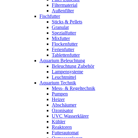
Filtermaterial
Außenfilter
Fischfutter
Sticks & Pellets
Granulat
Spezialfutter
Mixfutter
Flockenfutter
Ferienfutter
Tablettenfutter
Aquarium Beleuchtung
Beleuchtung Zubehör
Lampensysteme
Leuchtmittel
Aquarium Technik
Mess- & Regeltechnik
Pumpen
Heizer
Abschäumer
Ozonisator
UVC Wasserklärer
Kühler
Reaktoren
Futterautomat