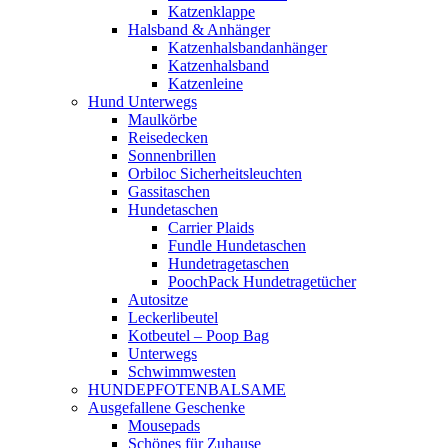
Katzenklappe
Halsband & Anhänger
Katzenhalsbandanhänger
Katzenhalsband
Katzenleine
Hund Unterwegs
Maulkörbe
Reisedecken
Sonnenbrillen
Orbiloc Sicherheitsleuchten
Gassitaschen
Hundetaschen
Carrier Plaids
Fundle Hundetaschen
Hundetragetaschen
PoochPack Hundetragetücher
Autositze
Leckerlibeutel
Kotbeutel – Poop Bag
Unterwegs
Schwimmwesten
HUNDEPFOTENBALSAME
Ausgefallene Geschenke
Mousepads
Schönes für Zuhause