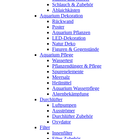
Schlauch & Zubehör
Ablaichkästen
Aquarium Dekoration
Rückwand
Poster
Aquarium Pflanzen
LED-Dekoration
Natur Deko
Figuren & Gegenstände
Aquarium Pflege
Wassertest
Pflanzendünger & Pflege
Spurenelemente
Meersalz
Heilmittel
Aquarium Wasserpflege
Algenbekämpfung
Durchlüfter
Luftpumpen
Ausströmer
Durchlüfter Zubehör
Oxydator
Filter
Innenfilter
Filter Zubehör