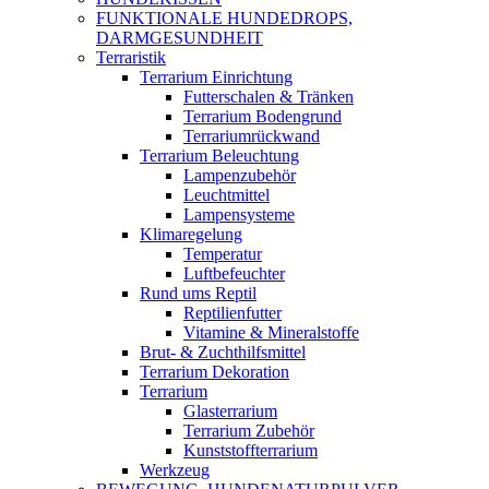
FUNKTIONALE HUNDEDROPS,
DARMGESUNDHEIT
Terraristik
Terrarium Einrichtung
Futterschalen & Tränken
Terrarium Bodengrund
Terrariumrückwand
Terrarium Beleuchtung
Lampenzubehör
Leuchtmittel
Lampensysteme
Klimaregelung
Temperatur
Luftbefeuchter
Rund ums Reptil
Reptilienfutter
Vitamine & Mineralstoffe
Brut- & Zuchthilfsmittel
Terrarium Dekoration
Terrarium
Glasterrarium
Terrarium Zubehör
Kunststoffterrarium
Werkzeug