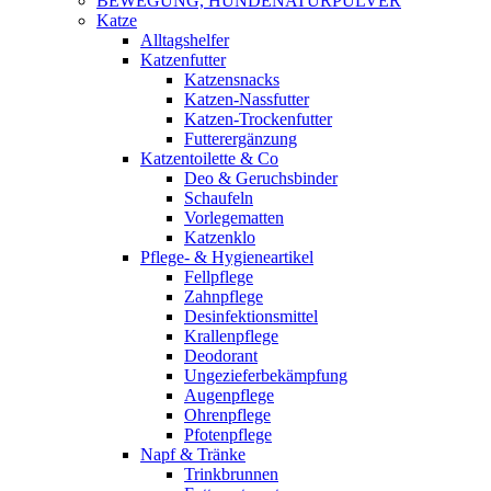
BEWEGUNG, HUNDENATURPULVER
Katze
Alltagshelfer
Katzenfutter
Katzensnacks
Katzen-Nassfutter
Katzen-Trockenfutter
Futterergänzung
Katzentoilette & Co
Deo & Geruchsbinder
Schaufeln
Vorlegematten
Katzenklo
Pflege- & Hygieneartikel
Fellpflege
Zahnpflege
Desinfektionsmittel
Krallenpflege
Deodorant
Ungezieferbekämpfung
Augenpflege
Ohrenpflege
Pfotenpflege
Napf & Tränke
Trinkbrunnen