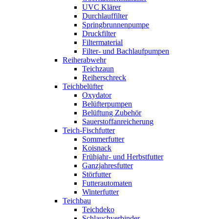
UVC Klärer
Durchlauffilter
Springbrunnenpumpe
Druckfilter
Filtermaterial
Filter- und Bachlaufpumpen
Reiherabwehr
Teichzaun
Reiherschreck
Teichbelüfter
Oxydator
Belüfterpumpen
Belüftung Zubehör
Sauerstoffanreicherung
Teich-Fischfutter
Sommerfutter
Koisnack
Frühjahr- und Herbstfutter
Ganzjahresfutter
Störfutter
Futterautomaten
Winterfutter
Teichbau
Teichdeko
Schlauchverbinder