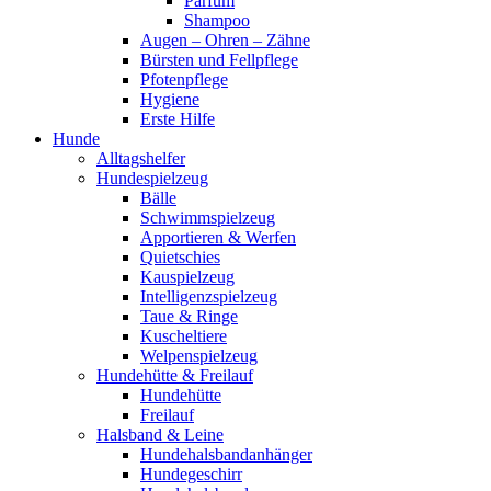
Parfum
Shampoo
Augen – Ohren – Zähne
Bürsten und Fellpflege
Pfotenpflege
Hygiene
Erste Hilfe
Hunde
Alltagshelfer
Hundespielzeug
Bälle
Schwimmspielzeug
Apportieren & Werfen
Quietschies
Kauspielzeug
Intelligenzspielzeug
Taue & Ringe
Kuscheltiere
Welpenspielzeug
Hundehütte & Freilauf
Hundehütte
Freilauf
Halsband & Leine
Hundehalsbandanhänger
Hundegeschirr