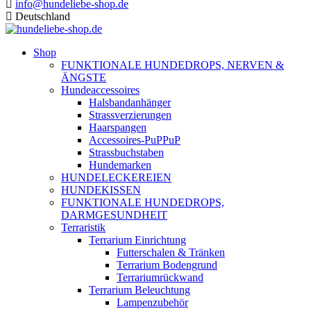
info@hundeliebe-shop.de
Deutschland
Shop
FUNKTIONALE HUNDEDROPS, NERVEN &
ÄNGSTE
Hundeaccessoires
Halsbandanhänger
Strassverzierungen
Haarspangen
Accessoires-PuPPuP
Strassbuchstaben
Hundemarken
HUNDELECKEREIEN
HUNDEKISSEN
FUNKTIONALE HUNDEDROPS,
DARMGESUNDHEIT
Terraristik
Terrarium Einrichtung
Futterschalen & Tränken
Terrarium Bodengrund
Terrariumrückwand
Terrarium Beleuchtung
Lampenzubehör