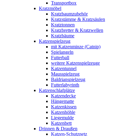
Transportbox
Kratzmöbel
Kratzbaumzubehör
Kratzstämme & Kratzsäulen
Kratztonnen
Kratzbretter & Kratzwellen
Kratzbäume
Katzenspielzeug
mit Katzenminze (Catnip)
Spielangeln
Futterball
weitere Katzenspielzeuge
Katzentunnel
Mausspielzeug
Baldrianspielzeug
Futterlabyrinth
Katzenschlafplätze
Katzendecke
Hängematte
Katzenkissen
Katzenhöhle
Liegemulde
Katzenbett
Drinnen & Draußen
Katzen-Schutznetz