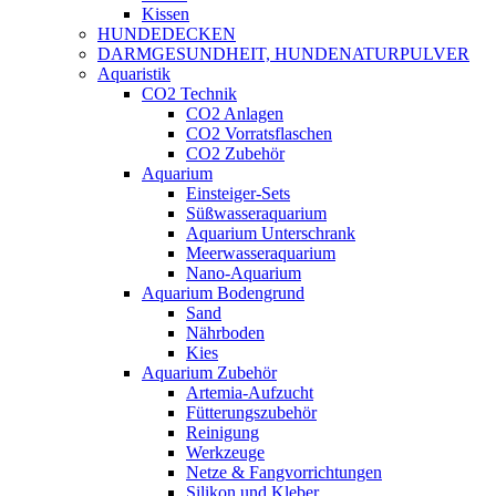
Kissen
HUNDEDECKEN
DARMGESUNDHEIT, HUNDENATURPULVER
Aquaristik
CO2 Technik
CO2 Anlagen
CO2 Vorratsflaschen
CO2 Zubehör
Aquarium
Einsteiger-Sets
Süßwasseraquarium
Aquarium Unterschrank
Meerwasseraquarium
Nano-Aquarium
Aquarium Bodengrund
Sand
Nährboden
Kies
Aquarium Zubehör
Artemia-Aufzucht
Fütterungszubehör
Reinigung
Werkzeuge
Netze & Fangvorrichtungen
Silikon und Kleber