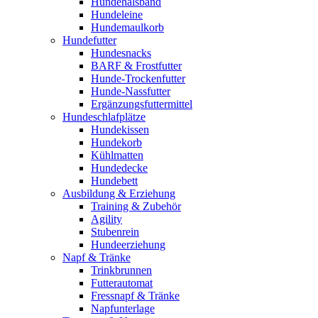
Hundehalsband
Hundeleine
Hundemaulkorb
Hundefutter
Hundesnacks
BARF & Frostfutter
Hunde-Trockenfutter
Hunde-Nassfutter
Ergänzungsfuttermittel
Hundeschlafplätze
Hundekissen
Hundekorb
Kühlmatten
Hundedecke
Hundebett
Ausbildung & Erziehung
Training & Zubehör
Agility
Stubenrein
Hundeerziehung
Napf & Tränke
Trinkbrunnen
Futterautomat
Fressnapf & Tränke
Napfunterlage