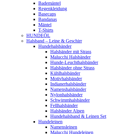
Bademäntel
Regenkleidung
Basecaps
Bandanas
Mäntel
T-Shirts
HUNDEÖL
Halsband – Leine & Geschirr
Hundehalsbänder
Halsbänder mit Strass
Malucchi Halsbänder
Hunde-Leuchthalsbänder
Halsbänder ohne Strass
Kühlhalsbänder
Motivhalsbänder
Indianerhalsbänder
Namenshalsbänder
Nylonhalsbänder
Schwimmhalsbänder
Fellhalsbänder
Halsbänder Alpen
Hundehalsband & Leinen Set
Hundeleinen
Namensleinen
Malucchi Hundeleinen