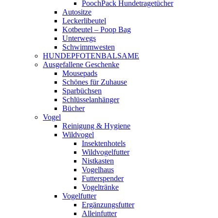
PoochPack Hundetragetücher
Autositze
Leckerlibeutel
Kotbeutel – Poop Bag
Unterwegs
Schwimmwesten
HUNDEPFOTENBALSAME
Ausgefallene Geschenke
Mousepads
Schönes für Zuhause
Sparbüchsen
Schlüsselanhänger
Bücher
Vogel
Reinigung & Hygiene
Wildvogel
Insektenhotels
Wildvogelfutter
Nistkasten
Vogelhaus
Futterspender
Vogeltränke
Vogelfutter
Ergänzungsfutter
Alleinfutter