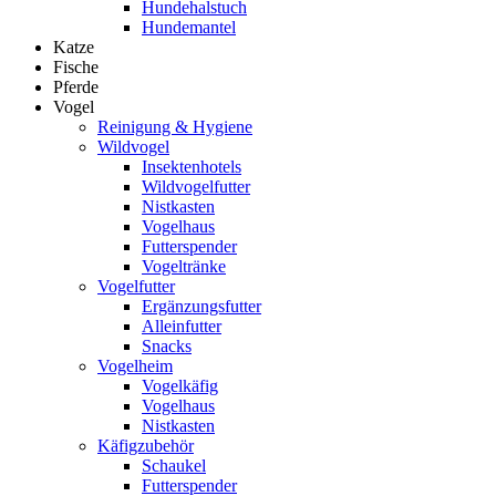
Hundehalstuch
Hundemantel
Katze
Fische
Pferde
Vogel
Reinigung & Hygiene
Wildvogel
Insektenhotels
Wildvogelfutter
Nistkasten
Vogelhaus
Futterspender
Vogeltränke
Vogelfutter
Ergänzungsfutter
Alleinfutter
Snacks
Vogelheim
Vogelkäfig
Vogelhaus
Nistkasten
Käfigzubehör
Schaukel
Futterspender