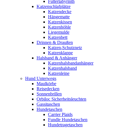
Futterlabyrinth
Katzenschlafplätze
Katzendecke
Hängematte
Katzenkissen
Katzenhöhle
Liegemulde
Katzenbett
Drinnen & Draußen
Katzen-Schutznetz
Katzenklappe
Halsband & Anhänger
Katzenhalsbandanhänger
Katzenhalsband
Katzenleine
Hund Unterwegs
Maulkörbe
Reisedecken
Sonnenbrillen
Orbiloc Sicherheitsleuchten
Gassitaschen
Hundetaschen
Carrier Plaids
Fundle Hundetaschen
Hundetragetaschen