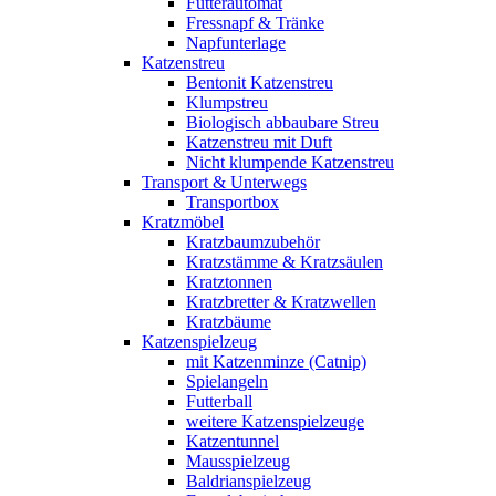
Futterautomat
Fressnapf & Tränke
Napfunterlage
Katzenstreu
Bentonit Katzenstreu
Klumpstreu
Biologisch abbaubare Streu
Katzenstreu mit Duft
Nicht klumpende Katzenstreu
Transport & Unterwegs
Transportbox
Kratzmöbel
Kratzbaumzubehör
Kratzstämme & Kratzsäulen
Kratztonnen
Kratzbretter & Kratzwellen
Kratzbäume
Katzenspielzeug
mit Katzenminze (Catnip)
Spielangeln
Futterball
weitere Katzenspielzeuge
Katzentunnel
Mausspielzeug
Baldrianspielzeug