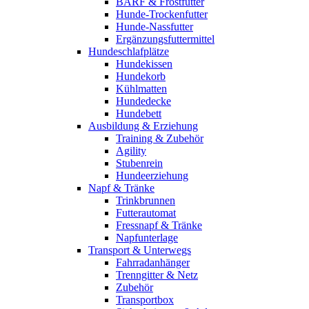
BARF & Frostfutter
Hunde-Trockenfutter
Hunde-Nassfutter
Ergänzungsfuttermittel
Hundeschlafplätze
Hundekissen
Hundekorb
Kühlmatten
Hundedecke
Hundebett
Ausbildung & Erziehung
Training & Zubehör
Agility
Stubenrein
Hundeerziehung
Napf & Tränke
Trinkbrunnen
Futterautomat
Fressnapf & Tränke
Napfunterlage
Transport & Unterwegs
Fahrradanhänger
Trenngitter & Netz
Zubehör
Transportbox