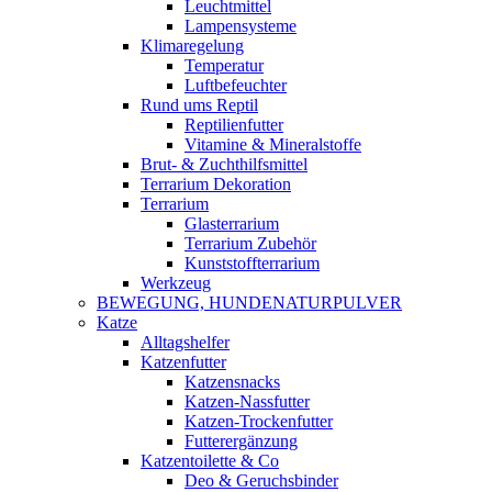
Leuchtmittel
Lampensysteme
Klimaregelung
Temperatur
Luftbefeuchter
Rund ums Reptil
Reptilienfutter
Vitamine & Mineralstoffe
Brut- & Zuchthilfsmittel
Terrarium Dekoration
Terrarium
Glasterrarium
Terrarium Zubehör
Kunststoffterrarium
Werkzeug
BEWEGUNG, HUNDENATURPULVER
Katze
Alltagshelfer
Katzenfutter
Katzensnacks
Katzen-Nassfutter
Katzen-Trockenfutter
Futterergänzung
Katzentoilette & Co
Deo & Geruchsbinder