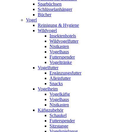
Sparbüchsen
Schlüsselanhänger
Bücher
Vogel
Reinigung & Hygiene
Wildvogel
Insektenhotels
Wildvogelfutter
Nistkasten
Vogelhaus
Futterspender
Vogeltränke
Vogelfutter
Ergänzungsfutter
Alleinfutter
Snacks
Vogelheim
Vogelkäfig
Vogelhaus
Nistkasten
Käfigzubehör
Schaukel
Futterspender
Sitzstange
Vogelspielzeug