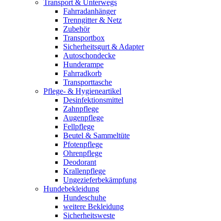
Transport & Unterwegs
Fahrradanhänger
Trenngitter & Netz
Zubehör
Transportbox
Sicherheitsgurt & Adapter
Autoschondecke
Hunderampe
Fahrradkorb
Transporttasche
Pflege- & Hygieneartikel
Desinfektionsmittel
Zahnpflege
Augenpflege
Fellpflege
Beutel & Sammeltüte
Pfotenpflege
Ohrenpflege
Deodorant
Krallenpflege
Ungezieferbekämpfung
Hundebekleidung
Hundeschuhe
weitere Bekleidung
Sicherheitsweste