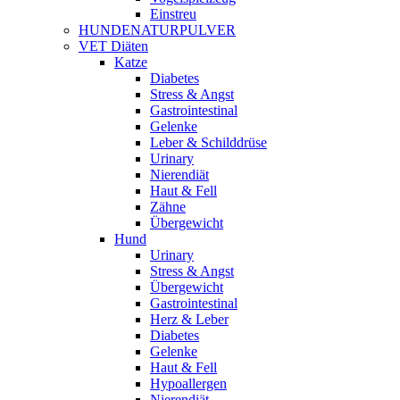
Einstreu
HUNDENATURPULVER
VET Diäten
Katze
Diabetes
Stress & Angst
Gastrointestinal
Gelenke
Leber & Schilddrüse
Urinary
Nierendiät
Haut & Fell
Zähne
Übergewicht
Hund
Urinary
Stress & Angst
Übergewicht
Gastrointestinal
Herz & Leber
Diabetes
Gelenke
Haut & Fell
Hypoallergen
Nierendiät