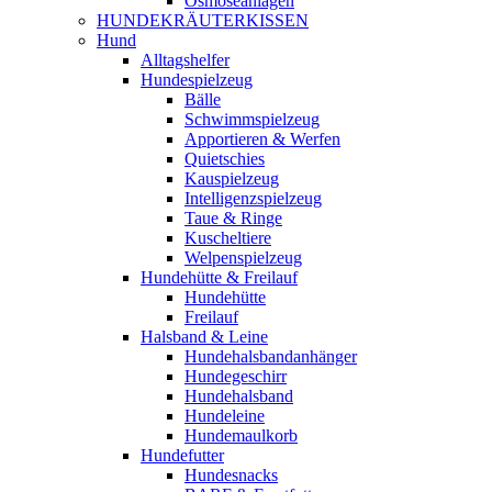
Osmoseanlagen
HUNDEKRÄUTERKISSEN
Hund
Alltagshelfer
Hundespielzeug
Bälle
Schwimmspielzeug
Apportieren & Werfen
Quietschies
Kauspielzeug
Intelligenzspielzeug
Taue & Ringe
Kuscheltiere
Welpenspielzeug
Hundehütte & Freilauf
Hundehütte
Freilauf
Halsband & Leine
Hundehalsbandanhänger
Hundegeschirr
Hundehalsband
Hundeleine
Hundemaulkorb
Hundefutter
Hundesnacks