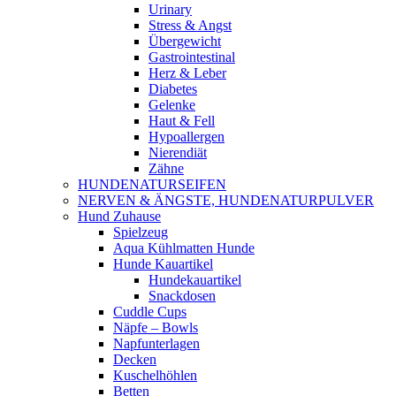
Urinary
Stress & Angst
Übergewicht
Gastrointestinal
Herz & Leber
Diabetes
Gelenke
Haut & Fell
Hypoallergen
Nierendiät
Zähne
HUNDENATURSEIFEN
NERVEN & ÄNGSTE, HUNDENATURPULVER
Hund Zuhause
Spielzeug
Aqua Kühlmatten Hunde
Hunde Kauartikel
Hundekauartikel
Snackdosen
Cuddle Cups
Näpfe – Bowls
Napfunterlagen
Decken
Kuschelhöhlen
Betten