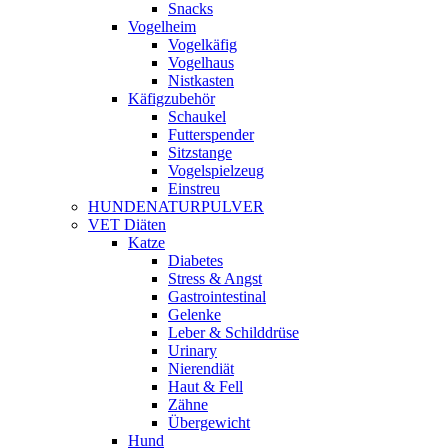
Snacks
Vogelheim
Vogelkäfig
Vogelhaus
Nistkasten
Käfigzubehör
Schaukel
Futterspender
Sitzstange
Vogelspielzeug
Einstreu
HUNDENATURPULVER
VET Diäten
Katze
Diabetes
Stress & Angst
Gastrointestinal
Gelenke
Leber & Schilddrüse
Urinary
Nierendiät
Haut & Fell
Zähne
Übergewicht
Hund