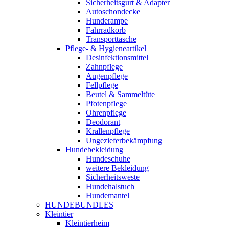
Sicherheitsgurt & Adapter
Autoschondecke
Hunderampe
Fahrradkorb
Transporttasche
Pflege- & Hygieneartikel
Desinfektionsmittel
Zahnpflege
Augenpflege
Fellpflege
Beutel & Sammeltüte
Pfotenpflege
Ohrenpflege
Deodorant
Krallenpflege
Ungezieferbekämpfung
Hundebekleidung
Hundeschuhe
weitere Bekleidung
Sicherheitsweste
Hundehalstuch
Hundemantel
HUNDEBUNDLES
Kleintier
Kleintierheim