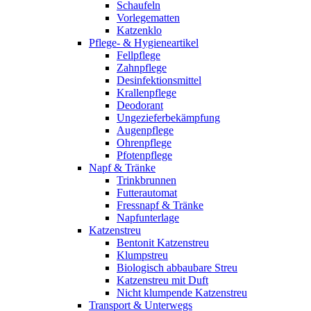
Schaufeln
Vorlegematten
Katzenklo
Pflege- & Hygieneartikel
Fellpflege
Zahnpflege
Desinfektionsmittel
Krallenpflege
Deodorant
Ungezieferbekämpfung
Augenpflege
Ohrenpflege
Pfotenpflege
Napf & Tränke
Trinkbrunnen
Futterautomat
Fressnapf & Tränke
Napfunterlage
Katzenstreu
Bentonit Katzenstreu
Klumpstreu
Biologisch abbaubare Streu
Katzenstreu mit Duft
Nicht klumpende Katzenstreu
Transport & Unterwegs