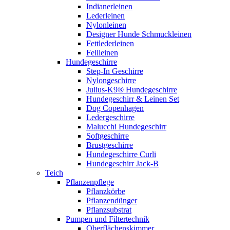
Indianerleinen
Lederleinen
Nylonleinen
Designer Hunde Schmuckleinen
Fettlederleinen
Fellleinen
Hundegeschirre
Step-In Geschirre
Nylongeschirre
Julius-K9® Hundegeschirre
Hundegeschirr & Leinen Set
Dog Copenhagen
Ledergeschirre
Malucchi Hundegeschirr
Softgeschirre
Brustgeschirre
Hundegeschirre Curli
Hundegeschirr Jack-B
Teich
Pflanzenpflege
Pflanzkörbe
Pflanzendünger
Pflanzsubstrat
Pumpen und Filtertechnik
Oberflächenskimmer