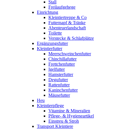
Stall
Freilaufgehege
Einrichtung
Kleintiertreppe & Co
Futternapf & Tränke
Abenteuerlandschaft
Toilette
Verstecke & Schlafplätze
Ergänzungsfutter
Kleintierfutter
Meerschweinchenfutter
Chinchillafutter
Frettchenfutter
Igelfutter
Hamsterfutter
Degufutter
Rattenfutter
Kaninchenfutter
Mäusefutter
Heu
Kleintierpflege
Vitamine & Mineralien
Pflege- & Hygieneartikel
Einstreu & Stroh
Transport Kleintiere