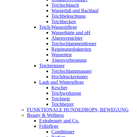
Teichschlauch
Wasserfall und Bachlauf
Teichbeleuchtung
Teichbecken
Teich-Wasserpflege
Wasserhärte und pH
Algenvernichter
Teichschlammentferner
Reinigungsbakterien
Wassertest
Algenvorbeugung
Teichreiniger
Teichschlammsauger
Hochdruckreiniger
Laub und Winterpflege
Kescher
Teichwerkzeug
Teichnetz
Teichheizer
FUNKTIONALE HUNDEDROPS, BEWEGUNG
Beauty & Wellness
Extrabeauty und Co.
Fellpflege
Conditioner