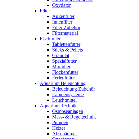
Oxydator
Filter
Außenfilter
Innenfilter
Filter Zubehör
Filtermaterial
Fischfutter
Tablettenfutter
Sticks & Pellets
Granulat
Spezialfutter
Mixfutter
Flockenfutter
Ferienfutter
Aquarium Beleuchtung
Beleuchtung Zubehör
Lampensysteme
Leuchtmittel
Aquarium Technik
Osmoseanlagen
Mess- & Regeltechnik
Pumpen
Heizer
Abschäumer