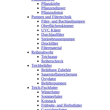
Pflanzkörbe
Pflanzendünger
Pflanzsubstrat
Pumpen und Filtertechnik
Filter- und Bachlaufpumpen
Oberflächenskimmer
UVC Klärer
Durchlauffilter
Springbrunnenpumpe
Druckfilter
Filtermaterial
Reiherabwehr
Teichzaun
Reiherschreck
Teichbelüfter
Belüftung Zubehör
Sauerstoffanreicherung
Oxydator
Belüfterpumpen
Teich-Fischfutter
Winterfutter
Sommerfutter
Koisnack
Frühjahr- und Herbstfutter
Ganzjahresfutter