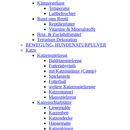
Klimaregelung
Temperatur
Luftbefeuchter
Rund ums Reptil
Reptilienfutter
Vitamine & Mineralstoffe
Brut- & Zuchthilfsmittel
Terrarium Dekoration
BEWEGUNG, HUNDENATURPULVER
Katze
Katzenspielzeug
Baldrianspielzeug
Futterlabyrinth
mit Katzenminze (Catnip)
Spielangeln
Futterball
weitere Katzenspielzeuge
Katzentunnel
Mausspielzeug
Katzenschlafplätze
Liegemulde
Katzenbett
Katzendecke
Hängematte
Katzenkissen