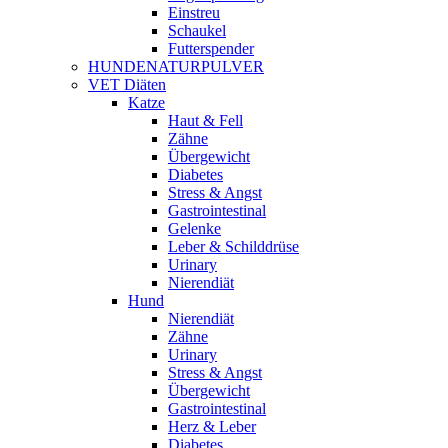
Einstreu
Schaukel
Futterspender
HUNDENATURPULVER
VET Diäten
Katze
Haut & Fell
Zähne
Übergewicht
Diabetes
Stress & Angst
Gastrointestinal
Gelenke
Leber & Schilddrüse
Urinary
Nierendiät
Hund
Nierendiät
Zähne
Urinary
Stress & Angst
Übergewicht
Gastrointestinal
Herz & Leber
Diabetes