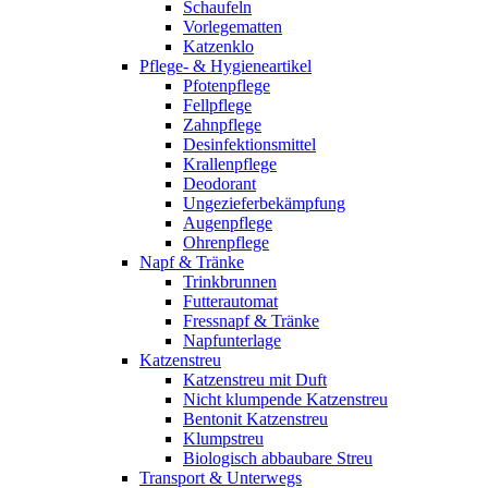
Schaufeln
Vorlegematten
Katzenklo
Pflege- & Hygieneartikel
Pfotenpflege
Fellpflege
Zahnpflege
Desinfektionsmittel
Krallenpflege
Deodorant
Ungezieferbekämpfung
Augenpflege
Ohrenpflege
Napf & Tränke
Trinkbrunnen
Futterautomat
Fressnapf & Tränke
Napfunterlage
Katzenstreu
Katzenstreu mit Duft
Nicht klumpende Katzenstreu
Bentonit Katzenstreu
Klumpstreu
Biologisch abbaubare Streu
Transport & Unterwegs