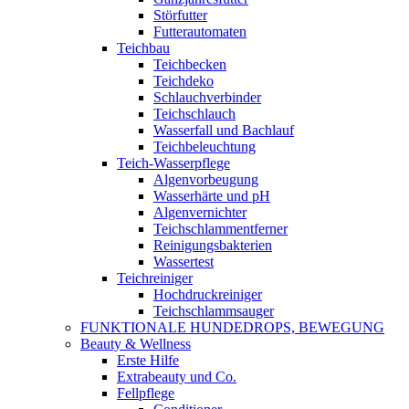
Störfutter
Futterautomaten
Teichbau
Teichbecken
Teichdeko
Schlauchverbinder
Teichschlauch
Wasserfall und Bachlauf
Teichbeleuchtung
Teich-Wasserpflege
Algenvorbeugung
Wasserhärte und pH
Algenvernichter
Teichschlammentferner
Reinigungsbakterien
Wassertest
Teichreiniger
Hochdruckreiniger
Teichschlammsauger
FUNKTIONALE HUNDEDROPS, BEWEGUNG
Beauty & Wellness
Erste Hilfe
Extrabeauty und Co.
Fellpflege