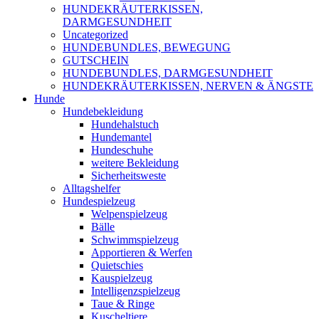
HUNDEKRÄUTERKISSEN,
DARMGESUNDHEIT
Uncategorized
HUNDEBUNDLES, BEWEGUNG
GUTSCHEIN
HUNDEBUNDLES, DARMGESUNDHEIT
HUNDEKRÄUTERKISSEN, NERVEN & ÄNGSTE
Hunde
Hundebekleidung
Hundehalstuch
Hundemantel
Hundeschuhe
weitere Bekleidung
Sicherheitsweste
Alltagshelfer
Hundespielzeug
Welpenspielzeug
Bälle
Schwimmspielzeug
Apportieren & Werfen
Quietschies
Kauspielzeug
Intelligenzspielzeug
Taue & Ringe
Kuscheltiere