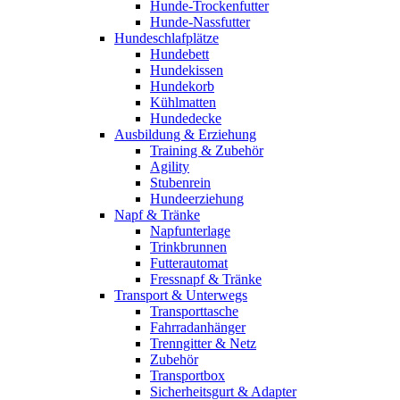
Hunde-Trockenfutter
Hunde-Nassfutter
Hundeschlafplätze
Hundebett
Hundekissen
Hundekorb
Kühlmatten
Hundedecke
Ausbildung & Erziehung
Training & Zubehör
Agility
Stubenrein
Hundeerziehung
Napf & Tränke
Napfunterlage
Trinkbrunnen
Futterautomat
Fressnapf & Tränke
Transport & Unterwegs
Transporttasche
Fahrradanhänger
Trenngitter & Netz
Zubehör
Transportbox
Sicherheitsgurt & Adapter