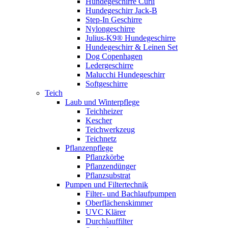
Hundegeschirre Curli
Hundegeschirr Jack-B
Step-In Geschirre
Nylongeschirre
Julius-K9® Hundegeschirre
Hundegeschirr & Leinen Set
Dog Copenhagen
Ledergeschirre
Malucchi Hundegeschirr
Softgeschirre
Teich
Laub und Winterpflege
Teichheizer
Kescher
Teichwerkzeug
Teichnetz
Pflanzenpflege
Pflanzkörbe
Pflanzendünger
Pflanzsubstrat
Pumpen und Filtertechnik
Filter- und Bachlaufpumpen
Oberflächenskimmer
UVC Klärer
Durchlauffilter