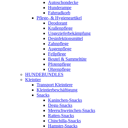
Autoschondecke
Hunderampe
Fahrradkorb
Pflege- & Hygieneartikel
Deodorant
Krallenpflege
Ungezieferbekämpfung
Desinfektionsmittel
Zahnpflege
Augenpflege
Fellpflege
Beutel & Sammeltüte
Pfotenpflege
Ohrenpflege
HUNDEBUNDLES
Kleintier
Transport Kleintiere
Kleintierbeschäftigung
Snacks
Kaninchen-Snacks
Degu-Snacks
Meerschweinchen-Snacks
Ratten-Snacks
Chinchilla-Snacks
Hamster-Snacks