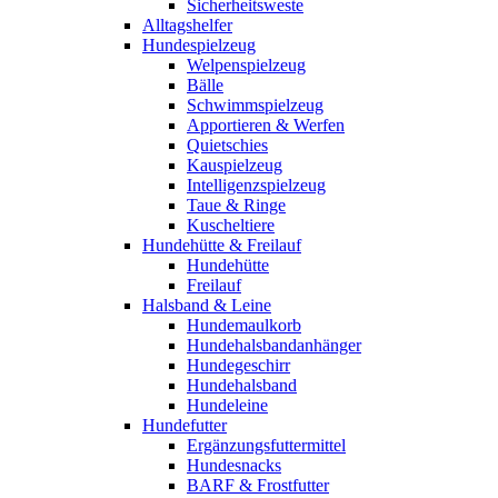
Sicherheitsweste
Alltagshelfer
Hundespielzeug
Welpenspielzeug
Bälle
Schwimmspielzeug
Apportieren & Werfen
Quietschies
Kauspielzeug
Intelligenzspielzeug
Taue & Ringe
Kuscheltiere
Hundehütte & Freilauf
Hundehütte
Freilauf
Halsband & Leine
Hundemaulkorb
Hundehalsbandanhänger
Hundegeschirr
Hundehalsband
Hundeleine
Hundefutter
Ergänzungsfuttermittel
Hundesnacks
BARF & Frostfutter