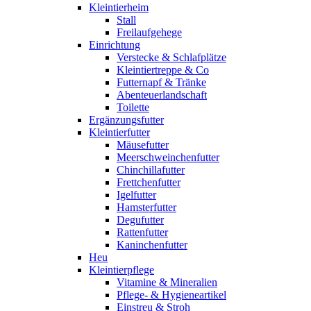
Kleintierheim
Stall
Freilaufgehege
Einrichtung
Verstecke & Schlafplätze
Kleintiertreppe & Co
Futternapf & Tränke
Abenteuerlandschaft
Toilette
Ergänzungsfutter
Kleintierfutter
Mäusefutter
Meerschweinchenfutter
Chinchillafutter
Frettchenfutter
Igelfutter
Hamsterfutter
Degufutter
Rattenfutter
Kaninchenfutter
Heu
Kleintierpflege
Vitamine & Mineralien
Pflege- & Hygieneartikel
Einstreu & Stroh