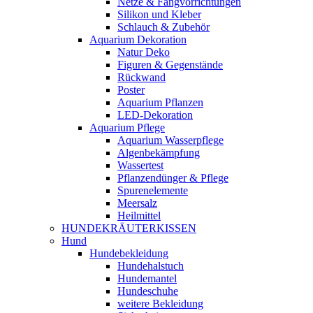
Netze & Fangvorrichtungen
Silikon und Kleber
Schlauch & Zubehör
Aquarium Dekoration
Natur Deko
Figuren & Gegenstände
Rückwand
Poster
Aquarium Pflanzen
LED-Dekoration
Aquarium Pflege
Aquarium Wasserpflege
Algenbekämpfung
Wassertest
Pflanzendünger & Pflege
Spurenelemente
Meersalz
Heilmittel
HUNDEKRÄUTERKISSEN
Hund
Hundebekleidung
Hundehalstuch
Hundemantel
Hundeschuhe
weitere Bekleidung