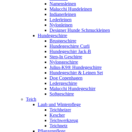
Namensleinen
Malucchi Hundeleinen
Indianerleinen
Lederleinen
Nylonleinen
Designer Hunde Schmuckleinen
Hundegeschirre
Brustgeschirre
Hundegeschirre Curli
Hundegeschirr Jack-B
Step-In Geschirre
Nylongeschirre
Julius-K9® Hundegeschirre
Hundegeschirr & Leinen Set
Dog Copenhagen
Ledergeschirre
Malucchi Hundegeschirr
Softgeschirre
Teich
Laub und Winterpflege
Teichheizer
Kescher
Teichwerkzeug
Teichnetz
Pflanzenpflege