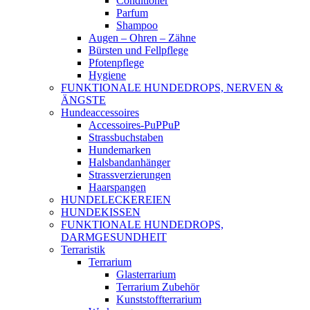
Conditioner
Parfum
Shampoo
Augen – Ohren – Zähne
Bürsten und Fellpflege
Pfotenpflege
Hygiene
FUNKTIONALE HUNDEDROPS, NERVEN &
ÄNGSTE
Hundeaccessoires
Accessoires-PuPPuP
Strassbuchstaben
Hundemarken
Halsbandanhänger
Strassverzierungen
Haarspangen
HUNDELECKEREIEN
HUNDEKISSEN
FUNKTIONALE HUNDEDROPS,
DARMGESUNDHEIT
Terraristik
Terrarium
Glasterrarium
Terrarium Zubehör
Kunststoffterrarium