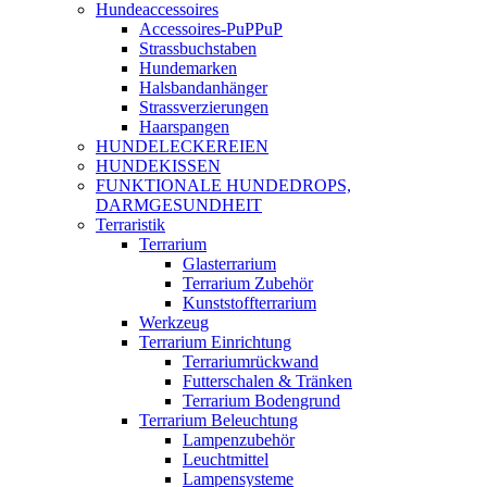
Hundeaccessoires
Accessoires-PuPPuP
Strassbuchstaben
Hundemarken
Halsbandanhänger
Strassverzierungen
Haarspangen
HUNDELECKEREIEN
HUNDEKISSEN
FUNKTIONALE HUNDEDROPS,
DARMGESUNDHEIT
Terraristik
Terrarium
Glasterrarium
Terrarium Zubehör
Kunststoffterrarium
Werkzeug
Terrarium Einrichtung
Terrariumrückwand
Futterschalen & Tränken
Terrarium Bodengrund
Terrarium Beleuchtung
Lampenzubehör
Leuchtmittel
Lampensysteme