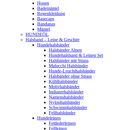
Hosen
Bademäntel
Regenkleidung
Basecaps
Bandanas
Mäntel
HUNDEÖL
Halsband – Leine & Geschirr
Hundehalsbänder
Halsbänder Alpen
Hundehalsband & Leinen Set
Halsbänder mit Strass
Malucchi Halsbänder
Hunde-Leuchthalsbänder
Halsbänder ohne Strass
Kühlhalsbänder
Motivhalsbänder
Indianerhalsbänder
Namenshalsbänder
Nylonhalsbänder
Schwimmhalsbänder
Fellhalsbänder
Hundeleinen
Fettlederleinen
Fellleinen