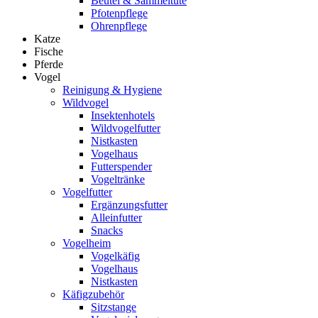
Beutel & Sammeltüte
Pfotenpflege
Ohrenpflege
Katze
Fische
Pferde
Vogel
Reinigung & Hygiene
Wildvogel
Insektenhotels
Wildvogelfutter
Nistkasten
Vogelhaus
Futterspender
Vogeltränke
Vogelfutter
Ergänzungsfutter
Alleinfutter
Snacks
Vogelheim
Vogelkäfig
Vogelhaus
Nistkasten
Käfigzubehör
Sitzstange