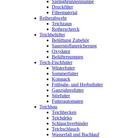
Springbrunnenpumpe
Druckfilter
Filtermaterial
Reiherabwehr
Teichzaun
Reiherschreck
Teichbelüfter
Belüftung Zubehör
Sauerstoffanreicherung
Oxydator
Belüfterpumpen
Teich-Fischfutter
Winterfutter
Sommerfutter
Koisnack
Frühjahr- und Herbstfutter
Ganzjahresfutter
Störfutter
Futterautomaten
Teichbau
Teichbecken
Teichdeko
Schlauchverbinder
Teichschlauch
Wasserfall und Bachlauf