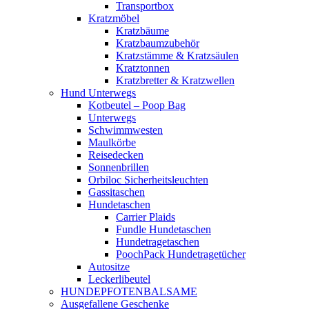
Transportbox
Kratzmöbel
Kratzbäume
Kratzbaumzubehör
Kratzstämme & Kratzsäulen
Kratztonnen
Kratzbretter & Kratzwellen
Hund Unterwegs
Kotbeutel – Poop Bag
Unterwegs
Schwimmwesten
Maulkörbe
Reisedecken
Sonnenbrillen
Orbiloc Sicherheitsleuchten
Gassitaschen
Hundetaschen
Carrier Plaids
Fundle Hundetaschen
Hundetragetaschen
PoochPack Hundetragetücher
Autositze
Leckerlibeutel
HUNDEPFOTENBALSAME
Ausgefallene Geschenke