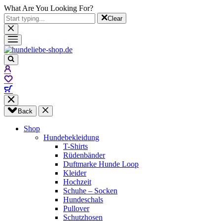
What Are You Looking For?
Clear
Back
Shop
Hundebekleidung
T-Shirts
Rüdenbänder
Duftmarke Hunde Loop
Kleider
Hochzeit
Schuhe – Socken
Hundeschals
Pullover
Schutzhosen