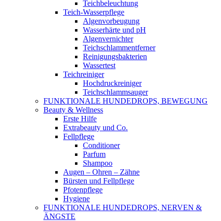
Teichbeleuchtung
Teich-Wasserpflege
Algenvorbeugung
Wasserhärte und pH
Algenvernichter
Teichschlammentferner
Reinigungsbakterien
Wassertest
Teichreiniger
Hochdruckreiniger
Teichschlammsauger
FUNKTIONALE HUNDEDROPS, BEWEGUNG
Beauty & Wellness
Erste Hilfe
Extrabeauty und Co.
Fellpflege
Conditioner
Parfum
Shampoo
Augen – Ohren – Zähne
Bürsten und Fellpflege
Pfotenpflege
Hygiene
FUNKTIONALE HUNDEDROPS, NERVEN &
ÄNGSTE