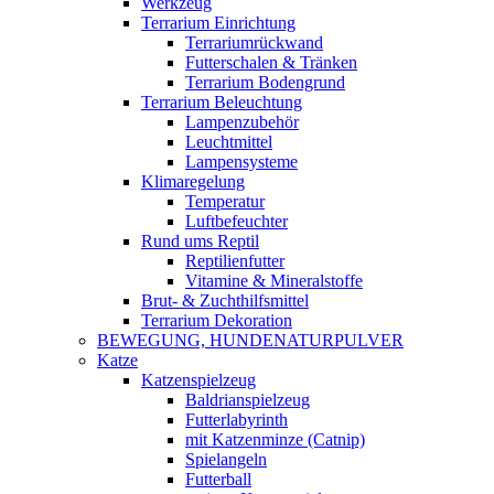
Werkzeug
Terrarium Einrichtung
Terrariumrückwand
Futterschalen & Tränken
Terrarium Bodengrund
Terrarium Beleuchtung
Lampenzubehör
Leuchtmittel
Lampensysteme
Klimaregelung
Temperatur
Luftbefeuchter
Rund ums Reptil
Reptilienfutter
Vitamine & Mineralstoffe
Brut- & Zuchthilfsmittel
Terrarium Dekoration
BEWEGUNG, HUNDENATURPULVER
Katze
Katzenspielzeug
Baldrianspielzeug
Futterlabyrinth
mit Katzenminze (Catnip)
Spielangeln
Futterball