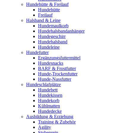
Hundehütte & Freilauf
Hundehütte
Freilauf
Halsband & Leine
Hundemaulkorb
Hundehalsbandanhänger
Hundegeschirr
Hundehalsband
Hundeleine
Hundefutter
Ergänzungsfuttermittel
Hundesnacks
BARF & Frostfutter
Hunde-Trockenfutter
Hunde-Nassfutter
Hundeschlafplätze
Hundebett
Hundekissen
Hundekorb
Kühlmatten
Hundedecke
Ausbildung & Erziehung
Training & Zubehör
Agility
Stubenrein