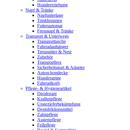
Hundeerziehung
Napf & Tränke
Napfunterlage
Trinkbrunnen
Futterautomat
Fressnapf & Tränke
Transport & Unterwegs
Transporttasche
Fahrradanhänger
Trenngitter & Netz
Zubehör
Transportbox
Sicherheitsgurt & Adapter
Autoschondecke
Hunderampe
Fahrradkorb
Pflege- & Hygieneartikel
Deodorant
Krallenpflege
Ungezieferbekämpfung
Desinfektionsmittel
Zahnpflege
Augenpflege
Fellpflege