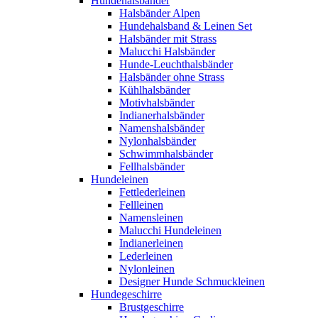
Hundehalsbänder
Halsbänder Alpen
Hundehalsband & Leinen Set
Halsbänder mit Strass
Malucchi Halsbänder
Hunde-Leuchthalsbänder
Halsbänder ohne Strass
Kühlhalsbänder
Motivhalsbänder
Indianerhalsbänder
Namenshalsbänder
Nylonhalsbänder
Schwimmhalsbänder
Fellhalsbänder
Hundeleinen
Fettlederleinen
Fellleinen
Namensleinen
Malucchi Hundeleinen
Indianerleinen
Lederleinen
Nylonleinen
Designer Hunde Schmuckleinen
Hundegeschirre
Brustgeschirre