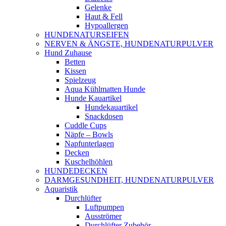
Gelenke
Haut & Fell
Hypoallergen
HUNDENATURSEIFEN
NERVEN & ÄNGSTE, HUNDENATURPULVER
Hund Zuhause
Betten
Kissen
Spielzeug
Aqua Kühlmatten Hunde
Hunde Kauartikel
Hundekauartikel
Snackdosen
Cuddle Cups
Näpfe – Bowls
Napfunterlagen
Decken
Kuschelhöhlen
HUNDEDECKEN
DARMGESUNDHEIT, HUNDENATURPULVER
Aquaristik
Durchlüfter
Luftpumpen
Ausströmer
Durchlüfter Zubehör