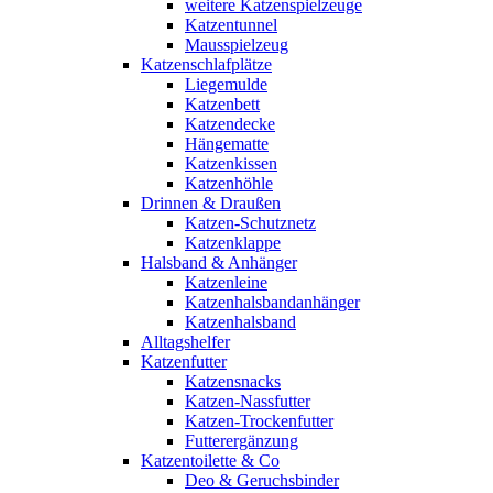
weitere Katzenspielzeuge
Katzentunnel
Mausspielzeug
Katzenschlafplätze
Liegemulde
Katzenbett
Katzendecke
Hängematte
Katzenkissen
Katzenhöhle
Drinnen & Draußen
Katzen-Schutznetz
Katzenklappe
Halsband & Anhänger
Katzenleine
Katzenhalsbandanhänger
Katzenhalsband
Alltagshelfer
Katzenfutter
Katzensnacks
Katzen-Nassfutter
Katzen-Trockenfutter
Futterergänzung
Katzentoilette & Co
Deo & Geruchsbinder