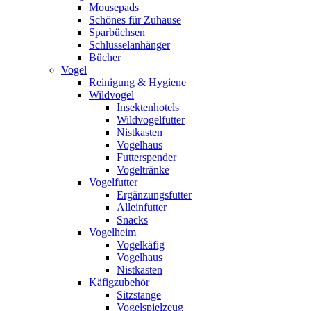
Mousepads
Schönes für Zuhause
Sparbüchsen
Schlüsselanhänger
Bücher
Vogel
Reinigung & Hygiene
Wildvogel
Insektenhotels
Wildvogelfutter
Nistkasten
Vogelhaus
Futterspender
Vogeltränke
Vogelfutter
Ergänzungsfutter
Alleinfutter
Snacks
Vogelheim
Vogelkäfig
Vogelhaus
Nistkasten
Käfigzubehör
Sitzstange
Vogelspielzeug