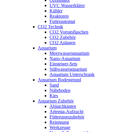
Ozonisator
UVC Wasserklärer
Kühler
Reaktoren
Futterautomat
CO2 Technik
CO2 Vorratsflaschen
CO2 Zubehör
CO2 Anlagen
Aquarium
Meerwasseraquarium
Nano-Aquarium
Einsteiger-Sets
Süßwasseraquarium
Aquarium Unterschrank
Aquarium Bodengrund
Sand
Nährboden
Kies
Aquarium Zubehör
Ablaichkästen
Artemia-Aufzucht
Fütterungszubehör
Reinigung
Werkzeuge