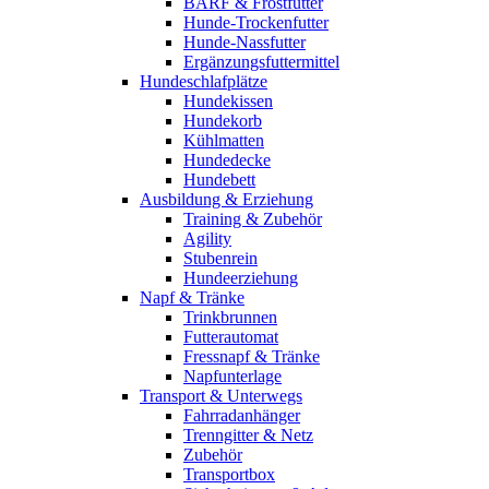
BARF & Frostfutter
Hunde-Trockenfutter
Hunde-Nassfutter
Ergänzungsfuttermittel
Hundeschlafplätze
Hundekissen
Hundekorb
Kühlmatten
Hundedecke
Hundebett
Ausbildung & Erziehung
Training & Zubehör
Agility
Stubenrein
Hundeerziehung
Napf & Tränke
Trinkbrunnen
Futterautomat
Fressnapf & Tränke
Napfunterlage
Transport & Unterwegs
Fahrradanhänger
Trenngitter & Netz
Zubehör
Transportbox