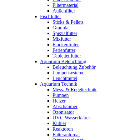
Filtermaterial
Außenfilter
Fischfutter
Sticks & Pellets
Granulat
Spezialfutter
Mixfutter
Flockenfutter
Ferienfutter
Tablettenfutter
Aquarium Beleuchtung
Beleuchtung Zubehör
Lampensysteme
Leuchtmittel
Aquarium Technik
Mess- & Regeltechnik
Pumpen
Heizer
Abschäumer
Ozonisator
UVC Wasserklärer
Kühler
Reaktoren
Futterautomat