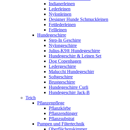
Indianerleinen
Lederleinen
Nylonleinen
Designer Hunde Schmuckleinen
Fettlederleinen
Fellleinen
Hundegeschirre
Step-In Geschirre
Nylongeschirre
Julius-K9® Hundegeschirre
Hundegeschirr & Leinen Set
Dog Copenhagen
Ledergeschirre
Malucchi Hundegeschirr
Softgeschirre
Brustgeschirre
Hundegeschirre Curli
Hundegeschirr Jack-B
Teich
Pflanzenpflege
Pflanzkörbe
Pflanzendünger
Pflanzsubstrat
Pumpen und Filtertechnik
Oberflächenskimmer