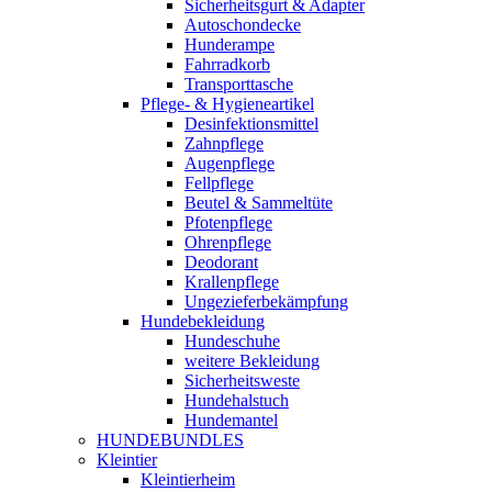
Sicherheitsgurt & Adapter
Autoschondecke
Hunderampe
Fahrradkorb
Transporttasche
Pflege- & Hygieneartikel
Desinfektionsmittel
Zahnpflege
Augenpflege
Fellpflege
Beutel & Sammeltüte
Pfotenpflege
Ohrenpflege
Deodorant
Krallenpflege
Ungezieferbekämpfung
Hundebekleidung
Hundeschuhe
weitere Bekleidung
Sicherheitsweste
Hundehalstuch
Hundemantel
HUNDEBUNDLES
Kleintier
Kleintierheim