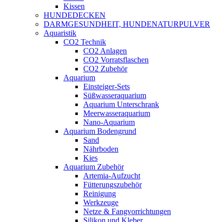
Kissen
HUNDEDECKEN
DARMGESUNDHEIT, HUNDENATURPULVER
Aquaristik
CO2 Technik
CO2 Anlagen
CO2 Vorratsflaschen
CO2 Zubehör
Aquarium
Einsteiger-Sets
Süßwasseraquarium
Aquarium Unterschrank
Meerwasseraquarium
Nano-Aquarium
Aquarium Bodengrund
Sand
Nährboden
Kies
Aquarium Zubehör
Artemia-Aufzucht
Fütterungszubehör
Reinigung
Werkzeuge
Netze & Fangvorrichtungen
Silikon und Kleber