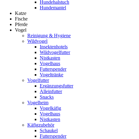
Hundehalstuch
Hundemantel
Katze
Fische
Pferde
Vogel
Reinigung & Hygiene
Wildvogel
Insektenhotels
Wildvogelfutter
Nistkasten
Vogelhaus
Futterspender
Vogeltränke
Vogelfutter
Ergänzungsfutter
Alleinfutter
Snacks
Vogelheim
Vogelkäfig
Vogelhaus
Nistkasten
Käfigzubehör
Schaukel
Futterspender