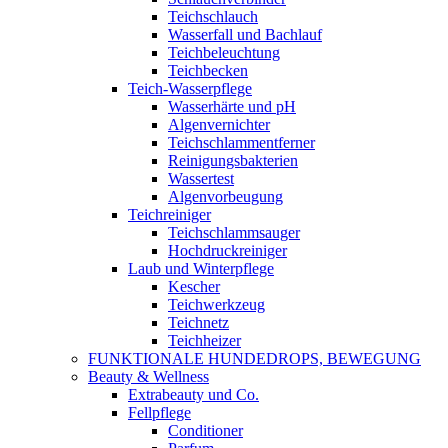
Teichschlauch
Wasserfall und Bachlauf
Teichbeleuchtung
Teichbecken
Teich-Wasserpflege
Wasserhärte und pH
Algenvernichter
Teichschlammentferner
Reinigungsbakterien
Wassertest
Algenvorbeugung
Teichreiniger
Teichschlammsauger
Hochdruckreiniger
Laub und Winterpflege
Kescher
Teichwerkzeug
Teichnetz
Teichheizer
FUNKTIONALE HUNDEDROPS, BEWEGUNG
Beauty & Wellness
Extrabeauty und Co.
Fellpflege
Conditioner