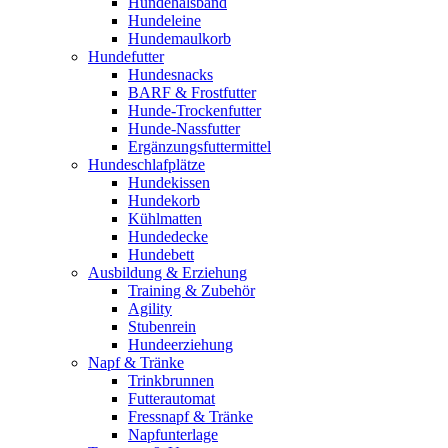
Hundehalsband
Hundeleine
Hundemaulkorb
Hundefutter
Hundesnacks
BARF & Frostfutter
Hunde-Trockenfutter
Hunde-Nassfutter
Ergänzungsfuttermittel
Hundeschlafplätze
Hundekissen
Hundekorb
Kühlmatten
Hundedecke
Hundebett
Ausbildung & Erziehung
Training & Zubehör
Agility
Stubenrein
Hundeerziehung
Napf & Tränke
Trinkbrunnen
Futterautomat
Fressnapf & Tränke
Napfunterlage