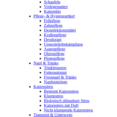
Schaufeln
Vorlegematten
Katzenklo
Pflege- & Hygieneartikel
Fellpflege
Zahnpflege
Desinfektionsmittel
Krallenpflege
Deodorant
Ungezieferbekämpfung
Augenpflege
Ohrenpflege
Pfotenpflege
Napf & Tränke
Trinkbrunnen
Futterautomat
Fressnapf & Tränke
Napfunterlage
Katzenstreu
Bentonit Katzenstreu
Klumpstreu
Biologisch abbaubare Streu
Katzenstreu mit Duft
Nicht klumpende Katzenstreu
Transport & Unterwegs