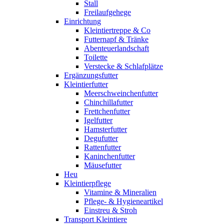
Stall
Freilaufgehege
Einrichtung
Kleintiertreppe & Co
Futternapf & Tränke
Abenteuerlandschaft
Toilette
Verstecke & Schlafplätze
Ergänzungsfutter
Kleintierfutter
Meerschweinchenfutter
Chinchillafutter
Frettchenfutter
Igelfutter
Hamsterfutter
Degufutter
Rattenfutter
Kaninchenfutter
Mäusefutter
Heu
Kleintierpflege
Vitamine & Mineralien
Pflege- & Hygieneartikel
Einstreu & Stroh
Transport Kleintiere