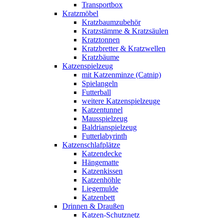
Transportbox
Kratzmöbel
Kratzbaumzubehör
Kratzstämme & Kratzsäulen
Kratztonnen
Kratzbretter & Kratzwellen
Kratzbäume
Katzenspielzeug
mit Katzenminze (Catnip)
Spielangeln
Futterball
weitere Katzenspielzeuge
Katzentunnel
Mausspielzeug
Baldrianspielzeug
Futterlabyrinth
Katzenschlafplätze
Katzendecke
Hängematte
Katzenkissen
Katzenhöhle
Liegemulde
Katzenbett
Drinnen & Draußen
Katzen-Schutznetz