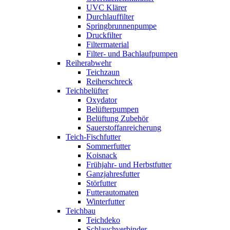
UVC Klärer
Durchlauffilter
Springbrunnenpumpe
Druckfilter
Filtermaterial
Filter- und Bachlaufpumpen
Reiherabwehr
Teichzaun
Reiherschreck
Teichbelüfter
Oxydator
Belüfterpumpen
Belüftung Zubehör
Sauerstoffanreicherung
Teich-Fischfutter
Sommerfutter
Koisnack
Frühjahr- und Herbstfutter
Ganzjahresfutter
Störfutter
Futterautomaten
Winterfutter
Teichbau
Teichdeko
Schlauchverbinder