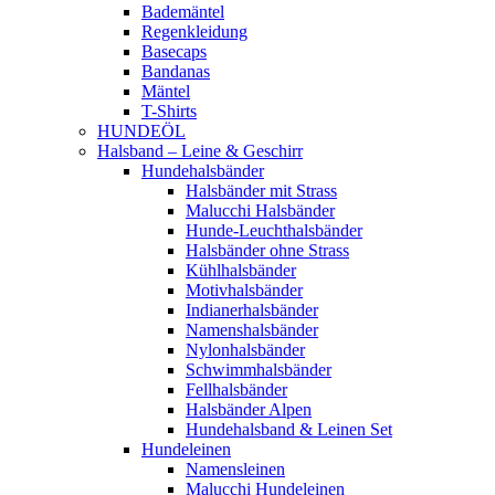
Bademäntel
Regenkleidung
Basecaps
Bandanas
Mäntel
T-Shirts
HUNDEÖL
Halsband – Leine & Geschirr
Hundehalsbänder
Halsbänder mit Strass
Malucchi Halsbänder
Hunde-Leuchthalsbänder
Halsbänder ohne Strass
Kühlhalsbänder
Motivhalsbänder
Indianerhalsbänder
Namenshalsbänder
Nylonhalsbänder
Schwimmhalsbänder
Fellhalsbänder
Halsbänder Alpen
Hundehalsband & Leinen Set
Hundeleinen
Namensleinen
Malucchi Hundeleinen