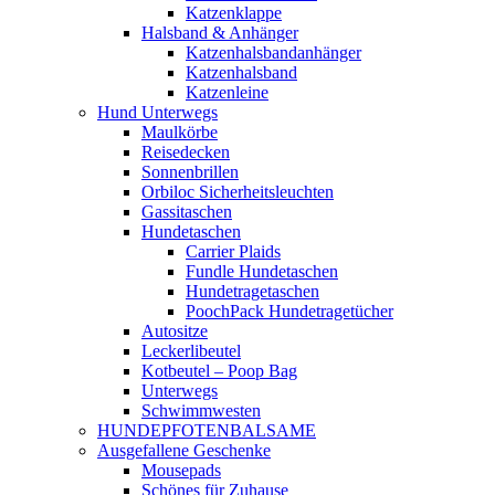
Katzenklappe
Halsband & Anhänger
Katzenhalsbandanhänger
Katzenhalsband
Katzenleine
Hund Unterwegs
Maulkörbe
Reisedecken
Sonnenbrillen
Orbiloc Sicherheitsleuchten
Gassitaschen
Hundetaschen
Carrier Plaids
Fundle Hundetaschen
Hundetragetaschen
PoochPack Hundetragetücher
Autositze
Leckerlibeutel
Kotbeutel – Poop Bag
Unterwegs
Schwimmwesten
HUNDEPFOTENBALSAME
Ausgefallene Geschenke
Mousepads
Schönes für Zuhause