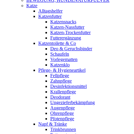
BEWEGUNG, HUNDENATURPULVER
Katze
Alltagshelfer
Katzenfutter
Katzensnacks
Katzen-Nassfutter
Katzen-Trockenfutter
Futterergänzung
Katzentoilette & Co
Deo & Geruchsbinder
Schaufeln
Vorlegematten
Katzenklo
Pflege- & Hygieneartikel
Fellpflege
Zahnpflege
Desinfektionsmittel
Krallenpflege
Deodorant
Ungezieferbekämpfung
Augenpflege
Ohrenpflege
Pfotenpflege
Napf & Tränke
Trinkbrunnen