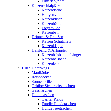
Futterlabyrinth
Katzenschlafplätze
Katzendecke
Hängematte
Katzenkissen
Katzenhöhle
Liegemulde
Katzenbett
Drinnen & Draußen
Katzen-Schutznetz
Katzenklappe
Halsband & Anhänger
Katzenhalsbandanhänger
Katzenhalsband
Katzenleine
Hund Unterwegs
Maulkörbe
Reisedecken
Sonnenbrillen
Orbiloc Sicherheitsleuchten
Gassitaschen
Hundetaschen
Carrier Plaids
Fundle Hundetaschen
Hundetragetaschen