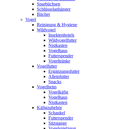
Sparbüchsen
Schlüsselanhänger
Bücher
Vogel
Reinigung & Hygiene
Wildvogel
Insektenhotels
Wildvogelfutter
Nistkasten
Vogelhaus
Futterspender
Vogeltränke
Vogelfutter
Ergänzungsfutter
Alleinfutter
Snacks
Vogelheim
Vogelkäfig
Vogelhaus
Nistkasten
Käfigzubehör
Schaukel
Futterspender
Sitzstange
Vogelspielzeug