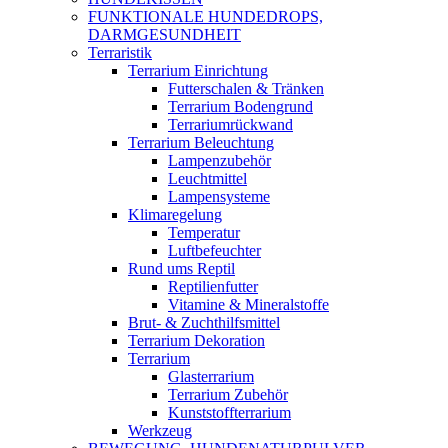
FUNKTIONALE HUNDEDROPS,
DARMGESUNDHEIT
Terraristik
Terrarium Einrichtung
Futterschalen & Tränken
Terrarium Bodengrund
Terrariumrückwand
Terrarium Beleuchtung
Lampenzubehör
Leuchtmittel
Lampensysteme
Klimaregelung
Temperatur
Luftbefeuchter
Rund ums Reptil
Reptilienfutter
Vitamine & Mineralstoffe
Brut- & Zuchthilfsmittel
Terrarium Dekoration
Terrarium
Glasterrarium
Terrarium Zubehör
Kunststoffterrarium
Werkzeug