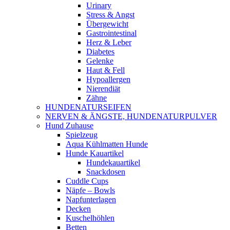
Urinary
Stress & Angst
Übergewicht
Gastrointestinal
Herz & Leber
Diabetes
Gelenke
Haut & Fell
Hypoallergen
Nierendiät
Zähne
HUNDENATURSEIFEN
NERVEN & ÄNGSTE, HUNDENATURPULVER
Hund Zuhause
Spielzeug
Aqua Kühlmatten Hunde
Hunde Kauartikel
Hundekauartikel
Snackdosen
Cuddle Cups
Näpfe – Bowls
Napfunterlagen
Decken
Kuschelhöhlen
Betten