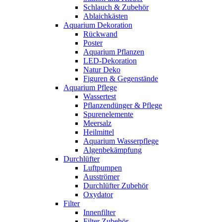
Schlauch & Zubehör
Ablaichkästen
Aquarium Dekoration
Rückwand
Poster
Aquarium Pflanzen
LED-Dekoration
Natur Deko
Figuren & Gegenstände
Aquarium Pflege
Wassertest
Pflanzendünger & Pflege
Spurenelemente
Meersalz
Heilmittel
Aquarium Wasserpflege
Algenbekämpfung
Durchlüfter
Luftpumpen
Ausströmer
Durchlüfter Zubehör
Oxydator
Filter
Innenfilter
Filter Zubehör