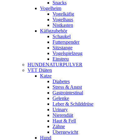
Snacks
Vogelheim
Vogelkäfig
Vogelhaus
Nistkasten
Käfigzubehör
Schaukel
Futterspender
Sitzstange
Vogelspielzeug
Einstreu
HUNDENATURPULVER
VET Diäten
Katze
Diabetes
Stress & Angst
Gastrointestinal
Gelenke
Leber & Schilddrüse
Urinary
Nierendiät
Haut & Fell
Zähne
Übergewicht
Hund