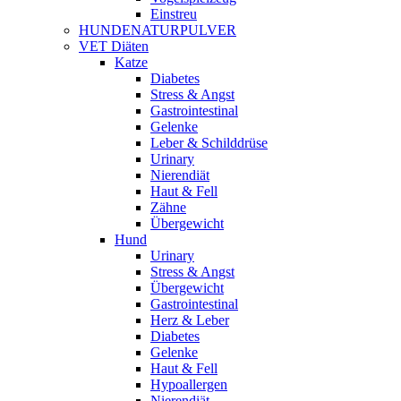
Einstreu
HUNDENATURPULVER
VET Diäten
Katze
Diabetes
Stress & Angst
Gastrointestinal
Gelenke
Leber & Schilddrüse
Urinary
Nierendiät
Haut & Fell
Zähne
Übergewicht
Hund
Urinary
Stress & Angst
Übergewicht
Gastrointestinal
Herz & Leber
Diabetes
Gelenke
Haut & Fell
Hypoallergen
Nierendiät