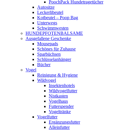
PoochPack Hundetragetücher
Autositze
Leckerlibeutel
Kotbeutel – Poop Bag
Unterwegs
Schwimmwesten
HUNDEPFOTENBALSAME
Ausgefallene Geschenke
Mousepads
Schönes für Zuhause
Sparbüchsen
Schlüsselanhänger
Bücher
Vogel
Reinigung & Hygiene
Wildvogel
Insektenhotels
Wildvogelfutter
Nistkasten
Vogelhaus
Futterspender
Vogeltränke
Vogelfutter
Ergänzungsfutter
Alleinfutter