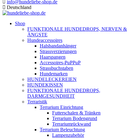
info@hundeliebe-shop.de
Deutschland
Shop
FUNKTIONALE HUNDEDROPS, NERVEN &
ÄNGSTE
Hundeaccessoires
Halsbandanhänger
Strassverzierungen
Haarspangen
Accessoires-PuPPuP
Strassbuchstaben
Hundemarken
HUNDELECKEREIEN
HUNDEKISSEN
FUNKTIONALE HUNDEDROPS,
DARMGESUNDHEIT
Terraristik
Terrarium Einrichtung
Futterschalen & Tränken
Terrarium Bodengrund
Terrariumrückwand
Terrarium Beleuchtung
Lampenzubehör