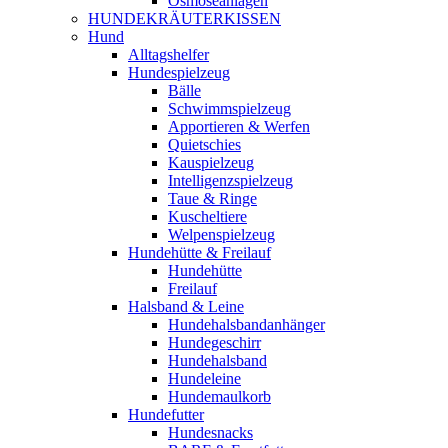
Osmoseanlagen
HUNDEKRÄUTERKISSEN
Hund
Alltagshelfer
Hundespielzeug
Bälle
Schwimmspielzeug
Apportieren & Werfen
Quietschies
Kauspielzeug
Intelligenzspielzeug
Taue & Ringe
Kuscheltiere
Welpenspielzeug
Hundehütte & Freilauf
Hundehütte
Freilauf
Halsband & Leine
Hundehalsbandanhänger
Hundegeschirr
Hundehalsband
Hundeleine
Hundemaulkorb
Hundefutter
Hundesnacks