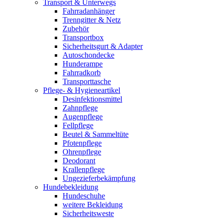
Transport & Unterwegs
Fahrradanhänger
Trenngitter & Netz
Zubehör
Transportbox
Sicherheitsgurt & Adapter
Autoschondecke
Hunderampe
Fahrradkorb
Transporttasche
Pflege- & Hygieneartikel
Desinfektionsmittel
Zahnpflege
Augenpflege
Fellpflege
Beutel & Sammeltüte
Pfotenpflege
Ohrenpflege
Deodorant
Krallenpflege
Ungezieferbekämpfung
Hundebekleidung
Hundeschuhe
weitere Bekleidung
Sicherheitsweste