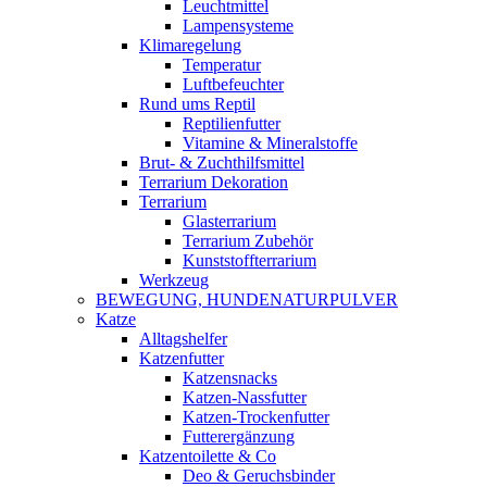
Leuchtmittel
Lampensysteme
Klimaregelung
Temperatur
Luftbefeuchter
Rund ums Reptil
Reptilienfutter
Vitamine & Mineralstoffe
Brut- & Zuchthilfsmittel
Terrarium Dekoration
Terrarium
Glasterrarium
Terrarium Zubehör
Kunststoffterrarium
Werkzeug
BEWEGUNG, HUNDENATURPULVER
Katze
Alltagshelfer
Katzenfutter
Katzensnacks
Katzen-Nassfutter
Katzen-Trockenfutter
Futterergänzung
Katzentoilette & Co
Deo & Geruchsbinder