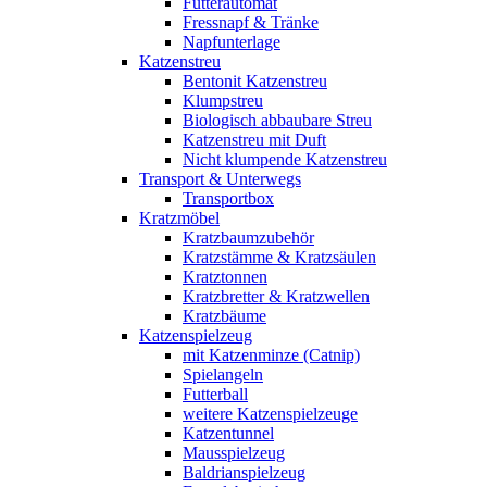
Futterautomat
Fressnapf & Tränke
Napfunterlage
Katzenstreu
Bentonit Katzenstreu
Klumpstreu
Biologisch abbaubare Streu
Katzenstreu mit Duft
Nicht klumpende Katzenstreu
Transport & Unterwegs
Transportbox
Kratzmöbel
Kratzbaumzubehör
Kratzstämme & Kratzsäulen
Kratztonnen
Kratzbretter & Kratzwellen
Kratzbäume
Katzenspielzeug
mit Katzenminze (Catnip)
Spielangeln
Futterball
weitere Katzenspielzeuge
Katzentunnel
Mausspielzeug
Baldrianspielzeug