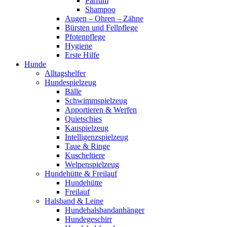
Parfum
Shampoo
Augen – Ohren – Zähne
Bürsten und Fellpflege
Pfotenpflege
Hygiene
Erste Hilfe
Hunde
Alltagshelfer
Hundespielzeug
Bälle
Schwimmspielzeug
Apportieren & Werfen
Quietschies
Kauspielzeug
Intelligenzspielzeug
Taue & Ringe
Kuscheltiere
Welpenspielzeug
Hundehütte & Freilauf
Hundehütte
Freilauf
Halsband & Leine
Hundehalsbandanhänger
Hundegeschirr