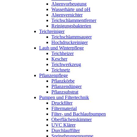
Algenvorbeugung
Wasserhärte und pH
Algenvernichter
Teichschlammentferner
Reinigungsbakterien
Teichreiniger
Teichschlammsauger
Hochdruckreiniger
Laub und Winterpflege
Teichheizer
Kescher
Teichwerkzeug
Teichnetz
Pflanzenpflege
Pflanzkörbe
Pflanzendünger
Pflanzsubstrat
Pumpen und Filtertechnik
Druckfilter
Filtermaterial
Filter- und Bachlaufpumpen
Oberflächenskimmer
UVC Klärer
Durchlauffilter
Springbrunnenpumpe