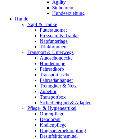
Agility
Stubenrein
Hundeerziehung
Hunde
Napf & Tränke
Futterautomat
Fressnapf & Tränke
Napfunterlage
Trinkbrunnen
Transport & Unterwegs
Autoschondecke
Hunderampe
Fahrradkorb
Transporttasche
Fahrradanhänger
Trenngitter & Netz
Zubehör
Transportbox
Sicherheitsgurt & Adapter
Pflege- & Hygieneartikel
Ohrenpflege
Deodorant
Krallenpflege
Ungezieferbekämpfung
Desinfektionsmittel