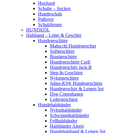
Hochzeit
Schuhe – Socken
Hundeschals
Pullover
Schutzhosen
HUNDEÖL
Halsband – Leine & Geschirr
Hundegeschirre
Malucchi Hundegeschirr
Softgeschirre
Brustgeschirre
Hundegeschirre Curli
Hundegeschirr Jack-B
Step-In Geschirre
Nylongeschirre
Julius-K9® Hundegeschirre
Hundegeschirr & Leinen Set
Dog Copenhagen
Ledergeschirre
Hundehalsbänder
Nylonhalsbänder
Schwimmhalsbänder
Fellhalsbänder
Halsbänder Alpen
Hundehalsband & Leinen Set