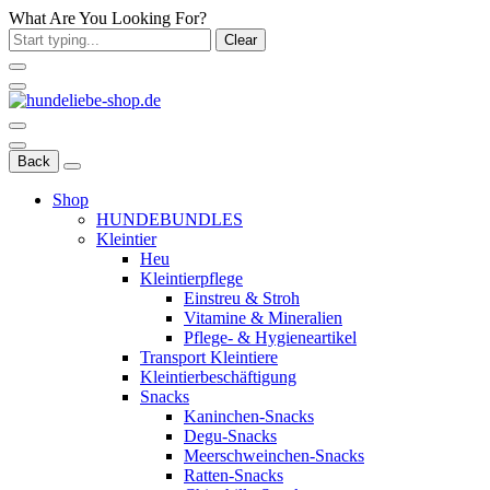
What Are You Looking For?
Clear
Back
Shop
HUNDEBUNDLES
Kleintier
Heu
Kleintierpflege
Einstreu & Stroh
Vitamine & Mineralien
Pflege- & Hygieneartikel
Transport Kleintiere
Kleintierbeschäftigung
Snacks
Kaninchen-Snacks
Degu-Snacks
Meerschweinchen-Snacks
Ratten-Snacks