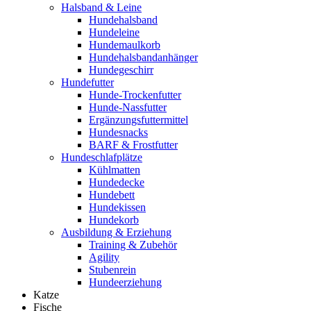
Halsband & Leine
Hundehalsband
Hundeleine
Hundemaulkorb
Hundehalsbandanhänger
Hundegeschirr
Hundefutter
Hunde-Trockenfutter
Hunde-Nassfutter
Ergänzungsfuttermittel
Hundesnacks
BARF & Frostfutter
Hundeschlafplätze
Kühlmatten
Hundedecke
Hundebett
Hundekissen
Hundekorb
Ausbildung & Erziehung
Training & Zubehör
Agility
Stubenrein
Hundeerziehung
Katze
Fische