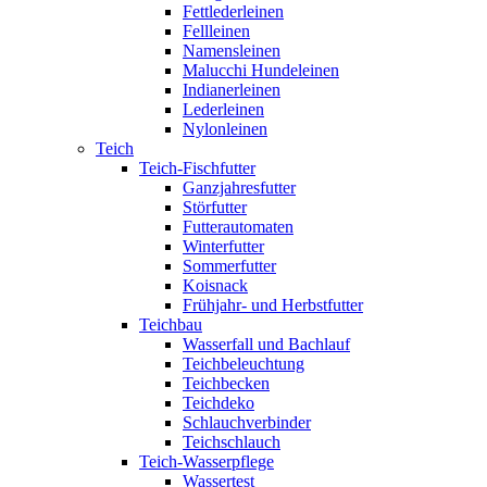
Fettlederleinen
Fellleinen
Namensleinen
Malucchi Hundeleinen
Indianerleinen
Lederleinen
Nylonleinen
Teich
Teich-Fischfutter
Ganzjahresfutter
Störfutter
Futterautomaten
Winterfutter
Sommerfutter
Koisnack
Frühjahr- und Herbstfutter
Teichbau
Wasserfall und Bachlauf
Teichbeleuchtung
Teichbecken
Teichdeko
Schlauchverbinder
Teichschlauch
Teich-Wasserpflege
Wassertest