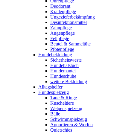
Ohrenpflege
Deodorant
Krallenpflege
Ungezieferbekämpfung
Desinfektionsmittel
Zahnpflege
Augenpflege
Fellpflege
Beutel & Sammeltüte
Pfotenpflege
Hundebekleidung
Sicherheitsweste
Hundehalstuch
Hundemantel
Hundeschuhe
weitere Bekleidung
Alltagshelfer
Hundespielzeug
Taue & Ringe
Kuscheltiere
Welpenspielzeug
Bälle
Schwimmspielzeug
Apportieren & Werfen
Quietschies