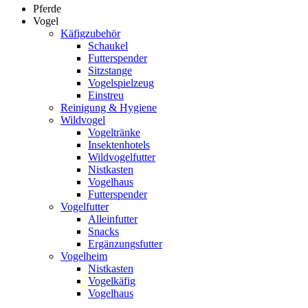
Pferde
Vogel
Käfigzubehör
Schaukel
Futterspender
Sitzstange
Vogelspielzeug
Einstreu
Reinigung & Hygiene
Wildvogel
Vogeltränke
Insektenhotels
Wildvogelfutter
Nistkasten
Vogelhaus
Futterspender
Vogelfutter
Alleinfutter
Snacks
Ergänzungsfutter
Vogelheim
Nistkasten
Vogelkäfig
Vogelhaus