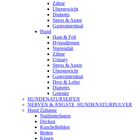
Zähne
Übergewicht
Diabetes
Stress & Angst
Gastrointestinal
Hund
Haut & Fell
Hypoallergen
Nierendiät
Zähne
Urinary
Stress & Angst
Übergewicht
Gastrointestinal
Herz & Leber
Diabetes
Gelenke
HUNDENATURSEIFEN
NERVEN & ÄNGSTE, HUNDENATURPULVER
Hund Zuhause
Napfunterlagen
Decken
Kuschelhöhlen
Betten
Kissen