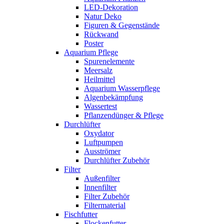
LED-Dekoration
Natur Deko
Figuren & Gegenstände
Rückwand
Poster
Aquarium Pflege
Spurenelemente
Meersalz
Heilmittel
Aquarium Wasserpflege
Algenbekämpfung
Wassertest
Pflanzendünger & Pflege
Durchlüfter
Oxydator
Luftpumpen
Ausströmer
Durchlüfter Zubehör
Filter
Außenfilter
Innenfilter
Filter Zubehör
Filtermaterial
Fischfutter
Flockenfutter