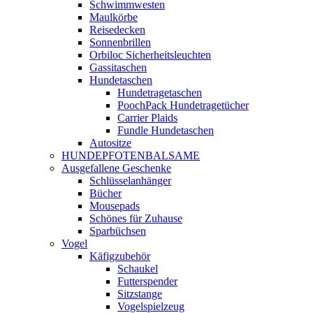
Schwimmwesten
Maulkörbe
Reisedecken
Sonnenbrillen
Orbiloc Sicherheitsleuchten
Gassitaschen
Hundetaschen
Hundetragetaschen
PoochPack Hundetragetücher
Carrier Plaids
Fundle Hundetaschen
Autositze
HUNDEPFOTENBALSAME
Ausgefallene Geschenke
Schlüsselanhänger
Bücher
Mousepads
Schönes für Zuhause
Sparbüchsen
Vogel
Käfigzubehör
Schaukel
Futterspender
Sitzstange
Vogelspielzeug