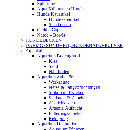
Spielzeug
Aqua Kühlmatten Hunde
Hunde Kauartikel
Hundekauartikel
Snackdosen
Cuddle Cups
Näpfe – Bowls
HUNDEDECKEN
DARMGESUNDHEIT, HUNDENATURPULVER
Aquaristik
Aquarium Bodengrund
Kies
Sand
Nährboden
Aquarium Zubehör
Werkzeuge
Netze & Fangvorrichtungen
Silikon und Kleber
Schlauch & Zubehör
Ablaichkästen
Artemia-Aufzucht
Fütterungszubehör
Reinigung
Aquarium Dekoration
Aquarium Pflanzen