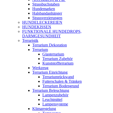
Strassbuchstaben
Hundemarken
Halsbandanhänger
Strassverzierungen
HUNDELECKEREIEN
HUNDEKISSEN
FUNKTIONALE HUNDEDROPS,
DARMGESUNDHEIT
Terraristik
Terrarium Dekoration
Terrarium
Glasterrarium
Terrarium Zubehör
Kunststoffterrarium
Werkzeug
Terrarium Einrichtung
Terrariumrückwand
Futterschalen & Tränken
Terrarium Bodengrund
Terrarium Beleuchtung
Lampenzubehör
Leuchtmittel
Lampensysteme
Klimaregelung