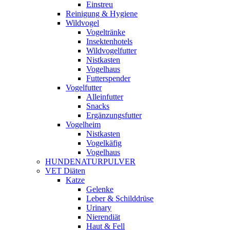
Einstreu
Reinigung & Hygiene
Wildvogel
Vogeltränke
Insektenhotels
Wildvogelfutter
Nistkasten
Vogelhaus
Futterspender
Vogelfutter
Alleinfutter
Snacks
Ergänzungsfutter
Vogelheim
Nistkasten
Vogelkäfig
Vogelhaus
HUNDENATURPULVER
VET Diäten
Katze
Gelenke
Leber & Schilddrüse
Urinary
Nierendiät
Haut & Fell