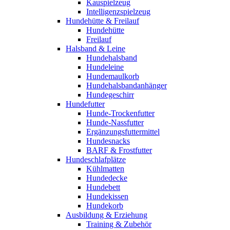
Kauspielzeug
Intelligenzspielzeug
Hundehütte & Freilauf
Hundehütte
Freilauf
Halsband & Leine
Hundehalsband
Hundeleine
Hundemaulkorb
Hundehalsbandanhänger
Hundegeschirr
Hundefutter
Hunde-Trockenfutter
Hunde-Nassfutter
Ergänzungsfuttermittel
Hundesnacks
BARF & Frostfutter
Hundeschlafplätze
Kühlmatten
Hundedecke
Hundebett
Hundekissen
Hundekorb
Ausbildung & Erziehung
Training & Zubehör