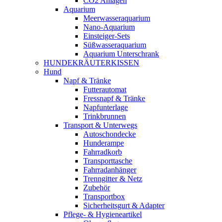
CO2 Anlagen
Aquarium
Meerwasseraquarium
Nano-Aquarium
Einsteiger-Sets
Süßwasseraquarium
Aquarium Unterschrank
HUNDEKRÄUTERKISSEN
Hund
Napf & Tränke
Futterautomat
Fressnapf & Tränke
Napfunterlage
Trinkbrunnen
Transport & Unterwegs
Autoschondecke
Hunderampe
Fahrradkorb
Transporttasche
Fahrradanhänger
Trenngitter & Netz
Zubehör
Transportbox
Sicherheitsgurt & Adapter
Pflege- & Hygieneartikel