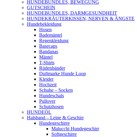
HUNDEBUNDLES, BEWEGUNG
GUTSCHEIN
HUNDEBUNDLES, DARMGESUNDHEIT
HUNDEKRÄUTERKISSEN, NERVEN & ÄNGSTE
Hundebekleidung
Hosen
Bademäntel
Regenkleidung
Basecaps
Bandanas
Mäntel
T-Shirts
Rüdenbänder
Duftmarke Hunde Loop
Kleider
Hochzeit
Schuhe – Socken
Hundeschals
Pullover
Schutzhosen
HUNDEÖL
Halsband – Leine & Geschirr
Hundegeschirre
Malucchi Hundegeschirr
Softgeschirre