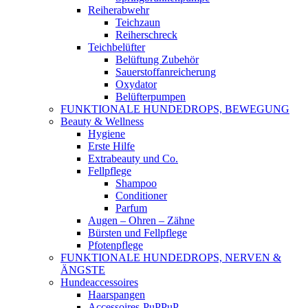
Reiherabwehr
Teichzaun
Reiherschreck
Teichbelüfter
Belüftung Zubehör
Sauerstoffanreicherung
Oxydator
Belüfterpumpen
FUNKTIONALE HUNDEDROPS, BEWEGUNG
Beauty & Wellness
Hygiene
Erste Hilfe
Extrabeauty und Co.
Fellpflege
Shampoo
Conditioner
Parfum
Augen – Ohren – Zähne
Bürsten und Fellpflege
Pfotenpflege
FUNKTIONALE HUNDEDROPS, NERVEN &
ÄNGSTE
Hundeaccessoires
Haarspangen
Accessoires-PuPPuP