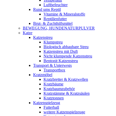
Temperatur
Luftbefeuchter
Rund ums Reptil
Vitamine & Mineralstoffe
Reptilienfutter
Brut- & Zuchthilfsmittel
BEWEGUNG, HUNDENATURPULVER
Katze
Katzenstreu
Klumpstreu
Biologisch abbaubare Streu
Katzenstreu mit Duft
Nicht klumpende Katzenstreu
Bentonit Katzenstreu
Transport & Unterwegs
Transportbox
Kratzmöbel
Kratzbretter & Kratzwellen
Kratzbäume
Kratzbaumzubehör
Kratzstämme & Kratzsäulen
Kratztonnen
Katzenspielzeug
Futterball
weitere Katzenspielzeuge