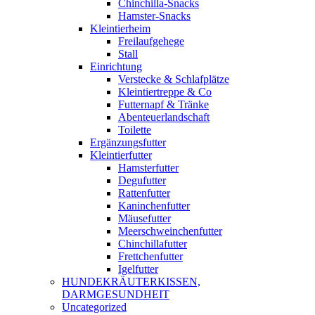
Chinchilla-Snacks
Hamster-Snacks
Kleintierheim
Freilaufgehege
Stall
Einrichtung
Verstecke & Schlafplätze
Kleintiertreppe & Co
Futternapf & Tränke
Abenteuerlandschaft
Toilette
Ergänzungsfutter
Kleintierfutter
Hamsterfutter
Degufutter
Rattenfutter
Kaninchenfutter
Mäusefutter
Meerschweinchenfutter
Chinchillafutter
Frettchenfutter
Igelfutter
HUNDEKRÄUTERKISSEN,
DARMGESUNDHEIT
Uncategorized