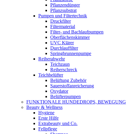
Pflanzendünger
Pflanzsubstrat
Pumpen und Filtertechnik
Druckfilter
Filtermaterial
Filter- und Bachlaufpumpen
Oberflächenskimmer
UVC Klärer
Durchlauffilter
Springbrunnenpumpe
Reiherabwehr
Teichzaun
Reiherschreck
Teichbelüfter
Belüftung Zubehör
Sauerstoffanreicherung
Oxydator
Belüfterpumpen
FUNKTIONALE HUNDEDROPS, BEWEGUNG
Beauty & Wellness
Hygiene
Erste Hilfe
Extrabeauty und Co.
Fellpflege