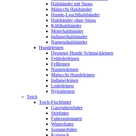
Halsbänder mit Strass
Malucchi Halsbänder
Hunde-Leuchthalsbänder
Halsbänder ohne Strass
Kühlhalsbänder
Motivhalsbänder
Indianerhalsbänder
Namenshalsbänder
Hundeleinen
Designer Hunde Schmuckleinen
Fettlederleinen
Fellleinen
Namensleinen
Malucchi Hundeleinen
Indianerleinen
Lederleinen
Nylonleinen
Teich
Teich-Fischfutter
Ganzjahresfutter
Störfutter
Futterautomaten
Winterfutter
Sommerfutter
Koisnack