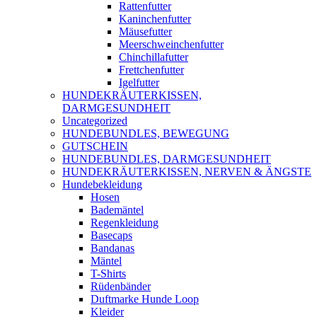
Rattenfutter
Kaninchenfutter
Mäusefutter
Meerschweinchenfutter
Chinchillafutter
Frettchenfutter
Igelfutter
HUNDEKRÄUTERKISSEN,
DARMGESUNDHEIT
Uncategorized
HUNDEBUNDLES, BEWEGUNG
GUTSCHEIN
HUNDEBUNDLES, DARMGESUNDHEIT
HUNDEKRÄUTERKISSEN, NERVEN & ÄNGSTE
Hundebekleidung
Hosen
Bademäntel
Regenkleidung
Basecaps
Bandanas
Mäntel
T-Shirts
Rüdenbänder
Duftmarke Hunde Loop
Kleider