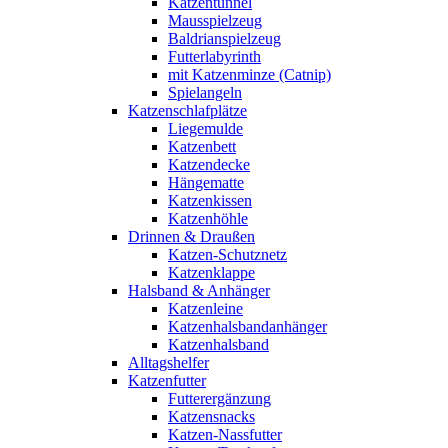
Katzentunnel
Mausspielzeug
Baldrianspielzeug
Futterlabyrinth
mit Katzenminze (Catnip)
Spielangeln
Katzenschlafplätze
Liegemulde
Katzenbett
Katzendecke
Hängematte
Katzenkissen
Katzenhöhle
Drinnen & Draußen
Katzen-Schutznetz
Katzenklappe
Halsband & Anhänger
Katzenleine
Katzenhalsbandanhänger
Katzenhalsband
Alltagshelfer
Katzenfutter
Futterergänzung
Katzensnacks
Katzen-Nassfutter