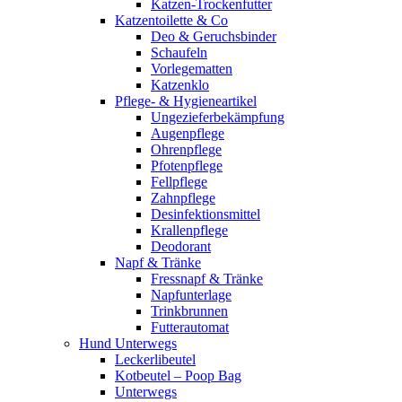
Katzen-Trockenfutter
Katzentoilette & Co
Deo & Geruchsbinder
Schaufeln
Vorlegematten
Katzenklo
Pflege- & Hygieneartikel
Ungezieferbekämpfung
Augenpflege
Ohrenpflege
Pfotenpflege
Fellpflege
Zahnpflege
Desinfektionsmittel
Krallenpflege
Deodorant
Napf & Tränke
Fressnapf & Tränke
Napfunterlage
Trinkbrunnen
Futterautomat
Hund Unterwegs
Leckerlibeutel
Kotbeutel – Poop Bag
Unterwegs