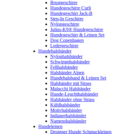
Brustgeschirre
Hundegeschirre Curli
Hundegeschirr Jack-B
Step-In Geschirre
Nylongeschirre
Julius-K9® Hundegeschirre
Hundegeschirr & Leinen Set
Dog Copenhagen
Ledergeschirre
Hundehalsbänder
Nylonhalsbänder
Schwimmhalsbänder
Fellhalsbänder
Halsbänder Alpen
Hundehalsband & Leinen Set
Halsbänder mit Strass
Malucchi Halsbänder
Hunde-Leuchthalsbänder
Halsbänder ohne Strass
Kühlhalsbänder
Motivhalsbänder
Indianerhalsbänder
Namenshalsbänder
Hundeleinen
Designer Hunde Schmuckleinen