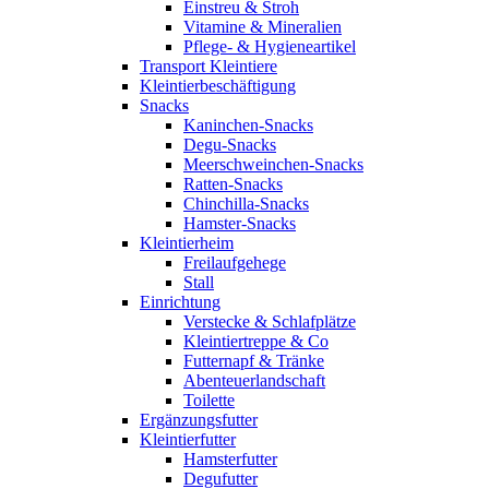
Einstreu & Stroh
Vitamine & Mineralien
Pflege- & Hygieneartikel
Transport Kleintiere
Kleintierbeschäftigung
Snacks
Kaninchen-Snacks
Degu-Snacks
Meerschweinchen-Snacks
Ratten-Snacks
Chinchilla-Snacks
Hamster-Snacks
Kleintierheim
Freilaufgehege
Stall
Einrichtung
Verstecke & Schlafplätze
Kleintiertreppe & Co
Futternapf & Tränke
Abenteuerlandschaft
Toilette
Ergänzungsfutter
Kleintierfutter
Hamsterfutter
Degufutter