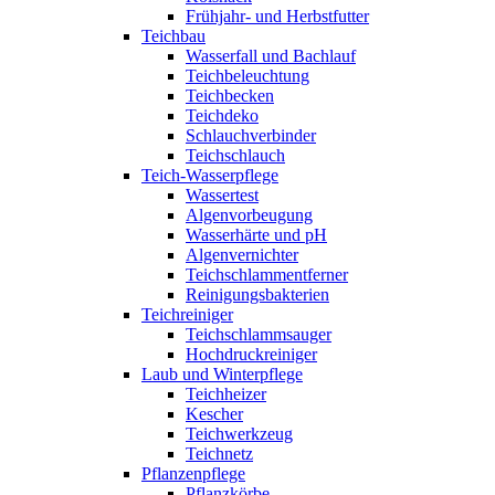
Frühjahr- und Herbstfutter
Teichbau
Wasserfall und Bachlauf
Teichbeleuchtung
Teichbecken
Teichdeko
Schlauchverbinder
Teichschlauch
Teich-Wasserpflege
Wassertest
Algenvorbeugung
Wasserhärte und pH
Algenvernichter
Teichschlammentferner
Reinigungsbakterien
Teichreiniger
Teichschlammsauger
Hochdruckreiniger
Laub und Winterpflege
Teichheizer
Kescher
Teichwerkzeug
Teichnetz
Pflanzenpflege
Pflanzkörbe