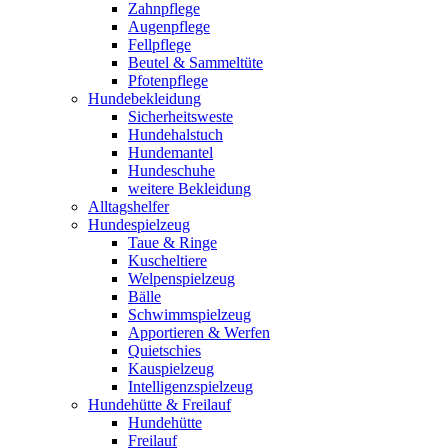
Zahnpflege
Augenpflege
Fellpflege
Beutel & Sammeltüte
Pfotenpflege
Hundebekleidung
Sicherheitsweste
Hundehalstuch
Hundemantel
Hundeschuhe
weitere Bekleidung
Alltagshelfer
Hundespielzeug
Taue & Ringe
Kuscheltiere
Welpenspielzeug
Bälle
Schwimmspielzeug
Apportieren & Werfen
Quietschies
Kauspielzeug
Intelligenzspielzeug
Hundehütte & Freilauf
Hundehütte
Freilauf