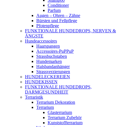
Shampoo
Conditioner
Parfum
Augen – Ohren – Zähne
Bürsten und Fellpflege
Pfotenpflege
FUNKTIONALE HUNDEDROPS, NERVEN &
ÄNGSTE
Hundeaccessoires
Haarspangen
Accessoires-PuPPuP
Strassbuchstaben
Hundemarken
Halsbandanhänger
Strassverzierungen
HUNDELECKEREIEN
HUNDEKISSEN
FUNKTIONALE HUNDEDROPS,
DARMGESUNDHEIT
Terraristik
Terrarium Dekoration
Terrarium
Glasterrarium
Terrarium Zubehör
Kunststoffterrarium