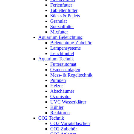
Ferienfutter
Tablettenfutter
Sticks & Pellets
Granulat
Spezialfutter
Mixfutter
Aquarium Beleuchtung
Beleuchtung Zubehör
Lampensysteme
Leuchtmittel
Aquarium Technik
Futterautomat
Osmoseanlagen
Mess- & Regeltechnik
Pumpen
Heizer
Abschäumer
Ozonisator
UVC Wasserklärer
Kühler
Reaktoren
CO2 Technik
CO2 Vorratsflaschen
CO2 Zubehör