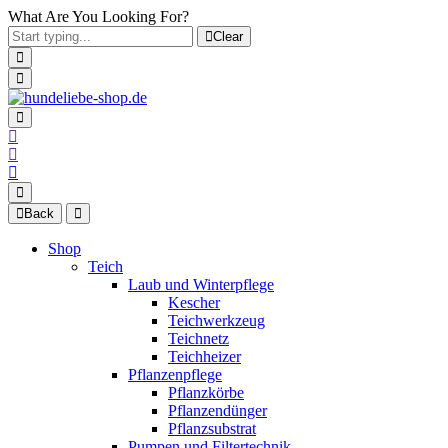
What Are You Looking For?
Clear
Back
Shop
Teich
Laub und Winterpflege
Kescher
Teichwerkzeug
Teichnetz
Teichheizer
Pflanzenpflege
Pflanzkörbe
Pflanzendünger
Pflanzsubstrat
Pumpen und Filtertechnik