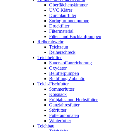
Oberflächenskimmer
UVC Klärer
Durchlauffilter
Springbrunnenpumpe
Druckfilter
Filtermaterial
Filter- und Bachlaufpumpen
Reiherabwehr
Teichzaun
Reiherschreck
Teichbelüfter
Sauerstoffanreicherung
Oxydator
Belüfterpumpen
Belüftung Zubehör
Teich-Fischfutter
Sommerfutter
Koisnack
Frühjahr- und Herbstfutter
Ganzjahresfutter
Störfutter
Futterautomaten
Winterfutter
Teichbau