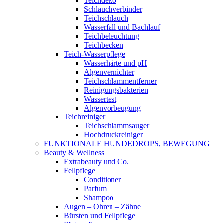
Teichdeko
Schlauchverbinder
Teichschlauch
Wasserfall und Bachlauf
Teichbeleuchtung
Teichbecken
Teich-Wasserpflege
Wasserhärte und pH
Algenvernichter
Teichschlammentferner
Reinigungsbakterien
Wassertest
Algenvorbeugung
Teichreiniger
Teichschlammsauger
Hochdruckreiniger
FUNKTIONALE HUNDEDROPS, BEWEGUNG
Beauty & Wellness
Extrabeauty und Co.
Fellpflege
Conditioner
Parfum
Shampoo
Augen – Ohren – Zähne
Bürsten und Fellpflege