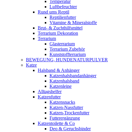
Temperatur
Luftbefeuchter
Rund ums Reptil
Reptilienfutter
Vitamine & Mineralstoffe
Brut- & Zuchthilfsmittel
Terrarium Dekoration
Terrarium
Glasterrarium
Terrarium Zubehör
Kunststoffterrarium
BEWEGUNG, HUNDENATURPULVER
Katze
Halsband & Anhänger
Katzenhalsbandanhänger
Katzenhalsband
Katzenleine
Alltagshelfer
Katzenfutter
Katzensnacks
Katzen-Nassfutter
Katzen-Trockenfutter
Futterergänzung
Katzentoilette & Co
Deo & Geruchsbinder