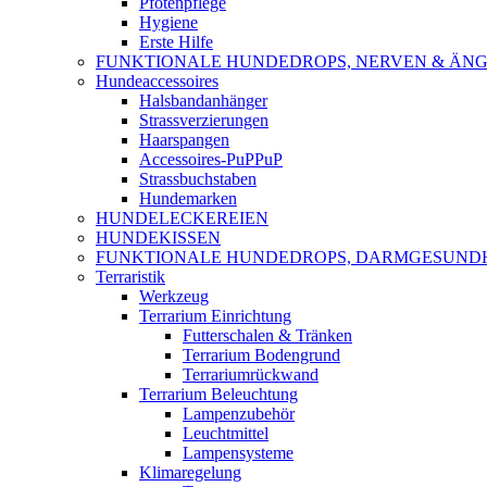
Pfotenpflege
Hygiene
Erste Hilfe
FUNKTIONALE HUNDEDROPS, NERVEN & ÄNG
Hundeaccessoires
Halsbandanhänger
Strassverzierungen
Haarspangen
Accessoires-PuPPuP
Strassbuchstaben
Hundemarken
HUNDELECKEREIEN
HUNDEKISSEN
FUNKTIONALE HUNDEDROPS, DARMGESUND
Terraristik
Werkzeug
Terrarium Einrichtung
Futterschalen & Tränken
Terrarium Bodengrund
Terrariumrückwand
Terrarium Beleuchtung
Lampenzubehör
Leuchtmittel
Lampensysteme
Klimaregelung