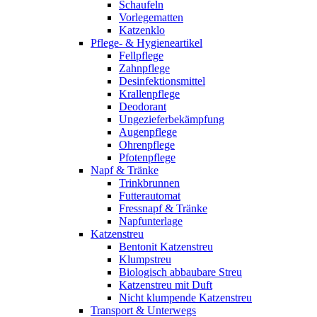
Schaufeln
Vorlegematten
Katzenklo
Pflege- & Hygieneartikel
Fellpflege
Zahnpflege
Desinfektionsmittel
Krallenpflege
Deodorant
Ungezieferbekämpfung
Augenpflege
Ohrenpflege
Pfotenpflege
Napf & Tränke
Trinkbrunnen
Futterautomat
Fressnapf & Tränke
Napfunterlage
Katzenstreu
Bentonit Katzenstreu
Klumpstreu
Biologisch abbaubare Streu
Katzenstreu mit Duft
Nicht klumpende Katzenstreu
Transport & Unterwegs