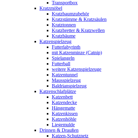
Transportbox
Kratzmöbel
Kratzbaumzubehör
Kratzstämme & Kratzsäulen
Kratztonnen
Kratzbretter & Kratzwellen
Kratzbäume
Katzenspielzeug
Futterlabyrinth
mit Katzenminze (Catnip)
Spielangeln
Futterball
weitere Katzenspielzeuge
Katzentunnel
Mausspielzeug
Baldrianspielzeug
Katzenschlafplätze
Katzenbett
Katzendecke
Hängematte
Katzenkissen
Katzenhöhle
Liegemulde
Drinnen & Draußen
Katzen-Schutznetz