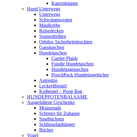
Katzenklappe
Hund Unterwegs
Unterwegs
Schwimmwesten
Maulkörbe
Reisedecken
Sonnenbrillen
Orbiloc Sicherheitsleuchten
Gassitaschen
Hundetaschen
Carrier Plaids
Fundle Hundetaschen
Hundetragetaschen
PoochPack Hundetragetücher
Autositze
Leckerlibeutel
Kotbeutel – Poop Bag
HUNDEPFOTENBALSAME
Ausgefallene Geschenke
Mousepads
Schönes für Zuhause
Sparbüchsen
Schlüsselanhänger
Bücher
Vogel