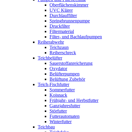
Oberflächenskimmer
UVC Klärer
Durchlauffilter
Springbrunnenpumpe
Druckfilter
Filtermaterial
Filter- und Bachlaufpumpen
Reiherabwehr
Teichzaun
Reiherschreck
Teichbelüfter
Sauerstoffanreicherung
Oxydator
Belüfterpumpen
Belüftung Zubehör
Teich-Fischfutter
Sommerfutter
Koisnack
Frühjahr- und Herbstfutter
Ganzjahresfutter
Störfutter
Futterautomaten
Winterfutter
Teichbau