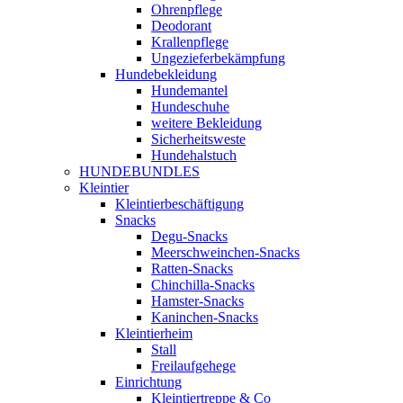
Ohrenpflege
Deodorant
Krallenpflege
Ungezieferbekämpfung
Hundebekleidung
Hundemantel
Hundeschuhe
weitere Bekleidung
Sicherheitsweste
Hundehalstuch
HUNDEBUNDLES
Kleintier
Kleintierbeschäftigung
Snacks
Degu-Snacks
Meerschweinchen-Snacks
Ratten-Snacks
Chinchilla-Snacks
Hamster-Snacks
Kaninchen-Snacks
Kleintierheim
Stall
Freilaufgehege
Einrichtung
Kleintiertreppe & Co