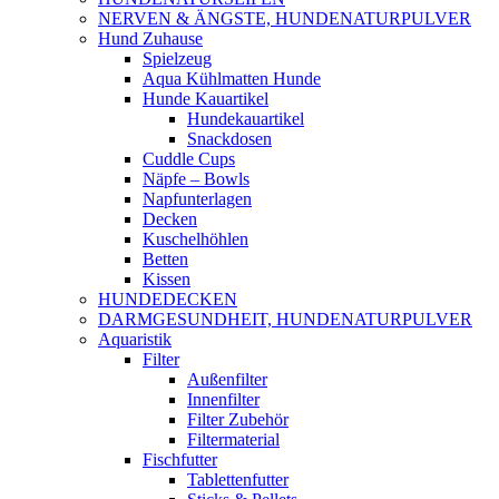
NERVEN & ÄNGSTE, HUNDENATURPULVER
Hund Zuhause
Spielzeug
Aqua Kühlmatten Hunde
Hunde Kauartikel
Hundekauartikel
Snackdosen
Cuddle Cups
Näpfe – Bowls
Napfunterlagen
Decken
Kuschelhöhlen
Betten
Kissen
HUNDEDECKEN
DARMGESUNDHEIT, HUNDENATURPULVER
Aquaristik
Filter
Außenfilter
Innenfilter
Filter Zubehör
Filtermaterial
Fischfutter
Tablettenfutter