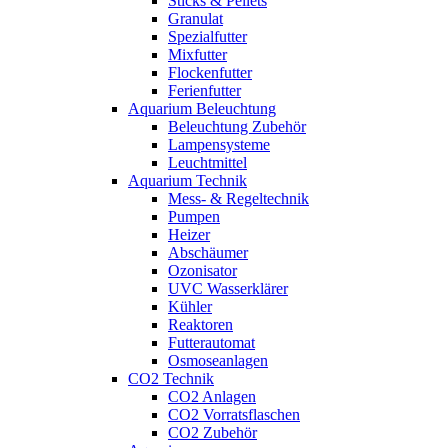
Sticks & Pellets
Granulat
Spezialfutter
Mixfutter
Flockenfutter
Ferienfutter
Aquarium Beleuchtung
Beleuchtung Zubehör
Lampensysteme
Leuchtmittel
Aquarium Technik
Mess- & Regeltechnik
Pumpen
Heizer
Abschäumer
Ozonisator
UVC Wasserklärer
Kühler
Reaktoren
Futterautomat
Osmoseanlagen
CO2 Technik
CO2 Anlagen
CO2 Vorratsflaschen
CO2 Zubehör