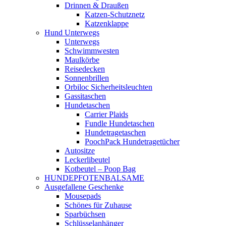
Drinnen & Draußen
Katzen-Schutznetz
Katzenklappe
Hund Unterwegs
Unterwegs
Schwimmwesten
Maulkörbe
Reisedecken
Sonnenbrillen
Orbiloc Sicherheitsleuchten
Gassitaschen
Hundetaschen
Carrier Plaids
Fundle Hundetaschen
Hundetragetaschen
PoochPack Hundetragetücher
Autositze
Leckerlibeutel
Kotbeutel – Poop Bag
HUNDEPFOTENBALSAME
Ausgefallene Geschenke
Mousepads
Schönes für Zuhause
Sparbüchsen
Schlüsselanhänger