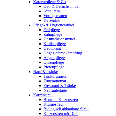
Katzentoilette & Co
Deo & Geruchsbinder
Schaufeln
Vorlegematten
Katzenklo
Pflege- & Hygieneartikel
Fellpflege
Zahnpflege
Desinfektionsmittel
Krallenpflege
Deodorant
Ungezieferbekämpfung
Augenpflege
Ohrenpflege
Pfotenpflege
Napf & Tränke
Trinkbrunnen
Futterautomat
Fressnapf & Tränke
Napfunterlage
Katzenstreu
Bentonit Katzenstreu
Klumpstreu
Biologisch abbaubare Streu
Katzenstreu mit Duft