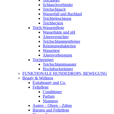
Teichdeko
Schlauchverbinder
Teichschlauch
Wasserfall und Bachlauf
Teichbeleuchtung
Teichbecken
Teich-Wasserpflege
Wasserhärte und pH
Algenvernichter
Teichschlammentferner
Reinigungsbakterien
Wassertest
Algenvorbeugung
Teichreiniger
Teichschlammsauger
Hochdruckreiniger
FUNKTIONALE HUNDEDROPS, BEWEGUNG
Beauty & Wellness
Extrabeauty und Co.
Fellpflege
Conditioner
Parfum
Shampoo
Augen – Ohren – Zähne
Bürsten und Fellpflege