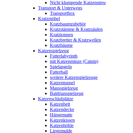
Nicht klumpende Katzenstreu
Transport & Unterwegs
Transportbox
Kratzmöbel
Kratzbaumzubehör
Kratzstämme & Kratzsäulen
Kratztonnen
Kratzbretter & Kratzwellen
Kratzbäume
Katzenspielzeug
Futterlabyrinth
mit Katzenminze (Catnip)
Spielangeln
Futterball
weitere Katzenspielzeuge
Katzentunnel
Mausspielzeug
Baldrianspielzeug
Katzenschlafplätze
Katzenbett
Katzendecke
Hängematte
Katzenkissen
Katzenhöhle
Liegemulde