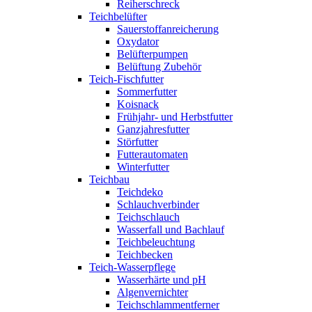
Reiherschreck
Teichbelüfter
Sauerstoffanreicherung
Oxydator
Belüfterpumpen
Belüftung Zubehör
Teich-Fischfutter
Sommerfutter
Koisnack
Frühjahr- und Herbstfutter
Ganzjahresfutter
Störfutter
Futterautomaten
Winterfutter
Teichbau
Teichdeko
Schlauchverbinder
Teichschlauch
Wasserfall und Bachlauf
Teichbeleuchtung
Teichbecken
Teich-Wasserpflege
Wasserhärte und pH
Algenvernichter
Teichschlammentferner