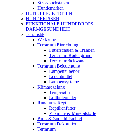
Strassbuchstaben
Hundemarken
HUNDELECKEREIEN
HUNDEKISSEN
FUNKTIONALE HUNDEDROPS,
DARMGESUNDHEIT
Terraristik
Werkzeug
Terrarium Einrichtung
Futterschalen & Tränken
Terrarium Bodengrund
Terrariumrückwand
Terrarium Beleuchtung
Lampenzubehör
Leuchtmittel
Lampensysteme
Klimaregelung
Temperatur
Luftbefeuchter
Rund ums Reptil
Reptilienfutter
Vitamine & Mineralstoffe
Brut- & Zuchthilfsmittel
Terrarium Dekoration
Terrarium