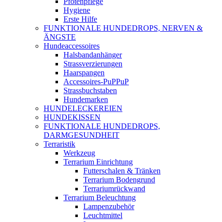
Pfotenpflege
Hygiene
Erste Hilfe
FUNKTIONALE HUNDEDROPS, NERVEN &
ÄNGSTE
Hundeaccessoires
Halsbandanhänger
Strassverzierungen
Haarspangen
Accessoires-PuPPuP
Strassbuchstaben
Hundemarken
HUNDELECKEREIEN
HUNDEKISSEN
FUNKTIONALE HUNDEDROPS,
DARMGESUNDHEIT
Terraristik
Werkzeug
Terrarium Einrichtung
Futterschalen & Tränken
Terrarium Bodengrund
Terrariumrückwand
Terrarium Beleuchtung
Lampenzubehör
Leuchtmittel