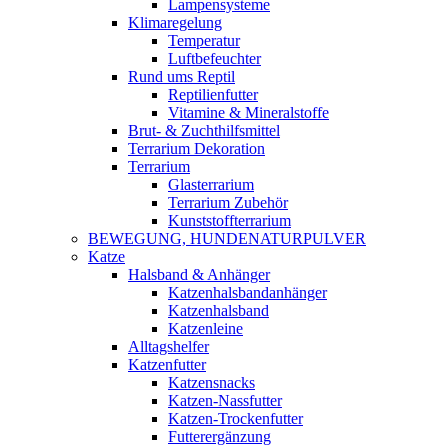
Lampensysteme
Klimaregelung
Temperatur
Luftbefeuchter
Rund ums Reptil
Reptilienfutter
Vitamine & Mineralstoffe
Brut- & Zuchthilfsmittel
Terrarium Dekoration
Terrarium
Glasterrarium
Terrarium Zubehör
Kunststoffterrarium
BEWEGUNG, HUNDENATURPULVER
Katze
Halsband & Anhänger
Katzenhalsbandanhänger
Katzenhalsband
Katzenleine
Alltagshelfer
Katzenfutter
Katzensnacks
Katzen-Nassfutter
Katzen-Trockenfutter
Futterergänzung