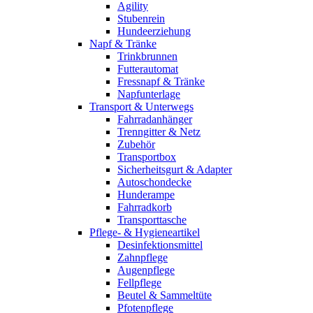
Agility
Stubenrein
Hundeerziehung
Napf & Tränke
Trinkbrunnen
Futterautomat
Fressnapf & Tränke
Napfunterlage
Transport & Unterwegs
Fahrradanhänger
Trenngitter & Netz
Zubehör
Transportbox
Sicherheitsgurt & Adapter
Autoschondecke
Hunderampe
Fahrradkorb
Transporttasche
Pflege- & Hygieneartikel
Desinfektionsmittel
Zahnpflege
Augenpflege
Fellpflege
Beutel & Sammeltüte
Pfotenpflege