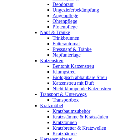
Deodorant
Ungezieferbekämpfung
Augenpflege
Ohrenpflege
Pfotenpflege
Napf & Tränke
Trinkbrunnen
Futterautomat
Fressnapf & Tränke
Napfunterlage
Katzenstreu
Bentonit Katzenstreu
Klumpstreu
Biologisch abbaubare Streu
Katzenstreu mit Duft
Nicht klumpende Katzenstreu
Transport & Unterwegs
Transportbox
Kratzmöbel
Kratzbaumzubehör
Kratzstämme & Kratzsäulen
Kratztonnen
Kratzbretter & Kratzwellen
Kratzbäume
Katzenspielzeug