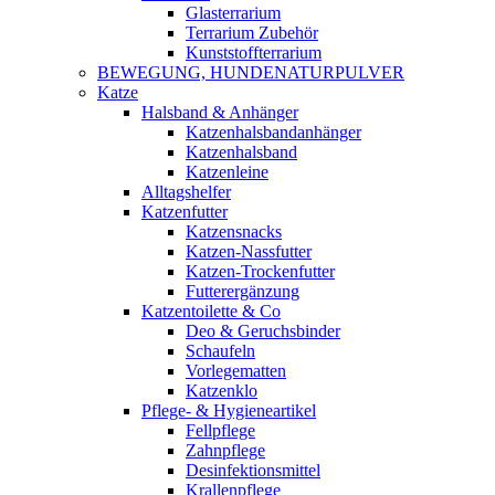
Glasterrarium
Terrarium Zubehör
Kunststoffterrarium
BEWEGUNG, HUNDENATURPULVER
Katze
Halsband & Anhänger
Katzenhalsbandanhänger
Katzenhalsband
Katzenleine
Alltagshelfer
Katzenfutter
Katzensnacks
Katzen-Nassfutter
Katzen-Trockenfutter
Futterergänzung
Katzentoilette & Co
Deo & Geruchsbinder
Schaufeln
Vorlegematten
Katzenklo
Pflege- & Hygieneartikel
Fellpflege
Zahnpflege
Desinfektionsmittel
Krallenpflege