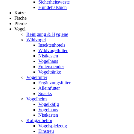
Sicherheitsweste
Hundehalstuch
Katze
Fische
Pferde
Vogel
Reinigung & Hygiene
Wildvogel
Insektenhotels
Wildvogelfutter
Nistkasten
Vogelhaus
Futterspender
Vogeltränke
Vogelfutter
Ergänzungsfutter
Alleinfutter
Snacks
Vogelheim
Vogelkäfig
Vogelhaus
Nistkasten
Käfigzubehör
Vogelspielzeug
Einstreu