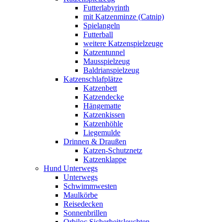
Futterlabyrinth
mit Katzenminze (Catnip)
Spielangeln
Futterball
weitere Katzenspielzeuge
Katzentunnel
Mausspielzeug
Baldrianspielzeug
Katzenschlafplätze
Katzenbett
Katzendecke
Hängematte
Katzenkissen
Katzenhöhle
Liegemulde
Drinnen & Draußen
Katzen-Schutznetz
Katzenklappe
Hund Unterwegs
Unterwegs
Schwimmwesten
Maulkörbe
Reisedecken
Sonnenbrillen
Orbiloc Sicherheitsleuchten