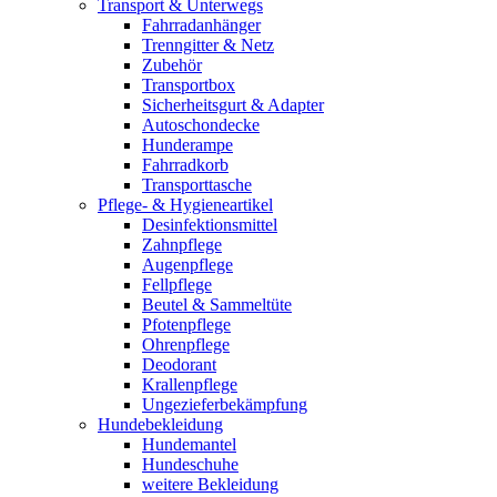
Transport & Unterwegs
Fahrradanhänger
Trenngitter & Netz
Zubehör
Transportbox
Sicherheitsgurt & Adapter
Autoschondecke
Hunderampe
Fahrradkorb
Transporttasche
Pflege- & Hygieneartikel
Desinfektionsmittel
Zahnpflege
Augenpflege
Fellpflege
Beutel & Sammeltüte
Pfotenpflege
Ohrenpflege
Deodorant
Krallenpflege
Ungezieferbekämpfung
Hundebekleidung
Hundemantel
Hundeschuhe
weitere Bekleidung