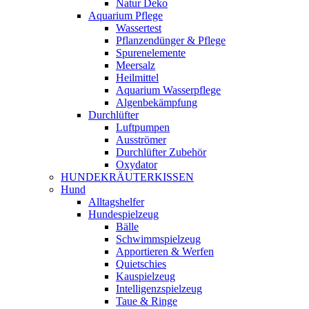
Natur Deko
Aquarium Pflege
Wassertest
Pflanzendünger & Pflege
Spurenelemente
Meersalz
Heilmittel
Aquarium Wasserpflege
Algenbekämpfung
Durchlüfter
Luftpumpen
Ausströmer
Durchlüfter Zubehör
Oxydator
HUNDEKRÄUTERKISSEN
Hund
Alltagshelfer
Hundespielzeug
Bälle
Schwimmspielzeug
Apportieren & Werfen
Quietschies
Kauspielzeug
Intelligenzspielzeug
Taue & Ringe