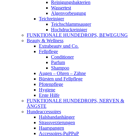
Reinigungsbakterien
Wassertest
Algenvorbeugung
Teichreiniger
Teichschlammsauger
Hochdruckreiniger
FUNKTIONALE HUNDEDROPS, BEWEGUNG
Beauty & Wellness
Extrabeauty und Co.
Fellpflege
Conditioner
Parfum
Shampoo
Augen – Ohren – Zähne
Bürsten und Fellpflege
Pfotenpflege
Hygiene
Erste Hilfe
FUNKTIONALE HUNDEDROPS, NERVEN &
ÄNGSTE
Hundeaccessoires
Halsbandanhänger
Strassverzierungen
Haarspangen
Accessoires-PuPPuP