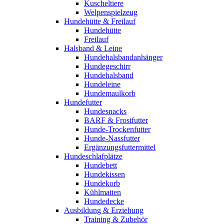
Kuscheltiere
Welpenspielzeug
Hundehütte & Freilauf
Hundehütte
Freilauf
Halsband & Leine
Hundehalsbandanhänger
Hundegeschirr
Hundehalsband
Hundeleine
Hundemaulkorb
Hundefutter
Hundesnacks
BARF & Frostfutter
Hunde-Trockenfutter
Hunde-Nassfutter
Ergänzungsfuttermittel
Hundeschlafplätze
Hundebett
Hundekissen
Hundekorb
Kühlmatten
Hundedecke
Ausbildung & Erziehung
Training & Zubehör