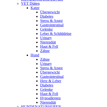
VET Diäten
Katze
Übergewicht
Diabetes
Stress & Angst
Gastrointestinal
Gelenke
Leber & Schilddrüse
Urinary
Nierendiät
Haut & Fell
Zähne
Hund
Zähne
Urinary
Stress & Angst
Übergewicht
Gastrointestinal
Herz & Leber
Diabetes
Gelenke
Haut & Fell
Hypoallergen
Nierendiät
HUNDENATURSEIFEN