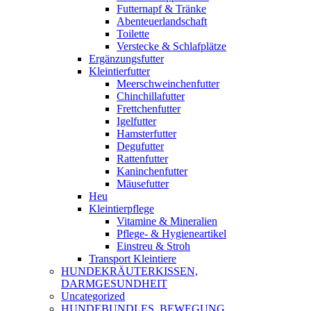
Futternapf & Tränke
Abenteuerlandschaft
Toilette
Verstecke & Schlafplätze
Ergänzungsfutter
Kleintierfutter
Meerschweinchenfutter
Chinchillafutter
Frettchenfutter
Igelfutter
Hamsterfutter
Degufutter
Rattenfutter
Kaninchenfutter
Mäusefutter
Heu
Kleintierpflege
Vitamine & Mineralien
Pflege- & Hygieneartikel
Einstreu & Stroh
Transport Kleintiere
HUNDEKRÄUTERKISSEN,
DARMGESUNDHEIT
Uncategorized
HUNDEBUNDLES, BEWEGUNG