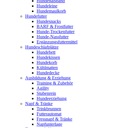
Hundehalsband
Hundeleine
Hundemaulkorb
Hundefutter
Hundesnacks
BARF & Frostfutter
Hunde-Trockenfutter
Hunde-Nassfutter
Ergänzungsfuttermittel
Hundeschlafplätze
Hundebett
Hundekissen
Hundekorb
Kühlmatten
Hundedecke
Ausbildung & Erziehung
Training & Zubehör
Agility
Stubenrein
Hundeerziehung
Napf & Tränke
Trinkbrunnen
Futterautomat
Fressnapf & Tränke
Napfunterlage