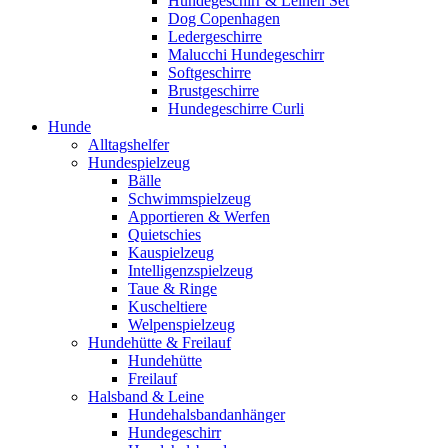
Hundegeschirr & Leinen Set
Dog Copenhagen
Ledergeschirre
Malucchi Hundegeschirr
Softgeschirre
Brustgeschirre
Hundegeschirre Curli
Hunde
Alltagshelfer
Hundespielzeug
Bälle
Schwimmspielzeug
Apportieren & Werfen
Quietschies
Kauspielzeug
Intelligenzspielzeug
Taue & Ringe
Kuscheltiere
Welpenspielzeug
Hundehütte & Freilauf
Hundehütte
Freilauf
Halsband & Leine
Hundehalsbandanhänger
Hundegeschirr