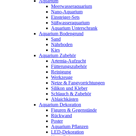
Aquarium
Meerwasseraquarium
Nano-Aquarium
Einsteiger-Sets
Süßwasseraquarium
Aquarium Unterschrank
Aquarium Bodengrund
Sand
Nährboden
Kies
Aquarium Zubehör
Artemia-Aufzucht
Fütterungszubehör
Reinigung
Werkzeuge
Netze & Fangvorrichtungen
Silikon und Kleber
Schlauch & Zubehör
Ablaichkästen
Aquarium Dekoration
Figuren & Gegenstände
Rückwand
Poster
Aquarium Pflanzen
LED-Dekoration