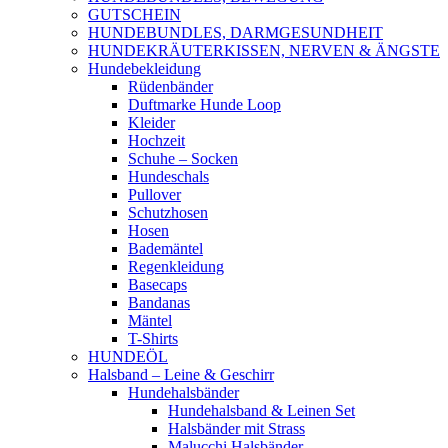
GUTSCHEIN
HUNDEBUNDLES, DARMGESUNDHEIT
HUNDEKRÄUTERKISSEN, NERVEN & ÄNGSTE
Hundebekleidung
Rüdenbänder
Duftmarke Hunde Loop
Kleider
Hochzeit
Schuhe – Socken
Hundeschals
Pullover
Schutzhosen
Hosen
Bademäntel
Regenkleidung
Basecaps
Bandanas
Mäntel
T-Shirts
HUNDEÖL
Halsband – Leine & Geschirr
Hundehalsbänder
Hundehalsband & Leinen Set
Halsbänder mit Strass
Malucchi Halsbänder