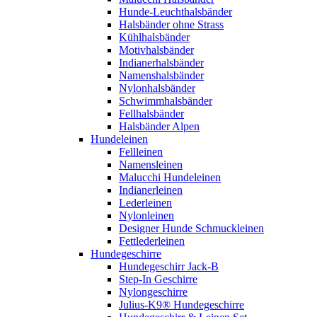
Hunde-Leuchthalsbänder
Halsbänder ohne Strass
Kühlhalsbänder
Motivhalsbänder
Indianerhalsbänder
Namenshalsbänder
Nylonhalsbänder
Schwimmhalsbänder
Fellhalsbänder
Halsbänder Alpen
Hundeleinen
Fellleinen
Namensleinen
Malucchi Hundeleinen
Indianerleinen
Lederleinen
Nylonleinen
Designer Hunde Schmuckleinen
Fettlederleinen
Hundegeschirre
Hundegeschirr Jack-B
Step-In Geschirre
Nylongeschirre
Julius-K9® Hundegeschirre