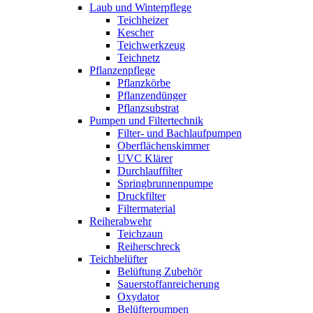
Laub und Winterpflege
Teichheizer
Kescher
Teichwerkzeug
Teichnetz
Pflanzenpflege
Pflanzkörbe
Pflanzendünger
Pflanzsubstrat
Pumpen und Filtertechnik
Filter- und Bachlaufpumpen
Oberflächenskimmer
UVC Klärer
Durchlauffilter
Springbrunnenpumpe
Druckfilter
Filtermaterial
Reiherabwehr
Teichzaun
Reiherschreck
Teichbelüfter
Belüftung Zubehör
Sauerstoffanreicherung
Oxydator
Belüfterpumpen