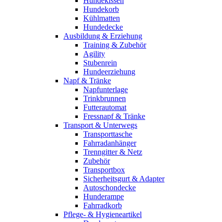
Hundekissen
Hundekorb
Kühlmatten
Hundedecke
Ausbildung & Erziehung
Training & Zubehör
Agility
Stubenrein
Hundeerziehung
Napf & Tränke
Napfunterlage
Trinkbrunnen
Futterautomat
Fressnapf & Tränke
Transport & Unterwegs
Transporttasche
Fahrradanhänger
Trenngitter & Netz
Zubehör
Transportbox
Sicherheitsgurt & Adapter
Autoschondecke
Hunderampe
Fahrradkorb
Pflege- & Hygieneartikel