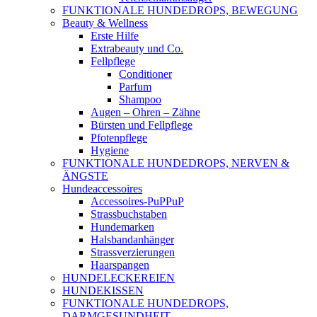
FUNKTIONALE HUNDEDROPS, BEWEGUNG
Beauty & Wellness
Erste Hilfe
Extrabeauty und Co.
Fellpflege
Conditioner
Parfum
Shampoo
Augen – Ohren – Zähne
Bürsten und Fellpflege
Pfotenpflege
Hygiene
FUNKTIONALE HUNDEDROPS, NERVEN &
ÄNGSTE
Hundeaccessoires
Accessoires-PuPPuP
Strassbuchstaben
Hundemarken
Halsbandanhänger
Strassverzierungen
Haarspangen
HUNDELECKEREIEN
HUNDEKISSEN
FUNKTIONALE HUNDEDROPS,
DARMGESUNDHEIT