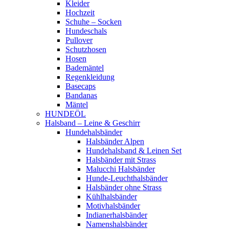
Kleider
Hochzeit
Schuhe – Socken
Hundeschals
Pullover
Schutzhosen
Hosen
Bademäntel
Regenkleidung
Basecaps
Bandanas
Mäntel
HUNDEÖL
Halsband – Leine & Geschirr
Hundehalsbänder
Halsbänder Alpen
Hundehalsband & Leinen Set
Halsbänder mit Strass
Malucchi Halsbänder
Hunde-Leuchthalsbänder
Halsbänder ohne Strass
Kühlhalsbänder
Motivhalsbänder
Indianerhalsbänder
Namenshalsbänder