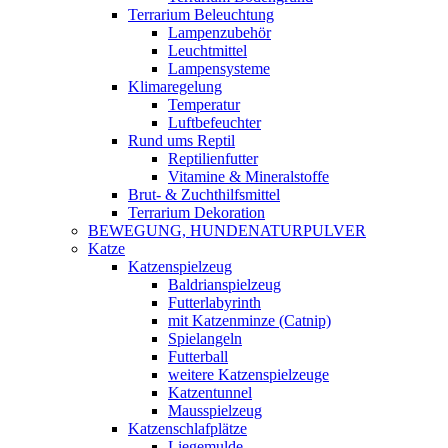
Terrarium Beleuchtung
Lampenzubehör
Leuchtmittel
Lampensysteme
Klimaregelung
Temperatur
Luftbefeuchter
Rund ums Reptil
Reptilienfutter
Vitamine & Mineralstoffe
Brut- & Zuchthilfsmittel
Terrarium Dekoration
BEWEGUNG, HUNDENATURPULVER
Katze
Katzenspielzeug
Baldrianspielzeug
Futterlabyrinth
mit Katzenminze (Catnip)
Spielangeln
Futterball
weitere Katzenspielzeuge
Katzentunnel
Mausspielzeug
Katzenschlafplätze
Liegemulde