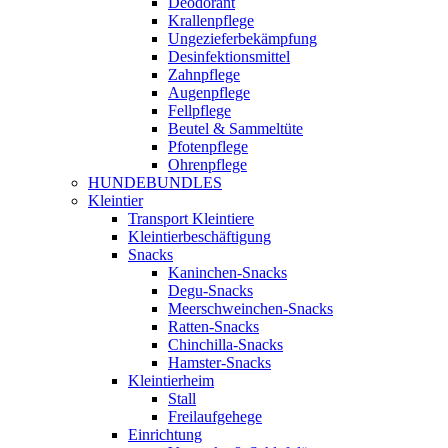
Deodorant
Krallenpflege
Ungezieferbekämpfung
Desinfektionsmittel
Zahnpflege
Augenpflege
Fellpflege
Beutel & Sammeltüte
Pfotenpflege
Ohrenpflege
HUNDEBUNDLES
Kleintier
Transport Kleintiere
Kleintierbeschäftigung
Snacks
Kaninchen-Snacks
Degu-Snacks
Meerschweinchen-Snacks
Ratten-Snacks
Chinchilla-Snacks
Hamster-Snacks
Kleintierheim
Stall
Freilaufgehege
Einrichtung