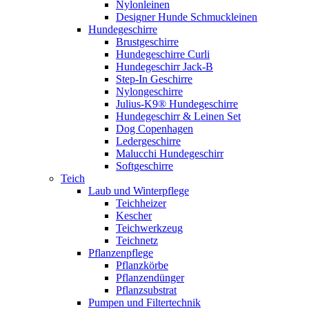
Nylonleinen
Designer Hunde Schmuckleinen
Hundegeschirre
Brustgeschirre
Hundegeschirre Curli
Hundegeschirr Jack-B
Step-In Geschirre
Nylongeschirre
Julius-K9® Hundegeschirre
Hundegeschirr & Leinen Set
Dog Copenhagen
Ledergeschirre
Malucchi Hundegeschirr
Softgeschirre
Teich
Laub und Winterpflege
Teichheizer
Kescher
Teichwerkzeug
Teichnetz
Pflanzenpflege
Pflanzkörbe
Pflanzendünger
Pflanzsubstrat
Pumpen und Filtertechnik