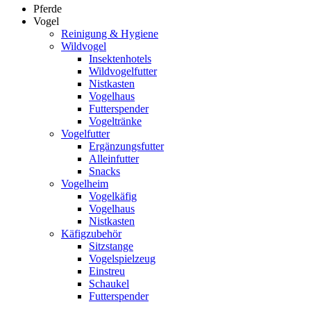
Pferde
Vogel
Reinigung & Hygiene
Wildvogel
Insektenhotels
Wildvogelfutter
Nistkasten
Vogelhaus
Futterspender
Vogeltränke
Vogelfutter
Ergänzungsfutter
Alleinfutter
Snacks
Vogelheim
Vogelkäfig
Vogelhaus
Nistkasten
Käfigzubehör
Sitzstange
Vogelspielzeug
Einstreu
Schaukel
Futterspender