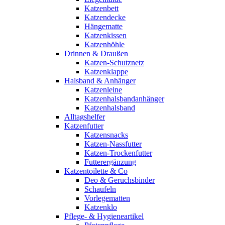
Katzenbett
Katzendecke
Hängematte
Katzenkissen
Katzenhöhle
Drinnen & Draußen
Katzen-Schutznetz
Katzenklappe
Halsband & Anhänger
Katzenleine
Katzenhalsbandanhänger
Katzenhalsband
Alltagshelfer
Katzenfutter
Katzensnacks
Katzen-Nassfutter
Katzen-Trockenfutter
Futterergänzung
Katzentoilette & Co
Deo & Geruchsbinder
Schaufeln
Vorlegematten
Katzenklo
Pflege- & Hygieneartikel