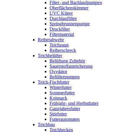
Filter- und Bachlaufpumpen
Oberflächenskimmer
UVC Klärer
Durchlauffilter
Springbrunnenpumpe
Druckfilter
Filtermaterial
Reiherabwehr
Teichzaun
Reiherschreck
Teichbelüfter
Belüftung Zubehör
Sauerstoffanreicherung
Oxydator
Belüfterpumpen
Teich-Fischfutter
Winterfutter
Sommerfutter
Koisnack
Frühjahr- und Herbstfutter
Ganzjahresfutter
Störfutter
Futterautomaten
Teichbau
Teichbecken