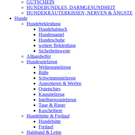
GUTSCHEIN
HUNDEBUNDLES, DARMGESUNDHEIT
HUNDEKRÄUTERKISSEN, NERVEN & ÄNGSTE
Hunde
Hundebekleidung
Hundehalstuch
Hundemantel
Hundeschuhe
weitere Bekleidung
Sicherheitsweste
Alltagshelfer
Hundespielzeug
Welpenspielzeug
Bälle
Schwimmspielzeug
Apportieren & Werfen
Quietschies
Kauspielzeug
Intelligenzspielzeug
Taue & Ringe
Kuscheltiere
Hundehütte & Freilauf
Hundehütte
Freilauf
Halsband & Leine