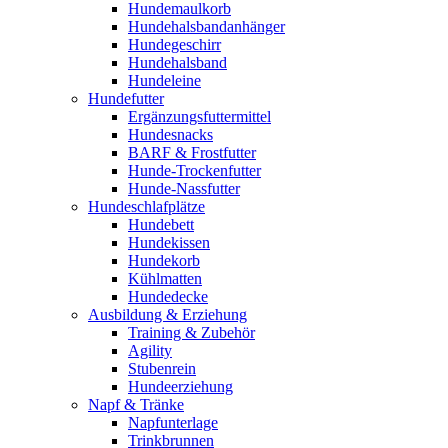
Hundemaulkorb
Hundehalsbandanhänger
Hundegeschirr
Hundehalsband
Hundeleine
Hundefutter
Ergänzungsfuttermittel
Hundesnacks
BARF & Frostfutter
Hunde-Trockenfutter
Hunde-Nassfutter
Hundeschlafplätze
Hundebett
Hundekissen
Hundekorb
Kühlmatten
Hundedecke
Ausbildung & Erziehung
Training & Zubehör
Agility
Stubenrein
Hundeerziehung
Napf & Tränke
Napfunterlage
Trinkbrunnen