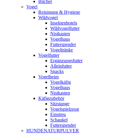
Bücher
Vogel
Reinigung & Hygiene
Wildvogel
Insektenhotels
Wildvogelfutter
Nistkasten
Vogelhaus
Futterspender
Vogeltränke
Vogelfutter
Ergänzungsfutter
Alleinfutter
Snacks
Vogelheim
Vogelkäfig
Vogelhaus
Nistkasten
Käfigzubehör
Sitzstange
Vogelspielzeug
Einstreu
Schaukel
Futterspender
HUNDENATURPULVER