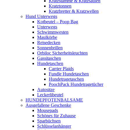
Kratzstämme & Kratzsäulen
Kratztonnen
Kratzbretter & Kratzwellen
Hund Unterwegs
Kotbeutel – Poop Bag
Unterwegs
Schwimmwesten
Maulkörbe
Reisedecken
Sonnenbrillen
Orbiloc Sicherheitsleuchten
Gassitaschen
Hundetaschen
Carrier Plaids
Fundle Hundetaschen
Hundetragetaschen
PoochPack Hundetragetücher
Autositze
Leckerlibeutel
HUNDEPFOTENBALSAME
Ausgefallene Geschenke
Mousepads
Schönes für Zuhause
Sparbüchsen
Schlüsselanhänger