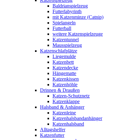
Katzenspielzeug
Baldrianspielzeug
Futterlabyrinth
mit Katzenminze (Catnip)
Spielangeln
Futterball
weitere Katzenspielzeuge
Katzentunnel
Mausspielzeug
Katzenschlafplätze
Liegemulde
Katzenbett
Katzendecke
Hängematte
Katzenkissen
Katzenhöhle
Drinnen & Draußen
Katzen-Schutznetz
Katzenklappe
Halsband & Anhänger
Katzenleine
Katzenhalsbandanhänger
Katzenhalsband
Alltagshelfer
Katzenfutter