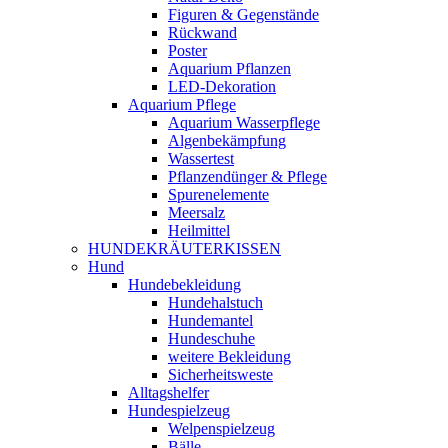
Figuren & Gegenstände
Rückwand
Poster
Aquarium Pflanzen
LED-Dekoration
Aquarium Pflege
Aquarium Wasserpflege
Algenbekämpfung
Wassertest
Pflanzendünger & Pflege
Spurenelemente
Meersalz
Heilmittel
HUNDEKRÄUTERKISSEN
Hund
Hundebekleidung
Hundehalstuch
Hundemantel
Hundeschuhe
weitere Bekleidung
Sicherheitsweste
Alltagshelfer
Hundespielzeug
Welpenspielzeug
Bälle