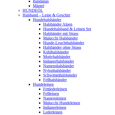
Bandanas
Mäntel
HUNDEÖL
Halsband – Leine & Geschirr
Hundehalsbänder
Halsbänder Alpen
Hundehalsband & Leinen Set
Halsbänder mit Strass
Malucchi Halsbänder
Hunde-Leuchthalsbänder
Halsbänder ohne Strass
Kühlhalsbänder
Motivhalsbänder
Indianerhalsbänder
Namenshalsbänder
Nylonhalsbänder
Schwimmhalsbänder
Fellhalsbänder
Hundeleinen
Fettlederleinen
Fellleinen
Namensleinen
Malucchi Hundeleinen
Indianerleinen
Lederleinen