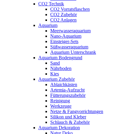
CO2 Technik
CO2 Vorratsflaschen
CO2 Zubehör
CO2 Anlagen
Aquarium
Meerwasseraquarium
Nano-Aquarium
Einsteiger-Sets
Süßwasseraquarium
Aquarium Unterschrank
Aquarium Bodengrund
Sand
Nährboden
Kies
Aquarium Zubehör
Ablaichkästen
Artemia-Aufzucht
Fütterungszubehör
Reinigung
Werkzeuge
Netze & Fangvorrichtungen
Silikon und Kleber
Schlauch & Zubehör
Aquarium Dekoration
Natur Deko