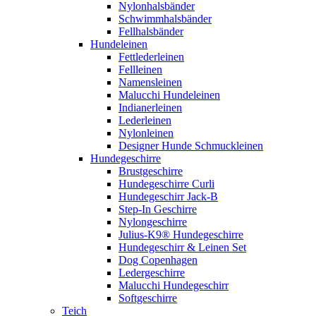
Nylonhalsbänder
Schwimmhalsbänder
Fellhalsbänder
Hundeleinen
Fettlederleinen
Fellleinen
Namensleinen
Malucchi Hundeleinen
Indianerleinen
Lederleinen
Nylonleinen
Designer Hunde Schmuckleinen
Hundegeschirre
Brustgeschirre
Hundegeschirre Curli
Hundegeschirr Jack-B
Step-In Geschirre
Nylongeschirre
Julius-K9® Hundegeschirre
Hundegeschirr & Leinen Set
Dog Copenhagen
Ledergeschirre
Malucchi Hundegeschirr
Softgeschirre
Teich