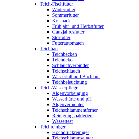
Teich-Fischfutter
Winterfutter
Sommerfutter
Koisnack
Frühjahr- und Herbstfutter
Ganzjahresfutter
Störfutter
Futterautomaten
Teichbau
Teichbecken
Teichdeko
Schlauchverbinder
Teichschlauch
Wasserfall und Bachlauf
Teichbeleuchtung
Teich-Wasserpflege
Algenvorbeugung
Wasserhärte und pH
Algenvernichter
Teichschlammentferner
Reinigungsbakterien
Wassertest
Teichreiniger
Hochdruckreiniger
Teichschlammsauger