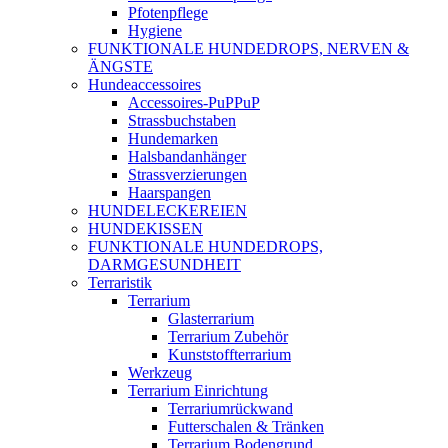
Pfotenpflege
Hygiene
FUNKTIONALE HUNDEDROPS, NERVEN &
ÄNGSTE
Hundeaccessoires
Accessoires-PuPPuP
Strassbuchstaben
Hundemarken
Halsbandanhänger
Strassverzierungen
Haarspangen
HUNDELECKEREIEN
HUNDEKISSEN
FUNKTIONALE HUNDEDROPS,
DARMGESUNDHEIT
Terraristik
Terrarium
Glasterrarium
Terrarium Zubehör
Kunststoffterrarium
Werkzeug
Terrarium Einrichtung
Terrariumrückwand
Futterschalen & Tränken
Terrarium Bodengrund