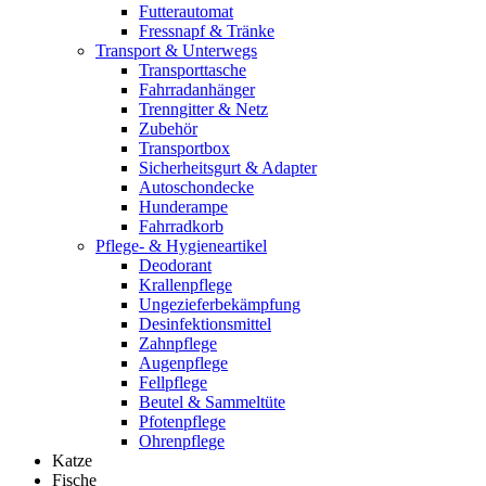
Futterautomat
Fressnapf & Tränke
Transport & Unterwegs
Transporttasche
Fahrradanhänger
Trenngitter & Netz
Zubehör
Transportbox
Sicherheitsgurt & Adapter
Autoschondecke
Hunderampe
Fahrradkorb
Pflege- & Hygieneartikel
Deodorant
Krallenpflege
Ungezieferbekämpfung
Desinfektionsmittel
Zahnpflege
Augenpflege
Fellpflege
Beutel & Sammeltüte
Pfotenpflege
Ohrenpflege
Katze
Fische