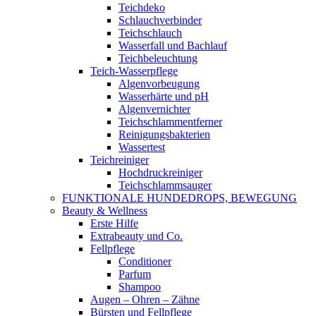
Teichdeko
Schlauchverbinder
Teichschlauch
Wasserfall und Bachlauf
Teichbeleuchtung
Teich-Wasserpflege
Algenvorbeugung
Wasserhärte und pH
Algenvernichter
Teichschlammentferner
Reinigungsbakterien
Wassertest
Teichreiniger
Hochdruckreiniger
Teichschlammsauger
FUNKTIONALE HUNDEDROPS, BEWEGUNG
Beauty & Wellness
Erste Hilfe
Extrabeauty und Co.
Fellpflege
Conditioner
Parfum
Shampoo
Augen – Ohren – Zähne
Bürsten und Fellpflege