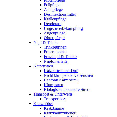
Pfotenpflege
Fellpflege
Zahnpflege
Desinfektionsmittel
Krallenpflege
Deodorant
Ungezieferbekämpfung
Augenpflege
Ohrenpflege
Napf & Tränke
Trinkbrunnen
Futterautomat
Fressnapf & Tränke
Napfunterlage
Katzenstreu
Katzenstreu mit Duft
Nicht klumpende Katzenstreu
Bentonit Katzenstreu
Klumpstreu
Biologisch abbaubare Streu
Transport & Unterwegs
Transportbox
Kratzmöbel
Kratzbäume
Kratzbaumzubehör