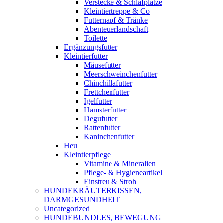
Verstecke & Schlafplätze
Kleintiertreppe & Co
Futternapf & Tränke
Abenteuerlandschaft
Toilette
Ergänzungsfutter
Kleintierfutter
Mäusefutter
Meerschweinchenfutter
Chinchillafutter
Frettchenfutter
Igelfutter
Hamsterfutter
Degufutter
Rattenfutter
Kaninchenfutter
Heu
Kleintierpflege
Vitamine & Mineralien
Pflege- & Hygieneartikel
Einstreu & Stroh
HUNDEKRÄUTERKISSEN,
DARMGESUNDHEIT
Uncategorized
HUNDEBUNDLES, BEWEGUNG