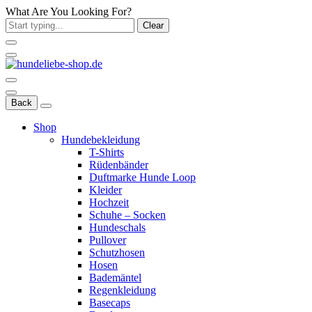
What Are You Looking For?
Clear
Back
Shop
Hundebekleidung
T-Shirts
Rüdenbänder
Duftmarke Hunde Loop
Kleider
Hochzeit
Schuhe – Socken
Hundeschals
Pullover
Schutzhosen
Hosen
Bademäntel
Regenkleidung
Basecaps