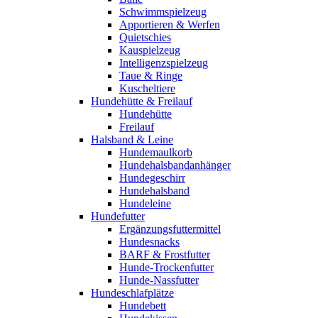
Schwimmspielzeug
Apportieren & Werfen
Quietschies
Kauspielzeug
Intelligenzspielzeug
Taue & Ringe
Kuscheltiere
Hundehütte & Freilauf
Hundehütte
Freilauf
Halsband & Leine
Hundemaulkorb
Hundehalsbandanhänger
Hundegeschirr
Hundehalsband
Hundeleine
Hundefutter
Ergänzungsfuttermittel
Hundesnacks
BARF & Frostfutter
Hunde-Trockenfutter
Hunde-Nassfutter
Hundeschlafplätze
Hundebett