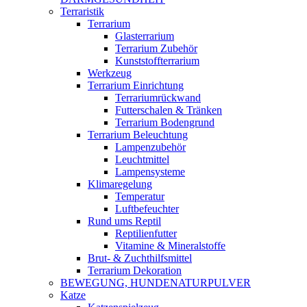
Terraristik
Terrarium
Glasterrarium
Terrarium Zubehör
Kunststoffterrarium
Werkzeug
Terrarium Einrichtung
Terrariumrückwand
Futterschalen & Tränken
Terrarium Bodengrund
Terrarium Beleuchtung
Lampenzubehör
Leuchtmittel
Lampensysteme
Klimaregelung
Temperatur
Luftbefeuchter
Rund ums Reptil
Reptilienfutter
Vitamine & Mineralstoffe
Brut- & Zuchthilfsmittel
Terrarium Dekoration
BEWEGUNG, HUNDENATURPULVER
Katze