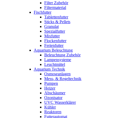
Filter Zubehör
Filtermaterial
Fischfutter
Tablettenfutter
Sticks & Pellets
Granulat
Spezialfutter
Mixfutter
Flockenfutter
Ferienfutter
Aquarium Beleuchtung
Beleuchtung Zubehör
Lampensysteme
Leuchtmittel
Aquarium Technik
Osmoseanlagen
Mess- & Regeltechnik
Pumpen
Heizer
Abschäumer
Ozonisator
UVC Wasserklärer
Kühler
Reaktoren
Futterautomat