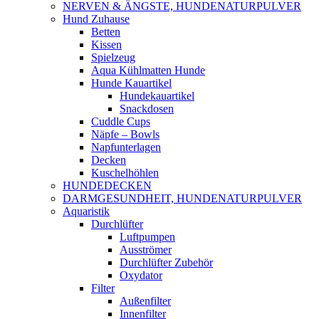
NERVEN & ÄNGSTE, HUNDENATURPULVER
Hund Zuhause
Betten
Kissen
Spielzeug
Aqua Kühlmatten Hunde
Hunde Kauartikel
Hundekauartikel
Snackdosen
Cuddle Cups
Näpfe – Bowls
Napfunterlagen
Decken
Kuschelhöhlen
HUNDEDECKEN
DARMGESUNDHEIT, HUNDENATURPULVER
Aquaristik
Durchlüfter
Luftpumpen
Ausströmer
Durchlüfter Zubehör
Oxydator
Filter
Außenfilter
Innenfilter