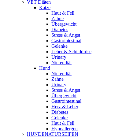
VET Diäten
Katze
Haut & Fell
Zähne
Übergewicht
Diabetes
Stress & Angst
Gastrointestinal
Gelenke
Leber & Schilddrüse
Urinary
Nierendiät
Hund
Nierendiät
Zähne
Urinary
Stress & Angst
Übergewicht
Gastrointestinal
Herz & Leber
Diabetes
Gelenke
Haut & Fell
Hypoallergen
HUNDENATURSEIFEN