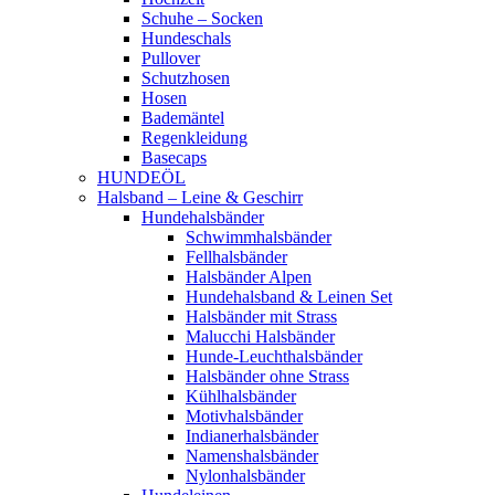
Schuhe – Socken
Hundeschals
Pullover
Schutzhosen
Hosen
Bademäntel
Regenkleidung
Basecaps
HUNDEÖL
Halsband – Leine & Geschirr
Hundehalsbänder
Schwimmhalsbänder
Fellhalsbänder
Halsbänder Alpen
Hundehalsband & Leinen Set
Halsbänder mit Strass
Malucchi Halsbänder
Hunde-Leuchthalsbänder
Halsbänder ohne Strass
Kühlhalsbänder
Motivhalsbänder
Indianerhalsbänder
Namenshalsbänder
Nylonhalsbänder