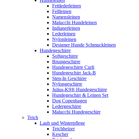
Hundeleinen
Fettlederleinen
Fellleinen
Namensleinen
Malucchi Hundeleinen
Indianerleinen
Lederleinen
Nylonleinen
Designer Hunde Schmuckleinen
Hundegeschirre
Softgeschirre
Brustgeschirre
Hundegeschirre Curli
Hundegeschirr Jack-B
Step-In Geschirre
Nylongeschirre
Julius-K9® Hundegeschirre
Hundegeschirr & Leinen Set
Dog Copenhagen
Ledergeschirre
Malucchi Hundegeschirr
Teich
Laub und Winterpflege
Teichheizer
Kescher