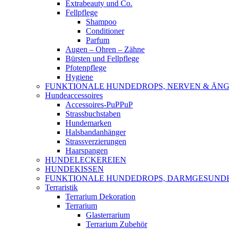
Extrabeauty und Co.
Fellpflege
Shampoo
Conditioner
Parfum
Augen – Ohren – Zähne
Bürsten und Fellpflege
Pfotenpflege
Hygiene
FUNKTIONALE HUNDEDROPS, NERVEN & ÄNG
Hundeaccessoires
Accessoires-PuPPuP
Strassbuchstaben
Hundemarken
Halsbandanhänger
Strassverzierungen
Haarspangen
HUNDELECKEREIEN
HUNDEKISSEN
FUNKTIONALE HUNDEDROPS, DARMGESUND
Terraristik
Terrarium Dekoration
Terrarium
Glasterrarium
Terrarium Zubehör