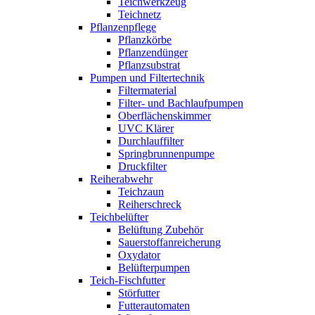
Teichwerkzeug
Teichnetz
Pflanzenpflege
Pflanzkörbe
Pflanzendünger
Pflanzsubstrat
Pumpen und Filtertechnik
Filtermaterial
Filter- und Bachlaufpumpen
Oberflächenskimmer
UVC Klärer
Durchlauffilter
Springbrunnenpumpe
Druckfilter
Reiherabwehr
Teichzaun
Reiherschreck
Teichbelüfter
Belüftung Zubehör
Sauerstoffanreicherung
Oxydator
Belüfterpumpen
Teich-Fischfutter
Störfutter
Futterautomaten