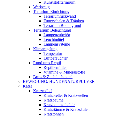
Kunststoffterrarium
Werkzeug
Terrarium Einrichtung
Terrariumrückwand
Futterschalen & Tränken
Terrarium Bodengrund
Terrarium Beleuchtung
Lampenzubehör
Leuchtmittel
Lampensysteme
Klimaregelung
Temperatur
Luftbefeuchter
Rund ums Reptil
Reptilienfutter
Vitamine & Mineralstoffe
Brut- & Zuchthilfsmittel
BEWEGUNG, HUNDENATURPULVER
Katze
Kratzmöbel
Kratzbretter & Kratzwellen
Kratzbäume
Kratzbaumzubehör
Kratzstämme & Kratzsäulen
Kratztonnen