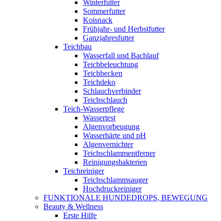
Winterfutter
Sommerfutter
Koisnack
Frühjahr- und Herbstfutter
Ganzjahresfutter
Teichbau
Wasserfall und Bachlauf
Teichbeleuchtung
Teichbecken
Teichdeko
Schlauchverbinder
Teichschlauch
Teich-Wasserpflege
Wassertest
Algenvorbeugung
Wasserhärte und pH
Algenvernichter
Teichschlammentferner
Reinigungsbakterien
Teichreiniger
Teichschlammsauger
Hochdruckreiniger
FUNKTIONALE HUNDEDROPS, BEWEGUNG
Beauty & Wellness
Erste Hilfe