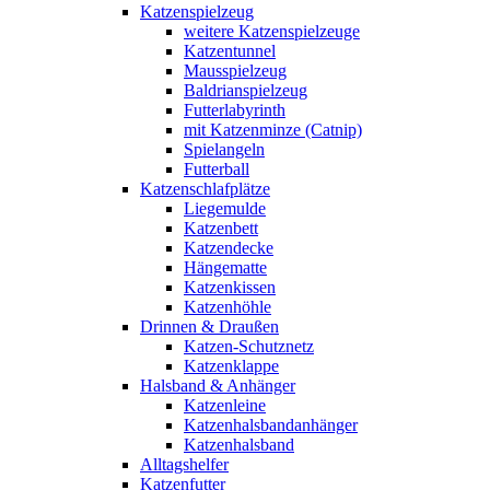
Katzenspielzeug
weitere Katzenspielzeuge
Katzentunnel
Mausspielzeug
Baldrianspielzeug
Futterlabyrinth
mit Katzenminze (Catnip)
Spielangeln
Futterball
Katzenschlafplätze
Liegemulde
Katzenbett
Katzendecke
Hängematte
Katzenkissen
Katzenhöhle
Drinnen & Draußen
Katzen-Schutznetz
Katzenklappe
Halsband & Anhänger
Katzenleine
Katzenhalsbandanhänger
Katzenhalsband
Alltagshelfer
Katzenfutter