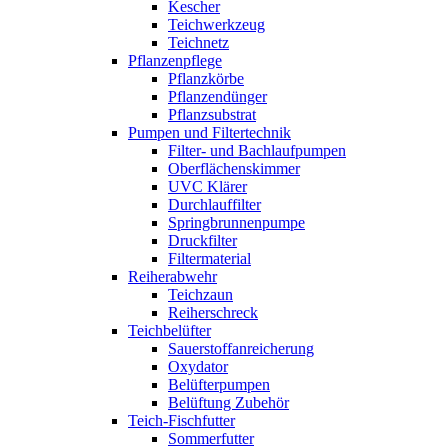
Kescher
Teichwerkzeug
Teichnetz
Pflanzenpflege
Pflanzkörbe
Pflanzendünger
Pflanzsubstrat
Pumpen und Filtertechnik
Filter- und Bachlaufpumpen
Oberflächenskimmer
UVC Klärer
Durchlauffilter
Springbrunnenpumpe
Druckfilter
Filtermaterial
Reiherabwehr
Teichzaun
Reiherschreck
Teichbelüfter
Sauerstoffanreicherung
Oxydator
Belüfterpumpen
Belüftung Zubehör
Teich-Fischfutter
Sommerfutter