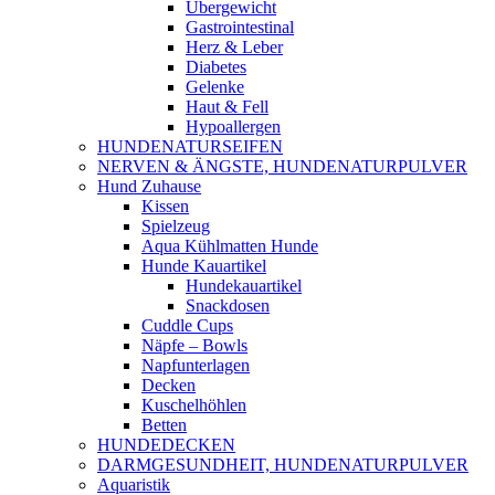
Übergewicht
Gastrointestinal
Herz & Leber
Diabetes
Gelenke
Haut & Fell
Hypoallergen
HUNDENATURSEIFEN
NERVEN & ÄNGSTE, HUNDENATURPULVER
Hund Zuhause
Kissen
Spielzeug
Aqua Kühlmatten Hunde
Hunde Kauartikel
Hundekauartikel
Snackdosen
Cuddle Cups
Näpfe – Bowls
Napfunterlagen
Decken
Kuschelhöhlen
Betten
HUNDEDECKEN
DARMGESUNDHEIT, HUNDENATURPULVER
Aquaristik