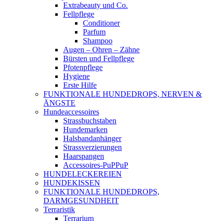
Extrabeauty und Co.
Fellpflege
Conditioner
Parfum
Shampoo
Augen – Ohren – Zähne
Bürsten und Fellpflege
Pfotenpflege
Hygiene
Erste Hilfe
FUNKTIONALE HUNDEDROPS, NERVEN &
ÄNGSTE
Hundeaccessoires
Strassbuchstaben
Hundemarken
Halsbandanhänger
Strassverzierungen
Haarspangen
Accessoires-PuPPuP
HUNDELECKEREIEN
HUNDEKISSEN
FUNKTIONALE HUNDEDROPS,
DARMGESUNDHEIT
Terraristik
Terrarium