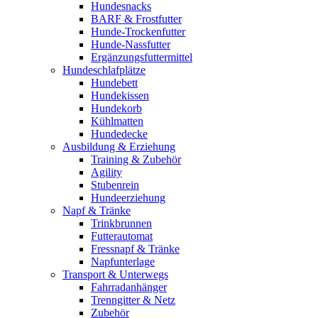
Hundesnacks
BARF & Frostfutter
Hunde-Trockenfutter
Hunde-Nassfutter
Ergänzungsfuttermittel
Hundeschlafplätze
Hundebett
Hundekissen
Hundekorb
Kühlmatten
Hundedecke
Ausbildung & Erziehung
Training & Zubehör
Agility
Stubenrein
Hundeerziehung
Napf & Tränke
Trinkbrunnen
Futterautomat
Fressnapf & Tränke
Napfunterlage
Transport & Unterwegs
Fahrradanhänger
Trenngitter & Netz
Zubehör