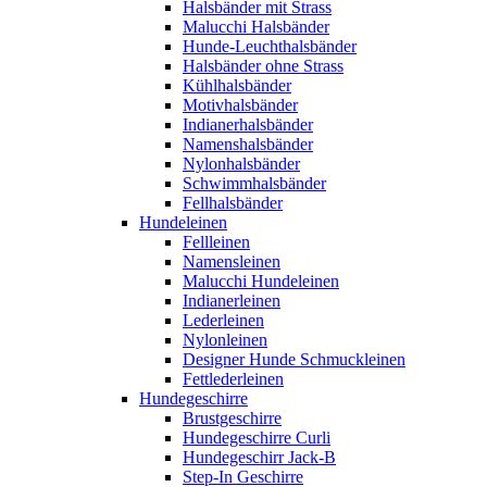
Halsbänder mit Strass
Malucchi Halsbänder
Hunde-Leuchthalsbänder
Halsbänder ohne Strass
Kühlhalsbänder
Motivhalsbänder
Indianerhalsbänder
Namenshalsbänder
Nylonhalsbänder
Schwimmhalsbänder
Fellhalsbänder
Hundeleinen
Fellleinen
Namensleinen
Malucchi Hundeleinen
Indianerleinen
Lederleinen
Nylonleinen
Designer Hunde Schmuckleinen
Fettlederleinen
Hundegeschirre
Brustgeschirre
Hundegeschirre Curli
Hundegeschirr Jack-B
Step-In Geschirre