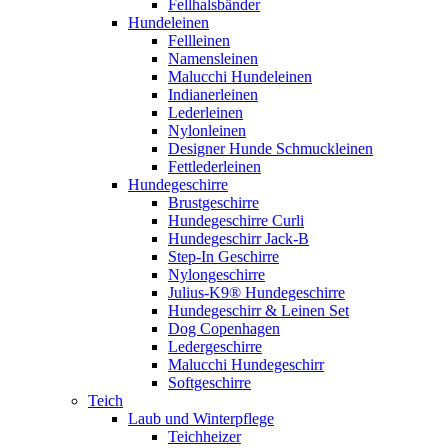
Fellhalsbänder
Hundeleinen
Fellleinen
Namensleinen
Malucchi Hundeleinen
Indianerleinen
Lederleinen
Nylonleinen
Designer Hunde Schmuckleinen
Fettlederleinen
Hundegeschirre
Brustgeschirre
Hundegeschirre Curli
Hundegeschirr Jack-B
Step-In Geschirre
Nylongeschirre
Julius-K9® Hundegeschirre
Hundegeschirr & Leinen Set
Dog Copenhagen
Ledergeschirre
Malucchi Hundegeschirr
Softgeschirre
Teich
Laub und Winterpflege
Teichheizer