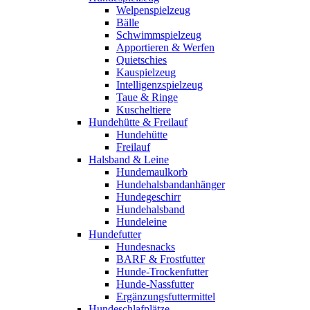
Welpenspielzeug
Bälle
Schwimmspielzeug
Apportieren & Werfen
Quietschies
Kauspielzeug
Intelligenzspielzeug
Taue & Ringe
Kuscheltiere
Hundehütte & Freilauf
Hundehütte
Freilauf
Halsband & Leine
Hundemaulkorb
Hundehalsbandanhänger
Hundegeschirr
Hundehalsband
Hundeleine
Hundefutter
Hundesnacks
BARF & Frostfutter
Hunde-Trockenfutter
Hunde-Nassfutter
Ergänzungsfuttermittel
Hundeschlafplätze