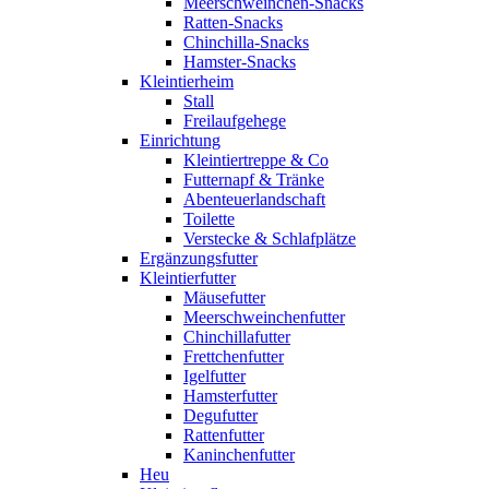
Meerschweinchen-Snacks
Ratten-Snacks
Chinchilla-Snacks
Hamster-Snacks
Kleintierheim
Stall
Freilaufgehege
Einrichtung
Kleintiertreppe & Co
Futternapf & Tränke
Abenteuerlandschaft
Toilette
Verstecke & Schlafplätze
Ergänzungsfutter
Kleintierfutter
Mäusefutter
Meerschweinchenfutter
Chinchillafutter
Frettchenfutter
Igelfutter
Hamsterfutter
Degufutter
Rattenfutter
Kaninchenfutter
Heu