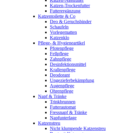
Katzen-Nassfutter
Katzen-Trockenfutter
Futterergänzung
Katzentoilette & Co
Deo & Geruchsbinder
Schaufeln
Vorlegematten
Katzenklo
Pflege- & Hygieneartikel
Pfotenpflege
Fellpflege
Zahnpflege
Desinfektionsmittel
Krallenpflege
Deodorant
Ungezieferbekämpfung
Augenpflege
Ohrenpflege
Napf & Tränke
Trinkbrunnen
Futterautomat
Fressnapf & Tränke
Napfunterlage
Katzenstreu
Nicht klumpende Katzenstreu