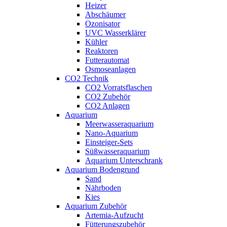
Heizer
Abschäumer
Ozonisator
UVC Wasserklärer
Kühler
Reaktoren
Futterautomat
Osmoseanlagen
CO2 Technik
CO2 Vorratsflaschen
CO2 Zubehör
CO2 Anlagen
Aquarium
Meerwasseraquarium
Nano-Aquarium
Einsteiger-Sets
Süßwasseraquarium
Aquarium Unterschrank
Aquarium Bodengrund
Sand
Nährboden
Kies
Aquarium Zubehör
Artemia-Aufzucht
Fütterungszubehör