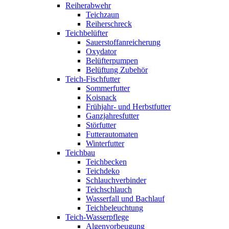
Reiherabwehr
Teichzaun
Reiherschreck
Teichbelüfter
Sauerstoffanreicherung
Oxydator
Belüfterpumpen
Belüftung Zubehör
Teich-Fischfutter
Sommerfutter
Koisnack
Frühjahr- und Herbstfutter
Ganzjahresfutter
Störfutter
Futterautomaten
Winterfutter
Teichbau
Teichbecken
Teichdeko
Schlauchverbinder
Teichschlauch
Wasserfall und Bachlauf
Teichbeleuchtung
Teich-Wasserpflege
Algenvorbeugung