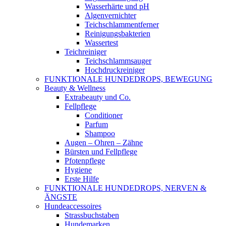
Wasserhärte und pH
Algenvernichter
Teichschlammentferner
Reinigungsbakterien
Wassertest
Teichreiniger
Teichschlammsauger
Hochdruckreiniger
FUNKTIONALE HUNDEDROPS, BEWEGUNG
Beauty & Wellness
Extrabeauty und Co.
Fellpflege
Conditioner
Parfum
Shampoo
Augen – Ohren – Zähne
Bürsten und Fellpflege
Pfotenpflege
Hygiene
Erste Hilfe
FUNKTIONALE HUNDEDROPS, NERVEN &
ÄNGSTE
Hundeaccessoires
Strassbuchstaben
Hundemarken