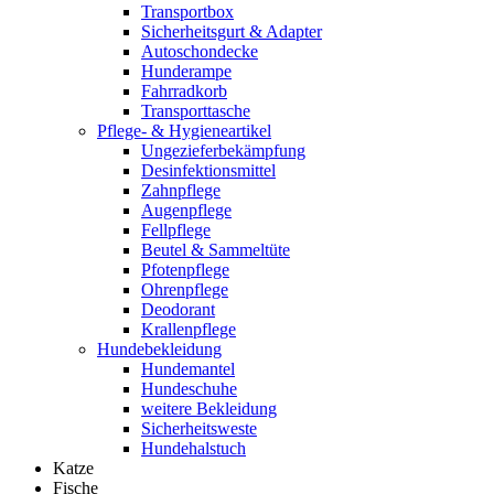
Transportbox
Sicherheitsgurt & Adapter
Autoschondecke
Hunderampe
Fahrradkorb
Transporttasche
Pflege- & Hygieneartikel
Ungezieferbekämpfung
Desinfektionsmittel
Zahnpflege
Augenpflege
Fellpflege
Beutel & Sammeltüte
Pfotenpflege
Ohrenpflege
Deodorant
Krallenpflege
Hundebekleidung
Hundemantel
Hundeschuhe
weitere Bekleidung
Sicherheitsweste
Hundehalstuch
Katze
Fische