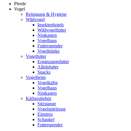
Pferde
Vogel
Reinigung & Hygiene
Wildvogel
Insektenhotels
Wildvogelfutter
Nistkasten
Vogelhaus
Futterspender
Vogeltränke
Vogelfutter
Ergänzungsfutter
Alleinfutter
Snacks
Vogelheim
Vogelkäfig
Vogelhaus
Nistkasten
Käfigzubehör
Sitzstange
Vogelspielzeug
Einstreu
Schaukel
Futterspender