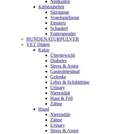
Nistkasten
Käfigzubehör
Sitzstange
Vogelspielzeug
Einstreu
Schaukel
Futterspender
HUNDENATURPULVER
VET Diäten
Katze
Übergewicht
Diabetes
Stress & Angst
Gastrointestinal
Gelenke
Leber & Schilddrüse
Urinary
Nierendiät
Haut & Fell
Zähne
Hund
Nierendiät
Zähne
Urinary
Stress & Angst