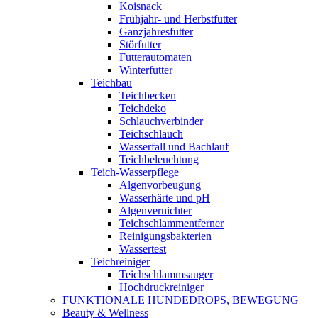
Koisnack
Frühjahr- und Herbstfutter
Ganzjahresfutter
Störfutter
Futterautomaten
Winterfutter
Teichbau
Teichbecken
Teichdeko
Schlauchverbinder
Teichschlauch
Wasserfall und Bachlauf
Teichbeleuchtung
Teich-Wasserpflege
Algenvorbeugung
Wasserhärte und pH
Algenvernichter
Teichschlammentferner
Reinigungsbakterien
Wassertest
Teichreiniger
Teichschlammsauger
Hochdruckreiniger
FUNKTIONALE HUNDEDROPS, BEWEGUNG
Beauty & Wellness