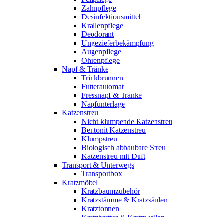
Zahnpflege
Desinfektionsmittel
Krallenpflege
Deodorant
Ungezieferbekämpfung
Augenpflege
Ohrenpflege
Napf & Tränke
Trinkbrunnen
Futterautomat
Fressnapf & Tränke
Napfunterlage
Katzenstreu
Nicht klumpende Katzenstreu
Bentonit Katzenstreu
Klumpstreu
Biologisch abbaubare Streu
Katzenstreu mit Duft
Transport & Unterwegs
Transportbox
Kratzmöbel
Kratzbaumzubehör
Kratzstämme & Kratzsäulen
Kratztonnen