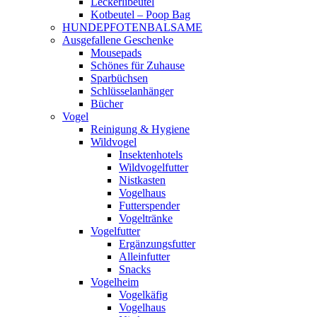
Leckerlibeutel
Kotbeutel – Poop Bag
HUNDEPFOTENBALSAME
Ausgefallene Geschenke
Mousepads
Schönes für Zuhause
Sparbüchsen
Schlüsselanhänger
Bücher
Vogel
Reinigung & Hygiene
Wildvogel
Insektenhotels
Wildvogelfutter
Nistkasten
Vogelhaus
Futterspender
Vogeltränke
Vogelfutter
Ergänzungsfutter
Alleinfutter
Snacks
Vogelheim
Vogelkäfig
Vogelhaus