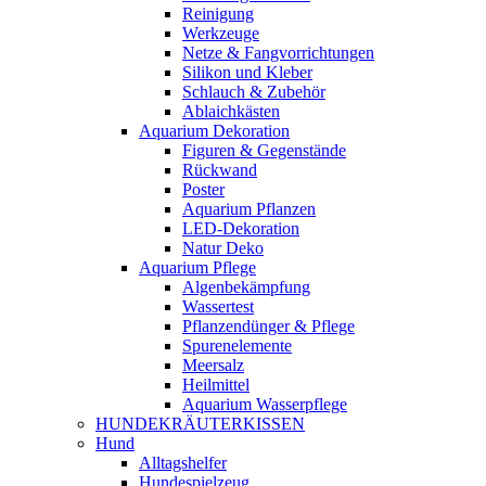
Reinigung
Werkzeuge
Netze & Fangvorrichtungen
Silikon und Kleber
Schlauch & Zubehör
Ablaichkästen
Aquarium Dekoration
Figuren & Gegenstände
Rückwand
Poster
Aquarium Pflanzen
LED-Dekoration
Natur Deko
Aquarium Pflege
Algenbekämpfung
Wassertest
Pflanzendünger & Pflege
Spurenelemente
Meersalz
Heilmittel
Aquarium Wasserpflege
HUNDEKRÄUTERKISSEN
Hund
Alltagshelfer
Hundespielzeug