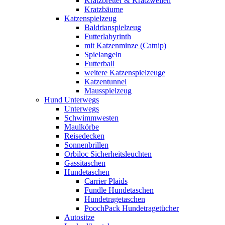
Kratzbretter & Kratzwellen
Kratzbäume
Katzenspielzeug
Baldrianspielzeug
Futterlabyrinth
mit Katzenminze (Catnip)
Spielangeln
Futterball
weitere Katzenspielzeuge
Katzentunnel
Mausspielzeug
Hund Unterwegs
Unterwegs
Schwimmwesten
Maulkörbe
Reisedecken
Sonnenbrillen
Orbiloc Sicherheitsleuchten
Gassitaschen
Hundetaschen
Carrier Plaids
Fundle Hundetaschen
Hundetragetaschen
PoochPack Hundetragetücher
Autositze