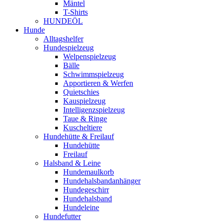
Mäntel
T-Shirts
HUNDEÖL
Hunde
Alltagshelfer
Hundespielzeug
Welpenspielzeug
Bälle
Schwimmspielzeug
Apportieren & Werfen
Quietschies
Kauspielzeug
Intelligenzspielzeug
Taue & Ringe
Kuscheltiere
Hundehütte & Freilauf
Hundehütte
Freilauf
Halsband & Leine
Hundemaulkorb
Hundehalsbandanhänger
Hundegeschirr
Hundehalsband
Hundeleine
Hundefutter