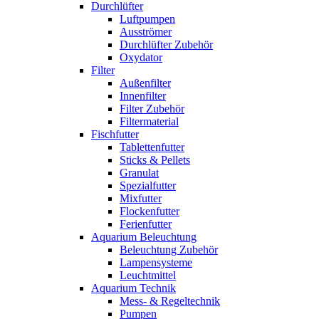
Durchlüfter
Luftpumpen
Ausströmer
Durchlüfter Zubehör
Oxydator
Filter
Außenfilter
Innenfilter
Filter Zubehör
Filtermaterial
Fischfutter
Tablettenfutter
Sticks & Pellets
Granulat
Spezialfutter
Mixfutter
Flockenfutter
Ferienfutter
Aquarium Beleuchtung
Beleuchtung Zubehör
Lampensysteme
Leuchtmittel
Aquarium Technik
Mess- & Regeltechnik
Pumpen