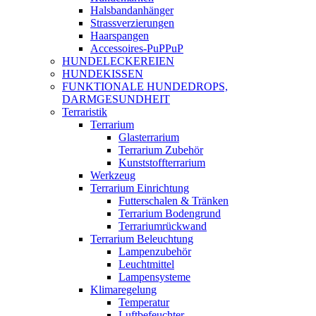
Halsbandanhänger
Strassverzierungen
Haarspangen
Accessoires-PuPPuP
HUNDELECKEREIEN
HUNDEKISSEN
FUNKTIONALE HUNDEDROPS,
DARMGESUNDHEIT
Terraristik
Terrarium
Glasterrarium
Terrarium Zubehör
Kunststoffterrarium
Werkzeug
Terrarium Einrichtung
Futterschalen & Tränken
Terrarium Bodengrund
Terrariumrückwand
Terrarium Beleuchtung
Lampenzubehör
Leuchtmittel
Lampensysteme
Klimaregelung
Temperatur
Luftbefeuchter