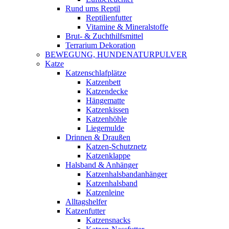
Rund ums Reptil
Reptilienfutter
Vitamine & Mineralstoffe
Brut- & Zuchthilfsmittel
Terrarium Dekoration
BEWEGUNG, HUNDENATURPULVER
Katze
Katzenschlafplätze
Katzenbett
Katzendecke
Hängematte
Katzenkissen
Katzenhöhle
Liegemulde
Drinnen & Draußen
Katzen-Schutznetz
Katzenklappe
Halsband & Anhänger
Katzenhalsbandanhänger
Katzenhalsband
Katzenleine
Alltagshelfer
Katzenfutter
Katzensnacks