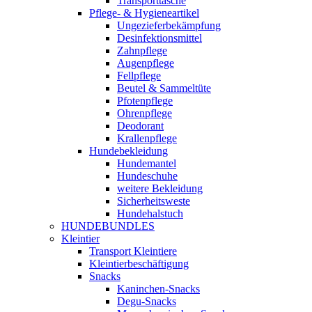
Transporttasche
Pflege- & Hygieneartikel
Ungezieferbekämpfung
Desinfektionsmittel
Zahnpflege
Augenpflege
Fellpflege
Beutel & Sammeltüte
Pfotenpflege
Ohrenpflege
Deodorant
Krallenpflege
Hundebekleidung
Hundemantel
Hundeschuhe
weitere Bekleidung
Sicherheitsweste
Hundehalstuch
HUNDEBUNDLES
Kleintier
Transport Kleintiere
Kleintierbeschäftigung
Snacks
Kaninchen-Snacks
Degu-Snacks