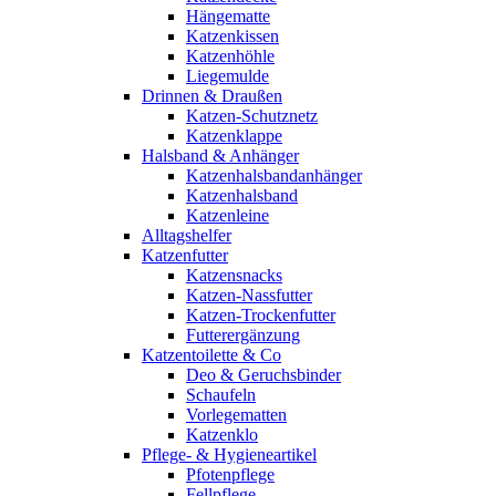
Hängematte
Katzenkissen
Katzenhöhle
Liegemulde
Drinnen & Draußen
Katzen-Schutznetz
Katzenklappe
Halsband & Anhänger
Katzenhalsbandanhänger
Katzenhalsband
Katzenleine
Alltagshelfer
Katzenfutter
Katzensnacks
Katzen-Nassfutter
Katzen-Trockenfutter
Futterergänzung
Katzentoilette & Co
Deo & Geruchsbinder
Schaufeln
Vorlegematten
Katzenklo
Pflege- & Hygieneartikel
Pfotenpflege
Fellpflege