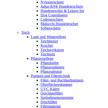
Nylongeschirre
Julius-K9® Hundegeschirre
Hundegeschirr & Leinen Set
Dog Copenhagen
Ledergeschirre
Malucchi Hundegeschirr
Softgeschirre
Teich
Laub und Winterpflege
Teichheizer
Kescher
Teichwerkzeug
Teichnetz
Pflanzenpflege
Pflanzkörbe
Pflanzendünger
Pflanzsubstrat
Pumpen und Filtertechnik
Filter- und Bachlaufpumpen
Oberflächenskimmer
UVC Klärer
Durchlauffilter
Springbrunnenpumpe
Druckfilter
Filtermaterial