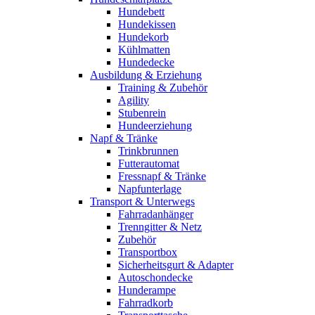
Hundebett
Hundekissen
Hundekorb
Kühlmatten
Hundedecke
Ausbildung & Erziehung
Training & Zubehör
Agility
Stubenrein
Hundeerziehung
Napf & Tränke
Trinkbrunnen
Futterautomat
Fressnapf & Tränke
Napfunterlage
Transport & Unterwegs
Fahrradanhänger
Trenngitter & Netz
Zubehör
Transportbox
Sicherheitsgurt & Adapter
Autoschondecke
Hunderampe
Fahrradkorb