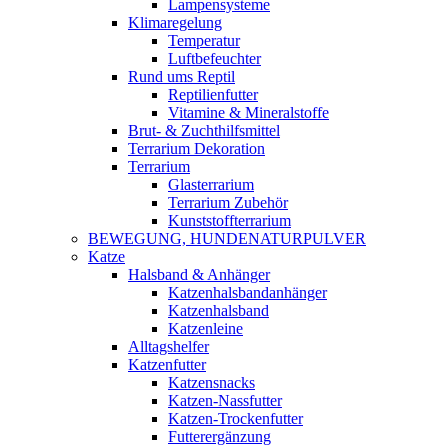
Lampensysteme
Klimaregelung
Temperatur
Luftbefeuchter
Rund ums Reptil
Reptilienfutter
Vitamine & Mineralstoffe
Brut- & Zuchthilfsmittel
Terrarium Dekoration
Terrarium
Glasterrarium
Terrarium Zubehör
Kunststoffterrarium
BEWEGUNG, HUNDENATURPULVER
Katze
Halsband & Anhänger
Katzenhalsbandanhänger
Katzenhalsband
Katzenleine
Alltagshelfer
Katzenfutter
Katzensnacks
Katzen-Nassfutter
Katzen-Trockenfutter
Futterergänzung