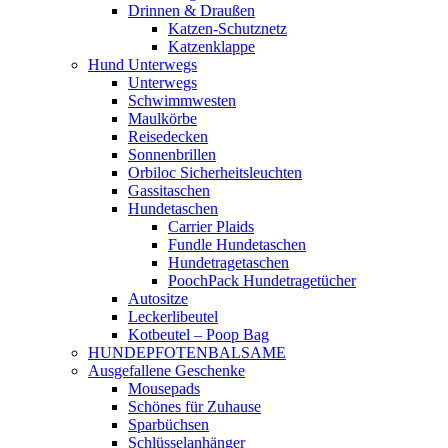
Drinnen & Draußen
Katzen-Schutznetz
Katzenklappe
Hund Unterwegs
Unterwegs
Schwimmwesten
Maulkörbe
Reisedecken
Sonnenbrillen
Orbiloc Sicherheitsleuchten
Gassitaschen
Hundetaschen
Carrier Plaids
Fundle Hundetaschen
Hundetragetaschen
PoochPack Hundetragetücher
Autositze
Leckerlibeutel
Kotbeutel – Poop Bag
HUNDEPFOTENBALSAME
Ausgefallene Geschenke
Mousepads
Schönes für Zuhause
Sparbüchsen
Schlüsselanhänger