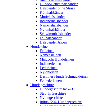
Hunde-Leuchthalsbänder
Halsbänder ohne Strass
Kühlhalsbänder
Motivhalsbänder
Indianerhalsbänder
Namenshalsbänder
Nylonhalsbänder
Schwimmhalsbänder
Fellhalsbänder
Halsbänder Alpen
Hundeleinen
Fellleinen
Namensleinen
Malucchi Hundeleinen
Indianerleinen
Lederleinen
Nylonleinen
Designer Hunde Schmuckleinen
Fettlederleinen
Hundegeschirre
Hundegeschirr Jack-B
Step-In Geschirre
Nylongeschirre
Julius-K9® Hundegeschirre