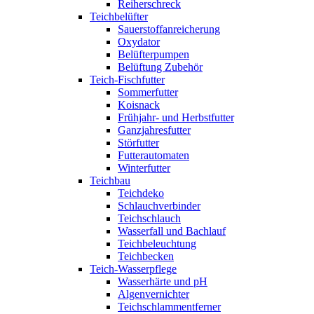
Reiherschreck
Teichbelüfter
Sauerstoffanreicherung
Oxydator
Belüfterpumpen
Belüftung Zubehör
Teich-Fischfutter
Sommerfutter
Koisnack
Frühjahr- und Herbstfutter
Ganzjahresfutter
Störfutter
Futterautomaten
Winterfutter
Teichbau
Teichdeko
Schlauchverbinder
Teichschlauch
Wasserfall und Bachlauf
Teichbeleuchtung
Teichbecken
Teich-Wasserpflege
Wasserhärte und pH
Algenvernichter
Teichschlammentferner