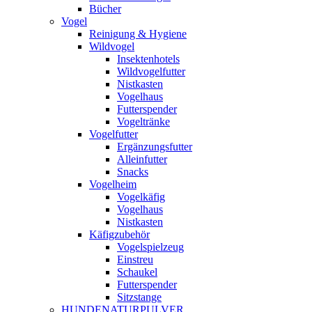
Bücher
Vogel
Reinigung & Hygiene
Wildvogel
Insektenhotels
Wildvogelfutter
Nistkasten
Vogelhaus
Futterspender
Vogeltränke
Vogelfutter
Ergänzungsfutter
Alleinfutter
Snacks
Vogelheim
Vogelkäfig
Vogelhaus
Nistkasten
Käfigzubehör
Vogelspielzeug
Einstreu
Schaukel
Futterspender
Sitzstange
HUNDENATURPULVER