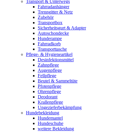
Transport & Unterwegs
Fahrradanhänger
Trenngitter & Netz
Zubehör
Transportbox
Sicherheitsgurt & Adapter
Autoschondecke
Hunderampe
Fahrradkorb
Transporttasche
Pflege- & Hygieneartikel
Desinfektionsmittel
Zahnpflege
Augenpflege
Fellpflege
Beutel & Sammeltüte
Pfotenpflege
Ohrenpflege
Deodorant
Krallenpflege
Ungezieferbekämpfung
Hundebekleidung
Hundemantel
Hundeschuhe
weitere Bekleidung