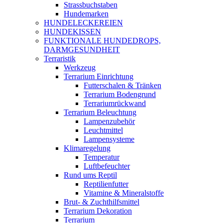
Strassbuchstaben
Hundemarken
HUNDELECKEREIEN
HUNDEKISSEN
FUNKTIONALE HUNDEDROPS,
DARMGESUNDHEIT
Terraristik
Werkzeug
Terrarium Einrichtung
Futterschalen & Tränken
Terrarium Bodengrund
Terrariumrückwand
Terrarium Beleuchtung
Lampenzubehör
Leuchtmittel
Lampensysteme
Klimaregelung
Temperatur
Luftbefeuchter
Rund ums Reptil
Reptilienfutter
Vitamine & Mineralstoffe
Brut- & Zuchthilfsmittel
Terrarium Dekoration
Terrarium