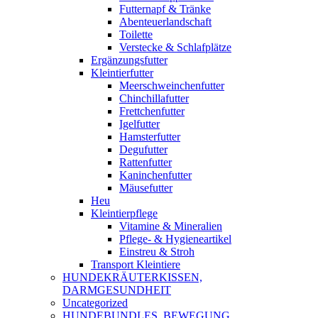
Futternapf & Tränke
Abenteuerlandschaft
Toilette
Verstecke & Schlafplätze
Ergänzungsfutter
Kleintierfutter
Meerschweinchenfutter
Chinchillafutter
Frettchenfutter
Igelfutter
Hamsterfutter
Degufutter
Rattenfutter
Kaninchenfutter
Mäusefutter
Heu
Kleintierpflege
Vitamine & Mineralien
Pflege- & Hygieneartikel
Einstreu & Stroh
Transport Kleintiere
HUNDEKRÄUTERKISSEN,
DARMGESUNDHEIT
Uncategorized
HUNDEBUNDLES, BEWEGUNG