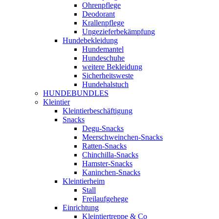
Ohrenpflege
Deodorant
Krallenpflege
Ungezieferbekämpfung
Hundebekleidung
Hundemantel
Hundeschuhe
weitere Bekleidung
Sicherheitsweste
Hundehalstuch
HUNDEBUNDLES
Kleintier
Kleintierbeschäftigung
Snacks
Degu-Snacks
Meerschweinchen-Snacks
Ratten-Snacks
Chinchilla-Snacks
Hamster-Snacks
Kaninchen-Snacks
Kleintierheim
Stall
Freilaufgehege
Einrichtung
Kleintiertreppe & Co