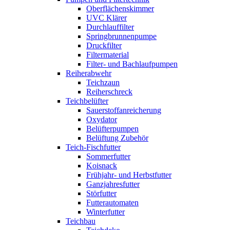
Oberflächenskimmer
UVC Klärer
Durchlauffilter
Springbrunnenpumpe
Druckfilter
Filtermaterial
Filter- und Bachlaufpumpen
Reiherabwehr
Teichzaun
Reiherschreck
Teichbelüfter
Sauerstoffanreicherung
Oxydator
Belüfterpumpen
Belüftung Zubehör
Teich-Fischfutter
Sommerfutter
Koisnack
Frühjahr- und Herbstfutter
Ganzjahresfutter
Störfutter
Futterautomaten
Winterfutter
Teichbau