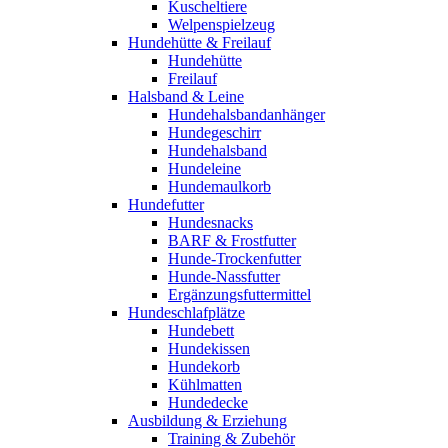
Kuscheltiere
Welpenspielzeug
Hundehütte & Freilauf
Hundehütte
Freilauf
Halsband & Leine
Hundehalsbandanhänger
Hundegeschirr
Hundehalsband
Hundeleine
Hundemaulkorb
Hundefutter
Hundesnacks
BARF & Frostfutter
Hunde-Trockenfutter
Hunde-Nassfutter
Ergänzungsfuttermittel
Hundeschlafplätze
Hundebett
Hundekissen
Hundekorb
Kühlmatten
Hundedecke
Ausbildung & Erziehung
Training & Zubehör