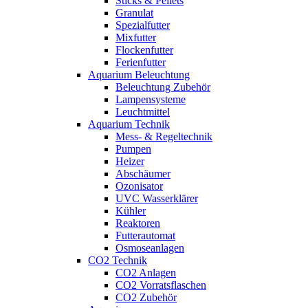
Sticks & Pellets
Granulat
Spezialfutter
Mixfutter
Flockenfutter
Ferienfutter
Aquarium Beleuchtung
Beleuchtung Zubehör
Lampensysteme
Leuchtmittel
Aquarium Technik
Mess- & Regeltechnik
Pumpen
Heizer
Abschäumer
Ozonisator
UVC Wasserklärer
Kühler
Reaktoren
Futterautomat
Osmoseanlagen
CO2 Technik
CO2 Anlagen
CO2 Vorratsflaschen
CO2 Zubehör