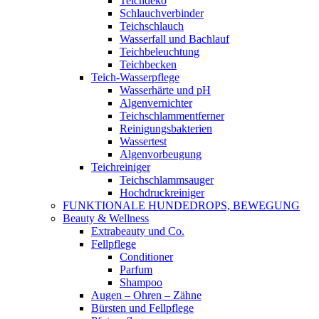
Teichdeko
Schlauchverbinder
Teichschlauch
Wasserfall und Bachlauf
Teichbeleuchtung
Teichbecken
Teich-Wasserpflege
Wasserhärte und pH
Algenvernichter
Teichschlammentferner
Reinigungsbakterien
Wassertest
Algenvorbeugung
Teichreiniger
Teichschlammsauger
Hochdruckreiniger
FUNKTIONALE HUNDEDROPS, BEWEGUNG
Beauty & Wellness
Extrabeauty und Co.
Fellpflege
Conditioner
Parfum
Shampoo
Augen – Ohren – Zähne
Bürsten und Fellpflege