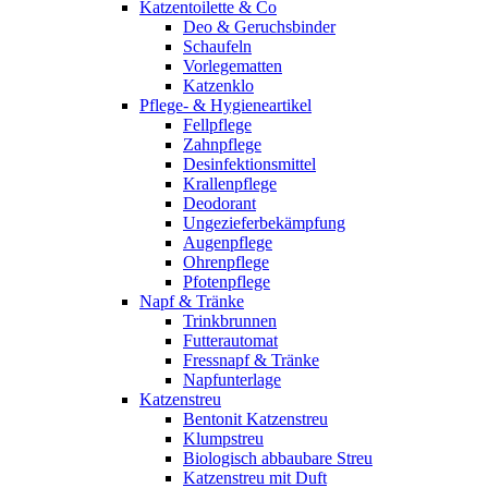
Katzentoilette & Co
Deo & Geruchsbinder
Schaufeln
Vorlegematten
Katzenklo
Pflege- & Hygieneartikel
Fellpflege
Zahnpflege
Desinfektionsmittel
Krallenpflege
Deodorant
Ungezieferbekämpfung
Augenpflege
Ohrenpflege
Pfotenpflege
Napf & Tränke
Trinkbrunnen
Futterautomat
Fressnapf & Tränke
Napfunterlage
Katzenstreu
Bentonit Katzenstreu
Klumpstreu
Biologisch abbaubare Streu
Katzenstreu mit Duft