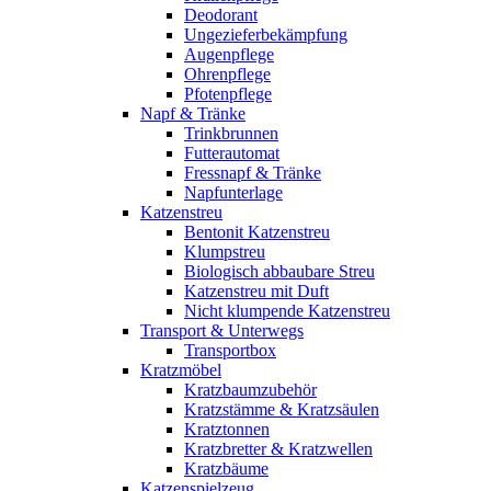
Deodorant
Ungezieferbekämpfung
Augenpflege
Ohrenpflege
Pfotenpflege
Napf & Tränke
Trinkbrunnen
Futterautomat
Fressnapf & Tränke
Napfunterlage
Katzenstreu
Bentonit Katzenstreu
Klumpstreu
Biologisch abbaubare Streu
Katzenstreu mit Duft
Nicht klumpende Katzenstreu
Transport & Unterwegs
Transportbox
Kratzmöbel
Kratzbaumzubehör
Kratzstämme & Kratzsäulen
Kratztonnen
Kratzbretter & Kratzwellen
Kratzbäume
Katzenspielzeug