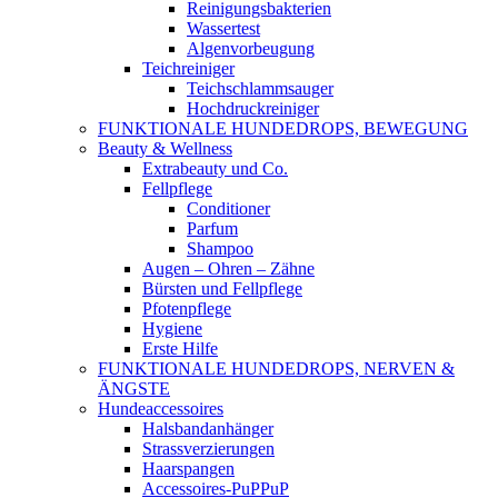
Reinigungsbakterien
Wassertest
Algenvorbeugung
Teichreiniger
Teichschlammsauger
Hochdruckreiniger
FUNKTIONALE HUNDEDROPS, BEWEGUNG
Beauty & Wellness
Extrabeauty und Co.
Fellpflege
Conditioner
Parfum
Shampoo
Augen – Ohren – Zähne
Bürsten und Fellpflege
Pfotenpflege
Hygiene
Erste Hilfe
FUNKTIONALE HUNDEDROPS, NERVEN &
ÄNGSTE
Hundeaccessoires
Halsbandanhänger
Strassverzierungen
Haarspangen
Accessoires-PuPPuP