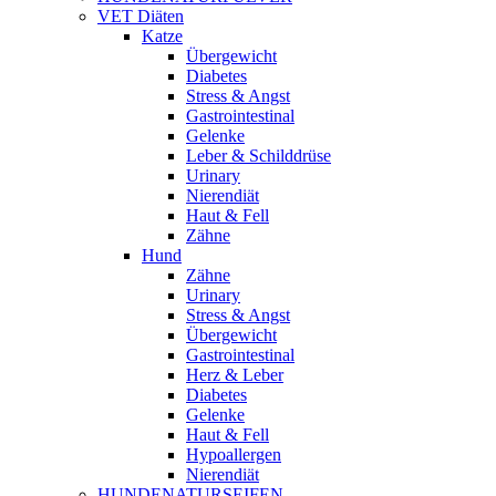
VET Diäten
Katze
Übergewicht
Diabetes
Stress & Angst
Gastrointestinal
Gelenke
Leber & Schilddrüse
Urinary
Nierendiät
Haut & Fell
Zähne
Hund
Zähne
Urinary
Stress & Angst
Übergewicht
Gastrointestinal
Herz & Leber
Diabetes
Gelenke
Haut & Fell
Hypoallergen
Nierendiät
HUNDENATURSEIFEN