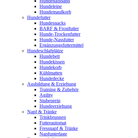
Hundehalsband
Hundeleine
Hundemaulkorb
Hundefutter
Hundesnacks
BARF & Frostfutter
Hunde-Trockenfutter
Hunde-Nassfutter
Ergänzungsfuttermittel
Hundeschlafplätze
Hundebett
Hundekissen
Hundekorb
Kühlmatten
Hundedecke
Ausbildung & Erziehung
Training & Zubehör
Agility
Stubenrein
Hundeerziehung
Napf & Tränke
Trinkbrunnen
Futterautomat
Fressnapf & Tränke
Napfunterlage