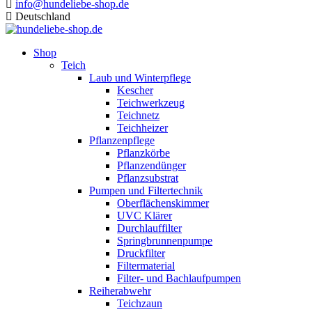
info@hundeliebe-shop.de
Deutschland
Shop
Teich
Laub und Winterpflege
Kescher
Teichwerkzeug
Teichnetz
Teichheizer
Pflanzenpflege
Pflanzkörbe
Pflanzendünger
Pflanzsubstrat
Pumpen und Filtertechnik
Oberflächenskimmer
UVC Klärer
Durchlauffilter
Springbrunnenpumpe
Druckfilter
Filtermaterial
Filter- und Bachlaufpumpen
Reiherabwehr
Teichzaun