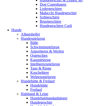
Hundegeschirr & Leinen Set
Dog Copenhagen
Ledergeschirre
Malucchi Hundegeschirr
Softgeschirre
Brustgeschirre
Hundegeschirre Curli
Hunde
Alltagshelfer
Hundespielzeug
Bälle
Schwimmspielzeug
Apportieren & Werfen
Quietschies
Kauspielzeug
Intelligenzspielzeug
Taue & Ringe
Kuscheltiere
Welpenspielzeug
Hundehütte & Freilauf
Hundehütte
Freilauf
Halsband & Leine
Hundehalsbandanhänger
Hundegeschirr