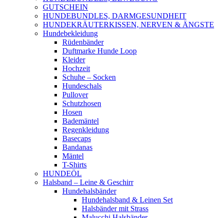
GUTSCHEIN
HUNDEBUNDLES, DARMGESUNDHEIT
HUNDEKRÄUTERKISSEN, NERVEN & ÄNGSTE
Hundebekleidung
Rüdenbänder
Duftmarke Hunde Loop
Kleider
Hochzeit
Schuhe – Socken
Hundeschals
Pullover
Schutzhosen
Hosen
Bademäntel
Regenkleidung
Basecaps
Bandanas
Mäntel
T-Shirts
HUNDEÖL
Halsband – Leine & Geschirr
Hundehalsbänder
Hundehalsband & Leinen Set
Halsbänder mit Strass
Malucchi Halsbänder