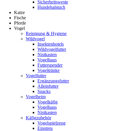
Sicherheitsweste
Hundehalstuch
Katze
Fische
Pferde
Vogel
Reinigung & Hygiene
Wildvogel
Insektenhotels
Wildvogelfutter
Nistkasten
Vogelhaus
Futterspender
Vogeltränke
Vogelfutter
Ergänzungsfutter
Alleinfutter
Snacks
Vogelheim
Vogelkäfig
Vogelhaus
Nistkasten
Käfigzubehör
Vogelspielzeug
Einstreu