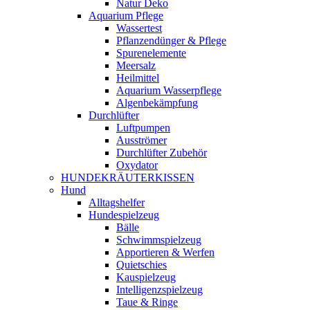
Natur Deko
Aquarium Pflege
Wassertest
Pflanzendünger & Pflege
Spurenelemente
Meersalz
Heilmittel
Aquarium Wasserpflege
Algenbekämpfung
Durchlüfter
Luftpumpen
Ausströmer
Durchlüfter Zubehör
Oxydator
HUNDEKRÄUTERKISSEN
Hund
Alltagshelfer
Hundespielzeug
Bälle
Schwimmspielzeug
Apportieren & Werfen
Quietschies
Kauspielzeug
Intelligenzspielzeug
Taue & Ringe