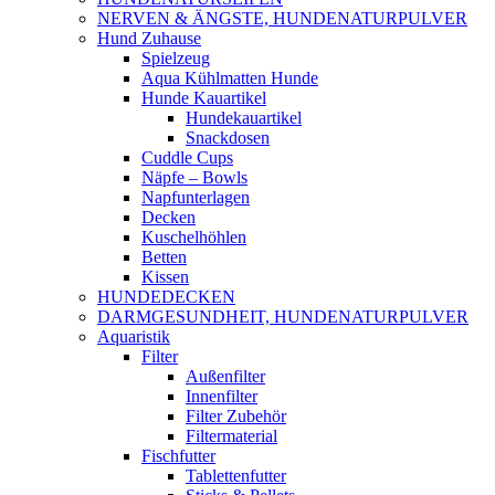
NERVEN & ÄNGSTE, HUNDENATURPULVER
Hund Zuhause
Spielzeug
Aqua Kühlmatten Hunde
Hunde Kauartikel
Hundekauartikel
Snackdosen
Cuddle Cups
Näpfe – Bowls
Napfunterlagen
Decken
Kuschelhöhlen
Betten
Kissen
HUNDEDECKEN
DARMGESUNDHEIT, HUNDENATURPULVER
Aquaristik
Filter
Außenfilter
Innenfilter
Filter Zubehör
Filtermaterial
Fischfutter
Tablettenfutter