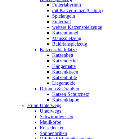
Futterlabyrinth
mit Katzenminze (Catnip)
Spielangeln
Futterball
weitere Katzenspielzeuge
Katzentunnel
Mausspielzeug
Baldrianspielzeug
Katzenschlafplätze
Katzenbett
Katzendecke
Hängematte
Katzenkissen
Katzenhöhle
Liegemulde
Drinnen & Draußen
Katzen-Schutznetz
Katzenklappe
Hund Unterwegs
Unterwegs
Schwimmwesten
Maulkörbe
Reisedecken
Sonnenbrillen
Orbiloc Sicherheitsleuchten