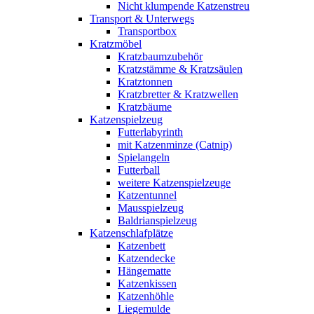
Nicht klumpende Katzenstreu
Transport & Unterwegs
Transportbox
Kratzmöbel
Kratzbaumzubehör
Kratzstämme & Kratzsäulen
Kratztonnen
Kratzbretter & Kratzwellen
Kratzbäume
Katzenspielzeug
Futterlabyrinth
mit Katzenminze (Catnip)
Spielangeln
Futterball
weitere Katzenspielzeuge
Katzentunnel
Mausspielzeug
Baldrianspielzeug
Katzenschlafplätze
Katzenbett
Katzendecke
Hängematte
Katzenkissen
Katzenhöhle
Liegemulde