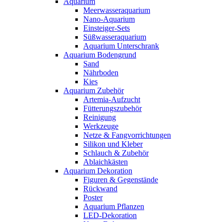
Aquarium
Meerwasseraquarium
Nano-Aquarium
Einsteiger-Sets
Süßwasseraquarium
Aquarium Unterschrank
Aquarium Bodengrund
Sand
Nährboden
Kies
Aquarium Zubehör
Artemia-Aufzucht
Fütterungszubehör
Reinigung
Werkzeuge
Netze & Fangvorrichtungen
Silikon und Kleber
Schlauch & Zubehör
Ablaichkästen
Aquarium Dekoration
Figuren & Gegenstände
Rückwand
Poster
Aquarium Pflanzen
LED-Dekoration