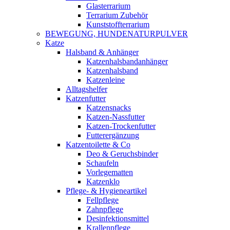
Glasterrarium
Terrarium Zubehör
Kunststoffterrarium
BEWEGUNG, HUNDENATURPULVER
Katze
Halsband & Anhänger
Katzenhalsbandanhänger
Katzenhalsband
Katzenleine
Alltagshelfer
Katzenfutter
Katzensnacks
Katzen-Nassfutter
Katzen-Trockenfutter
Futterergänzung
Katzentoilette & Co
Deo & Geruchsbinder
Schaufeln
Vorlegematten
Katzenklo
Pflege- & Hygieneartikel
Fellpflege
Zahnpflege
Desinfektionsmittel
Krallenpflege