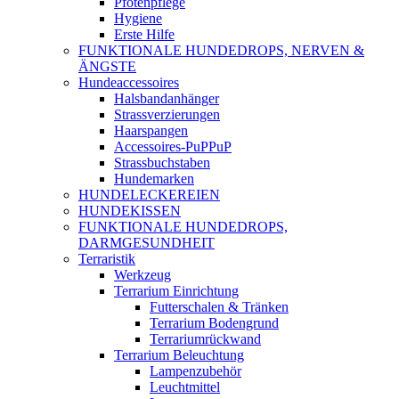
Pfotenpflege
Hygiene
Erste Hilfe
FUNKTIONALE HUNDEDROPS, NERVEN &
ÄNGSTE
Hundeaccessoires
Halsbandanhänger
Strassverzierungen
Haarspangen
Accessoires-PuPPuP
Strassbuchstaben
Hundemarken
HUNDELECKEREIEN
HUNDEKISSEN
FUNKTIONALE HUNDEDROPS,
DARMGESUNDHEIT
Terraristik
Werkzeug
Terrarium Einrichtung
Futterschalen & Tränken
Terrarium Bodengrund
Terrariumrückwand
Terrarium Beleuchtung
Lampenzubehör
Leuchtmittel