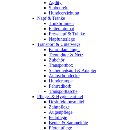
Agility
Stubenrein
Hundeerziehung
Napf & Tränke
Trinkbrunnen
Futterautomat
Fressnapf & Tränke
Napfunterlage
Transport & Unterwegs
Fahrradanhänger
Trenngitter & Netz
Zubehör
Transportbox
Sicherheitsgurt & Adapter
Autoschondecke
Hunderampe
Fahrradkorb
Transporttasche
Pflege- & Hygieneartikel
Desinfektionsmittel
Zahnpflege
Augenpflege
Fellpflege
Beutel & Sammeltüte
Pfotenpflege