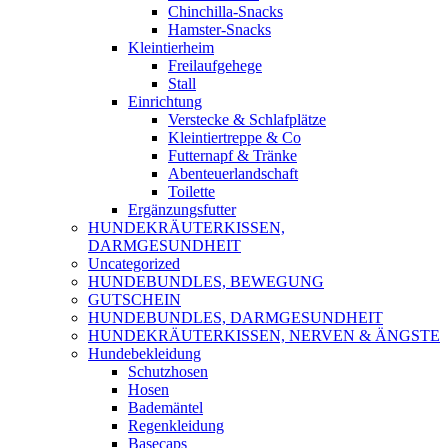
Chinchilla-Snacks
Hamster-Snacks
Kleintierheim
Freilaufgehege
Stall
Einrichtung
Verstecke & Schlafplätze
Kleintiertreppe & Co
Futternapf & Tränke
Abenteuerlandschaft
Toilette
Ergänzungsfutter
HUNDEKRÄUTERKISSEN,
DARMGESUNDHEIT
Uncategorized
HUNDEBUNDLES, BEWEGUNG
GUTSCHEIN
HUNDEBUNDLES, DARMGESUNDHEIT
HUNDEKRÄUTERKISSEN, NERVEN & ÄNGSTE
Hundebekleidung
Schutzhosen
Hosen
Bademäntel
Regenkleidung
Basecaps