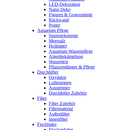
LED-Dekoration
Natur Deko
Figuren & Gegenstände
Rückwand
Poster
Aquarium Pflege
Spurenelemente
Meersalz
Heilmittel
Aquarium Wasserpflege
Algenbekämpfung
Wassertest
Pflanzendünger & Pflege
Durchlüfter
Oxydator
Luftpumpen
Ausströmer
Durchlüfter Zubehör
Filter
Filter Zubehör
Filtermaterial
Außenfilter
Innenfilter
Fischfutter
Flockenfutter