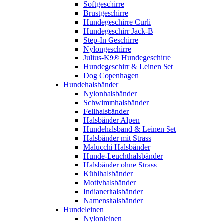
Softgeschirre
Brustgeschirre
Hundegeschirre Curli
Hundegeschirr Jack-B
Step-In Geschirre
Nylongeschirre
Julius-K9® Hundegeschirre
Hundegeschirr & Leinen Set
Dog Copenhagen
Hundehalsbänder
Nylonhalsbänder
Schwimmhalsbänder
Fellhalsbänder
Halsbänder Alpen
Hundehalsband & Leinen Set
Halsbänder mit Strass
Malucchi Halsbänder
Hunde-Leuchthalsbänder
Halsbänder ohne Strass
Kühlhalsbänder
Motivhalsbänder
Indianerhalsbänder
Namenshalsbänder
Hundeleinen
Nylonleinen