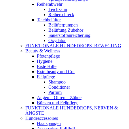
Reiherabwehr
Teichzaun
Reiherschreck
Teichbelüfter
Belüfterpumpen
Belüftung Zubehör
Sauerstoffanreicherung
Oxydator
FUNKTIONALE HUNDEDROPS, BEWEGUNG
Beauty & Wellness
Pfotenpflege
Hygiene
Erste Hilfe
Extrabeauty und Co.
Fellpflege
Shampoo
Conditioner
Parfum
Augen – Ohren – Zähne
Bürsten und Fellpflege
FUNKTIONALE HUNDEDROPS, NERVEN &
ÄNGSTE
Hundeaccessoires
Haarspangen
Accessoires-PuPPuP