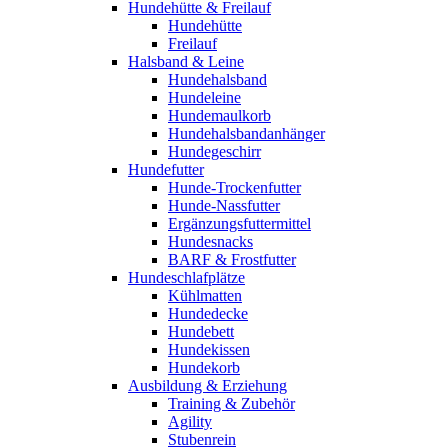
Hundehütte & Freilauf
Hundehütte
Freilauf
Halsband & Leine
Hundehalsband
Hundeleine
Hundemaulkorb
Hundehalsbandanhänger
Hundegeschirr
Hundefutter
Hunde-Trockenfutter
Hunde-Nassfutter
Ergänzungsfuttermittel
Hundesnacks
BARF & Frostfutter
Hundeschlafplätze
Kühlmatten
Hundedecke
Hundebett
Hundekissen
Hundekorb
Ausbildung & Erziehung
Training & Zubehör
Agility
Stubenrein