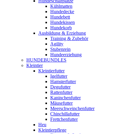
Hundeschlafplätze
Kühlmatten
Hundedecke
Hundebett
Hundekissen
Hundekorb
Ausbildung & Erziehung
Training & Zubehör
Agility
Stubenrein
Hundeerziehung
HUNDEBUNDLES
Kleintier
Kleintierfutter
Igelfutter
Hamsterfutter
Degufutter
Rattenfutter
Kaninchenfutter
Mäusefutter
Meerschweinchenfutter
Chinchillafutter
Frettchenfutter
Heu
Kleintierpflege