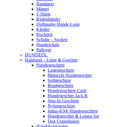
Bandanas
Mäntel
T-Shirts
Rüdenbänder
Duftmarke Hunde Loop
Kleider
Hochzeit
Schuhe – Socken
Hundeschals
Pullover
HUNDEÖL
Halsband – Leine & Geschirr
Hundegeschirre
Ledergeschirre
Malucchi Hundegeschirr
Softgeschirre
Brustgeschirre
Hundegeschirre Curli
Hundegeschirr Jack-B
Step-In Geschirre
Nylongeschirre
Julius-K9® Hundegeschirre
Hundegeschirr & Leinen Set
Dog Copenhagen
Hundehalsbänder