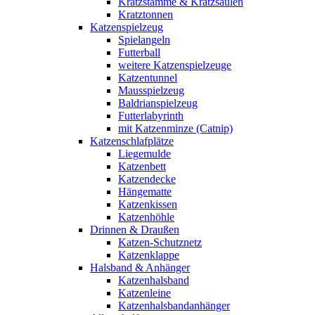
Kratzstämme & Kratzsäulen
Kratztonnen
Katzenspielzeug
Spielangeln
Futterball
weitere Katzenspielzeuge
Katzentunnel
Mausspielzeug
Baldrianspielzeug
Futterlabyrinth
mit Katzenminze (Catnip)
Katzenschlafplätze
Liegemulde
Katzenbett
Katzendecke
Hängematte
Katzenkissen
Katzenhöhle
Drinnen & Draußen
Katzen-Schutznetz
Katzenklappe
Halsband & Anhänger
Katzenhalsband
Katzenleine
Katzenhalsbandanhänger