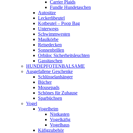
Carrier Plaids
Fundle Hundetaschen
Autositze
Leckerlibeutel
Kotbeutel – Poop Bag
Unterwegs
Schwimmwesten
Maulkörbe
Reisedecken
Sonnenbrillen
Orbiloc Sicherheitsleuchten
Gassitaschen
HUNDEPFOTENBALSAME
Ausgefallene Geschenke
Schlüsselanhänger
Bücher
Mousepads
Schönes für Zuhause
Sparbüchsen
Vogel
Vogelheim
Nistkasten
Vogelkäfig
Vogelhaus
Käfigzubehör