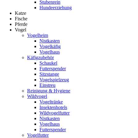
Stubenrein
Hundeerziehung
Katze
Fische
Pferde
Vogel
Vogelheim
Nistkasten
Vogelkäfig
Vogelhaus
Käfigzubehör
Schaukel
Futterspender
Sitzstange
Vogelspielzeug
Einstreu
Reinigung & Hygiene
Wildvogel
Vogeltränke
Insektenhotels
Wildvogelfutter
Nistkasten
Vogelhaus
Futterspender
Vogelfutter