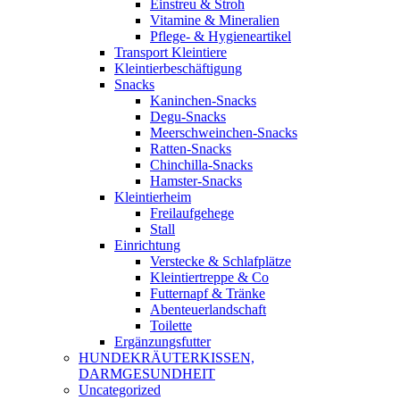
Einstreu & Stroh
Vitamine & Mineralien
Pflege- & Hygieneartikel
Transport Kleintiere
Kleintierbeschäftigung
Snacks
Kaninchen-Snacks
Degu-Snacks
Meerschweinchen-Snacks
Ratten-Snacks
Chinchilla-Snacks
Hamster-Snacks
Kleintierheim
Freilaufgehege
Stall
Einrichtung
Verstecke & Schlafplätze
Kleintiertreppe & Co
Futternapf & Tränke
Abenteuerlandschaft
Toilette
Ergänzungsfutter
HUNDEKRÄUTERKISSEN,
DARMGESUNDHEIT
Uncategorized