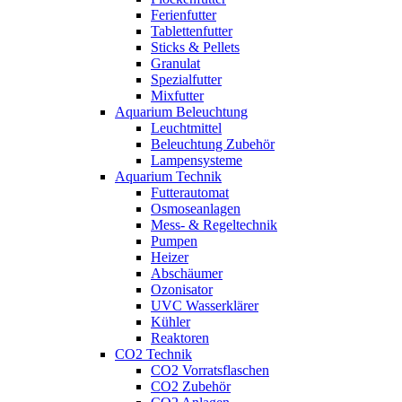
Ferienfutter
Tablettenfutter
Sticks & Pellets
Granulat
Spezialfutter
Mixfutter
Aquarium Beleuchtung
Leuchtmittel
Beleuchtung Zubehör
Lampensysteme
Aquarium Technik
Futterautomat
Osmoseanlagen
Mess- & Regeltechnik
Pumpen
Heizer
Abschäumer
Ozonisator
UVC Wasserklärer
Kühler
Reaktoren
CO2 Technik
CO2 Vorratsflaschen
CO2 Zubehör