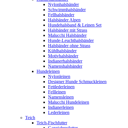
Nylonhalsbänder
Schwimmhalsbänder
Fellhalsbänder
Halsbänder Alpen
Hundehalsband & Leinen Set
Halsbänder mit Strass
Malucchi Halsbänder
Hunde-Leuchthalsbänder
Halsbänder ohne Strass
Kühlhalsbänder
Motivhalsbänder
Indianerhalsbänder
Namenshalsbänder
Hundeleinen
Nylonleinen
Designer Hunde Schmuckleinen
Fettlederleinen
Fellleinen
Namensleinen
Malucchi Hundeleinen
Indianerleinen
Lederleinen
Teich
Teich-Fischfutter
Ganzjahresfutter