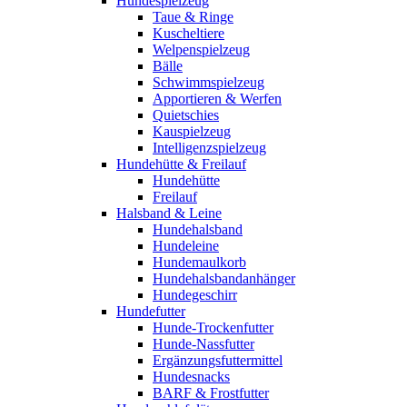
Hundespielzeug
Taue & Ringe
Kuscheltiere
Welpenspielzeug
Bälle
Schwimmspielzeug
Apportieren & Werfen
Quietschies
Kauspielzeug
Intelligenzspielzeug
Hundehütte & Freilauf
Hundehütte
Freilauf
Halsband & Leine
Hundehalsband
Hundeleine
Hundemaulkorb
Hundehalsbandanhänger
Hundegeschirr
Hundefutter
Hunde-Trockenfutter
Hunde-Nassfutter
Ergänzungsfuttermittel
Hundesnacks
BARF & Frostfutter