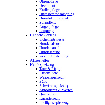
Ohrenpflege
Deodorant
Krallenpflege
Ungezieferbekämpfung
Desinfektionsmittel
Zahnpflege
Augenpflege
Fellpflege
Hundebekleidung
Sicherheitsweste
Hundehalstuch
Hundemantel
Hundeschuhe
weitere Bekleidung
Alltagshelfer
Hundespielzeug
Taue & Ringe
Kuscheltiere
Welpenspielzeug
Bälle
Schwimmspielzeug
Apportieren & Werfen
Quietschies
Kauspielzeug
Intelligenzspielzeug