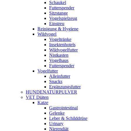
Schaukel
Futterspender
Sitzstange
Vogelspielzeug
Einstreu
Reinigung & Hygiene
Wildvogel
Vogeltränke
Insektenhotels
Wildvogelfutter
Nistkasten
Vogelhaus
Futterspender
Vogelfutter
Alleinfutter
Snacks
Ergänzungsfutter
HUNDENATURPULVER
VET Diäten
Katze
Gastrointestinal
Gelenke
Leber & Schilddrüse
Urinary
Nierendiät