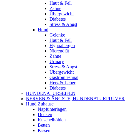
Haut & Fell
Zähne
Übergewicht
Diabetes
Stress & Angst
Hund
Gelenke
Haut & Fell
Hypoallergen
Nierendiät
Zähne
Urinary
Stress & Angst
Übergewicht
Gastrointestinal
Herz & Leber
Diabetes
HUNDENATURSEIFEN
NERVEN & ÄNGSTE, HUNDENATURPULVER
Hund Zuhause
Napfunterlagen
Decken
Kuschelhöhlen
Betten
Kissen