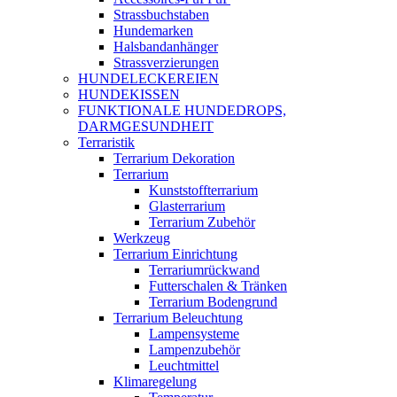
Strassbuchstaben
Hundemarken
Halsbandanhänger
Strassverzierungen
HUNDELECKEREIEN
HUNDEKISSEN
FUNKTIONALE HUNDEDROPS,
DARMGESUNDHEIT
Terraristik
Terrarium Dekoration
Terrarium
Kunststoffterrarium
Glasterrarium
Terrarium Zubehör
Werkzeug
Terrarium Einrichtung
Terrariumrückwand
Futterschalen & Tränken
Terrarium Bodengrund
Terrarium Beleuchtung
Lampensysteme
Lampenzubehör
Leuchtmittel
Klimaregelung