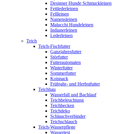
Designer Hunde Schmuckleinen
Fettlederleinen
Fellleinen
Namensleinen
Malucchi Hundeleinen
Indianerleinen
Lederleinen
Teich
Teich-Fischfutter
Ganzjahresfutter
Störfutter
Futterautomaten
Winterfutter
Sommerfutter
Koisnack
Frühjahr- und Herbstfutter
Teichbau
Wasserfall und Bachlauf
Teichbeleuchtung
Teichbecken
Teichdeko
Schlauchverbinder
Teichschlauch
Teich-Wasserpflege
Wassertest