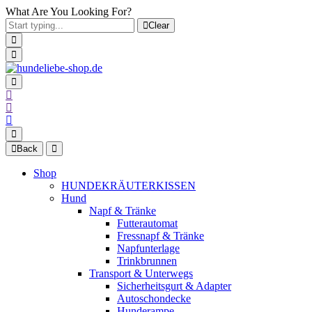
What Are You Looking For?
Clear
Back
Shop
HUNDEKRÄUTERKISSEN
Hund
Napf & Tränke
Futterautomat
Fressnapf & Tränke
Napfunterlage
Trinkbrunnen
Transport & Unterwegs
Sicherheitsgurt & Adapter
Autoschondecke
Hunderampe