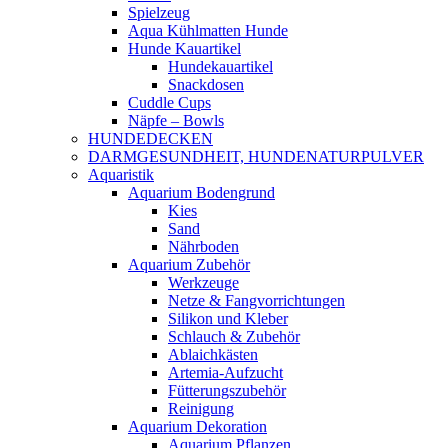
Spielzeug
Aqua Kühlmatten Hunde
Hunde Kauartikel
Hundekauartikel
Snackdosen
Cuddle Cups
Näpfe – Bowls
HUNDEDECKEN
DARMGESUNDHEIT, HUNDENATURPULVER
Aquaristik
Aquarium Bodengrund
Kies
Sand
Nährboden
Aquarium Zubehör
Werkzeuge
Netze & Fangvorrichtungen
Silikon und Kleber
Schlauch & Zubehör
Ablaichkästen
Artemia-Aufzucht
Fütterungszubehör
Reinigung
Aquarium Dekoration
Aquarium Pflanzen