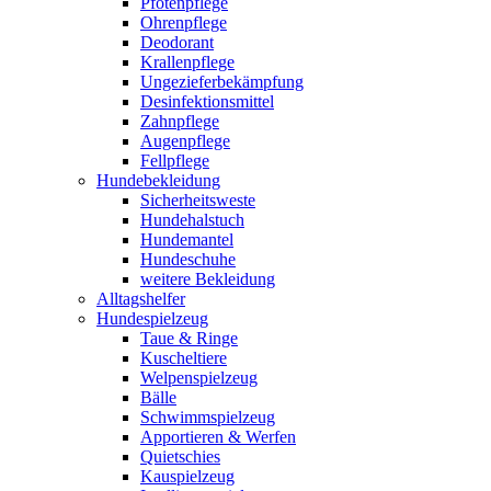
Pfotenpflege
Ohrenpflege
Deodorant
Krallenpflege
Ungezieferbekämpfung
Desinfektionsmittel
Zahnpflege
Augenpflege
Fellpflege
Hundebekleidung
Sicherheitsweste
Hundehalstuch
Hundemantel
Hundeschuhe
weitere Bekleidung
Alltagshelfer
Hundespielzeug
Taue & Ringe
Kuscheltiere
Welpenspielzeug
Bälle
Schwimmspielzeug
Apportieren & Werfen
Quietschies
Kauspielzeug