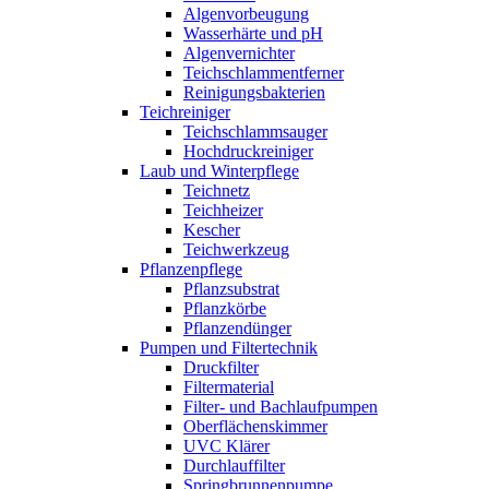
Algenvorbeugung
Wasserhärte und pH
Algenvernichter
Teichschlammentferner
Reinigungsbakterien
Teichreiniger
Teichschlammsauger
Hochdruckreiniger
Laub und Winterpflege
Teichnetz
Teichheizer
Kescher
Teichwerkzeug
Pflanzenpflege
Pflanzsubstrat
Pflanzkörbe
Pflanzendünger
Pumpen und Filtertechnik
Druckfilter
Filtermaterial
Filter- und Bachlaufpumpen
Oberflächenskimmer
UVC Klärer
Durchlauffilter
Springbrunnenpumpe