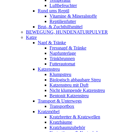
Temperatur
Luftbefeuchter
Rund ums Reptil
Vitamine & Mineralstoffe
Reptilienfutter
Brut- & Zuchthilfsmittel
BEWEGUNG, HUNDENATURPULVER
Katze
Napf & Tränke
Fressnapf & Tränke
Napfunterlage
Trinkbrunnen
Futterautomat
Katzenstreu
Klumpstreu
Biologisch abbaubare Streu
Katzenstreu mit Duft
Nicht klumpende Katzenstreu
Bentonit Katzenstreu
Transport & Unterwegs
Transportbox
Kratzmöbel
Kratzbretter & Kratzwellen
Kratzbäume
Kratzbaumzubehör