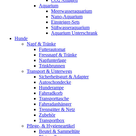
CO2 Anlagen
Aquarium
Meerwasseraquarium
Nano-Aquarium
Einsteiger-Sets
Süßwasseraquarium
Aquarium Unterschrank
Hunde
Napf & Tränke
Futterautomat
Fressnapf & Tränke
Napfunterlage
Trinkbrunnen
Transport & Unterwegs
Sicherheitsgurt & Adapter
Autoschondecke
Hunderampe
Fahrradkorb
Transporttasche
Fahrradanhänger
Trenngitter & Netz
Zubehör
Transportbox
Pflege- & Hygieneartikel
Beutel & Sammeltüte