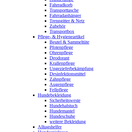
Fahrradkorb
Transporttasche
Fahrradanhänger
Trenngitter & Netz
Zubehör
Transportbox
Pflege- & Hygieneartikel
Beutel & Sammeltüte
Pfotenpflege
Ohrenpflege
Deodorant
Krallenpflege
Ungezieferbekämpfung
Desinfektionsmittel
Zahnpflege
Augenpflege
Fellpflege
Hundebekleidung
Sicherheitsweste
Hundehalstuch
Hundemantel
Hundeschuhe
weitere Bekleidung
Alltagshelfer