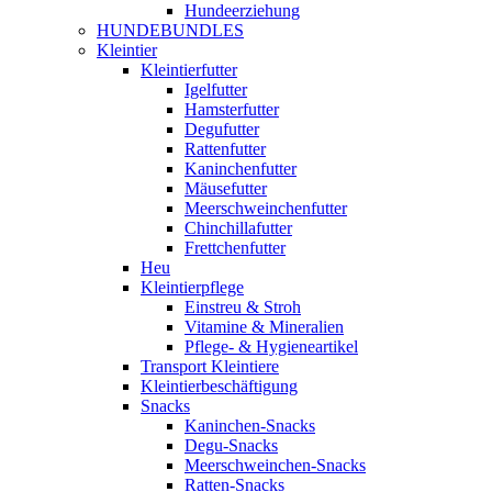
Hundeerziehung
HUNDEBUNDLES
Kleintier
Kleintierfutter
Igelfutter
Hamsterfutter
Degufutter
Rattenfutter
Kaninchenfutter
Mäusefutter
Meerschweinchenfutter
Chinchillafutter
Frettchenfutter
Heu
Kleintierpflege
Einstreu & Stroh
Vitamine & Mineralien
Pflege- & Hygieneartikel
Transport Kleintiere
Kleintierbeschäftigung
Snacks
Kaninchen-Snacks
Degu-Snacks
Meerschweinchen-Snacks
Ratten-Snacks