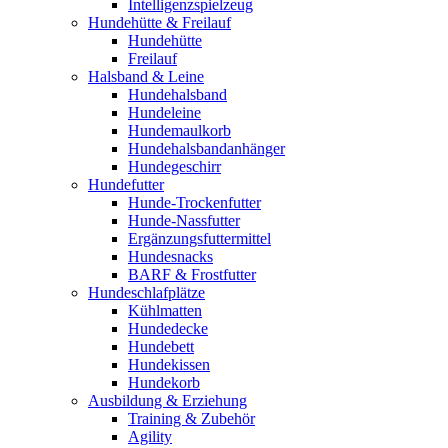
Intelligenzspielzeug
Hundehütte & Freilauf
Hundehütte
Freilauf
Halsband & Leine
Hundehalsband
Hundeleine
Hundemaulkorb
Hundehalsbandanhänger
Hundegeschirr
Hundefutter
Hunde-Trockenfutter
Hunde-Nassfutter
Ergänzungsfuttermittel
Hundesnacks
BARF & Frostfutter
Hundeschlafplätze
Kühlmatten
Hundedecke
Hundebett
Hundekissen
Hundekorb
Ausbildung & Erziehung
Training & Zubehör
Agility