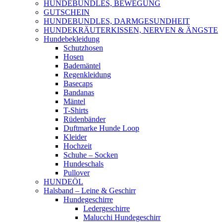
HUNDEBUNDLES, BEWEGUNG
GUTSCHEIN
HUNDEBUNDLES, DARMGESUNDHEIT
HUNDEKRÄUTERKISSEN, NERVEN & ÄNGSTE
Hundebekleidung
Schutzhosen
Hosen
Bademäntel
Regenkleidung
Basecaps
Bandanas
Mäntel
T-Shirts
Rüdenbänder
Duftmarke Hunde Loop
Kleider
Hochzeit
Schuhe – Socken
Hundeschals
Pullover
HUNDEÖL
Halsband – Leine & Geschirr
Hundegeschirre
Ledergeschirre
Malucchi Hundegeschirr