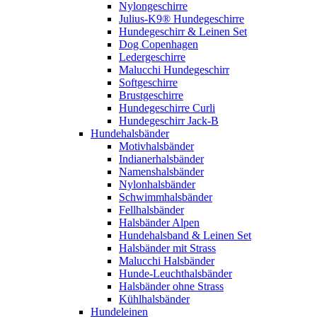
Nylongeschirre
Julius-K9® Hundegeschirre
Hundegeschirr & Leinen Set
Dog Copenhagen
Ledergeschirre
Malucchi Hundegeschirr
Softgeschirre
Brustgeschirre
Hundegeschirre Curli
Hundegeschirr Jack-B
Hundehalsbänder
Motivhalsbänder
Indianerhalsbänder
Namenshalsbänder
Nylonhalsbänder
Schwimmhalsbänder
Fellhalsbänder
Halsbänder Alpen
Hundehalsband & Leinen Set
Halsbänder mit Strass
Malucchi Halsbänder
Hunde-Leuchthalsbänder
Halsbänder ohne Strass
Kühlhalsbänder
Hundeleinen