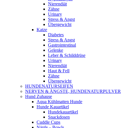
Nierendiät
Zähne
Urinary
Stress & Angst
Übergewicht
Katze
Diabetes
Stress & Angst
Gastrointestinal
Gelenke
Leber & Schilddrüse
Urinary
Nierendiät
Haut & Fell
Zähne
Übergewicht
HUNDENATURSEIFEN
NERVEN & ÄNGSTE, HUNDENATURPULVER
Hund Zuhause
Aqua Kühlmatten Hunde
Hunde Kauartikel
Hundekauartikel
Snackdosen
Cuddle Cups
Näpfe – Bowls