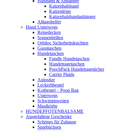
Halsband & Anhänger
Katzenhalsband
Katzenleine
Katzenhalsbandanhänger
Alltagshelfer
Hund Unterwegs
Reisedecken
Sonnenbrillen
Orbiloc Sicherheitsleuchten
Gassitaschen
Hundetaschen
Fundle Hundetaschen
Hundetragetaschen
PoochPack Hundetragetücher
Carrier Plaids
Autositze
Leckerlibeutel
Kotbeutel – Poop Bag
Unterwegs
Schwimmwesten
Maulkörbe
HUNDEPFOTENBALSAME
Ausgefallene Geschenke
Schönes für Zuhause
Sparbüchsen