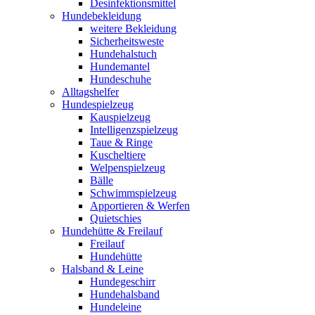
Desinfektionsmittel
Hundebekleidung
weitere Bekleidung
Sicherheitsweste
Hundehalstuch
Hundemantel
Hundeschuhe
Alltagshelfer
Hundespielzeug
Kauspielzeug
Intelligenzspielzeug
Taue & Ringe
Kuscheltiere
Welpenspielzeug
Bälle
Schwimmspielzeug
Apportieren & Werfen
Quietschies
Hundehütte & Freilauf
Freilauf
Hundehütte
Halsband & Leine
Hundegeschirr
Hundehalsband
Hundeleine