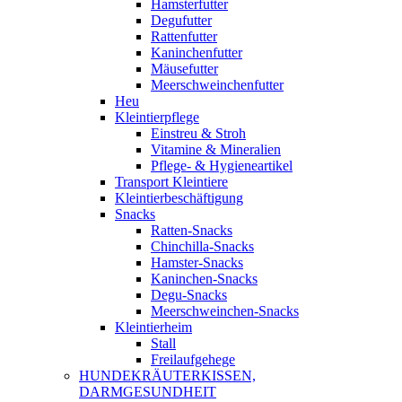
Hamsterfutter
Degufutter
Rattenfutter
Kaninchenfutter
Mäusefutter
Meerschweinchenfutter
Heu
Kleintierpflege
Einstreu & Stroh
Vitamine & Mineralien
Pflege- & Hygieneartikel
Transport Kleintiere
Kleintierbeschäftigung
Snacks
Ratten-Snacks
Chinchilla-Snacks
Hamster-Snacks
Kaninchen-Snacks
Degu-Snacks
Meerschweinchen-Snacks
Kleintierheim
Stall
Freilaufgehege
HUNDEKRÄUTERKISSEN,
DARMGESUNDHEIT