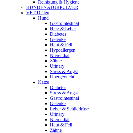
Reinigung & Hygiene
HUNDENATURPULVER
VET Diäten
Hund
Gastrointestinal
Herz & Leber
Diabetes
Gelenke
Haut & Fell
Hypoallergen
Nierendiät
Zähne
Urinary
Stress & Angst
Übergewicht
Katze
Diabetes
Stress & Angst
Gastrointestinal
Gelenke
Leber & Schilddrüse
Urinary
Nierendiät
Haut & Fell
Zähne