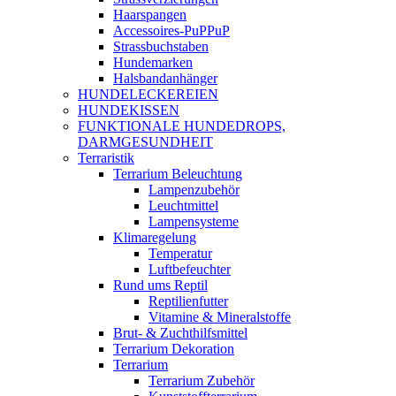
Haarspangen
Accessoires-PuPPuP
Strassbuchstaben
Hundemarken
Halsbandanhänger
HUNDELECKEREIEN
HUNDEKISSEN
FUNKTIONALE HUNDEDROPS,
DARMGESUNDHEIT
Terraristik
Terrarium Beleuchtung
Lampenzubehör
Leuchtmittel
Lampensysteme
Klimaregelung
Temperatur
Luftbefeuchter
Rund ums Reptil
Reptilienfutter
Vitamine & Mineralstoffe
Brut- & Zuchthilfsmittel
Terrarium Dekoration
Terrarium
Terrarium Zubehör