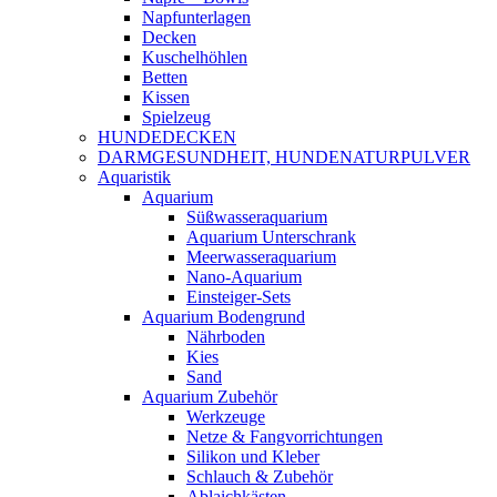
Napfunterlagen
Decken
Kuschelhöhlen
Betten
Kissen
Spielzeug
HUNDEDECKEN
DARMGESUNDHEIT, HUNDENATURPULVER
Aquaristik
Aquarium
Süßwasseraquarium
Aquarium Unterschrank
Meerwasseraquarium
Nano-Aquarium
Einsteiger-Sets
Aquarium Bodengrund
Nährboden
Kies
Sand
Aquarium Zubehör
Werkzeuge
Netze & Fangvorrichtungen
Silikon und Kleber
Schlauch & Zubehör
Ablaichkästen