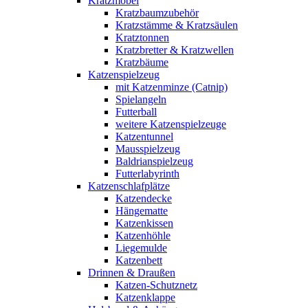
Kratzmöbel
Kratzbaumzubehör
Kratzstämme & Kratzsäulen
Kratztonnen
Kratzbretter & Kratzwellen
Kratzbäume
Katzenspielzeug
mit Katzenminze (Catnip)
Spielangeln
Futterball
weitere Katzenspielzeuge
Katzentunnel
Mausspielzeug
Baldrianspielzeug
Futterlabyrinth
Katzenschlafplätze
Katzendecke
Hängematte
Katzenkissen
Katzenhöhle
Liegemulde
Katzenbett
Drinnen & Draußen
Katzen-Schutznetz
Katzenklappe