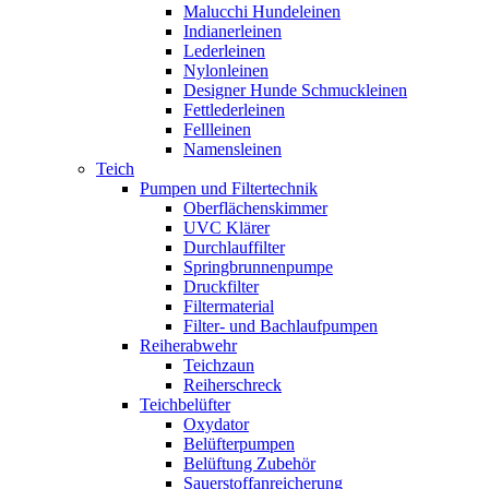
Malucchi Hundeleinen
Indianerleinen
Lederleinen
Nylonleinen
Designer Hunde Schmuckleinen
Fettlederleinen
Fellleinen
Namensleinen
Teich
Pumpen und Filtertechnik
Oberflächenskimmer
UVC Klärer
Durchlauffilter
Springbrunnenpumpe
Druckfilter
Filtermaterial
Filter- und Bachlaufpumpen
Reiherabwehr
Teichzaun
Reiherschreck
Teichbelüfter
Oxydator
Belüfterpumpen
Belüftung Zubehör
Sauerstoffanreicherung