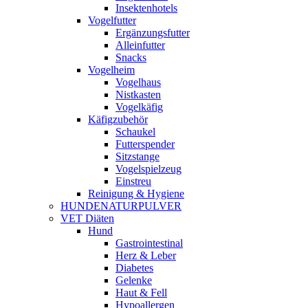
Insektenhotels
Vogelfutter
Ergänzungsfutter
Alleinfutter
Snacks
Vogelheim
Vogelhaus
Nistkasten
Vogelkäfig
Käfigzubehör
Schaukel
Futterspender
Sitzstange
Vogelspielzeug
Einstreu
Reinigung & Hygiene
HUNDENATURPULVER
VET Diäten
Hund
Gastrointestinal
Herz & Leber
Diabetes
Gelenke
Haut & Fell
Hypoallergen