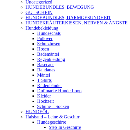
Uncategorized
HUNDEBUNDLES, BEWEGUNG
GUTSCHEIN
HUNDEBUNDLES, DARMGESUNDHEIT
HUNDEKRÄUTERKISSEN, NERVEN & ÄNGSTE
Hundebekleidung
Hundeschals
Pullover
Schutzhosen
Hosen
Bademäntel
Regenkleidung
Basecaps
Bandanas
Mäntel
T-Shirts
Rüdenbänder
Duftmarke Hunde Loop
Kleider
Hochzeit
Schuhe – Socken
HUNDEÖL
Halsband – Leine & Geschirr
Hundegeschirre
Step-In Geschirre