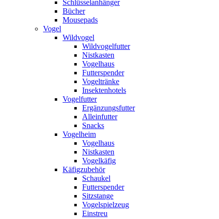
Schlüsselanhänger
Bücher
Mousepads
Vogel
Wildvogel
Wildvogelfutter
Nistkasten
Vogelhaus
Futterspender
Vogeltränke
Insektenhotels
Vogelfutter
Ergänzungsfutter
Alleinfutter
Snacks
Vogelheim
Vogelhaus
Nistkasten
Vogelkäfig
Käfigzubehör
Schaukel
Futterspender
Sitzstange
Vogelspielzeug
Einstreu