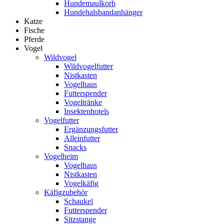
Hundemaulkorb
Hundehalsbandanhänger
Katze
Fische
Pferde
Vogel
Wildvogel
Wildvogelfutter
Nistkasten
Vogelhaus
Futterspender
Vogeltränke
Insektenhotels
Vogelfutter
Ergänzungsfutter
Alleinfutter
Snacks
Vogelheim
Vogelhaus
Nistkasten
Vogelkäfig
Käfigzubehör
Schaukel
Futterspender
Sitzstange