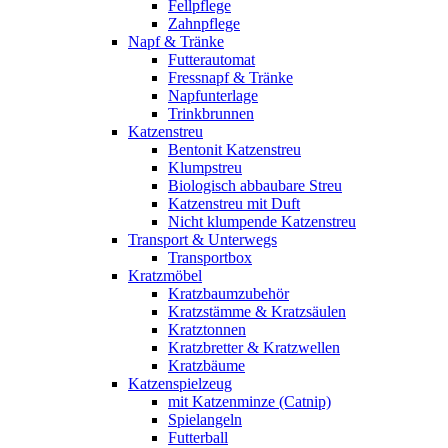
Fellpflege
Zahnpflege
Napf & Tränke
Futterautomat
Fressnapf & Tränke
Napfunterlage
Trinkbrunnen
Katzenstreu
Bentonit Katzenstreu
Klumpstreu
Biologisch abbaubare Streu
Katzenstreu mit Duft
Nicht klumpende Katzenstreu
Transport & Unterwegs
Transportbox
Kratzmöbel
Kratzbaumzubehör
Kratzstämme & Kratzsäulen
Kratztonnen
Kratzbretter & Kratzwellen
Kratzbäume
Katzenspielzeug
mit Katzenminze (Catnip)
Spielangeln
Futterball