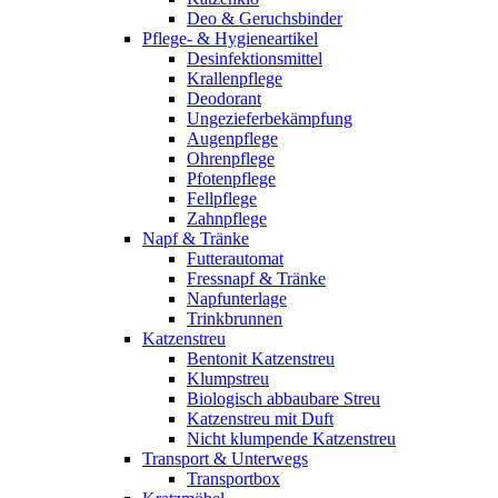
Deo & Geruchsbinder
Pflege- & Hygieneartikel
Desinfektionsmittel
Krallenpflege
Deodorant
Ungezieferbekämpfung
Augenpflege
Ohrenpflege
Pfotenpflege
Fellpflege
Zahnpflege
Napf & Tränke
Futterautomat
Fressnapf & Tränke
Napfunterlage
Trinkbrunnen
Katzenstreu
Bentonit Katzenstreu
Klumpstreu
Biologisch abbaubare Streu
Katzenstreu mit Duft
Nicht klumpende Katzenstreu
Transport & Unterwegs
Transportbox