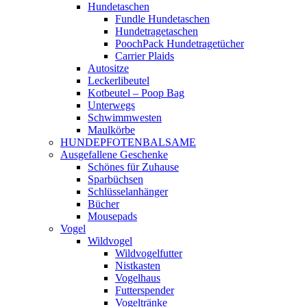
Hundetaschen
Fundle Hundetaschen
Hundetragetaschen
PoochPack Hundetragetücher
Carrier Plaids
Autositze
Leckerlibeutel
Kotbeutel – Poop Bag
Unterwegs
Schwimmwesten
Maulkörbe
HUNDEPFOTENBALSAME
Ausgefallene Geschenke
Schönes für Zuhause
Sparbüchsen
Schlüsselanhänger
Bücher
Mousepads
Vogel
Wildvogel
Wildvogelfutter
Nistkasten
Vogelhaus
Futterspender
Vogeltränke