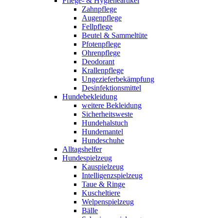
Pflege- & Hygieneartikel
Zahnpflege
Augenpflege
Fellpflege
Beutel & Sammeltüte
Pfotenpflege
Ohrenpflege
Deodorant
Krallenpflege
Ungezieferbekämpfung
Desinfektionsmittel
Hundebekleidung
weitere Bekleidung
Sicherheitsweste
Hundehalstuch
Hundemantel
Hundeschuhe
Alltagshelfer
Hundespielzeug
Kauspielzeug
Intelligenzspielzeug
Taue & Ringe
Kuscheltiere
Welpenspielzeug
Bälle