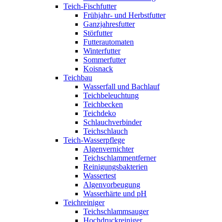
Teich-Fischfutter
Frühjahr- und Herbstfutter
Ganzjahresfutter
Störfutter
Futterautomaten
Winterfutter
Sommerfutter
Koisnack
Teichbau
Wasserfall und Bachlauf
Teichbeleuchtung
Teichbecken
Teichdeko
Schlauchverbinder
Teichschlauch
Teich-Wasserpflege
Algenvernichter
Teichschlammentferner
Reinigungsbakterien
Wassertest
Algenvorbeugung
Wasserhärte und pH
Teichreiniger
Teichschlammsauger
Hochdruckreiniger