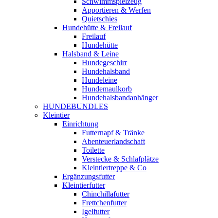
Schwimmspielzeug
Apportieren & Werfen
Quietschies
Hundehütte & Freilauf
Freilauf
Hundehütte
Halsband & Leine
Hundegeschirr
Hundehalsband
Hundeleine
Hundemaulkorb
Hundehalsbandanhänger
HUNDEBUNDLES
Kleintier
Einrichtung
Futternapf & Tränke
Abenteuerlandschaft
Toilette
Verstecke & Schlafplätze
Kleintiertreppe & Co
Ergänzungsfutter
Kleintierfutter
Chinchillafutter
Frettchenfutter
Igelfutter