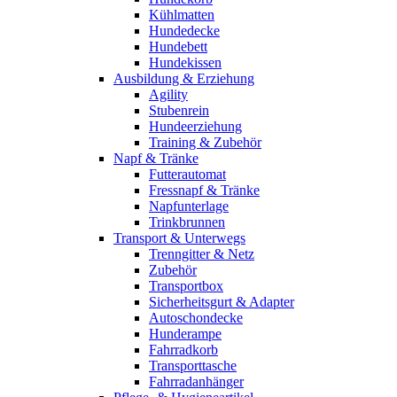
Kühlmatten
Hundedecke
Hundebett
Hundekissen
Ausbildung & Erziehung
Agility
Stubenrein
Hundeerziehung
Training & Zubehör
Napf & Tränke
Futterautomat
Fressnapf & Tränke
Napfunterlage
Trinkbrunnen
Transport & Unterwegs
Trenngitter & Netz
Zubehör
Transportbox
Sicherheitsgurt & Adapter
Autoschondecke
Hunderampe
Fahrradkorb
Transporttasche
Fahrradanhänger