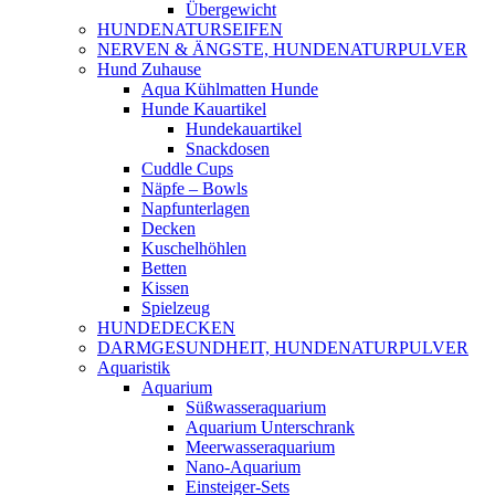
Übergewicht
HUNDENATURSEIFEN
NERVEN & ÄNGSTE, HUNDENATURPULVER
Hund Zuhause
Aqua Kühlmatten Hunde
Hunde Kauartikel
Hundekauartikel
Snackdosen
Cuddle Cups
Näpfe – Bowls
Napfunterlagen
Decken
Kuschelhöhlen
Betten
Kissen
Spielzeug
HUNDEDECKEN
DARMGESUNDHEIT, HUNDENATURPULVER
Aquaristik
Aquarium
Süßwasseraquarium
Aquarium Unterschrank
Meerwasseraquarium
Nano-Aquarium
Einsteiger-Sets