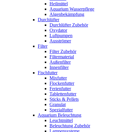
Heilmittel
Aquarium Wasserpflege
Algenbekämpfung
Durchlüfter
Durchlüfter Zubehör
Oxydator
Luftpumpen
Ausströmer
Filter
Filter Zubehör
Filtermaterial
Außenfilter
Innenfilter
Fischfutter
Mixfutter
Flockenfutter
Ferienfutter
Tablettenfutter
Sticks & Pellets
Granulat
Spezialfutter
Aquarium Beleuchtung
Leuchtmittel
Beleuchtung Zubehör
Lampensysteme