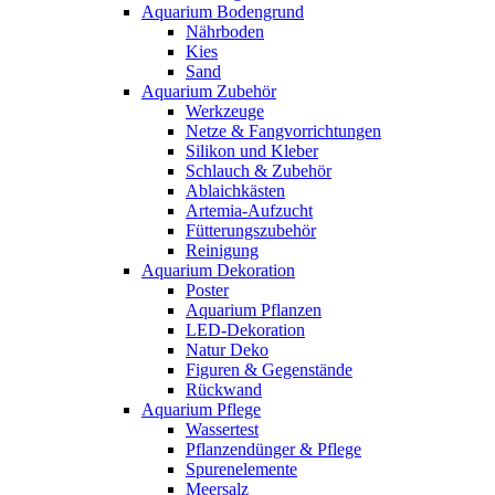
Aquarium Bodengrund
Nährboden
Kies
Sand
Aquarium Zubehör
Werkzeuge
Netze & Fangvorrichtungen
Silikon und Kleber
Schlauch & Zubehör
Ablaichkästen
Artemia-Aufzucht
Fütterungszubehör
Reinigung
Aquarium Dekoration
Poster
Aquarium Pflanzen
LED-Dekoration
Natur Deko
Figuren & Gegenstände
Rückwand
Aquarium Pflege
Wassertest
Pflanzendünger & Pflege
Spurenelemente
Meersalz