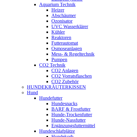
Aquarium Technik
Heizer
Abschäumer
Ozonisator
UVC Wasserklärer
Kühler
Reaktoren
Futterautomat
Osmoseanlagen
Mess- & Regeltechnik
Pumpen
CO2 Technik
CO2 Anlagen
CO2 Vorratsflaschen
CO2 Zubehör
HUNDEKRÄUTERKISSEN
Hund
Hundefutter
Hundesnacks
BARF & Frostfutter
Hunde-Trockenfutter
Hunde-Nassfutter
Ergänzungsfuttermittel
Hundeschlafplätze
Hundekorb