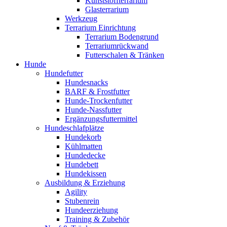
Kunststoffterrarium
Glasterrarium
Werkzeug
Terrarium Einrichtung
Terrarium Bodengrund
Terrariumrückwand
Futterschalen & Tränken
Hunde
Hundefutter
Hundesnacks
BARF & Frostfutter
Hunde-Trockenfutter
Hunde-Nassfutter
Ergänzungsfuttermittel
Hundeschlafplätze
Hundekorb
Kühlmatten
Hundedecke
Hundebett
Hundekissen
Ausbildung & Erziehung
Agility
Stubenrein
Hundeerziehung
Training & Zubehör