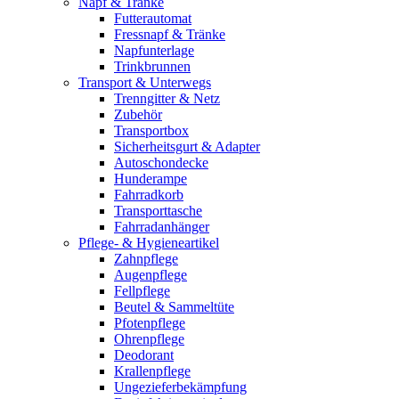
Napf & Tränke
Futterautomat
Fressnapf & Tränke
Napfunterlage
Trinkbrunnen
Transport & Unterwegs
Trenngitter & Netz
Zubehör
Transportbox
Sicherheitsgurt & Adapter
Autoschondecke
Hunderampe
Fahrradkorb
Transporttasche
Fahrradanhänger
Pflege- & Hygieneartikel
Zahnpflege
Augenpflege
Fellpflege
Beutel & Sammeltüte
Pfotenpflege
Ohrenpflege
Deodorant
Krallenpflege
Ungezieferbekämpfung