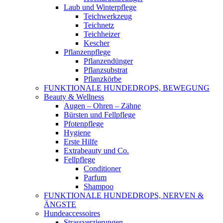
Laub und Winterpflege
Teichwerkzeug
Teichnetz
Teichheizer
Kescher
Pflanzenpflege
Pflanzendünger
Pflanzsubstrat
Pflanzkörbe
FUNKTIONALE HUNDEDROPS, BEWEGUNG
Beauty & Wellness
Augen – Ohren – Zähne
Bürsten und Fellpflege
Pfotenpflege
Hygiene
Erste Hilfe
Extrabeauty und Co.
Fellpflege
Conditioner
Parfum
Shampoo
FUNKTIONALE HUNDEDROPS, NERVEN &
ÄNGSTE
Hundeaccessoires
Strassverzierungen