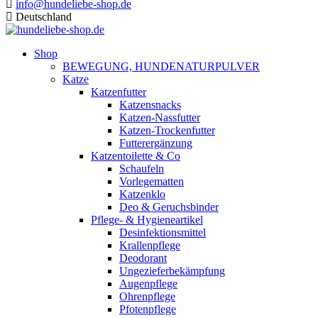
info@hundeliebe-shop.de
Deutschland
Shop
BEWEGUNG, HUNDENATURPULVER
Katze
Katzenfutter
Katzensnacks
Katzen-Nassfutter
Katzen-Trockenfutter
Futterergänzung
Katzentoilette & Co
Schaufeln
Vorlegematten
Katzenklo
Deo & Geruchsbinder
Pflege- & Hygieneartikel
Desinfektionsmittel
Krallenpflege
Deodorant
Ungezieferbekämpfung
Augenpflege
Ohrenpflege
Pfotenpflege