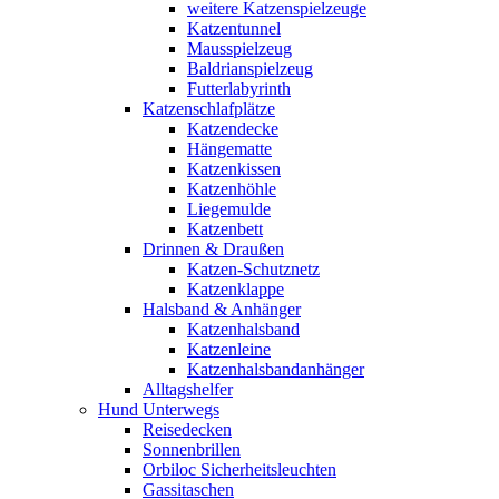
weitere Katzenspielzeuge
Katzentunnel
Mausspielzeug
Baldrianspielzeug
Futterlabyrinth
Katzenschlafplätze
Katzendecke
Hängematte
Katzenkissen
Katzenhöhle
Liegemulde
Katzenbett
Drinnen & Draußen
Katzen-Schutznetz
Katzenklappe
Halsband & Anhänger
Katzenhalsband
Katzenleine
Katzenhalsbandanhänger
Alltagshelfer
Hund Unterwegs
Reisedecken
Sonnenbrillen
Orbiloc Sicherheitsleuchten
Gassitaschen