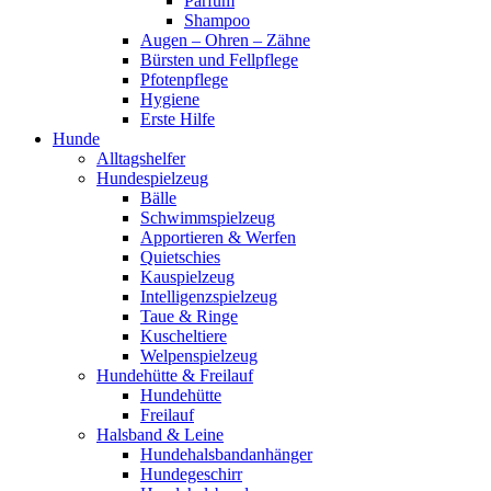
Parfum
Shampoo
Augen – Ohren – Zähne
Bürsten und Fellpflege
Pfotenpflege
Hygiene
Erste Hilfe
Hunde
Alltagshelfer
Hundespielzeug
Bälle
Schwimmspielzeug
Apportieren & Werfen
Quietschies
Kauspielzeug
Intelligenzspielzeug
Taue & Ringe
Kuscheltiere
Welpenspielzeug
Hundehütte & Freilauf
Hundehütte
Freilauf
Halsband & Leine
Hundehalsbandanhänger
Hundegeschirr