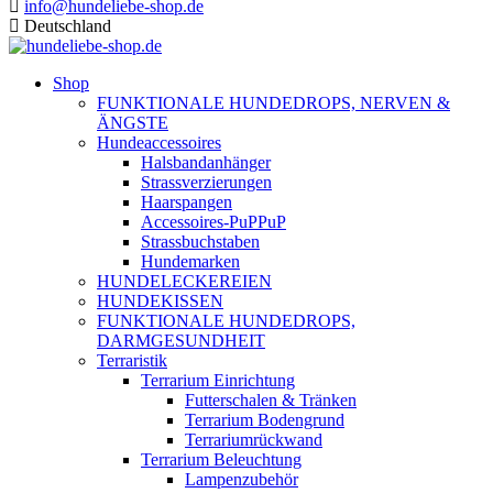
info@hundeliebe-shop.de
Deutschland
Shop
FUNKTIONALE HUNDEDROPS, NERVEN &
ÄNGSTE
Hundeaccessoires
Halsbandanhänger
Strassverzierungen
Haarspangen
Accessoires-PuPPuP
Strassbuchstaben
Hundemarken
HUNDELECKEREIEN
HUNDEKISSEN
FUNKTIONALE HUNDEDROPS,
DARMGESUNDHEIT
Terraristik
Terrarium Einrichtung
Futterschalen & Tränken
Terrarium Bodengrund
Terrariumrückwand
Terrarium Beleuchtung
Lampenzubehör