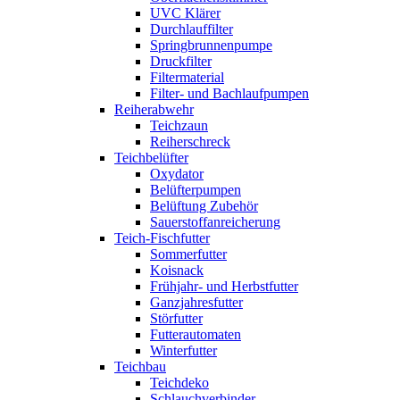
UVC Klärer
Durchlauffilter
Springbrunnenpumpe
Druckfilter
Filtermaterial
Filter- und Bachlaufpumpen
Reiherabwehr
Teichzaun
Reiherschreck
Teichbelüfter
Oxydator
Belüfterpumpen
Belüftung Zubehör
Sauerstoffanreicherung
Teich-Fischfutter
Sommerfutter
Koisnack
Frühjahr- und Herbstfutter
Ganzjahresfutter
Störfutter
Futterautomaten
Winterfutter
Teichbau
Teichdeko
Schlauchverbinder