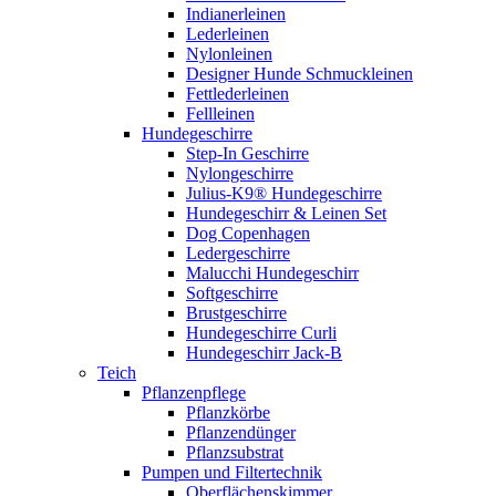
Indianerleinen
Lederleinen
Nylonleinen
Designer Hunde Schmuckleinen
Fettlederleinen
Fellleinen
Hundegeschirre
Step-In Geschirre
Nylongeschirre
Julius-K9® Hundegeschirre
Hundegeschirr & Leinen Set
Dog Copenhagen
Ledergeschirre
Malucchi Hundegeschirr
Softgeschirre
Brustgeschirre
Hundegeschirre Curli
Hundegeschirr Jack-B
Teich
Pflanzenpflege
Pflanzkörbe
Pflanzendünger
Pflanzsubstrat
Pumpen und Filtertechnik
Oberflächenskimmer