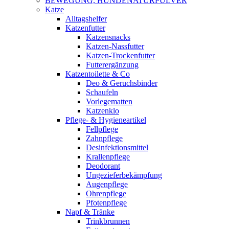
BEWEGUNG, HUNDENATURPULVER
Katze
Alltagshelfer
Katzenfutter
Katzensnacks
Katzen-Nassfutter
Katzen-Trockenfutter
Futterergänzung
Katzentoilette & Co
Deo & Geruchsbinder
Schaufeln
Vorlegematten
Katzenklo
Pflege- & Hygieneartikel
Fellpflege
Zahnpflege
Desinfektionsmittel
Krallenpflege
Deodorant
Ungezieferbekämpfung
Augenpflege
Ohrenpflege
Pfotenpflege
Napf & Tränke
Trinkbrunnen