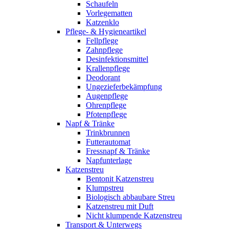
Schaufeln
Vorlegematten
Katzenklo
Pflege- & Hygieneartikel
Fellpflege
Zahnpflege
Desinfektionsmittel
Krallenpflege
Deodorant
Ungezieferbekämpfung
Augenpflege
Ohrenpflege
Pfotenpflege
Napf & Tränke
Trinkbrunnen
Futterautomat
Fressnapf & Tränke
Napfunterlage
Katzenstreu
Bentonit Katzenstreu
Klumpstreu
Biologisch abbaubare Streu
Katzenstreu mit Duft
Nicht klumpende Katzenstreu
Transport & Unterwegs