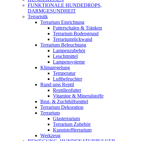
FUNKTIONALE HUNDEDROPS,
DARMGESUNDHEIT
Terraristik
Terrarium Einrichtung
Futterschalen & Tränken
Terrarium Bodengrund
Terrariumrückwand
Terrarium Beleuchtung
Lampenzubehör
Leuchtmittel
Lampensysteme
Klimaregelung
Temperatur
Luftbefeuchter
Rund ums Reptil
Reptilienfutter
Vitamine & Mineralstoffe
Brut- & Zuchthilfsmittel
Terrarium Dekoration
Terrarium
Glasterrarium
Terrarium Zubehör
Kunststoffterrarium
Werkzeug