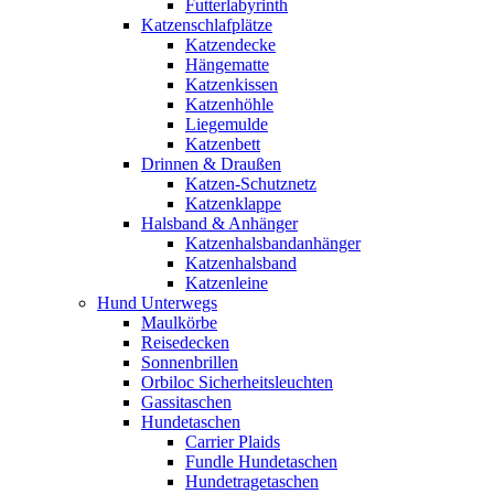
Futterlabyrinth
Katzenschlafplätze
Katzendecke
Hängematte
Katzenkissen
Katzenhöhle
Liegemulde
Katzenbett
Drinnen & Draußen
Katzen-Schutznetz
Katzenklappe
Halsband & Anhänger
Katzenhalsbandanhänger
Katzenhalsband
Katzenleine
Hund Unterwegs
Maulkörbe
Reisedecken
Sonnenbrillen
Orbiloc Sicherheitsleuchten
Gassitaschen
Hundetaschen
Carrier Plaids
Fundle Hundetaschen
Hundetragetaschen