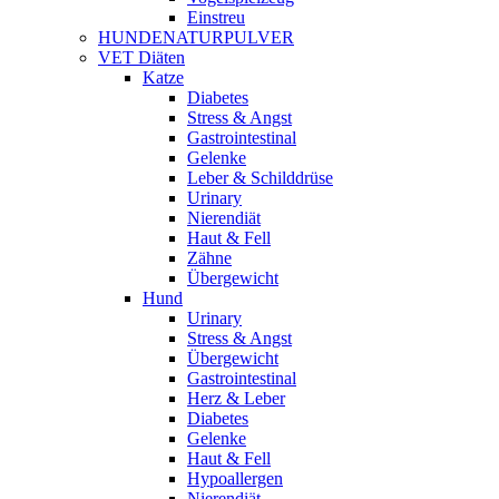
Einstreu
HUNDENATURPULVER
VET Diäten
Katze
Diabetes
Stress & Angst
Gastrointestinal
Gelenke
Leber & Schilddrüse
Urinary
Nierendiät
Haut & Fell
Zähne
Übergewicht
Hund
Urinary
Stress & Angst
Übergewicht
Gastrointestinal
Herz & Leber
Diabetes
Gelenke
Haut & Fell
Hypoallergen
Nierendiät