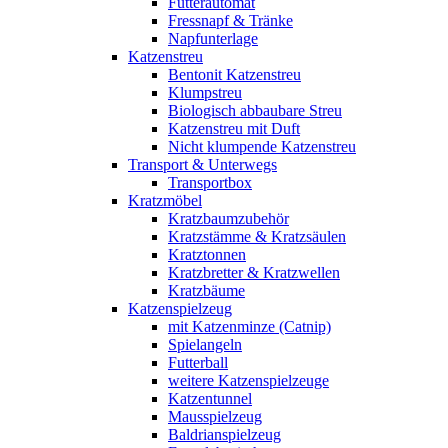
Futterautomat
Fressnapf & Tränke
Napfunterlage
Katzenstreu
Bentonit Katzenstreu
Klumpstreu
Biologisch abbaubare Streu
Katzenstreu mit Duft
Nicht klumpende Katzenstreu
Transport & Unterwegs
Transportbox
Kratzmöbel
Kratzbaumzubehör
Kratzstämme & Kratzsäulen
Kratztonnen
Kratzbretter & Kratzwellen
Kratzbäume
Katzenspielzeug
mit Katzenminze (Catnip)
Spielangeln
Futterball
weitere Katzenspielzeuge
Katzentunnel
Mausspielzeug
Baldrianspielzeug