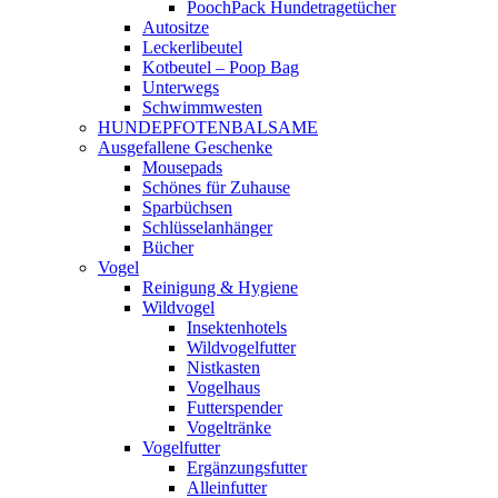
PoochPack Hundetragetücher
Autositze
Leckerlibeutel
Kotbeutel – Poop Bag
Unterwegs
Schwimmwesten
HUNDEPFOTENBALSAME
Ausgefallene Geschenke
Mousepads
Schönes für Zuhause
Sparbüchsen
Schlüsselanhänger
Bücher
Vogel
Reinigung & Hygiene
Wildvogel
Insektenhotels
Wildvogelfutter
Nistkasten
Vogelhaus
Futterspender
Vogeltränke
Vogelfutter
Ergänzungsfutter
Alleinfutter