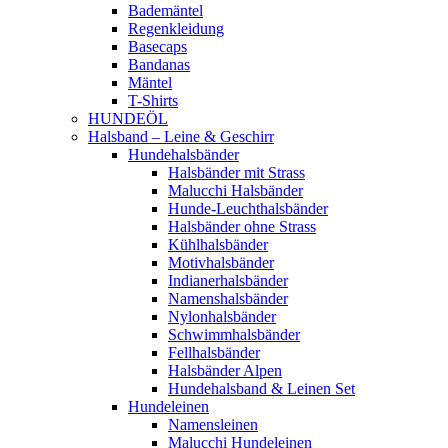
Bademäntel
Regenkleidung
Basecaps
Bandanas
Mäntel
T-Shirts
HUNDEÖL
Halsband – Leine & Geschirr
Hundehalsbänder
Halsbänder mit Strass
Malucchi Halsbänder
Hunde-Leuchthalsbänder
Halsbänder ohne Strass
Kühlhalsbänder
Motivhalsbänder
Indianerhalsbänder
Namenshalsbänder
Nylonhalsbänder
Schwimmhalsbänder
Fellhalsbänder
Halsbänder Alpen
Hundehalsband & Leinen Set
Hundeleinen
Namensleinen
Malucchi Hundeleinen