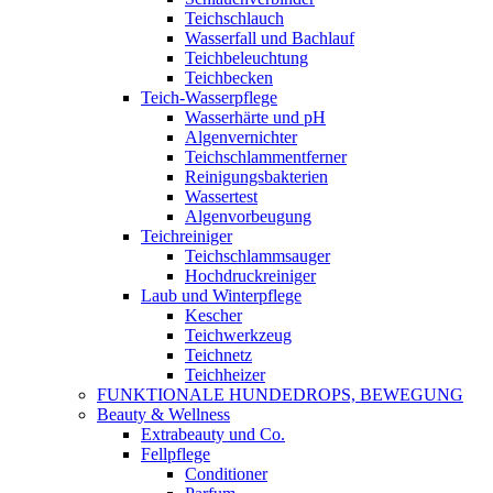
Teichschlauch
Wasserfall und Bachlauf
Teichbeleuchtung
Teichbecken
Teich-Wasserpflege
Wasserhärte und pH
Algenvernichter
Teichschlammentferner
Reinigungsbakterien
Wassertest
Algenvorbeugung
Teichreiniger
Teichschlammsauger
Hochdruckreiniger
Laub und Winterpflege
Kescher
Teichwerkzeug
Teichnetz
Teichheizer
FUNKTIONALE HUNDEDROPS, BEWEGUNG
Beauty & Wellness
Extrabeauty und Co.
Fellpflege
Conditioner