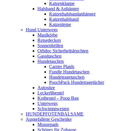
Katzenklappe
Halsband & Anhänger
Katzenhalsbandanhänger
Katzenhalsband
Katzenleine
Hund Unterwegs
Maulkörbe
Reisedecken
Sonnenbrillen
Orbiloc Sicherheitsleuchten
Gassitaschen
Hundetaschen
Carrier Plaids
Fundle Hundetaschen
Hundetragetaschen
PoochPack Hundetragetücher
Autositze
Leckerlibeutel
Kotbeutel – Poop Bag
Unterwegs
Schwimmwesten
HUNDEPFOTENBALSAME
Ausgefallene Geschenke
Mousepads
Schönes für Zuhause