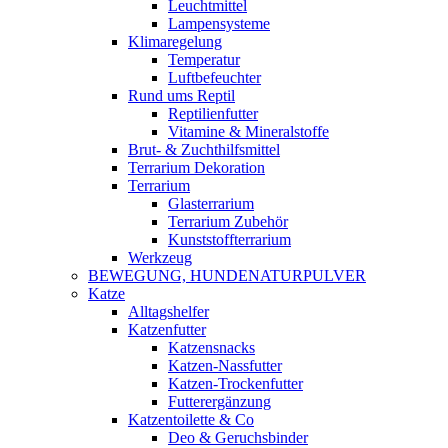
Leuchtmittel
Lampensysteme
Klimaregelung
Temperatur
Luftbefeuchter
Rund ums Reptil
Reptilienfutter
Vitamine & Mineralstoffe
Brut- & Zuchthilfsmittel
Terrarium Dekoration
Terrarium
Glasterrarium
Terrarium Zubehör
Kunststoffterrarium
Werkzeug
BEWEGUNG, HUNDENATURPULVER
Katze
Alltagshelfer
Katzenfutter
Katzensnacks
Katzen-Nassfutter
Katzen-Trockenfutter
Futterergänzung
Katzentoilette & Co
Deo & Geruchsbinder