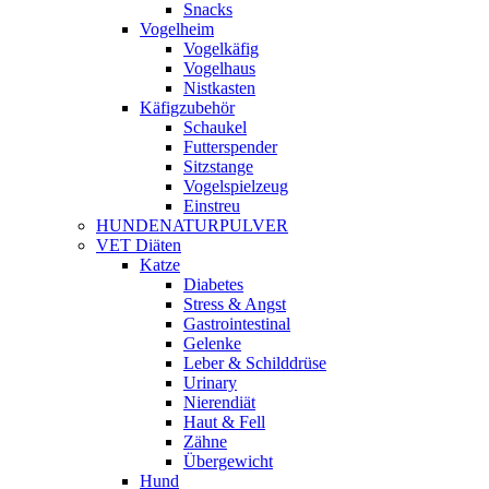
Snacks
Vogelheim
Vogelkäfig
Vogelhaus
Nistkasten
Käfigzubehör
Schaukel
Futterspender
Sitzstange
Vogelspielzeug
Einstreu
HUNDENATURPULVER
VET Diäten
Katze
Diabetes
Stress & Angst
Gastrointestinal
Gelenke
Leber & Schilddrüse
Urinary
Nierendiät
Haut & Fell
Zähne
Übergewicht
Hund