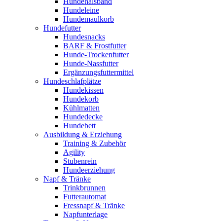
Hundehalsband
Hundeleine
Hundemaulkorb
Hundefutter
Hundesnacks
BARF & Frostfutter
Hunde-Trockenfutter
Hunde-Nassfutter
Ergänzungsfuttermittel
Hundeschlafplätze
Hundekissen
Hundekorb
Kühlmatten
Hundedecke
Hundebett
Ausbildung & Erziehung
Training & Zubehör
Agility
Stubenrein
Hundeerziehung
Napf & Tränke
Trinkbrunnen
Futterautomat
Fressnapf & Tränke
Napfunterlage