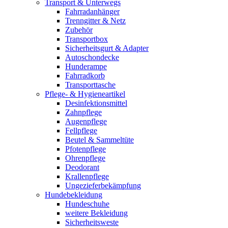
Transport & Unterwegs
Fahrradanhänger
Trenngitter & Netz
Zubehör
Transportbox
Sicherheitsgurt & Adapter
Autoschondecke
Hunderampe
Fahrradkorb
Transporttasche
Pflege- & Hygieneartikel
Desinfektionsmittel
Zahnpflege
Augenpflege
Fellpflege
Beutel & Sammeltüte
Pfotenpflege
Ohrenpflege
Deodorant
Krallenpflege
Ungezieferbekämpfung
Hundebekleidung
Hundeschuhe
weitere Bekleidung
Sicherheitsweste