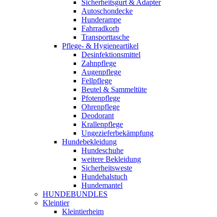
Sicherheitsgurt & Adapter
Autoschondecke
Hunderampe
Fahrradkorb
Transporttasche
Pflege- & Hygieneartikel
Desinfektionsmittel
Zahnpflege
Augenpflege
Fellpflege
Beutel & Sammeltüte
Pfotenpflege
Ohrenpflege
Deodorant
Krallenpflege
Ungezieferbekämpfung
Hundebekleidung
Hundeschuhe
weitere Bekleidung
Sicherheitsweste
Hundehalstuch
Hundemantel
HUNDEBUNDLES
Kleintier
Kleintierheim