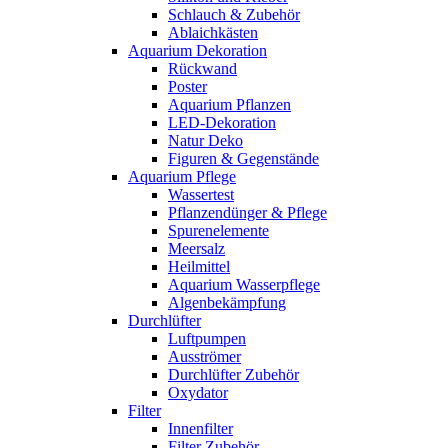
Schlauch & Zubehör
Ablaichkästen
Aquarium Dekoration
Rückwand
Poster
Aquarium Pflanzen
LED-Dekoration
Natur Deko
Figuren & Gegenstände
Aquarium Pflege
Wassertest
Pflanzendünger & Pflege
Spurenelemente
Meersalz
Heilmittel
Aquarium Wasserpflege
Algenbekämpfung
Durchlüfter
Luftpumpen
Ausströmer
Durchlüfter Zubehör
Oxydator
Filter
Innenfilter
Filter Zubehör