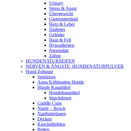
Urinary
Stress & Angst
Übergewicht
Gastrointestinal
Herz & Leber
Diabetes
Gelenke
Haut & Fell
Hypoallergen
Nierendiät
Zähne
HUNDENATURSEIFEN
NERVEN & ÄNGSTE, HUNDENATURPULVER
Hund Zuhause
Spielzeug
Aqua Kühlmatten Hunde
Hunde Kauartikel
Hundekauartikel
Snackdosen
Cuddle Cups
Näpfe – Bowls
Napfunterlagen
Decken
Kuschelhöhlen
Betten