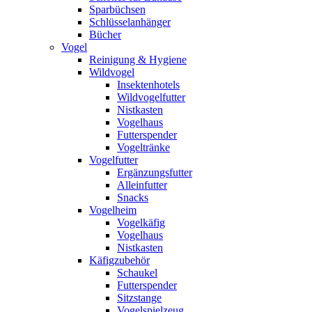
Sparbüchsen
Schlüsselanhänger
Bücher
Vogel
Reinigung & Hygiene
Wildvogel
Insektenhotels
Wildvogelfutter
Nistkasten
Vogelhaus
Futterspender
Vogeltränke
Vogelfutter
Ergänzungsfutter
Alleinfutter
Snacks
Vogelheim
Vogelkäfig
Vogelhaus
Nistkasten
Käfigzubehör
Schaukel
Futterspender
Sitzstange
Vogelspielzeug