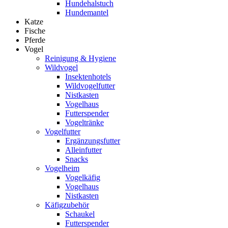
Hundehalstuch
Hundemantel
Katze
Fische
Pferde
Vogel
Reinigung & Hygiene
Wildvogel
Insektenhotels
Wildvogelfutter
Nistkasten
Vogelhaus
Futterspender
Vogeltränke
Vogelfutter
Ergänzungsfutter
Alleinfutter
Snacks
Vogelheim
Vogelkäfig
Vogelhaus
Nistkasten
Käfigzubehör
Schaukel
Futterspender