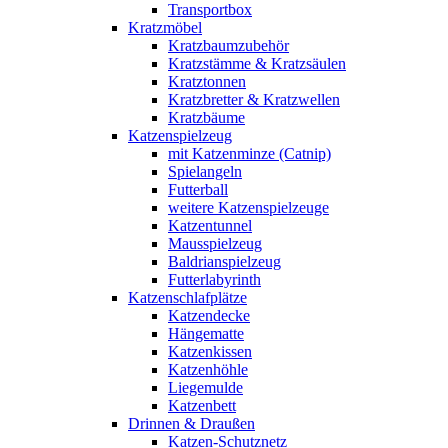
Transportbox
Kratzmöbel
Kratzbaumzubehör
Kratzstämme & Kratzsäulen
Kratztonnen
Kratzbretter & Kratzwellen
Kratzbäume
Katzenspielzeug
mit Katzenminze (Catnip)
Spielangeln
Futterball
weitere Katzenspielzeuge
Katzentunnel
Mausspielzeug
Baldrianspielzeug
Futterlabyrinth
Katzenschlafplätze
Katzendecke
Hängematte
Katzenkissen
Katzenhöhle
Liegemulde
Katzenbett
Drinnen & Draußen
Katzen-Schutznetz