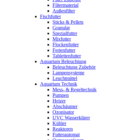
Filtermaterial
Außenfilter
Fischfutter
Sticks & Pellets
Granulat
Spezialfutter
Mixfutter
Flockenfutter
Ferienfutter
Tablettenfutter
Aquarium Beleuchtung
Beleuchtung Zubehör
Lampensysteme
Leuchtmittel
Aquarium Technik
Mess- & Regeltechnik
Pumpen
Heizer
Abschäumer
Ozonisator
UVC Wasserklärer
Kühler
Reaktoren
Futterautomat