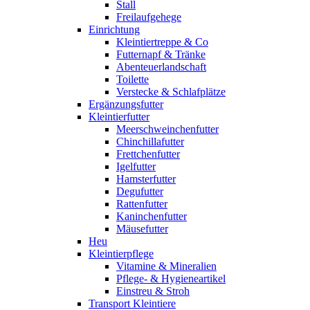
Stall
Freilaufgehege
Einrichtung
Kleintiertreppe & Co
Futternapf & Tränke
Abenteuerlandschaft
Toilette
Verstecke & Schlafplätze
Ergänzungsfutter
Kleintierfutter
Meerschweinchenfutter
Chinchillafutter
Frettchenfutter
Igelfutter
Hamsterfutter
Degufutter
Rattenfutter
Kaninchenfutter
Mäusefutter
Heu
Kleintierpflege
Vitamine & Mineralien
Pflege- & Hygieneartikel
Einstreu & Stroh
Transport Kleintiere