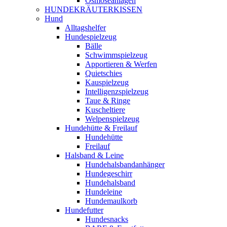
Osmoseanlagen
HUNDEKRÄUTERKISSEN
Hund
Alltagshelfer
Hundespielzeug
Bälle
Schwimmspielzeug
Apportieren & Werfen
Quietschies
Kauspielzeug
Intelligenzspielzeug
Taue & Ringe
Kuscheltiere
Welpenspielzeug
Hundehütte & Freilauf
Hundehütte
Freilauf
Halsband & Leine
Hundehalsbandanhänger
Hundegeschirr
Hundehalsband
Hundeleine
Hundemaulkorb
Hundefutter
Hundesnacks