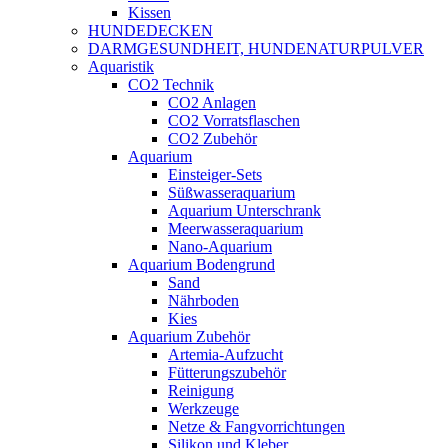
Kissen
HUNDEDECKEN
DARMGESUNDHEIT, HUNDENATURPULVER
Aquaristik
CO2 Technik
CO2 Anlagen
CO2 Vorratsflaschen
CO2 Zubehör
Aquarium
Einsteiger-Sets
Süßwasseraquarium
Aquarium Unterschrank
Meerwasseraquarium
Nano-Aquarium
Aquarium Bodengrund
Sand
Nährboden
Kies
Aquarium Zubehör
Artemia-Aufzucht
Fütterungszubehör
Reinigung
Werkzeuge
Netze & Fangvorrichtungen
Silikon und Kleber