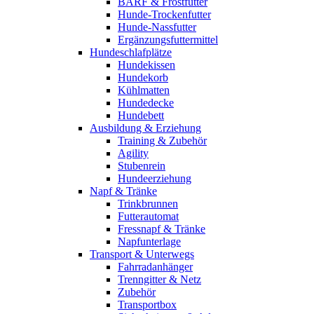
BARF & Frostfutter
Hunde-Trockenfutter
Hunde-Nassfutter
Ergänzungsfuttermittel
Hundeschlafplätze
Hundekissen
Hundekorb
Kühlmatten
Hundedecke
Hundebett
Ausbildung & Erziehung
Training & Zubehör
Agility
Stubenrein
Hundeerziehung
Napf & Tränke
Trinkbrunnen
Futterautomat
Fressnapf & Tränke
Napfunterlage
Transport & Unterwegs
Fahrradanhänger
Trenngitter & Netz
Zubehör
Transportbox