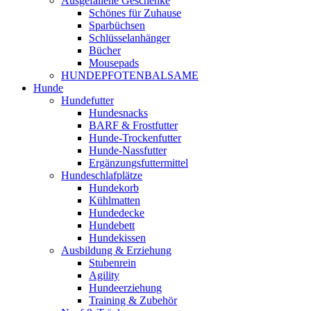
Ausgefallene Geschenke
Schönes für Zuhause
Sparbüchsen
Schlüsselanhänger
Bücher
Mousepads
HUNDEPFOTENBALSAME
Hunde
Hundefutter
Hundesnacks
BARF & Frostfutter
Hunde-Trockenfutter
Hunde-Nassfutter
Ergänzungsfuttermittel
Hundeschlafplätze
Hundekorb
Kühlmatten
Hundedecke
Hundebett
Hundekissen
Ausbildung & Erziehung
Stubenrein
Agility
Hundeerziehung
Training & Zubehör