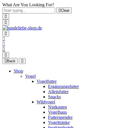
What Are You Looking For?
Clear
Back
Shop
Vogel
Vogelfutter
Ergänzungsfutter
Alleinfutter
Snacks
Wildvogel
Nistkasten
Vogelhaus
Futterspender
Vogeltränke
Insektenhotels