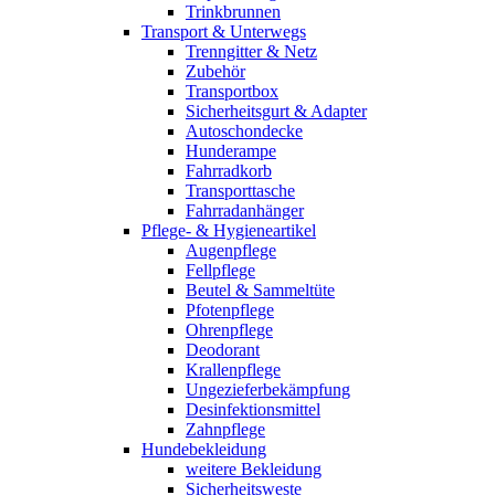
Trinkbrunnen
Transport & Unterwegs
Trenngitter & Netz
Zubehör
Transportbox
Sicherheitsgurt & Adapter
Autoschondecke
Hunderampe
Fahrradkorb
Transporttasche
Fahrradanhänger
Pflege- & Hygieneartikel
Augenpflege
Fellpflege
Beutel & Sammeltüte
Pfotenpflege
Ohrenpflege
Deodorant
Krallenpflege
Ungezieferbekämpfung
Desinfektionsmittel
Zahnpflege
Hundebekleidung
weitere Bekleidung
Sicherheitsweste