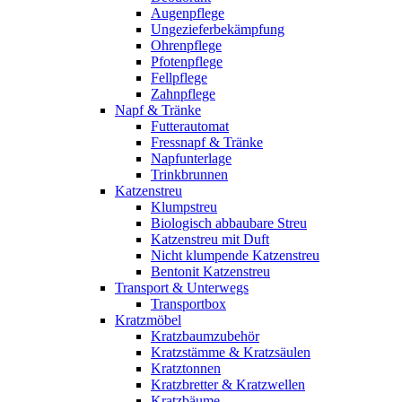
Augenpflege
Ungezieferbekämpfung
Ohrenpflege
Pfotenpflege
Fellpflege
Zahnpflege
Napf & Tränke
Futterautomat
Fressnapf & Tränke
Napfunterlage
Trinkbrunnen
Katzenstreu
Klumpstreu
Biologisch abbaubare Streu
Katzenstreu mit Duft
Nicht klumpende Katzenstreu
Bentonit Katzenstreu
Transport & Unterwegs
Transportbox
Kratzmöbel
Kratzbaumzubehör
Kratzstämme & Kratzsäulen
Kratztonnen
Kratzbretter & Kratzwellen
Kratzbäume