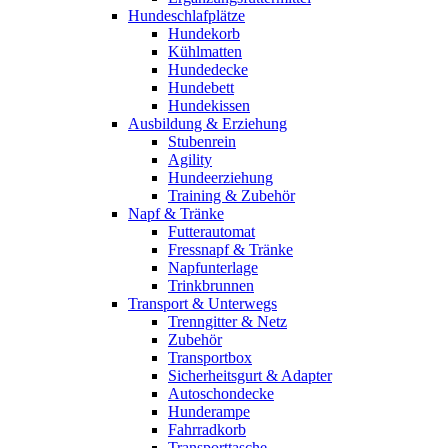
Hundeschlafplätze
Hundekorb
Kühlmatten
Hundedecke
Hundebett
Hundekissen
Ausbildung & Erziehung
Stubenrein
Agility
Hundeerziehung
Training & Zubehör
Napf & Tränke
Futterautomat
Fressnapf & Tränke
Napfunterlage
Trinkbrunnen
Transport & Unterwegs
Trenngitter & Netz
Zubehör
Transportbox
Sicherheitsgurt & Adapter
Autoschondecke
Hunderampe
Fahrradkorb
Transporttasche