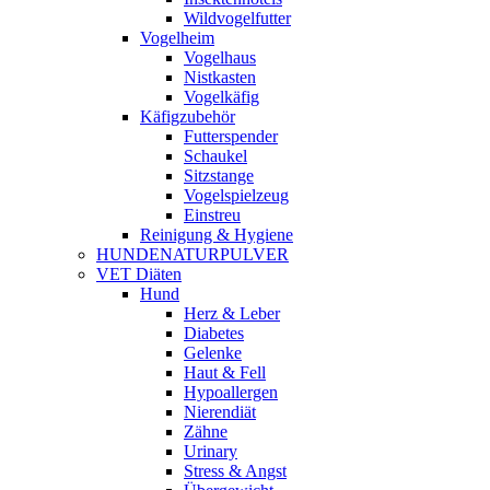
Wildvogelfutter
Vogelheim
Vogelhaus
Nistkasten
Vogelkäfig
Käfigzubehör
Futterspender
Schaukel
Sitzstange
Vogelspielzeug
Einstreu
Reinigung & Hygiene
HUNDENATURPULVER
VET Diäten
Hund
Herz & Leber
Diabetes
Gelenke
Haut & Fell
Hypoallergen
Nierendiät
Zähne
Urinary
Stress & Angst