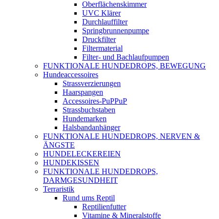
Oberflächenskimmer
UVC Klärer
Durchlauffilter
Springbrunnenpumpe
Druckfilter
Filtermaterial
Filter- und Bachlaufpumpen
FUNKTIONALE HUNDEDROPS, BEWEGUNG
Hundeaccessoires
Strassverzierungen
Haarspangen
Accessoires-PuPPuP
Strassbuchstaben
Hundemarken
Halsbandanhänger
FUNKTIONALE HUNDEDROPS, NERVEN &
ÄNGSTE
HUNDELECKEREIEN
HUNDEKISSEN
FUNKTIONALE HUNDEDROPS,
DARMGESUNDHEIT
Terraristik
Rund ums Reptil
Reptilienfutter
Vitamine & Mineralstoffe