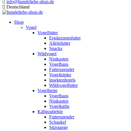
info@hundeliebe-shop.de
Deutschland
Shop
Vogel
Vogelfutter
Ergänzungsfutter
Alleinfutter
Snacks
Wildvogel
Nistkasten
Vogelhaus
Futterspender
Vogeltränke
Insektenhotels
Wildvogelfutter
Vogelheim
Vogelhaus
Nistkasten
Vogelkäfig
Käfigzubehör
Futterspender
Schaukel
Sitzstange