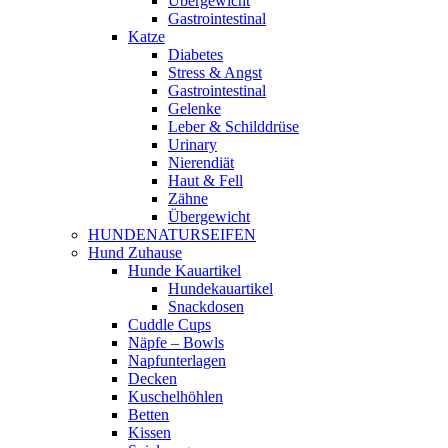
Übergewicht
Gastrointestinal
Katze
Diabetes
Stress & Angst
Gastrointestinal
Gelenke
Leber & Schilddrüse
Urinary
Nierendiät
Haut & Fell
Zähne
Übergewicht
HUNDENATURSEIFEN
Hund Zuhause
Hunde Kauartikel
Hundekauartikel
Snackdosen
Cuddle Cups
Näpfe – Bowls
Napfunterlagen
Decken
Kuschelhöhlen
Betten
Kissen