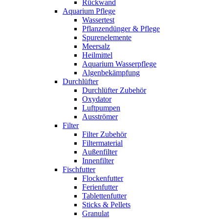
Rückwand
Aquarium Pflege
Wassertest
Pflanzendünger & Pflege
Spurenelemente
Meersalz
Heilmittel
Aquarium Wasserpflege
Algenbekämpfung
Durchlüfter
Durchlüfter Zubehör
Oxydator
Luftpumpen
Ausströmer
Filter
Filter Zubehör
Filtermaterial
Außenfilter
Innenfilter
Fischfutter
Flockenfutter
Ferienfutter
Tablettenfutter
Sticks & Pellets
Granulat