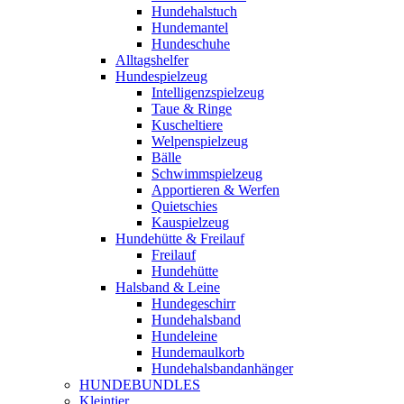
Hundehalstuch
Hundemantel
Hundeschuhe
Alltagshelfer
Hundespielzeug
Intelligenzspielzeug
Taue & Ringe
Kuscheltiere
Welpenspielzeug
Bälle
Schwimmspielzeug
Apportieren & Werfen
Quietschies
Kauspielzeug
Hundehütte & Freilauf
Freilauf
Hundehütte
Halsband & Leine
Hundegeschirr
Hundehalsband
Hundeleine
Hundemaulkorb
Hundehalsbandanhänger
HUNDEBUNDLES
Kleintier