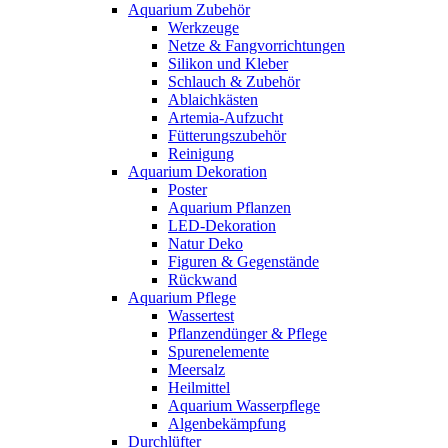
Aquarium Zubehör
Werkzeuge
Netze & Fangvorrichtungen
Silikon und Kleber
Schlauch & Zubehör
Ablaichkästen
Artemia-Aufzucht
Fütterungszubehör
Reinigung
Aquarium Dekoration
Poster
Aquarium Pflanzen
LED-Dekoration
Natur Deko
Figuren & Gegenstände
Rückwand
Aquarium Pflege
Wassertest
Pflanzendünger & Pflege
Spurenelemente
Meersalz
Heilmittel
Aquarium Wasserpflege
Algenbekämpfung
Durchlüfter