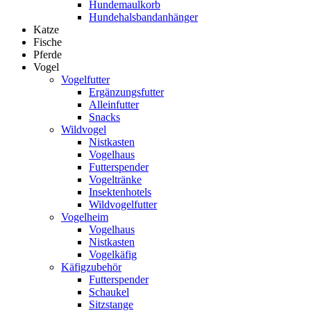
Hundemaulkorb
Hundehalsbandanhänger
Katze
Fische
Pferde
Vogel
Vogelfutter
Ergänzungsfutter
Alleinfutter
Snacks
Wildvogel
Nistkasten
Vogelhaus
Futterspender
Vogeltränke
Insektenhotels
Wildvogelfutter
Vogelheim
Vogelhaus
Nistkasten
Vogelkäfig
Käfigzubehör
Futterspender
Schaukel
Sitzstange