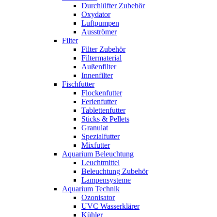
Durchlüfter Zubehör
Oxydator
Luftpumpen
Ausströmer
Filter
Filter Zubehör
Filtermaterial
Außenfilter
Innenfilter
Fischfutter
Flockenfutter
Ferienfutter
Tablettenfutter
Sticks & Pellets
Granulat
Spezialfutter
Mixfutter
Aquarium Beleuchtung
Leuchtmittel
Beleuchtung Zubehör
Lampensysteme
Aquarium Technik
Ozonisator
UVC Wasserklärer
Kühler