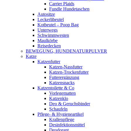
Carrier Plaids
Fundle Hundetaschen
Autositze
Leckerlibeutel
Kotbeutel – Poop Bag
Unterwegs
Schwimmwesten
Maulkörbe
Reisedecken
BEWEGUNG, HUNDENATURPULVER
Katze
Katzenfutter
Katzen-Nassfutter
Katzen-Trockenfutter
Futterergänzung
Katzensnacks
Katzentoilette & Co
Vorlegematten
Katzenklo
Deo & Geruchsbinder
Schaufeln
Pflege- & Hygieneartikel
Krallenpflege
Desinfektionsmittel
Deodorant