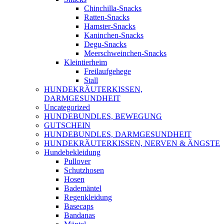
Chinchilla-Snacks
Ratten-Snacks
Hamster-Snacks
Kaninchen-Snacks
Degu-Snacks
Meerschweinchen-Snacks
Kleintierheim
Freilaufgehege
Stall
HUNDEKRÄUTERKISSEN,
DARMGESUNDHEIT
Uncategorized
HUNDEBUNDLES, BEWEGUNG
GUTSCHEIN
HUNDEBUNDLES, DARMGESUNDHEIT
HUNDEKRÄUTERKISSEN, NERVEN & ÄNGSTE
Hundebekleidung
Pullover
Schutzhosen
Hosen
Bademäntel
Regenkleidung
Basecaps
Bandanas