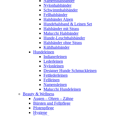
Namenshalsbänder
Nylonhalsbänder
Schwimmhalsbänder
Fellhalsbänder
Halsbänder Alpen
Hundehalsband & Leinen Set
Halsbänder mit Strass
Malucchi Halsbänder
Hunde-Leuchthalsbänder
Halsbänder ohne Strass
Kühlhalsbänder
Hundeleinen
Indianerleinen
Lederleinen
Nylonleinen
Designer Hunde Schmuckleinen
Fettlederleinen
Fellleinen
Namensleinen
Malucchi Hundeleinen
Beauty & Wellness
Augen – Ohren – Zähne
Bürsten und Fellpflege
Pfotenpflege
Hygiene