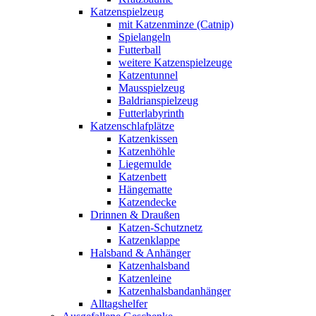
Katzenspielzeug
mit Katzenminze (Catnip)
Spielangeln
Futterball
weitere Katzenspielzeuge
Katzentunnel
Mausspielzeug
Baldrianspielzeug
Futterlabyrinth
Katzenschlafplätze
Katzenkissen
Katzenhöhle
Liegemulde
Katzenbett
Hängematte
Katzendecke
Drinnen & Draußen
Katzen-Schutznetz
Katzenklappe
Halsband & Anhänger
Katzenhalsband
Katzenleine
Katzenhalsbandanhänger
Alltagshelfer