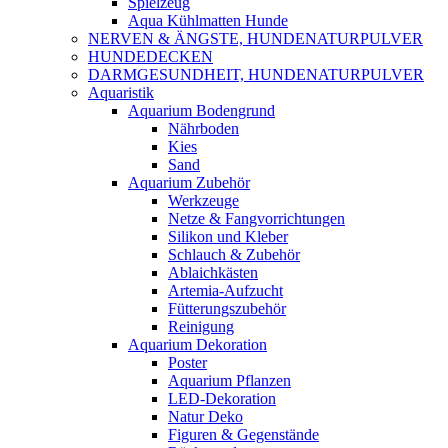
Spielzeug
Aqua Kühlmatten Hunde
NERVEN & ÄNGSTE, HUNDENATURPULVER
HUNDEDECKEN
DARMGESUNDHEIT, HUNDENATURPULVER
Aquaristik
Aquarium Bodengrund
Nährboden
Kies
Sand
Aquarium Zubehör
Werkzeuge
Netze & Fangvorrichtungen
Silikon und Kleber
Schlauch & Zubehör
Ablaichkästen
Artemia-Aufzucht
Fütterungszubehör
Reinigung
Aquarium Dekoration
Poster
Aquarium Pflanzen
LED-Dekoration
Natur Deko
Figuren & Gegenstände