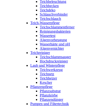
Teichbeleuchtung
Teichbecken
Teichdeko
Schlauchverbinder
Teichschlauch
Teich-Wasserpflege
Teichschlammentferner
Reinigungsbakterien
Wassertest
Algenvorbeugung
Wasserhärte und pH
Algenvernichter
Teichreiniger
Teichschlammsauger
Hochdruckreiniger
Laub und Winterpflege
Teichwerkzeug
Teichnetz
Teichheizer
Kescher
Pflanzenpflege
Pflanzsubstrat
Pflanzkörbe
Pflanzendünger
Pumpen und Filtertechnik