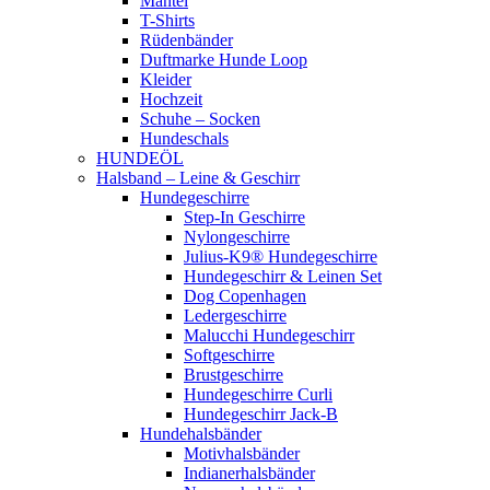
Mäntel
T-Shirts
Rüdenbänder
Duftmarke Hunde Loop
Kleider
Hochzeit
Schuhe – Socken
Hundeschals
HUNDEÖL
Halsband – Leine & Geschirr
Hundegeschirre
Step-In Geschirre
Nylongeschirre
Julius-K9® Hundegeschirre
Hundegeschirr & Leinen Set
Dog Copenhagen
Ledergeschirre
Malucchi Hundegeschirr
Softgeschirre
Brustgeschirre
Hundegeschirre Curli
Hundegeschirr Jack-B
Hundehalsbänder
Motivhalsbänder
Indianerhalsbänder