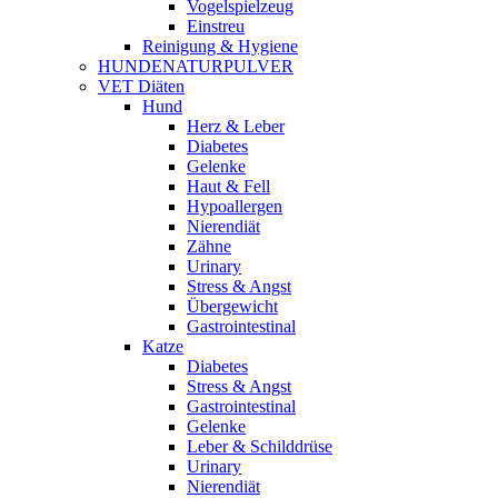
Vogelspielzeug
Einstreu
Reinigung & Hygiene
HUNDENATURPULVER
VET Diäten
Hund
Herz & Leber
Diabetes
Gelenke
Haut & Fell
Hypoallergen
Nierendiät
Zähne
Urinary
Stress & Angst
Übergewicht
Gastrointestinal
Katze
Diabetes
Stress & Angst
Gastrointestinal
Gelenke
Leber & Schilddrüse
Urinary
Nierendiät