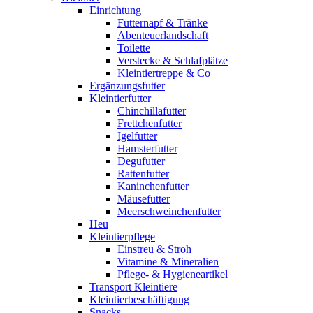
Einrichtung
Futternapf & Tränke
Abenteuerlandschaft
Toilette
Verstecke & Schlafplätze
Kleintiertreppe & Co
Ergänzungsfutter
Kleintierfutter
Chinchillafutter
Frettchenfutter
Igelfutter
Hamsterfutter
Degufutter
Rattenfutter
Kaninchenfutter
Mäusefutter
Meerschweinchenfutter
Heu
Kleintierpflege
Einstreu & Stroh
Vitamine & Mineralien
Pflege- & Hygieneartikel
Transport Kleintiere
Kleintierbeschäftigung
Snacks