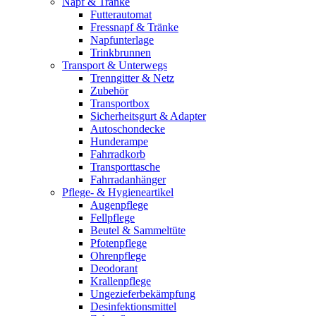
Napf & Tränke
Futterautomat
Fressnapf & Tränke
Napfunterlage
Trinkbrunnen
Transport & Unterwegs
Trenngitter & Netz
Zubehör
Transportbox
Sicherheitsgurt & Adapter
Autoschondecke
Hunderampe
Fahrradkorb
Transporttasche
Fahrradanhänger
Pflege- & Hygieneartikel
Augenpflege
Fellpflege
Beutel & Sammeltüte
Pfotenpflege
Ohrenpflege
Deodorant
Krallenpflege
Ungezieferbekämpfung
Desinfektionsmittel