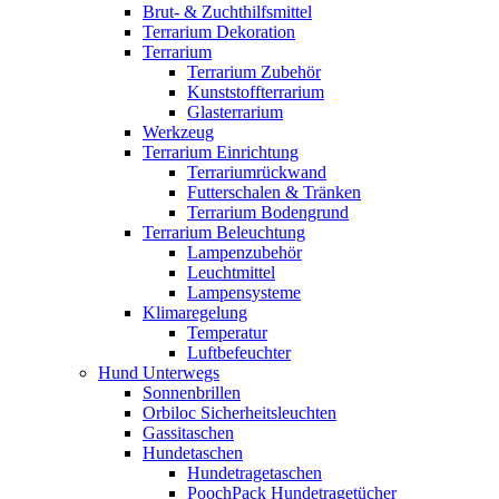
Brut- & Zuchthilfsmittel
Terrarium Dekoration
Terrarium
Terrarium Zubehör
Kunststoffterrarium
Glasterrarium
Werkzeug
Terrarium Einrichtung
Terrariumrückwand
Futterschalen & Tränken
Terrarium Bodengrund
Terrarium Beleuchtung
Lampenzubehör
Leuchtmittel
Lampensysteme
Klimaregelung
Temperatur
Luftbefeuchter
Hund Unterwegs
Sonnenbrillen
Orbiloc Sicherheitsleuchten
Gassitaschen
Hundetaschen
Hundetragetaschen
PoochPack Hundetragetücher