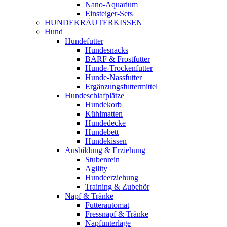
Nano-Aquarium
Einsteiger-Sets
HUNDEKRÄUTERKISSEN
Hund
Hundefutter
Hundesnacks
BARF & Frostfutter
Hunde-Trockenfutter
Hunde-Nassfutter
Ergänzungsfuttermittel
Hundeschlafplätze
Hundekorb
Kühlmatten
Hundedecke
Hundebett
Hundekissen
Ausbildung & Erziehung
Stubenrein
Agility
Hundeerziehung
Training & Zubehör
Napf & Tränke
Futterautomat
Fressnapf & Tränke
Napfunterlage