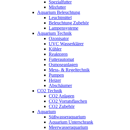
Spezialfutter
Mixfutter
Aquarium Beleuchtung
Leuchtmittel
Beleuchtung Zubehör
Lampensysteme
Aquarium Technik
Ozonisator
UVC Wasserklärer
Kühler
Reaktoren
Futterautomat
Osmoseanlagen
Mess- & Regeltechnik
Pumpen
Heizer
Abschäumer
CO2 Technik
CO2 Anlagen
CO2 Vorratsflaschen
CO2 Zubehör
Aquarium
Süßwasseraquarium
Aquarium Unterschrank
Meerwasseraquarium