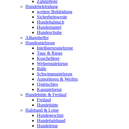
Zahnpflege
Hundebekleidung
weitere Bekleidung
Sicherheitsweste
Hundehalstuch
Hundemantel
Hundeschuhe
Alltagshelfer
Hundespielzeug
Intelligenzspielzeug
Taue & Ringe
Kuscheltiere
Welpenspielzeug
Bälle
Schwimmspielzeug
Apportieren & Werfen
Quietschies
Kauspielzeug
Hundehütte & Freilauf
Freilauf
Hundehütte
Halsband & Leine
Hundegeschirr
Hundehalsband
Hundeleine