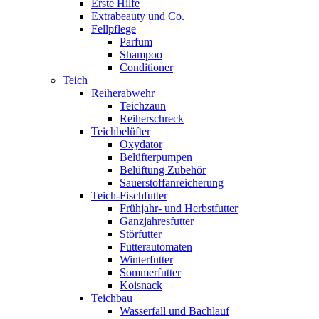
Erste Hilfe
Extrabeauty und Co.
Fellpflege
Parfum
Shampoo
Conditioner
Teich
Reiherabwehr
Teichzaun
Reiherschreck
Teichbelüfter
Oxydator
Belüfterpumpen
Belüftung Zubehör
Sauerstoffanreicherung
Teich-Fischfutter
Frühjahr- und Herbstfutter
Ganzjahresfutter
Störfutter
Futterautomaten
Winterfutter
Sommerfutter
Koisnack
Teichbau
Wasserfall und Bachlauf