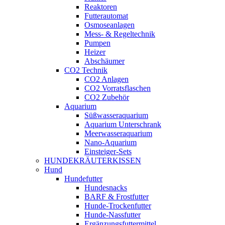
Reaktoren
Futterautomat
Osmoseanlagen
Mess- & Regeltechnik
Pumpen
Heizer
Abschäumer
CO2 Technik
CO2 Anlagen
CO2 Vorratsflaschen
CO2 Zubehör
Aquarium
Süßwasseraquarium
Aquarium Unterschrank
Meerwasseraquarium
Nano-Aquarium
Einsteiger-Sets
HUNDEKRÄUTERKISSEN
Hund
Hundefutter
Hundesnacks
BARF & Frostfutter
Hunde-Trockenfutter
Hunde-Nassfutter
Ergänzungsfuttermittel