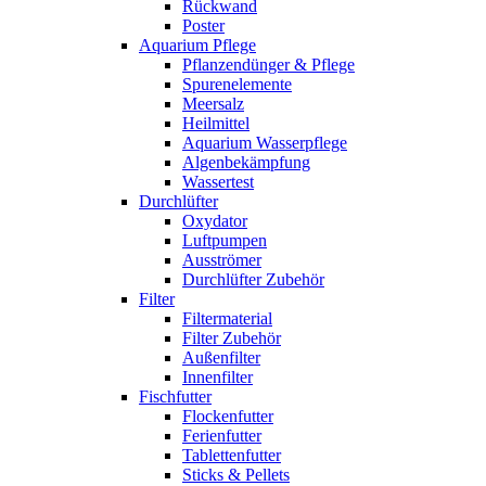
Rückwand
Poster
Aquarium Pflege
Pflanzendünger & Pflege
Spurenelemente
Meersalz
Heilmittel
Aquarium Wasserpflege
Algenbekämpfung
Wassertest
Durchlüfter
Oxydator
Luftpumpen
Ausströmer
Durchlüfter Zubehör
Filter
Filtermaterial
Filter Zubehör
Außenfilter
Innenfilter
Fischfutter
Flockenfutter
Ferienfutter
Tablettenfutter
Sticks & Pellets