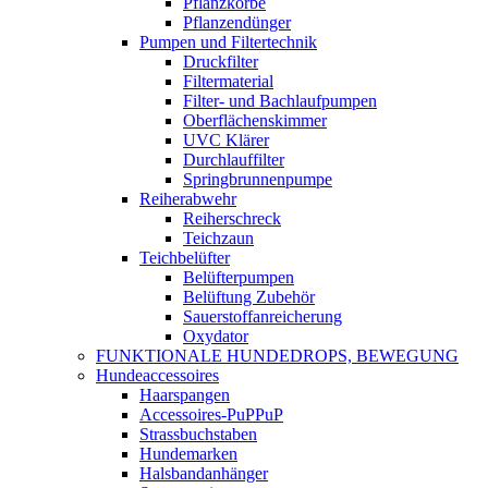
Pflanzkörbe
Pflanzendünger
Pumpen und Filtertechnik
Druckfilter
Filtermaterial
Filter- und Bachlaufpumpen
Oberflächenskimmer
UVC Klärer
Durchlauffilter
Springbrunnenpumpe
Reiherabwehr
Reiherschreck
Teichzaun
Teichbelüfter
Belüfterpumpen
Belüftung Zubehör
Sauerstoffanreicherung
Oxydator
FUNKTIONALE HUNDEDROPS, BEWEGUNG
Hundeaccessoires
Haarspangen
Accessoires-PuPPuP
Strassbuchstaben
Hundemarken
Halsbandanhänger