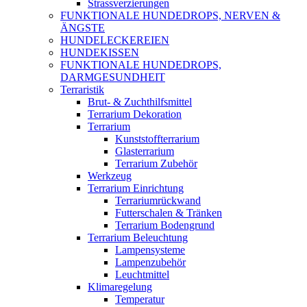
Strassverzierungen
FUNKTIONALE HUNDEDROPS, NERVEN &
ÄNGSTE
HUNDELECKEREIEN
HUNDEKISSEN
FUNKTIONALE HUNDEDROPS,
DARMGESUNDHEIT
Terraristik
Brut- & Zuchthilfsmittel
Terrarium Dekoration
Terrarium
Kunststoffterrarium
Glasterrarium
Terrarium Zubehör
Werkzeug
Terrarium Einrichtung
Terrariumrückwand
Futterschalen & Tränken
Terrarium Bodengrund
Terrarium Beleuchtung
Lampensysteme
Lampenzubehör
Leuchtmittel
Klimaregelung
Temperatur