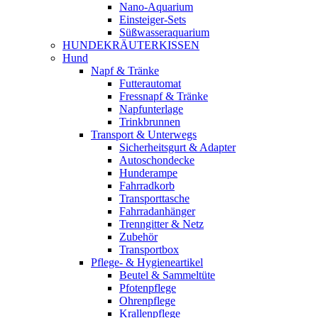
Nano-Aquarium
Einsteiger-Sets
Süßwasseraquarium
HUNDEKRÄUTERKISSEN
Hund
Napf & Tränke
Futterautomat
Fressnapf & Tränke
Napfunterlage
Trinkbrunnen
Transport & Unterwegs
Sicherheitsgurt & Adapter
Autoschondecke
Hunderampe
Fahrradkorb
Transporttasche
Fahrradanhänger
Trenngitter & Netz
Zubehör
Transportbox
Pflege- & Hygieneartikel
Beutel & Sammeltüte
Pfotenpflege
Ohrenpflege
Krallenpflege