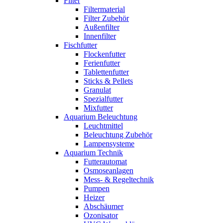
Filter
Filtermaterial
Filter Zubehör
Außenfilter
Innenfilter
Fischfutter
Flockenfutter
Ferienfutter
Tablettenfutter
Sticks & Pellets
Granulat
Spezialfutter
Mixfutter
Aquarium Beleuchtung
Leuchtmittel
Beleuchtung Zubehör
Lampensysteme
Aquarium Technik
Futterautomat
Osmoseanlagen
Mess- & Regeltechnik
Pumpen
Heizer
Abschäumer
Ozonisator