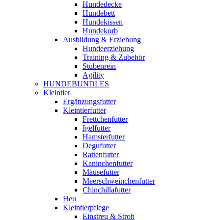
Hundedecke
Hundebett
Hundekissen
Hundekorb
Ausbildung & Erziehung
Hundeerziehung
Training & Zubehör
Stubenrein
Agility
HUNDEBUNDLES
Kleintier
Ergänzungsfutter
Kleintierfutter
Frettchenfutter
Igelfutter
Hamsterfutter
Degufutter
Rattenfutter
Kaninchenfutter
Mäusefutter
Meerschweinchenfutter
Chinchillafutter
Heu
Kleintierpflege
Einstreu & Stroh