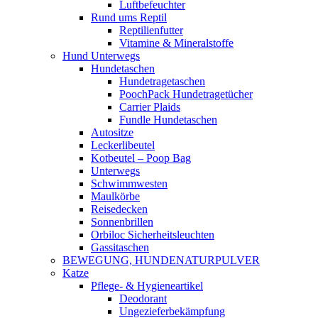
Luftbefeuchter
Rund ums Reptil
Reptilienfutter
Vitamine & Mineralstoffe
Hund Unterwegs
Hundetaschen
Hundetragetaschen
PoochPack Hundetragetücher
Carrier Plaids
Fundle Hundetaschen
Autositze
Leckerlibeutel
Kotbeutel – Poop Bag
Unterwegs
Schwimmwesten
Maulkörbe
Reisedecken
Sonnenbrillen
Orbiloc Sicherheitsleuchten
Gassitaschen
BEWEGUNG, HUNDENATURPULVER
Katze
Pflege- & Hygieneartikel
Deodorant
Ungezieferbekämpfung