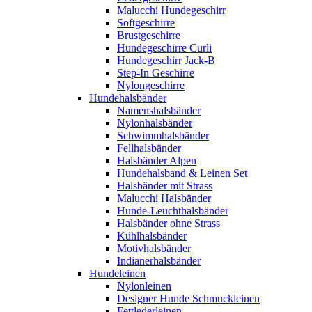
Malucchi Hundegeschirr
Softgeschirre
Brustgeschirre
Hundegeschirre Curli
Hundegeschirr Jack-B
Step-In Geschirre
Nylongeschirre
Hundehalsbänder
Namenshalsbänder
Nylonhalsbänder
Schwimmhalsbänder
Fellhalsbänder
Halsbänder Alpen
Hundehalsband & Leinen Set
Halsbänder mit Strass
Malucchi Halsbänder
Hunde-Leuchthalsbänder
Halsbänder ohne Strass
Kühlhalsbänder
Motivhalsbänder
Indianerhalsbänder
Hundeleinen
Nylonleinen
Designer Hunde Schmuckleinen
Fettlederleinen