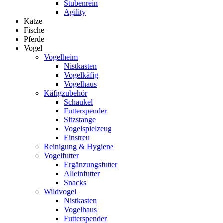
Stubenrein
Agility
Katze
Fische
Pferde
Vogel
Vogelheim
Nistkasten
Vogelkäfig
Vogelhaus
Käfigzubehör
Schaukel
Futterspender
Sitzstange
Vogelspielzeug
Einstreu
Reinigung & Hygiene
Vogelfutter
Ergänzungsfutter
Alleinfutter
Snacks
Wildvogel
Nistkasten
Vogelhaus
Futterspender