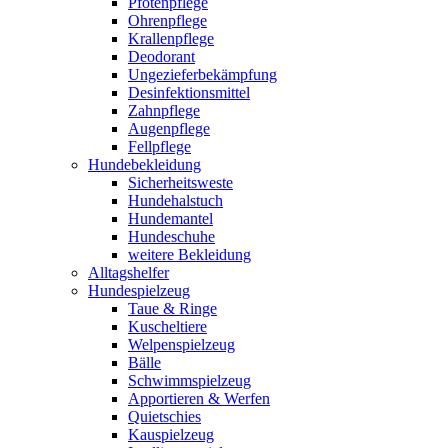
Pfotenpflege
Ohrenpflege
Krallenpflege
Deodorant
Ungezieferbekämpfung
Desinfektionsmittel
Zahnpflege
Augenpflege
Fellpflege
Hundebekleidung
Sicherheitsweste
Hundehalstuch
Hundemantel
Hundeschuhe
weitere Bekleidung
Alltagshelfer
Hundespielzeug
Taue & Ringe
Kuscheltiere
Welpenspielzeug
Bälle
Schwimmspielzeug
Apportieren & Werfen
Quietschies
Kauspielzeug