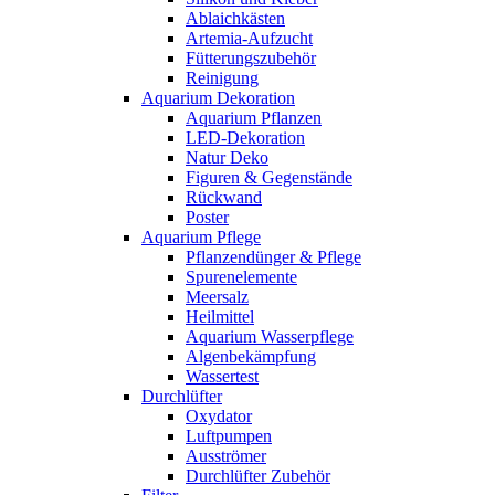
Ablaichkästen
Artemia-Aufzucht
Fütterungszubehör
Reinigung
Aquarium Dekoration
Aquarium Pflanzen
LED-Dekoration
Natur Deko
Figuren & Gegenstände
Rückwand
Poster
Aquarium Pflege
Pflanzendünger & Pflege
Spurenelemente
Meersalz
Heilmittel
Aquarium Wasserpflege
Algenbekämpfung
Wassertest
Durchlüfter
Oxydator
Luftpumpen
Ausströmer
Durchlüfter Zubehör