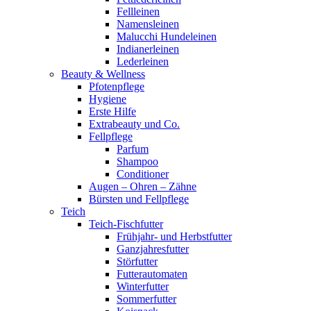
Fellleinen
Namensleinen
Malucchi Hundeleinen
Indianerleinen
Lederleinen
Beauty & Wellness
Pfotenpflege
Hygiene
Erste Hilfe
Extrabeauty und Co.
Fellpflege
Parfum
Shampoo
Conditioner
Augen – Ohren – Zähne
Bürsten und Fellpflege
Teich
Teich-Fischfutter
Frühjahr- und Herbstfutter
Ganzjahresfutter
Störfutter
Futterautomaten
Winterfutter
Sommerfutter