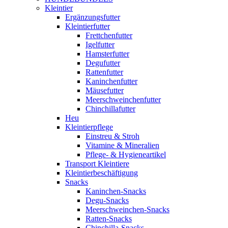
Kleintier
Ergänzungsfutter
Kleintierfutter
Frettchenfutter
Igelfutter
Hamsterfutter
Degufutter
Rattenfutter
Kaninchenfutter
Mäusefutter
Meerschweinchenfutter
Chinchillafutter
Heu
Kleintierpflege
Einstreu & Stroh
Vitamine & Mineralien
Pflege- & Hygieneartikel
Transport Kleintiere
Kleintierbeschäftigung
Snacks
Kaninchen-Snacks
Degu-Snacks
Meerschweinchen-Snacks
Ratten-Snacks
Chinchilla-Snacks