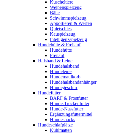
Kuscheltiere
Welpenspielzeug
Bälle
Schwimmspielzeug
Apportieren & Werfen
Quietschies
Kauspielzeug
Intelligenzspielzeug
Hundehütte & Freilauf
Hundehütte
Freilauf
Halsband & Leine
Hundehalsband
Hundeleine
Hundemaulkorb
Hundehalsbandanhänger
Hundegeschirr
Hundefutter
BARF & Frostfutter
Hunde-Trockenfutter
Hunde-Nassfutter
Ergänzungsfuttermittel
Hundesnacks
Hundeschlafplätze
Kühlmatten