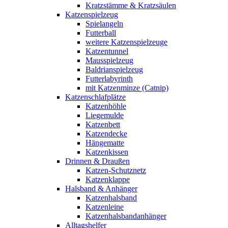
Kratzstämme & Kratzsäulen
Katzenspielzeug
Spielangeln
Futterball
weitere Katzenspielzeuge
Katzentunnel
Mausspielzeug
Baldrianspielzeug
Futterlabyrinth
mit Katzenminze (Catnip)
Katzenschlafplätze
Katzenhöhle
Liegemulde
Katzenbett
Katzendecke
Hängematte
Katzenkissen
Drinnen & Draußen
Katzen-Schutznetz
Katzenklappe
Halsband & Anhänger
Katzenhalsband
Katzenleine
Katzenhalsbandanhänger
Alltagshelfer