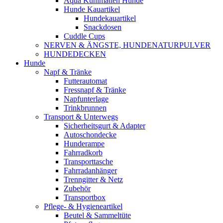
Aqua Kühlmatten Hunde
Hunde Kauartikel
Hundekauartikel
Snackdosen
Cuddle Cups
NERVEN & ÄNGSTE, HUNDENATURPULVER
HUNDEDECKEN
Hunde
Napf & Tränke
Futterautomat
Fressnapf & Tränke
Napfunterlage
Trinkbrunnen
Transport & Unterwegs
Sicherheitsgurt & Adapter
Autoschondecke
Hunderampe
Fahrradkorb
Transporttasche
Fahrradanhänger
Trenngitter & Netz
Zubehör
Transportbox
Pflege- & Hygieneartikel
Beutel & Sammeltüte