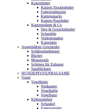
Katzenfutter
Katzen-Trockenfutter
Futterergänzung
Katzensnacks
Katzen-Nassfutter
Katzentoilette & Co
Deo & Geruchsbinder
Schaufeln
Vorlegematten
Katzenklo
Ausgefallene Geschenke
Schlüsselanhänger
Bücher
Mousepads
Schönes für Zuhause
Sparbüchsen
HUNDEPFOTENBALSAME
Vogel
Vogelheim
Nistkasten
Vogelkäfig
Vogelhaus
Käfigzubehör
Schaukel
Futterspender