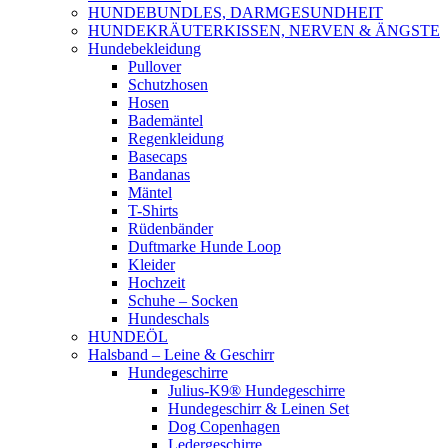
HUNDEBUNDLES, DARMGESUNDHEIT
HUNDEKRÄUTERKISSEN, NERVEN & ÄNGSTE
Hundebekleidung
Pullover
Schutzhosen
Hosen
Bademäntel
Regenkleidung
Basecaps
Bandanas
Mäntel
T-Shirts
Rüdenbänder
Duftmarke Hunde Loop
Kleider
Hochzeit
Schuhe – Socken
Hundeschals
HUNDEÖL
Halsband – Leine & Geschirr
Hundegeschirre
Julius-K9® Hundegeschirre
Hundegeschirr & Leinen Set
Dog Copenhagen
Ledergeschirre