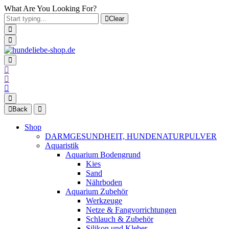
What Are You Looking For?
Clear
Back
Shop
DARMGESUNDHEIT, HUNDENATURPULVER
Aquaristik
Aquarium Bodengrund
Kies
Sand
Nährboden
Aquarium Zubehör
Werkzeuge
Netze & Fangvorrichtungen
Schlauch & Zubehör
Silikon und Kleber