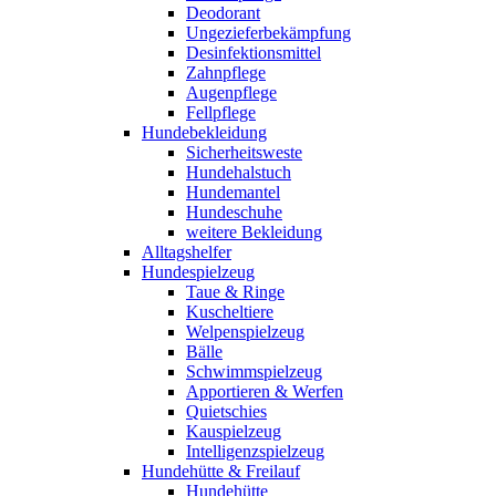
Deodorant
Ungezieferbekämpfung
Desinfektionsmittel
Zahnpflege
Augenpflege
Fellpflege
Hundebekleidung
Sicherheitsweste
Hundehalstuch
Hundemantel
Hundeschuhe
weitere Bekleidung
Alltagshelfer
Hundespielzeug
Taue & Ringe
Kuscheltiere
Welpenspielzeug
Bälle
Schwimmspielzeug
Apportieren & Werfen
Quietschies
Kauspielzeug
Intelligenzspielzeug
Hundehütte & Freilauf
Hundehütte