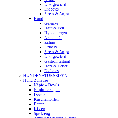
Übergewicht
Diabetes
Stress & Angst
Hund
Gelenke
Haut & Fell
Hypoallergen
Nierendiät
Zähne
Urinary
Stress & Angst
Übergewicht
Gastrointestinal
Herz & Leber
Diabetes
HUNDENATURSEIFEN
Hund Zuhause
Näpfe – Bowls
Napfunterlagen
Decken
Kuschelhöhlen
Betten
Kissen
Spielzeug