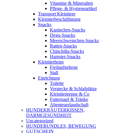
Vitamine & Mineralien
Pflege- & Hygieneartikel
Transport Kleintiere
Kleintierbeschäftigung
Snacks
Kaninchen-Snacks
Degu-Snacks
Meerschweinchen-Snacks
Ratten-Snacks
Chinchilla-Snacks
Hamster-Snacks
Kleintierheim
Freilaufgehege
Stall
Einrichtung
Toilette
Verstecke & Schlafplätze
Kleintiertreppe & Co
Futternapf & Tränke
Abenteuerlandschaft
HUNDEKRÄUTERKISSEN,
DARMGESUNDHEIT
Uncategorized
HUNDEBUNDLES, BEWEGUNG
GUTSCHEIN