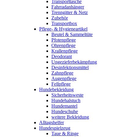
Transporttasche
Fahrradanhänger
Trenngitter & Netz
Zubehör
Transportbox
Pflege- & Hygieneartikel
Beutel & Sammeltüte
Pfotenpflege
Ohrenpflege
Krallenpflege
Deodorant
Ungezieferbekämpfung
Desinfektionsmittel
Zahnpflege
Augenpflege
Fellpflege
Hundebekleidung
Sicherheitsweste
Hundehalstuch
Hundemantel
Hundeschuhe
weitere Bekleidung
Alltagshelfer
Hundespielzeug
Taue & Ringe