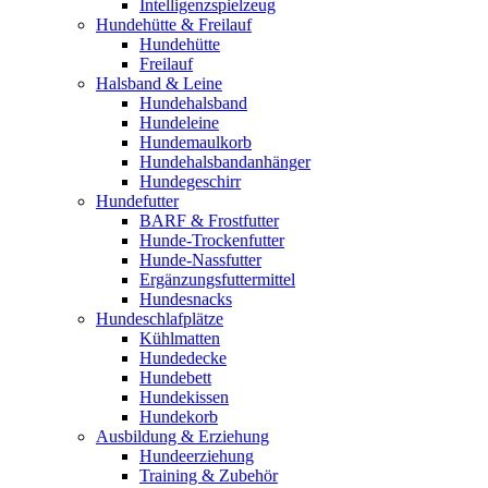
Intelligenzspielzeug
Hundehütte & Freilauf
Hundehütte
Freilauf
Halsband & Leine
Hundehalsband
Hundeleine
Hundemaulkorb
Hundehalsbandanhänger
Hundegeschirr
Hundefutter
BARF & Frostfutter
Hunde-Trockenfutter
Hunde-Nassfutter
Ergänzungsfuttermittel
Hundesnacks
Hundeschlafplätze
Kühlmatten
Hundedecke
Hundebett
Hundekissen
Hundekorb
Ausbildung & Erziehung
Hundeerziehung
Training & Zubehör