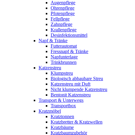
Augenpflege
Ohrenpflege
Pfotenpflege
Fellpflege
Zahnpflege
Krallenpflege
Desinfektionsmittel
Napf & Tränke
Futterautomat
Fressnapf & Tränke
Napfunterlage
Trinkbrunnen
Katzenstreu
Klumpstreu
Biologisch abbaubare Streu
Katzenstreu mit Duft
Nicht klumpende Katzenstreu
Bentonit Katzenstreu
Transport & Unterwegs
Transportbox
Kratzmöbel
Kratztonnen
Kratzbretter & Kratzwellen
Kratzbäume
Kratzbaumzubehör