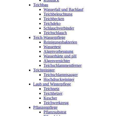
Koisnack
Teichbau
Wasserfall und Bachlauf
Teichbeleuchtung
Teichbecken
Teichdeko
Schlauchverbinder
Teichschlauch
Teich-Wasserpflege
Reinigungsbakterien
Wassertest
Algenvorbeugung
Wasserhärte und pH
Algenvernichter
Teichschlammentferner
Teichreiniger
Teichschlammsauger
Hochdruckreiniger
Laub und Winterpflege
Teichnetz
Teichheizer
Kescher
Teichwerkzeug
Pflanzenpflege
Pflanzsubstrat