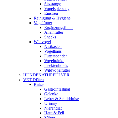
Sitzstange
Vogelspielzeug
Einstreu
Reinigung & Hygiene
Vogelfutter
Ergänzungsfutter
Alleinfutter
Snacks
Wildvogel
Nistkasten
Vogelhaus
Futterspender
Vogeltränke
Insektenhotels
Wildvogelfutter
HUNDENATURPULVER
VET Diäten
Katze
Gastrointestinal
Gelenke
Leber & Schilddrüse
Urinary
Nierendiät
Haut & Fell
Zähne