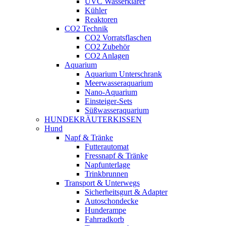
UVC Wasserklärer
Kühler
Reaktoren
CO2 Technik
CO2 Vorratsflaschen
CO2 Zubehör
CO2 Anlagen
Aquarium
Aquarium Unterschrank
Meerwasseraquarium
Nano-Aquarium
Einsteiger-Sets
Süßwasseraquarium
HUNDEKRÄUTERKISSEN
Hund
Napf & Tränke
Futterautomat
Fressnapf & Tränke
Napfunterlage
Trinkbrunnen
Transport & Unterwegs
Sicherheitsgurt & Adapter
Autoschondecke
Hunderampe
Fahrradkorb