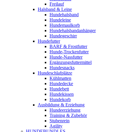
Freilauf
Halsband & Leine
Hundehalsband
Hundeleine
Hundemaulkorb
Hundehalsbandanhänger
Hundegeschirr
Hundefutter
BARF & Frostfutter
Hunde-Trockenfutter
Hunde-Nassfutter
Ergänzungsfuttermittel
Hundesnacks
Hundeschlafplätze
Kühlmatten
Hundedecke
Hundebett
Hundekissen
Hundekorb
Ausbildung & Erziehung
Hundeerziehung
Training & Zubehör
Stubenrein
Agility
HUNDEBUNDLES