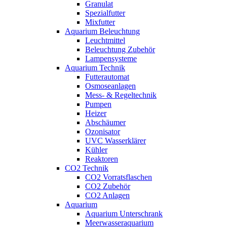
Granulat
Spezialfutter
Mixfutter
Aquarium Beleuchtung
Leuchtmittel
Beleuchtung Zubehör
Lampensysteme
Aquarium Technik
Futterautomat
Osmoseanlagen
Mess- & Regeltechnik
Pumpen
Heizer
Abschäumer
Ozonisator
UVC Wasserklärer
Kühler
Reaktoren
CO2 Technik
CO2 Vorratsflaschen
CO2 Zubehör
CO2 Anlagen
Aquarium
Aquarium Unterschrank
Meerwasseraquarium