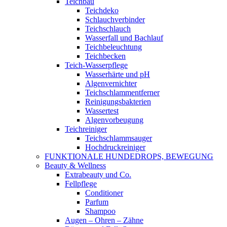
Teichbau
Teichdeko
Schlauchverbinder
Teichschlauch
Wasserfall und Bachlauf
Teichbeleuchtung
Teichbecken
Teich-Wasserpflege
Wasserhärte und pH
Algenvernichter
Teichschlammentferner
Reinigungsbakterien
Wassertest
Algenvorbeugung
Teichreiniger
Teichschlammsauger
Hochdruckreiniger
FUNKTIONALE HUNDEDROPS, BEWEGUNG
Beauty & Wellness
Extrabeauty und Co.
Fellpflege
Conditioner
Parfum
Shampoo
Augen – Ohren – Zähne