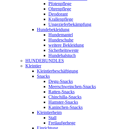
Pfotenpflege
Ohrenpflege
Deodorant
Krallenpflege
Ungezieferbekämpfung
Hundebekleidung
Hundemantel
Hundeschuhe
weitere Bekleidung
Sicherheitsweste
Hundehalstuch
HUNDEBUNDLES
Kleintier
Kleintierbeschäftigung
Snacks
Degu-Snacks
Meerschweinchen-Snacks
Ratten-Snacks
Chinchilla-Snacks
Hamster-Snacks
Kaninchen-Snacks
Kleintierheim
Stall
Freilaufgehege
Einrichtung