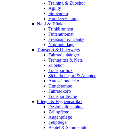
Training & Zubehör
Agility
Stubenrein
Hundeerziehung
Napf & Tränke
Trinkbrunnen
Futterautomat
Fressnapf & Tränke
Napfunterlage
Transport & Unterwegs
Fahrradanhänger
Trenngitter & Netz
Zubehör
Transportbox
Sicherheitsgurt & Adapter
Autoschondecke
Hunderampe
Fahrradkorb
Transporttasche
Pflege- & Hygieneartikel
Desinfektionsmittel
Zahnpflege
Augenpflege
Fellpflege
Beutel & Sammeltüte