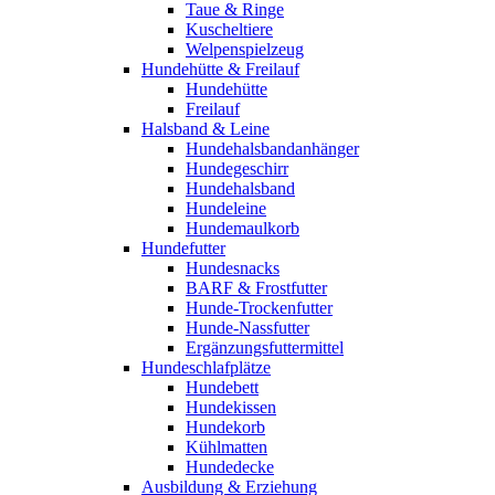
Taue & Ringe
Kuscheltiere
Welpenspielzeug
Hundehütte & Freilauf
Hundehütte
Freilauf
Halsband & Leine
Hundehalsbandanhänger
Hundegeschirr
Hundehalsband
Hundeleine
Hundemaulkorb
Hundefutter
Hundesnacks
BARF & Frostfutter
Hunde-Trockenfutter
Hunde-Nassfutter
Ergänzungsfuttermittel
Hundeschlafplätze
Hundebett
Hundekissen
Hundekorb
Kühlmatten
Hundedecke
Ausbildung & Erziehung