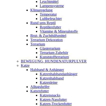
Leuchtmittel
Lampensysteme
Klimaregelung
Temperatur
Luftbefeuchter
Rund ums Reptil
Reptilienfutter
Vitamine & Mineralstoffe
Brut- & Zuchthilfsmittel
Terrarium Dekoration
Terrarium
Glasterrarium
Terrarium Zubehör
Kunststoffterrarium
BEWEGUNG, HUNDENATURPULVER
Katze
Halsband & Anhänger
Katzenhalsbandanhänger
Katzenhalsband
Katzenleine
Alltagshelfer
Katzenfutter
Katzensnacks
Katzen-Nassfutter
Katzen-Trockenfutter