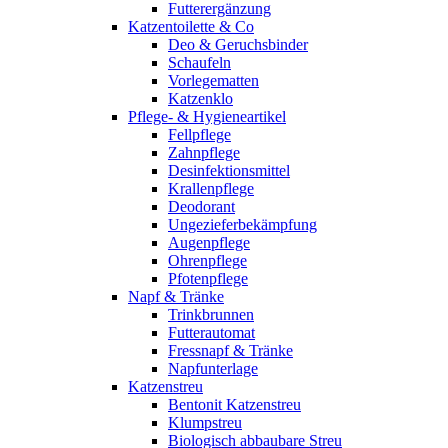
Futterergänzung
Katzentoilette & Co
Deo & Geruchsbinder
Schaufeln
Vorlegematten
Katzenklo
Pflege- & Hygieneartikel
Fellpflege
Zahnpflege
Desinfektionsmittel
Krallenpflege
Deodorant
Ungezieferbekämpfung
Augenpflege
Ohrenpflege
Pfotenpflege
Napf & Tränke
Trinkbrunnen
Futterautomat
Fressnapf & Tränke
Napfunterlage
Katzenstreu
Bentonit Katzenstreu
Klumpstreu
Biologisch abbaubare Streu