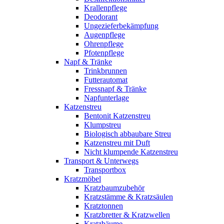
Krallenpflege
Deodorant
Ungezieferbekämpfung
Augenpflege
Ohrenpflege
Pfotenpflege
Napf & Tränke
Trinkbrunnen
Futterautomat
Fressnapf & Tränke
Napfunterlage
Katzenstreu
Bentonit Katzenstreu
Klumpstreu
Biologisch abbaubare Streu
Katzenstreu mit Duft
Nicht klumpende Katzenstreu
Transport & Unterwegs
Transportbox
Kratzmöbel
Kratzbaumzubehör
Kratzstämme & Kratzsäulen
Kratztonnen
Kratzbretter & Kratzwellen
Kratzbäume