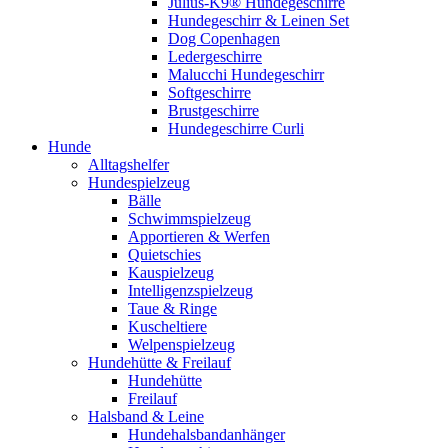
Julius-K9® Hundegeschirre
Hundegeschirr & Leinen Set
Dog Copenhagen
Ledergeschirre
Malucchi Hundegeschirr
Softgeschirre
Brustgeschirre
Hundegeschirre Curli
Hunde
Alltagshelfer
Hundespielzeug
Bälle
Schwimmspielzeug
Apportieren & Werfen
Quietschies
Kauspielzeug
Intelligenzspielzeug
Taue & Ringe
Kuscheltiere
Welpenspielzeug
Hundehütte & Freilauf
Hundehütte
Freilauf
Halsband & Leine
Hundehalsbandanhänger