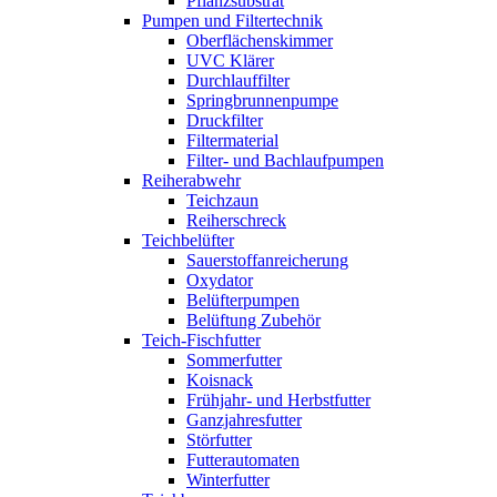
Pflanzsubstrat
Pumpen und Filtertechnik
Oberflächenskimmer
UVC Klärer
Durchlauffilter
Springbrunnenpumpe
Druckfilter
Filtermaterial
Filter- und Bachlaufpumpen
Reiherabwehr
Teichzaun
Reiherschreck
Teichbelüfter
Sauerstoffanreicherung
Oxydator
Belüfterpumpen
Belüftung Zubehör
Teich-Fischfutter
Sommerfutter
Koisnack
Frühjahr- und Herbstfutter
Ganzjahresfutter
Störfutter
Futterautomaten
Winterfutter