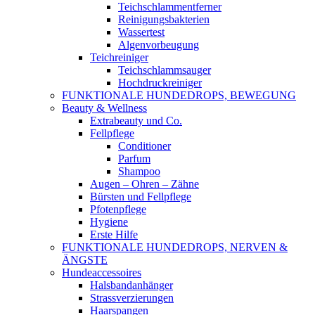
Teichschlammentferner
Reinigungsbakterien
Wassertest
Algenvorbeugung
Teichreiniger
Teichschlammsauger
Hochdruckreiniger
FUNKTIONALE HUNDEDROPS, BEWEGUNG
Beauty & Wellness
Extrabeauty und Co.
Fellpflege
Conditioner
Parfum
Shampoo
Augen – Ohren – Zähne
Bürsten und Fellpflege
Pfotenpflege
Hygiene
Erste Hilfe
FUNKTIONALE HUNDEDROPS, NERVEN &
ÄNGSTE
Hundeaccessoires
Halsbandanhänger
Strassverzierungen
Haarspangen