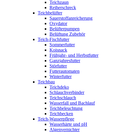
Teichzaun
Reiherschreck
Teichbelüfter
Sauerstoffanreicherung
Oxydator
Belüfterpumpen
Belüftung Zubehör
Teich-Fischfutter
Sommerfutter
Koisnack
Frühjahr- und Herbstfutter
Ganzjahresfutter
Störfutter
Futterautomaten
Winterfutter
Teichbau
Teichdeko
Schlauchverbinder
Teichschlauch
Wasserfall und Bachlauf
Teichbeleuchtung
Teichbecken
Teich-Wasserpflege
Wasserhärte und pH
Algenvernichter