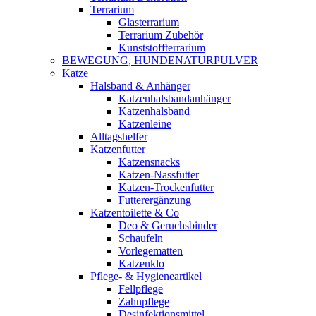
Terrarium
Glasterrarium
Terrarium Zubehör
Kunststoffterrarium
BEWEGUNG, HUNDENATURPULVER
Katze
Halsband & Anhänger
Katzenhalsbandanhänger
Katzenhalsband
Katzenleine
Alltagshelfer
Katzenfutter
Katzensnacks
Katzen-Nassfutter
Katzen-Trockenfutter
Futterergänzung
Katzentoilette & Co
Deo & Geruchsbinder
Schaufeln
Vorlegematten
Katzenklo
Pflege- & Hygieneartikel
Fellpflege
Zahnpflege
Desinfektionsmittel