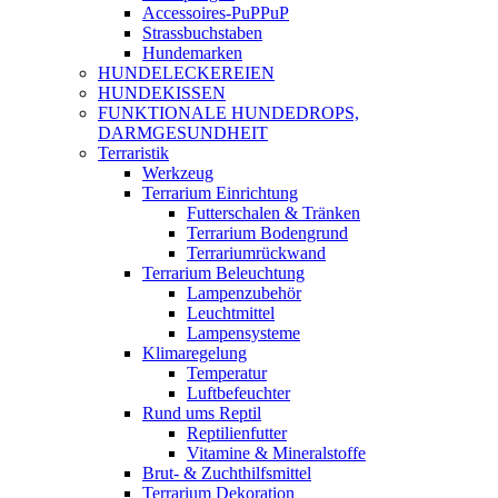
Accessoires-PuPPuP
Strassbuchstaben
Hundemarken
HUNDELECKEREIEN
HUNDEKISSEN
FUNKTIONALE HUNDEDROPS,
DARMGESUNDHEIT
Terraristik
Werkzeug
Terrarium Einrichtung
Futterschalen & Tränken
Terrarium Bodengrund
Terrariumrückwand
Terrarium Beleuchtung
Lampenzubehör
Leuchtmittel
Lampensysteme
Klimaregelung
Temperatur
Luftbefeuchter
Rund ums Reptil
Reptilienfutter
Vitamine & Mineralstoffe
Brut- & Zuchthilfsmittel
Terrarium Dekoration