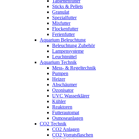
Tablettenfutter
Sticks & Pellets
Granulat
Spezialfutter
Mixfutter
Flockenfutter
Ferienfutter
Aquarium Beleuchtung
Beleuchtung Zubehör
Lampensysteme
Leuchtmittel
Aquarium Technik
Mess- & Regeltechnik
Pumpen
Heizer
Abschäumer
Ozonisator
UVC Wasserklärer
Kühler
Reaktoren
Futterautomat
Osmoseanlagen
CO2 Technik
CO2 Anlagen
CO2 Vorratsflaschen