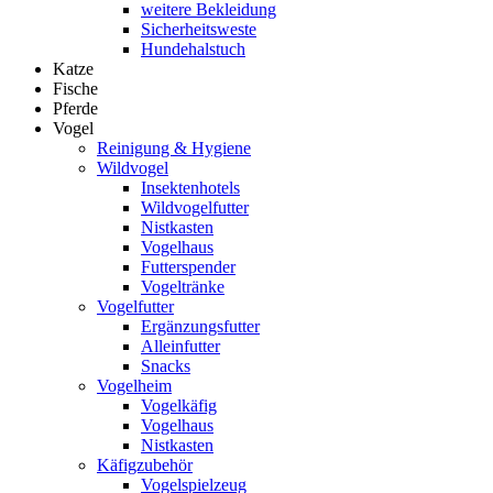
weitere Bekleidung
Sicherheitsweste
Hundehalstuch
Katze
Fische
Pferde
Vogel
Reinigung & Hygiene
Wildvogel
Insektenhotels
Wildvogelfutter
Nistkasten
Vogelhaus
Futterspender
Vogeltränke
Vogelfutter
Ergänzungsfutter
Alleinfutter
Snacks
Vogelheim
Vogelkäfig
Vogelhaus
Nistkasten
Käfigzubehör
Vogelspielzeug