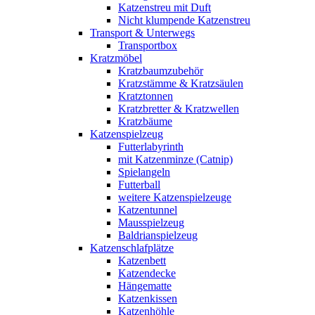
Katzenstreu mit Duft
Nicht klumpende Katzenstreu
Transport & Unterwegs
Transportbox
Kratzmöbel
Kratzbaumzubehör
Kratzstämme & Kratzsäulen
Kratztonnen
Kratzbretter & Kratzwellen
Kratzbäume
Katzenspielzeug
Futterlabyrinth
mit Katzenminze (Catnip)
Spielangeln
Futterball
weitere Katzenspielzeuge
Katzentunnel
Mausspielzeug
Baldrianspielzeug
Katzenschlafplätze
Katzenbett
Katzendecke
Hängematte
Katzenkissen
Katzenhöhle