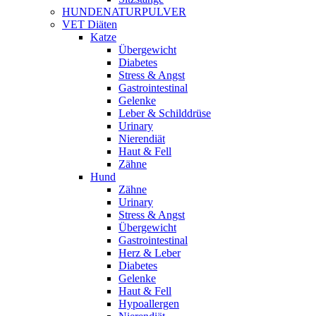
HUNDENATURPULVER
VET Diäten
Katze
Übergewicht
Diabetes
Stress & Angst
Gastrointestinal
Gelenke
Leber & Schilddrüse
Urinary
Nierendiät
Haut & Fell
Zähne
Hund
Zähne
Urinary
Stress & Angst
Übergewicht
Gastrointestinal
Herz & Leber
Diabetes
Gelenke
Haut & Fell
Hypoallergen