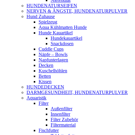
Nierendiät
HUNDENATURSEIFEN
NERVEN & ÄNGSTE, HUNDENATURPULVER
Hund Zuhause
Spielzeug
Aqua Kühlmatten Hunde
Hunde Kauartikel
Hundekauartikel
Snackdosen
Cuddle Cups
Näpfe – Bowls
Napfunterlagen
Decken
Kuschelhöhlen
Betten
Kissen
HUNDEDECKEN
DARMGESUNDHEIT, HUNDENATURPULVER
Aquaristik
Filter
Außenfilter
Innenfilter
Filter Zubehör
Filtermaterial
Fischfutter