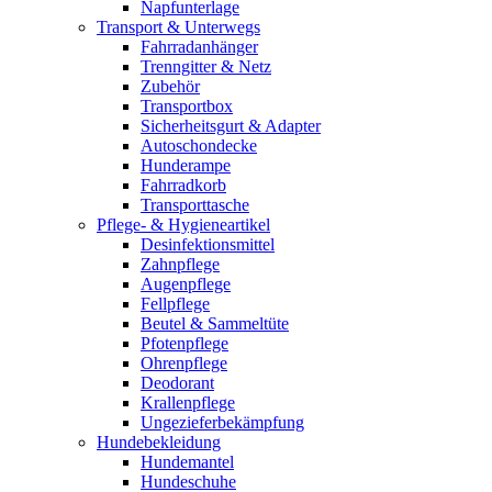
Napfunterlage
Transport & Unterwegs
Fahrradanhänger
Trenngitter & Netz
Zubehör
Transportbox
Sicherheitsgurt & Adapter
Autoschondecke
Hunderampe
Fahrradkorb
Transporttasche
Pflege- & Hygieneartikel
Desinfektionsmittel
Zahnpflege
Augenpflege
Fellpflege
Beutel & Sammeltüte
Pfotenpflege
Ohrenpflege
Deodorant
Krallenpflege
Ungezieferbekämpfung
Hundebekleidung
Hundemantel
Hundeschuhe