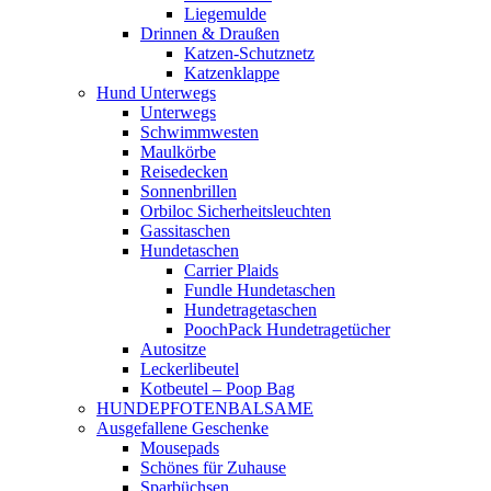
Liegemulde
Drinnen & Draußen
Katzen-Schutznetz
Katzenklappe
Hund Unterwegs
Unterwegs
Schwimmwesten
Maulkörbe
Reisedecken
Sonnenbrillen
Orbiloc Sicherheitsleuchten
Gassitaschen
Hundetaschen
Carrier Plaids
Fundle Hundetaschen
Hundetragetaschen
PoochPack Hundetragetücher
Autositze
Leckerlibeutel
Kotbeutel – Poop Bag
HUNDEPFOTENBALSAME
Ausgefallene Geschenke
Mousepads
Schönes für Zuhause
Sparbüchsen