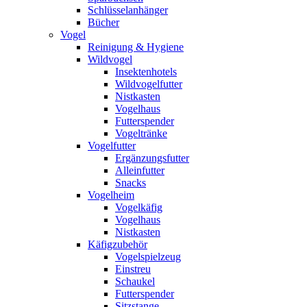
Schlüsselanhänger
Bücher
Vogel
Reinigung & Hygiene
Wildvogel
Insektenhotels
Wildvogelfutter
Nistkasten
Vogelhaus
Futterspender
Vogeltränke
Vogelfutter
Ergänzungsfutter
Alleinfutter
Snacks
Vogelheim
Vogelkäfig
Vogelhaus
Nistkasten
Käfigzubehör
Vogelspielzeug
Einstreu
Schaukel
Futterspender
Sitzstange