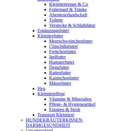
Kleintiertreppe & Co
Futternapf & Tränke
Abenteuerlandschaft
Toilette
Verstecke & Schlafplätze
Ergänzungsfutter
Kleintierfutter
Meerschweinchenfutter
Chinchillafutter
Frettchenfutter
Igelfutter
Hamsterfutter
Degufutter
Rattenfutter
Kaninchenfutter
Mäusefutter
Heu
Kleintierpflege
Vitamine & Mineralien
Pflege- & Hygieneartikel
Einstreu & Stroh
Transport Kleintiere
HUNDEKRÄUTERKISSEN,
DARMGESUNDHEIT
Uncategorized