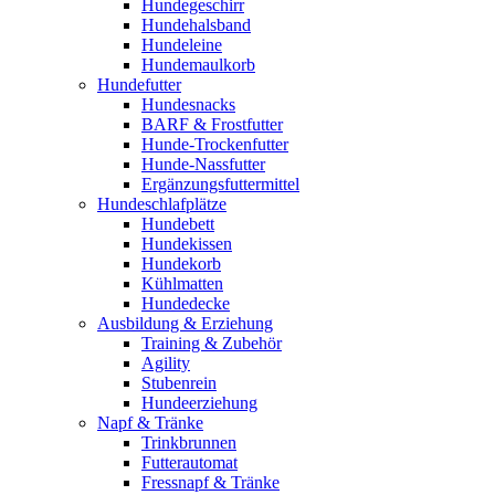
Hundegeschirr
Hundehalsband
Hundeleine
Hundemaulkorb
Hundefutter
Hundesnacks
BARF & Frostfutter
Hunde-Trockenfutter
Hunde-Nassfutter
Ergänzungsfuttermittel
Hundeschlafplätze
Hundebett
Hundekissen
Hundekorb
Kühlmatten
Hundedecke
Ausbildung & Erziehung
Training & Zubehör
Agility
Stubenrein
Hundeerziehung
Napf & Tränke
Trinkbrunnen
Futterautomat
Fressnapf & Tränke