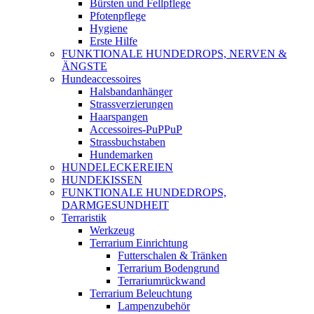
Bürsten und Fellpflege
Pfotenpflege
Hygiene
Erste Hilfe
FUNKTIONALE HUNDEDROPS, NERVEN &
ÄNGSTE
Hundeaccessoires
Halsbandanhänger
Strassverzierungen
Haarspangen
Accessoires-PuPPuP
Strassbuchstaben
Hundemarken
HUNDELECKEREIEN
HUNDEKISSEN
FUNKTIONALE HUNDEDROPS,
DARMGESUNDHEIT
Terraristik
Werkzeug
Terrarium Einrichtung
Futterschalen & Tränken
Terrarium Bodengrund
Terrariumrückwand
Terrarium Beleuchtung
Lampenzubehör