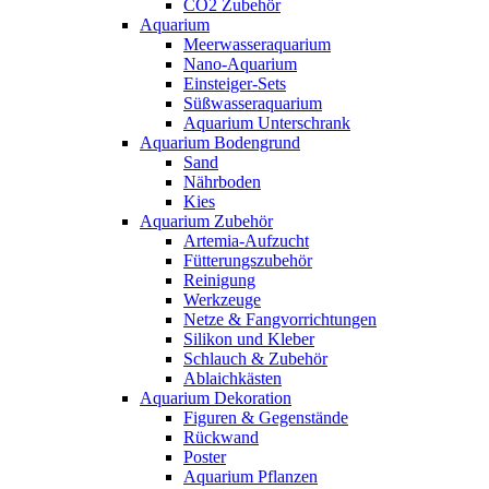
CO2 Zubehör
Aquarium
Meerwasseraquarium
Nano-Aquarium
Einsteiger-Sets
Süßwasseraquarium
Aquarium Unterschrank
Aquarium Bodengrund
Sand
Nährboden
Kies
Aquarium Zubehör
Artemia-Aufzucht
Fütterungszubehör
Reinigung
Werkzeuge
Netze & Fangvorrichtungen
Silikon und Kleber
Schlauch & Zubehör
Ablaichkästen
Aquarium Dekoration
Figuren & Gegenstände
Rückwand
Poster
Aquarium Pflanzen