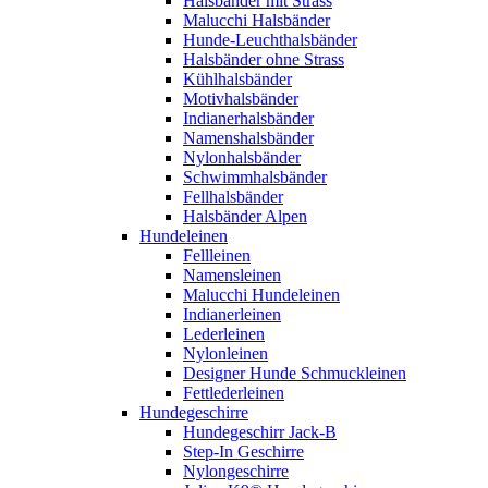
Halsbänder mit Strass
Malucchi Halsbänder
Hunde-Leuchthalsbänder
Halsbänder ohne Strass
Kühlhalsbänder
Motivhalsbänder
Indianerhalsbänder
Namenshalsbänder
Nylonhalsbänder
Schwimmhalsbänder
Fellhalsbänder
Halsbänder Alpen
Hundeleinen
Fellleinen
Namensleinen
Malucchi Hundeleinen
Indianerleinen
Lederleinen
Nylonleinen
Designer Hunde Schmuckleinen
Fettlederleinen
Hundegeschirre
Hundegeschirr Jack-B
Step-In Geschirre
Nylongeschirre