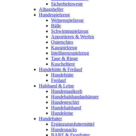
Sicherheitsweste
Alltagshelfer
Hundespielzeug
Welpenspielzeug
Bälle
Schwimmspielzeug
Apportieren & Werfen
Quietschies
Kauspielzeug
Intelligenzspielzeug
Taue & Ringe
Kuscheltiere
Hundehütte & Freilauf
Hundehütte
Freilauf
Halsband & Leine
Hundemaulkorb
Hundehalsbandanhänger
Hundegeschirr
Hundehalsband
Hundeleine
Hundefutter
Ergänzungsfuttermittel
Hundesnacks
BARF & Frostfutter