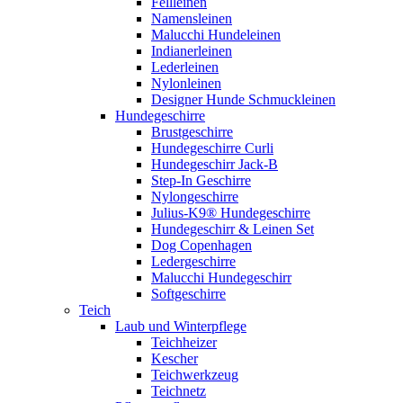
Fellleinen
Namensleinen
Malucchi Hundeleinen
Indianerleinen
Lederleinen
Nylonleinen
Designer Hunde Schmuckleinen
Hundegeschirre
Brustgeschirre
Hundegeschirre Curli
Hundegeschirr Jack-B
Step-In Geschirre
Nylongeschirre
Julius-K9® Hundegeschirre
Hundegeschirr & Leinen Set
Dog Copenhagen
Ledergeschirre
Malucchi Hundegeschirr
Softgeschirre
Teich
Laub und Winterpflege
Teichheizer
Kescher
Teichwerkzeug
Teichnetz