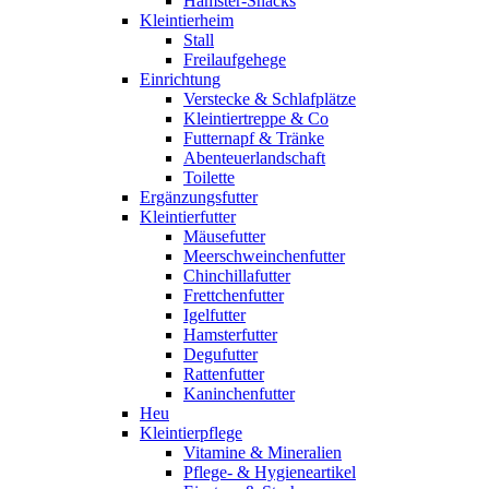
Hamster-Snacks
Kleintierheim
Stall
Freilaufgehege
Einrichtung
Verstecke & Schlafplätze
Kleintiertreppe & Co
Futternapf & Tränke
Abenteuerlandschaft
Toilette
Ergänzungsfutter
Kleintierfutter
Mäusefutter
Meerschweinchenfutter
Chinchillafutter
Frettchenfutter
Igelfutter
Hamsterfutter
Degufutter
Rattenfutter
Kaninchenfutter
Heu
Kleintierpflege
Vitamine & Mineralien
Pflege- & Hygieneartikel