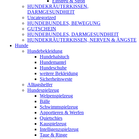
Einstreu & Stroh
HUNDEKRÄUTERKISSEN,
DARMGESUNDHEIT
Uncategorized
HUNDEBUNDLES, BEWEGUNG
GUTSCHEIN
HUNDEBUNDLES, DARMGESUNDHEIT
HUNDEKRÄUTERKISSEN, NERVEN & ÄNGSTE
Hunde
Hundebekleidung
Hundehalstuch
Hundemantel
Hundeschuhe
weitere Bekleidung
Sicherheitsweste
Alltagshelfer
Hundespielzeug
Welpenspielzeug
Bälle
Schwimmspielzeug
Apportieren & Werfen
Quietschies
Kauspielzeug
Intelligenzspielzeug
Taue & Ringe