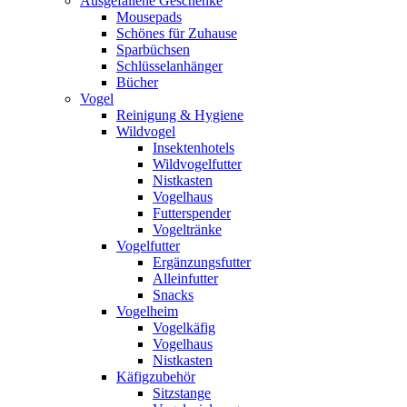
Ausgefallene Geschenke
Mousepads
Schönes für Zuhause
Sparbüchsen
Schlüsselanhänger
Bücher
Vogel
Reinigung & Hygiene
Wildvogel
Insektenhotels
Wildvogelfutter
Nistkasten
Vogelhaus
Futterspender
Vogeltränke
Vogelfutter
Ergänzungsfutter
Alleinfutter
Snacks
Vogelheim
Vogelkäfig
Vogelhaus
Nistkasten
Käfigzubehör
Sitzstange