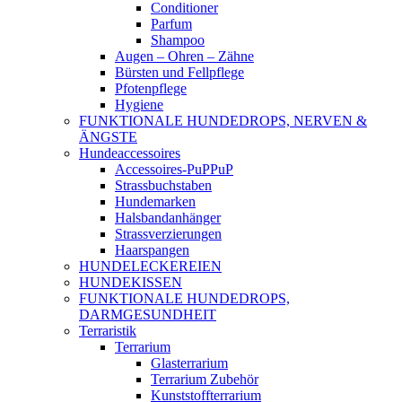
Conditioner
Parfum
Shampoo
Augen – Ohren – Zähne
Bürsten und Fellpflege
Pfotenpflege
Hygiene
FUNKTIONALE HUNDEDROPS, NERVEN &
ÄNGSTE
Hundeaccessoires
Accessoires-PuPPuP
Strassbuchstaben
Hundemarken
Halsbandanhänger
Strassverzierungen
Haarspangen
HUNDELECKEREIEN
HUNDEKISSEN
FUNKTIONALE HUNDEDROPS,
DARMGESUNDHEIT
Terraristik
Terrarium
Glasterrarium
Terrarium Zubehör
Kunststoffterrarium