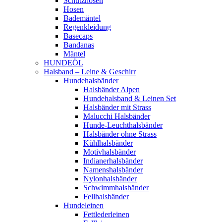
Schutzhosen
Hosen
Bademäntel
Regenkleidung
Basecaps
Bandanas
Mäntel
HUNDEÖL
Halsband – Leine & Geschirr
Hundehalsbänder
Halsbänder Alpen
Hundehalsband & Leinen Set
Halsbänder mit Strass
Malucchi Halsbänder
Hunde-Leuchthalsbänder
Halsbänder ohne Strass
Kühlhalsbänder
Motivhalsbänder
Indianerhalsbänder
Namenshalsbänder
Nylonhalsbänder
Schwimmhalsbänder
Fellhalsbänder
Hundeleinen
Fettlederleinen