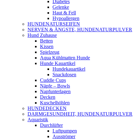
Diabetes
Gelenke
Haut & Fell
Hypoallergen
HUNDENATURSEIFEN
NERVEN & ÄNGSTE, HUNDENATURPULVER
Hund Zuhause
Betten
Kissen
Spielzeug
Aqua Kühlmatten Hunde
Hunde Kauartikel
Hundekauartikel
Snackdosen
Cuddle Cups
Näpfe – Bowls
Napfunterlagen
Decken
Kuschelhöhlen
HUNDEDECKEN
DARMGESUNDHEIT, HUNDENATURPULVER
Aquaristik
Durchlüfter
Luftpumpen
Ausströmer