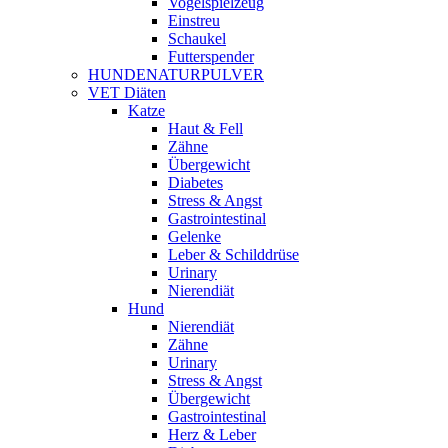
Vogelspielzeug
Einstreu
Schaukel
Futterspender
HUNDENATURPULVER
VET Diäten
Katze
Haut & Fell
Zähne
Übergewicht
Diabetes
Stress & Angst
Gastrointestinal
Gelenke
Leber & Schilddrüse
Urinary
Nierendiät
Hund
Nierendiät
Zähne
Urinary
Stress & Angst
Übergewicht
Gastrointestinal
Herz & Leber