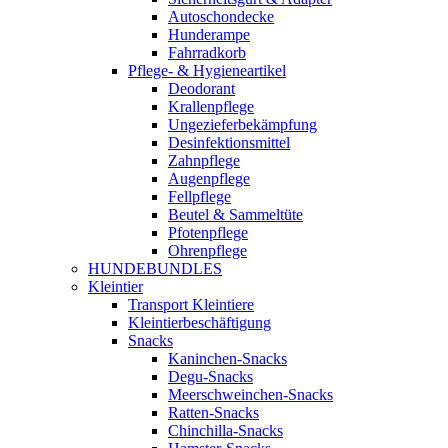
Autoschondecke
Hunderampe
Fahrradkorb
Pflege- & Hygieneartikel
Deodorant
Krallenpflege
Ungezieferbekämpfung
Desinfektionsmittel
Zahnpflege
Augenpflege
Fellpflege
Beutel & Sammeltüte
Pfotenpflege
Ohrenpflege
HUNDEBUNDLES
Kleintier
Transport Kleintiere
Kleintierbeschäftigung
Snacks
Kaninchen-Snacks
Degu-Snacks
Meerschweinchen-Snacks
Ratten-Snacks
Chinchilla-Snacks