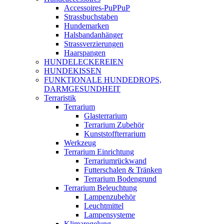
Accessoires-PuPPuP
Strassbuchstaben
Hundemarken
Halsbandanhänger
Strassverzierungen
Haarspangen
HUNDELECKEREIEN
HUNDEKISSEN
FUNKTIONALE HUNDEDROPS,
DARMGESUNDHEIT
Terraristik
Terrarium
Glasterrarium
Terrarium Zubehör
Kunststoffterrarium
Werkzeug
Terrarium Einrichtung
Terrariumrückwand
Futterschalen & Tränken
Terrarium Bodengrund
Terrarium Beleuchtung
Lampenzubehör
Leuchtmittel
Lampensysteme
Klimaregelung