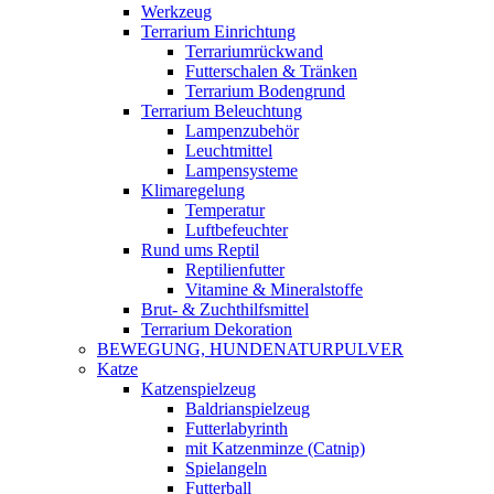
Werkzeug
Terrarium Einrichtung
Terrariumrückwand
Futterschalen & Tränken
Terrarium Bodengrund
Terrarium Beleuchtung
Lampenzubehör
Leuchtmittel
Lampensysteme
Klimaregelung
Temperatur
Luftbefeuchter
Rund ums Reptil
Reptilienfutter
Vitamine & Mineralstoffe
Brut- & Zuchthilfsmittel
Terrarium Dekoration
BEWEGUNG, HUNDENATURPULVER
Katze
Katzenspielzeug
Baldrianspielzeug
Futterlabyrinth
mit Katzenminze (Catnip)
Spielangeln
Futterball