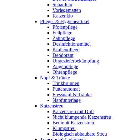
Schaufeln
Vorlegematten
Katzenklo
Pflege- & Hygieneartikel
Pfotenpflege
Fellpflege
Zahnpflege
Desinfektionsmittel
Krallenpflege
Deodorant
Ungezieferbekämpfung
Augenpflege
Ohrenpflege
Napf & Tränke
Trinkbrunnen
Futterautomat
Fressnapf & Tränke
Napfunterlage
Katzenstreu
Katzenstreu mit Duft
Nicht klumpende Katzenstreu
Bentonit Katzenstreu
Klumpstreu
Biologisch abbaubare Streu
Transport & Unterwegs