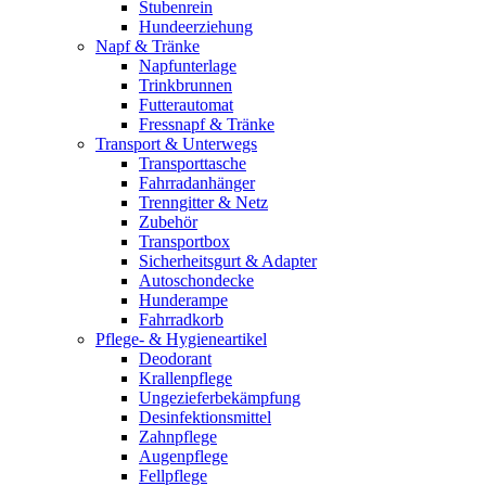
Stubenrein
Hundeerziehung
Napf & Tränke
Napfunterlage
Trinkbrunnen
Futterautomat
Fressnapf & Tränke
Transport & Unterwegs
Transporttasche
Fahrradanhänger
Trenngitter & Netz
Zubehör
Transportbox
Sicherheitsgurt & Adapter
Autoschondecke
Hunderampe
Fahrradkorb
Pflege- & Hygieneartikel
Deodorant
Krallenpflege
Ungezieferbekämpfung
Desinfektionsmittel
Zahnpflege
Augenpflege
Fellpflege