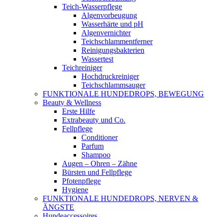
Teich-Wasserpflege
Algenvorbeugung
Wasserhärte und pH
Algenvernichter
Teichschlammentferner
Reinigungsbakterien
Wassertest
Teichreiniger
Hochdruckreiniger
Teichschlammsauger
FUNKTIONALE HUNDEDROPS, BEWEGUNG
Beauty & Wellness
Erste Hilfe
Extrabeauty und Co.
Fellpflege
Conditioner
Parfum
Shampoo
Augen – Ohren – Zähne
Bürsten und Fellpflege
Pfotenpflege
Hygiene
FUNKTIONALE HUNDEDROPS, NERVEN &
ÄNGSTE
Hundeaccessoires