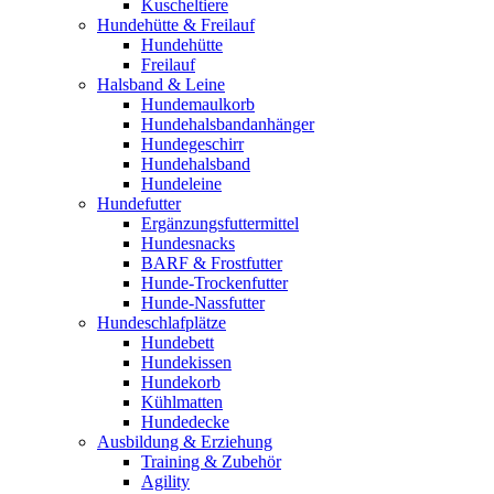
Kuscheltiere
Hundehütte & Freilauf
Hundehütte
Freilauf
Halsband & Leine
Hundemaulkorb
Hundehalsbandanhänger
Hundegeschirr
Hundehalsband
Hundeleine
Hundefutter
Ergänzungsfuttermittel
Hundesnacks
BARF & Frostfutter
Hunde-Trockenfutter
Hunde-Nassfutter
Hundeschlafplätze
Hundebett
Hundekissen
Hundekorb
Kühlmatten
Hundedecke
Ausbildung & Erziehung
Training & Zubehör
Agility