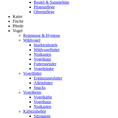
Beutel & Sammeltüte
Pfotenpflege
Ohrenpflege
Katze
Fische
Pferde
Vogel
Reinigung & Hygiene
Wildvogel
Insektenhotels
Wildvogelfutter
Nistkasten
Vogelhaus
Futterspender
Vogeltränke
Vogelfutter
Ergänzungsfutter
Alleinfutter
Snacks
Vogelheim
Vogelkäfig
Vogelhaus
Nistkasten
Käfigzubehör
Sitzstange