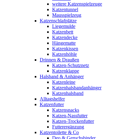
weitere Katzenspielzeuge
Katzentunnel
Mausspielzeug
Katzenschlafplätze
Liegemulde
Katzenbett
Katzendecke
Hängematte
Katzenkissen
Katzenhöhle
Drinnen & Draußen
Katzen-Schutznetz
Katzenklappe
Halsband & Anhänger
Katzenleine
Katzenhalsbandanhänger
Katzenhalsband
Alltagshelfer
Katzenfutter
Katzensnacks
Katzen-Nassfutter
Katzen-Trockenfutter
Futterergänzung
Katzentoilette & Co
Deo & Geruchsbinder