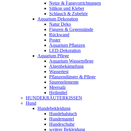
Netze & Fangvorrichtungen
Silikon und Kleber
Schlauch & Zubehör
Aquarium Dekoration
Natur Deko
Figuren & Gegenstände
Rückwand
Poster
Aquarium Pflanzen
LED-Dekoration
Aquarium Pflege
Aquarium Wasserpflege
Algenbekämpfung
Wassertest
Pflanzendünger & Pflege
Spurenelemente
Meersalz
Heilmittel
HUNDEKRÄUTERKISSEN
Hund
Hundebekleidung
Hundehalstuch
Hundemantel
Hundeschuhe
weitere Bekleidung