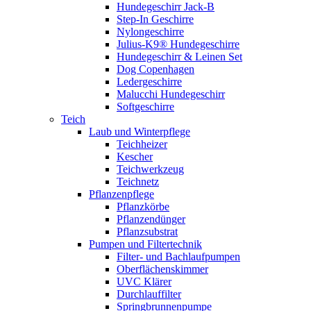
Hundegeschirr Jack-B
Step-In Geschirre
Nylongeschirre
Julius-K9® Hundegeschirre
Hundegeschirr & Leinen Set
Dog Copenhagen
Ledergeschirre
Malucchi Hundegeschirr
Softgeschirre
Teich
Laub und Winterpflege
Teichheizer
Kescher
Teichwerkzeug
Teichnetz
Pflanzenpflege
Pflanzkörbe
Pflanzendünger
Pflanzsubstrat
Pumpen und Filtertechnik
Filter- und Bachlaufpumpen
Oberflächenskimmer
UVC Klärer
Durchlauffilter
Springbrunnenpumpe