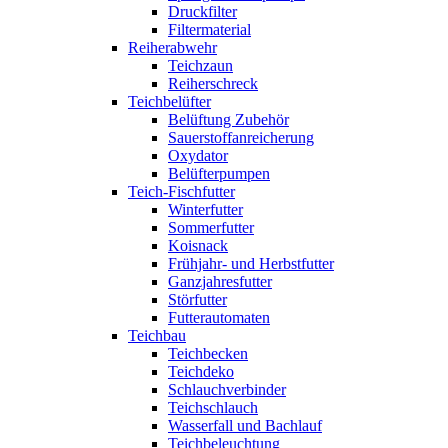
Druckfilter
Filtermaterial
Reiherabwehr
Teichzaun
Reiherschreck
Teichbelüfter
Belüftung Zubehör
Sauerstoffanreicherung
Oxydator
Belüfterpumpen
Teich-Fischfutter
Winterfutter
Sommerfutter
Koisnack
Frühjahr- und Herbstfutter
Ganzjahresfutter
Störfutter
Futterautomaten
Teichbau
Teichbecken
Teichdeko
Schlauchverbinder
Teichschlauch
Wasserfall und Bachlauf
Teichbeleuchtung