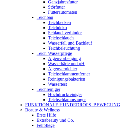
Ganzjahresfutter
Störfutter
Futterautomaten
Teichbau
Teichbecken
Teichdeko
Schlauchverbinder
Teichschlauch
Wasserfall und Bachlauf
Teichbeleuchtung
Teich-Wasserpflege
Algenvorbeugung
Wasserhärte und pH
Algenvernichter
Teichschlammentferner
Reinigungsbakterien
Wassertest
Teichreiniger
Hochdruckreiniger
Teichschlammsauger
FUNKTIONALE HUNDEDROPS, BEWEGUNG
Beauty & Wellness
Erste Hilfe
Extrabeauty und Co.
Fellpflege