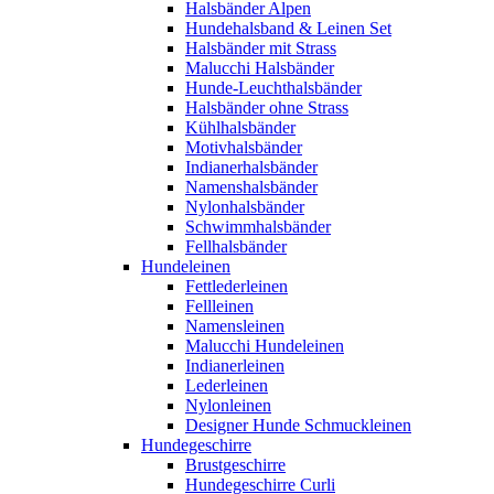
Halsbänder Alpen
Hundehalsband & Leinen Set
Halsbänder mit Strass
Malucchi Halsbänder
Hunde-Leuchthalsbänder
Halsbänder ohne Strass
Kühlhalsbänder
Motivhalsbänder
Indianerhalsbänder
Namenshalsbänder
Nylonhalsbänder
Schwimmhalsbänder
Fellhalsbänder
Hundeleinen
Fettlederleinen
Fellleinen
Namensleinen
Malucchi Hundeleinen
Indianerleinen
Lederleinen
Nylonleinen
Designer Hunde Schmuckleinen
Hundegeschirre
Brustgeschirre
Hundegeschirre Curli