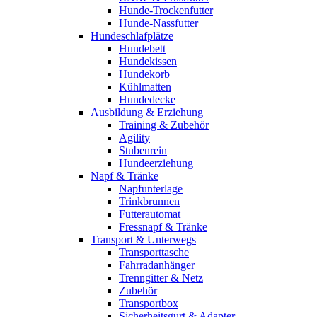
Hunde-Trockenfutter
Hunde-Nassfutter
Hundeschlafplätze
Hundebett
Hundekissen
Hundekorb
Kühlmatten
Hundedecke
Ausbildung & Erziehung
Training & Zubehör
Agility
Stubenrein
Hundeerziehung
Napf & Tränke
Napfunterlage
Trinkbrunnen
Futterautomat
Fressnapf & Tränke
Transport & Unterwegs
Transporttasche
Fahrradanhänger
Trenngitter & Netz
Zubehör
Transportbox
Sicherheitsgurt & Adapter