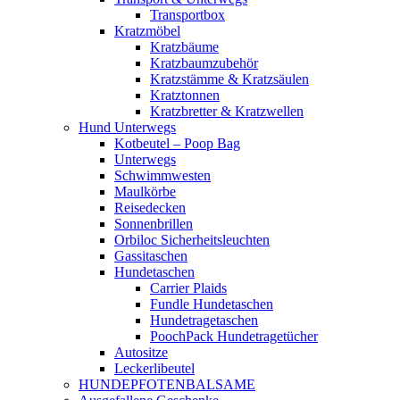
Transportbox
Kratzmöbel
Kratzbäume
Kratzbaumzubehör
Kratzstämme & Kratzsäulen
Kratztonnen
Kratzbretter & Kratzwellen
Hund Unterwegs
Kotbeutel – Poop Bag
Unterwegs
Schwimmwesten
Maulkörbe
Reisedecken
Sonnenbrillen
Orbiloc Sicherheitsleuchten
Gassitaschen
Hundetaschen
Carrier Plaids
Fundle Hundetaschen
Hundetragetaschen
PoochPack Hundetragetücher
Autositze
Leckerlibeutel
HUNDEPFOTENBALSAME