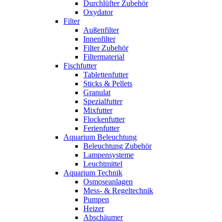
Durchlüfter Zubehör
Oxydator
Filter
Außenfilter
Innenfilter
Filter Zubehör
Filtermaterial
Fischfutter
Tablettenfutter
Sticks & Pellets
Granulat
Spezialfutter
Mixfutter
Flockenfutter
Ferienfutter
Aquarium Beleuchtung
Beleuchtung Zubehör
Lampensysteme
Leuchtmittel
Aquarium Technik
Osmoseanlagen
Mess- & Regeltechnik
Pumpen
Heizer
Abschäumer