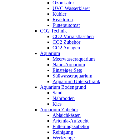
Ozonisator
UVC Wasserklärer
Kühler
Reaktoren
Futterautomat
CO2 Technik
CO2 Vorratsflaschen
CO2 Zubehör
CO2 Anlagen
Aquarium
Meerwasseraquarium
Nano-Aquarium
Einsteiger-Sets
Süßwasseraquarium
Aquarium Unterschrank
Aquarium Bodengrund
Sand
Nährboden
Kies
Aquarium Zubehör
Ablaichkästen
Artemia-Aufzucht
Fütterungszubehör
Reinigung
Werkzeuge