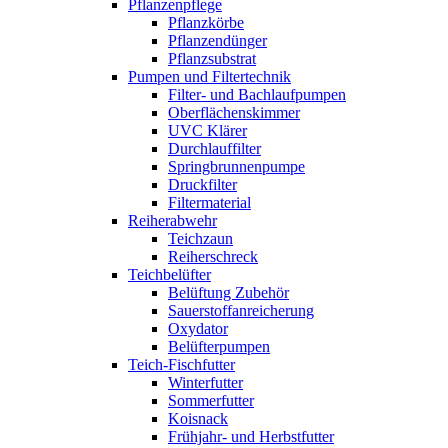
Pflanzenpflege
Pflanzkörbe
Pflanzendünger
Pflanzsubstrat
Pumpen und Filtertechnik
Filter- und Bachlaufpumpen
Oberflächenskimmer
UVC Klärer
Durchlauffilter
Springbrunnenpumpe
Druckfilter
Filtermaterial
Reiherabwehr
Teichzaun
Reiherschreck
Teichbelüfter
Belüftung Zubehör
Sauerstoffanreicherung
Oxydator
Belüfterpumpen
Teich-Fischfutter
Winterfutter
Sommerfutter
Koisnack
Frühjahr- und Herbstfutter