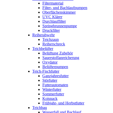
Filtermaterial
Filter- und Bachlaufpumpen
Oberflächenskimmer
UVC Klärer
Durchlauffilter
Springbrunnenpumpe
Druckfilter
Reiherabwehr
Teichzaun
Reiherschreck
Teichbelüfter
Belüftung Zubehör
Sauerstoffanreicherung
Oxydator
Belüfterpumpen
Teich-Fischfutter
Ganzjahresfutter
Störfutter
Futterautomaten
Winterfutter
Sommerfutter
Koisnack
Frühjahr- und Herbstfutter
Teichbau
Wasserfall und Bachlauf