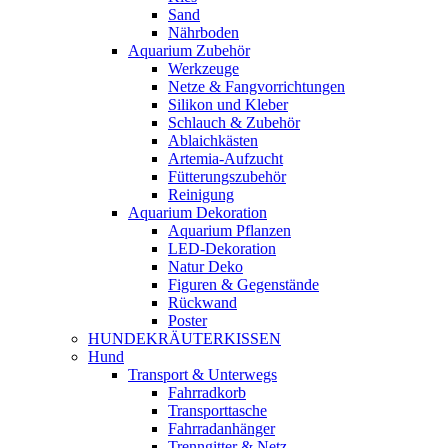
Sand
Nährboden
Aquarium Zubehör
Werkzeuge
Netze & Fangvorrichtungen
Silikon und Kleber
Schlauch & Zubehör
Ablaichkästen
Artemia-Aufzucht
Fütterungszubehör
Reinigung
Aquarium Dekoration
Aquarium Pflanzen
LED-Dekoration
Natur Deko
Figuren & Gegenstände
Rückwand
Poster
HUNDEKRÄUTERKISSEN
Hund
Transport & Unterwegs
Fahrradkorb
Transporttasche
Fahrradanhänger
Trenngitter & Netz