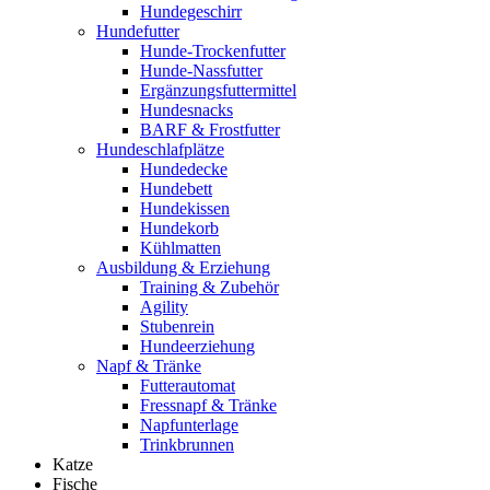
Hundegeschirr
Hundefutter
Hunde-Trockenfutter
Hunde-Nassfutter
Ergänzungsfuttermittel
Hundesnacks
BARF & Frostfutter
Hundeschlafplätze
Hundedecke
Hundebett
Hundekissen
Hundekorb
Kühlmatten
Ausbildung & Erziehung
Training & Zubehör
Agility
Stubenrein
Hundeerziehung
Napf & Tränke
Futterautomat
Fressnapf & Tränke
Napfunterlage
Trinkbrunnen
Katze
Fische