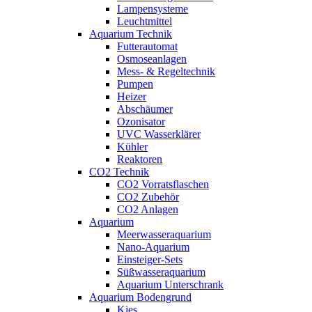
Lampensysteme
Leuchtmittel
Aquarium Technik
Futterautomat
Osmoseanlagen
Mess- & Regeltechnik
Pumpen
Heizer
Abschäumer
Ozonisator
UVC Wasserklärer
Kühler
Reaktoren
CO2 Technik
CO2 Vorratsflaschen
CO2 Zubehör
CO2 Anlagen
Aquarium
Meerwasseraquarium
Nano-Aquarium
Einsteiger-Sets
Süßwasseraquarium
Aquarium Unterschrank
Aquarium Bodengrund
Kies