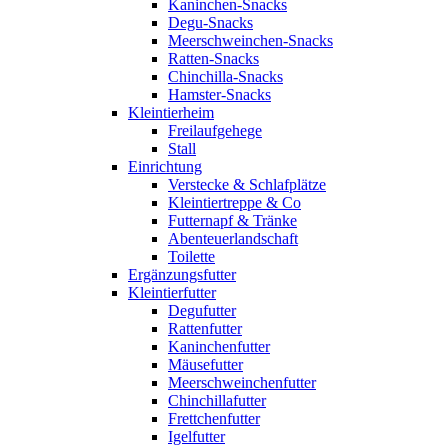
Kaninchen-Snacks
Degu-Snacks
Meerschweinchen-Snacks
Ratten-Snacks
Chinchilla-Snacks
Hamster-Snacks
Kleintierheim
Freilaufgehege
Stall
Einrichtung
Verstecke & Schlafplätze
Kleintiertreppe & Co
Futternapf & Tränke
Abenteuerlandschaft
Toilette
Ergänzungsfutter
Kleintierfutter
Degufutter
Rattenfutter
Kaninchenfutter
Mäusefutter
Meerschweinchenfutter
Chinchillafutter
Frettchenfutter
Igelfutter