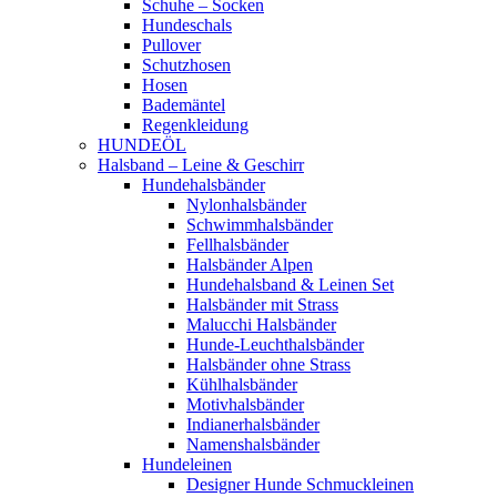
Schuhe – Socken
Hundeschals
Pullover
Schutzhosen
Hosen
Bademäntel
Regenkleidung
HUNDEÖL
Halsband – Leine & Geschirr
Hundehalsbänder
Nylonhalsbänder
Schwimmhalsbänder
Fellhalsbänder
Halsbänder Alpen
Hundehalsband & Leinen Set
Halsbänder mit Strass
Malucchi Halsbänder
Hunde-Leuchthalsbänder
Halsbänder ohne Strass
Kühlhalsbänder
Motivhalsbänder
Indianerhalsbänder
Namenshalsbänder
Hundeleinen
Designer Hunde Schmuckleinen