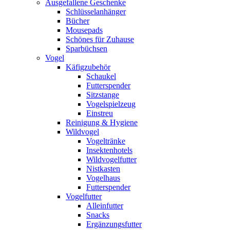
Ausgefallene Geschenke
Schlüsselanhänger
Bücher
Mousepads
Schönes für Zuhause
Sparbüchsen
Vogel
Käfigzubehör
Schaukel
Futterspender
Sitzstange
Vogelspielzeug
Einstreu
Reinigung & Hygiene
Wildvogel
Vogeltränke
Insektenhotels
Wildvogelfutter
Nistkasten
Vogelhaus
Futterspender
Vogelfutter
Alleinfutter
Snacks
Ergänzungsfutter