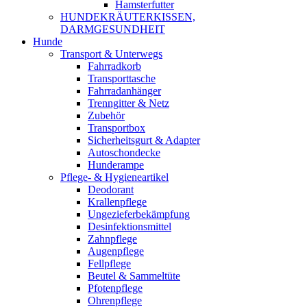
Hamsterfutter
HUNDEKRÄUTERKISSEN,
DARMGESUNDHEIT
Hunde
Transport & Unterwegs
Fahrradkorb
Transporttasche
Fahrradanhänger
Trenngitter & Netz
Zubehör
Transportbox
Sicherheitsgurt & Adapter
Autoschondecke
Hunderampe
Pflege- & Hygieneartikel
Deodorant
Krallenpflege
Ungezieferbekämpfung
Desinfektionsmittel
Zahnpflege
Augenpflege
Fellpflege
Beutel & Sammeltüte
Pfotenpflege
Ohrenpflege