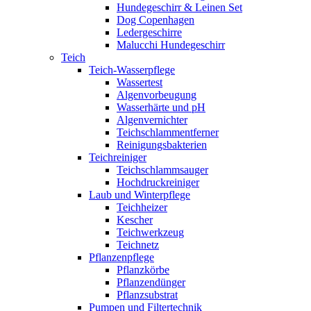
Hundegeschirr & Leinen Set
Dog Copenhagen
Ledergeschirre
Malucchi Hundegeschirr
Teich
Teich-Wasserpflege
Wassertest
Algenvorbeugung
Wasserhärte und pH
Algenvernichter
Teichschlammentferner
Reinigungsbakterien
Teichreiniger
Teichschlammsauger
Hochdruckreiniger
Laub und Winterpflege
Teichheizer
Kescher
Teichwerkzeug
Teichnetz
Pflanzenpflege
Pflanzkörbe
Pflanzendünger
Pflanzsubstrat
Pumpen und Filtertechnik