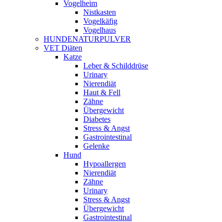
Vogelheim
Nistkasten
Vogelkäfig
Vogelhaus
HUNDENATURPULVER
VET Diäten
Katze
Leber & Schilddrüse
Urinary
Nierendiät
Haut & Fell
Zähne
Übergewicht
Diabetes
Stress & Angst
Gastrointestinal
Gelenke
Hund
Hypoallergen
Nierendiät
Zähne
Urinary
Stress & Angst
Übergewicht
Gastrointestinal