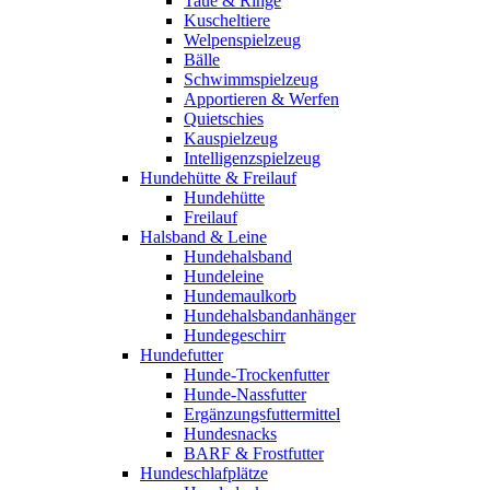
Taue & Ringe
Kuscheltiere
Welpenspielzeug
Bälle
Schwimmspielzeug
Apportieren & Werfen
Quietschies
Kauspielzeug
Intelligenzspielzeug
Hundehütte & Freilauf
Hundehütte
Freilauf
Halsband & Leine
Hundehalsband
Hundeleine
Hundemaulkorb
Hundehalsbandanhänger
Hundegeschirr
Hundefutter
Hunde-Trockenfutter
Hunde-Nassfutter
Ergänzungsfuttermittel
Hundesnacks
BARF & Frostfutter
Hundeschlafplätze