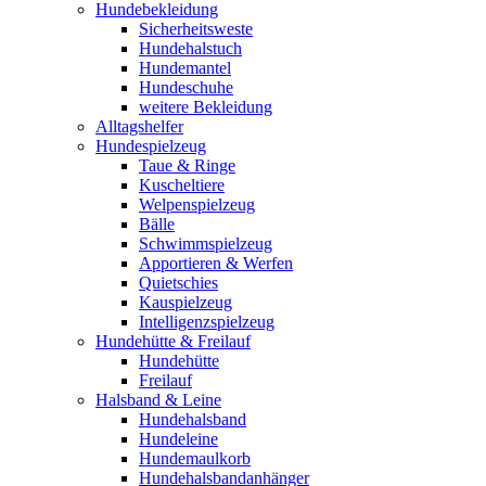
Hundebekleidung
Sicherheitsweste
Hundehalstuch
Hundemantel
Hundeschuhe
weitere Bekleidung
Alltagshelfer
Hundespielzeug
Taue & Ringe
Kuscheltiere
Welpenspielzeug
Bälle
Schwimmspielzeug
Apportieren & Werfen
Quietschies
Kauspielzeug
Intelligenzspielzeug
Hundehütte & Freilauf
Hundehütte
Freilauf
Halsband & Leine
Hundehalsband
Hundeleine
Hundemaulkorb
Hundehalsbandanhänger