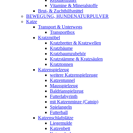
Reptilienfutter
Vitamine & Mineralstoffe
Brut- & Zuchthilfsmittel
BEWEGUNG, HUNDENATURPULVER
Katze
Transport & Unterwegs
Transportbox
Kratzmöbel
Kratzbretter & Kratzwellen
Kratzbäume
Kratzbaumzubehör
Kratzstämme & Kratzsäulen
Kratztonnen
Katzenspielzeug
weitere Katzenspielzeuge
Katzentunnel
Mausspielzeug
Baldrianspielzeug
Futterlabyrinth
mit Katzenminze (Catnip)
Spielangeln
Futterball
Katzenschlafplätze
Liegemulde
Katzenbett