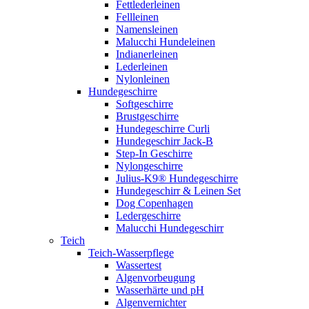
Fettlederleinen
Fellleinen
Namensleinen
Malucchi Hundeleinen
Indianerleinen
Lederleinen
Nylonleinen
Hundegeschirre
Softgeschirre
Brustgeschirre
Hundegeschirre Curli
Hundegeschirr Jack-B
Step-In Geschirre
Nylongeschirre
Julius-K9® Hundegeschirre
Hundegeschirr & Leinen Set
Dog Copenhagen
Ledergeschirre
Malucchi Hundegeschirr
Teich
Teich-Wasserpflege
Wassertest
Algenvorbeugung
Wasserhärte und pH
Algenvernichter