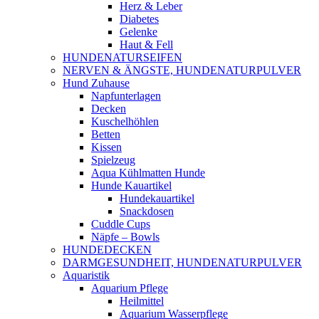
Herz & Leber
Diabetes
Gelenke
Haut & Fell
HUNDENATURSEIFEN
NERVEN & ÄNGSTE, HUNDENATURPULVER
Hund Zuhause
Napfunterlagen
Decken
Kuschelhöhlen
Betten
Kissen
Spielzeug
Aqua Kühlmatten Hunde
Hunde Kauartikel
Hundekauartikel
Snackdosen
Cuddle Cups
Näpfe – Bowls
HUNDEDECKEN
DARMGESUNDHEIT, HUNDENATURPULVER
Aquaristik
Aquarium Pflege
Heilmittel
Aquarium Wasserpflege