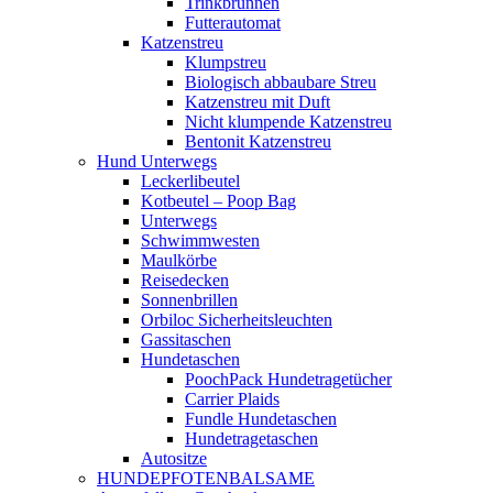
Trinkbrunnen
Futterautomat
Katzenstreu
Klumpstreu
Biologisch abbaubare Streu
Katzenstreu mit Duft
Nicht klumpende Katzenstreu
Bentonit Katzenstreu
Hund Unterwegs
Leckerlibeutel
Kotbeutel – Poop Bag
Unterwegs
Schwimmwesten
Maulkörbe
Reisedecken
Sonnenbrillen
Orbiloc Sicherheitsleuchten
Gassitaschen
Hundetaschen
PoochPack Hundetragetücher
Carrier Plaids
Fundle Hundetaschen
Hundetragetaschen
Autositze
HUNDEPFOTENBALSAME