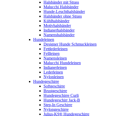
Halsbänder mit Strass
Malucchi Halsbänder
Hunde-Leuchthalsbänder
Halsbänder ohne Strass
Kühlhalsbänder
Motivhalsbänder
Indianerhalsbänder
Namenshalsbänder
Hundeleinen
Designer Hunde Schmuckleinen
Fettlederleinen
Fellleinen
Namensleinen
Malucchi Hundeleinen
Indianerleinen
Lederleinen
Nylonleinen
Hundegeschirre
Softgeschirre
Brustgeschirre
Hundegeschirre Curli
Hundegeschirr Jack-B
Step-In Geschirre
Nylongeschirre
Julius-K9® Hundegeschirre