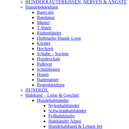
HUNDEKRÄUTERKISSEN, NERVEN & ÄNGSTE
Hundebekleidung
Basecaps
Bandanas
Mäntel
T-Shirts
Rüdenbänder
Duftmarke Hunde Loop
Kleider
Hochzeit
Schuhe – Socken
Hundeschals
Pullover
Schutzhosen
Hosen
Bademäntel
Regenkleidung
HUNDEÖL
Halsband – Leine & Geschirr
Hundehalsbänder
Nylonhalsbänder
Schwimmhalsbänder
Fellhalsbänder
Halsbänder Alpen
Hundehalsband & Leinen Set