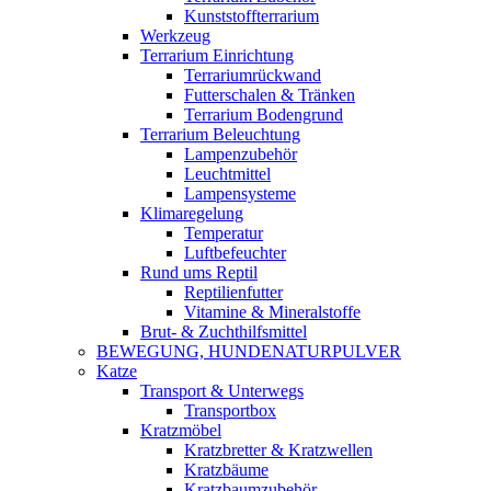
Kunststoffterrarium
Werkzeug
Terrarium Einrichtung
Terrariumrückwand
Futterschalen & Tränken
Terrarium Bodengrund
Terrarium Beleuchtung
Lampenzubehör
Leuchtmittel
Lampensysteme
Klimaregelung
Temperatur
Luftbefeuchter
Rund ums Reptil
Reptilienfutter
Vitamine & Mineralstoffe
Brut- & Zuchthilfsmittel
BEWEGUNG, HUNDENATURPULVER
Katze
Transport & Unterwegs
Transportbox
Kratzmöbel
Kratzbretter & Kratzwellen
Kratzbäume
Kratzbaumzubehör