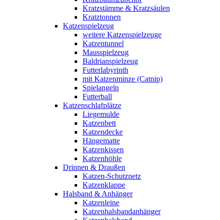
Kratzstämme & Kratzsäulen
Kratztonnen
Katzenspielzeug
weitere Katzenspielzeuge
Katzentunnel
Mausspielzeug
Baldrianspielzeug
Futterlabyrinth
mit Katzenminze (Catnip)
Spielangeln
Futterball
Katzenschlafplätze
Liegemulde
Katzenbett
Katzendecke
Hängematte
Katzenkissen
Katzenhöhle
Drinnen & Draußen
Katzen-Schutznetz
Katzenklappe
Halsband & Anhänger
Katzenleine
Katzenhalsbandanhänger