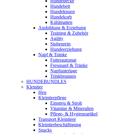
Hundedecke
Hundebett
Hundekissen
Hundekorb
Kühlmatten
Ausbildung & Erziehung
Training & Zubehör
Agility
Stubenrein
Hundeerziehung
Napf & Tränke
Futterautomat
Fressnapf & Tränke
Napfunterlage
Trinkbrunnen
HUNDEBUNDLES
Kleintier
Heu
Kleintierpflege
Einstreu & Stroh
Vitamine & Mineralien
Pflege- & Hygieneartikel
Transport Kleintiere
Kleintierbeschäftigung
Snacks