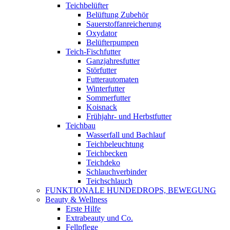
Teichbelüfter
Belüftung Zubehör
Sauerstoffanreicherung
Oxydator
Belüfterpumpen
Teich-Fischfutter
Ganzjahresfutter
Störfutter
Futterautomaten
Winterfutter
Sommerfutter
Koisnack
Frühjahr- und Herbstfutter
Teichbau
Wasserfall und Bachlauf
Teichbeleuchtung
Teichbecken
Teichdeko
Schlauchverbinder
Teichschlauch
FUNKTIONALE HUNDEDROPS, BEWEGUNG
Beauty & Wellness
Erste Hilfe
Extrabeauty und Co.
Fellpflege