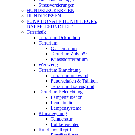
Strassverzierungen
HUNDELECKEREIEN
HUNDEKISSEN
FUNKTIONALE HUNDEDROPS,
DARMGESUNDHEIT
Terraristik
Terrarium Dekoration
Terrarium
Glasterrarium
Terrarium Zubehör
Kunststoffterrarium
Werkzeug
Terrarium Einrichtung
Terrariumrückwand
Futterschalen & Tränken
Terrarium Bodengrund
Terrarium Beleuchtung
Lampenzubehör
Leuchtmittel
Lampensysteme
Klimaregelung
Temperatur
Luftbefeuchter
Rund ums Reptil