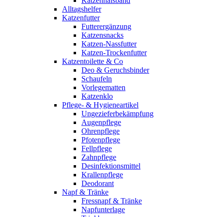
Katzenhalsband
Alltagshelfer
Katzenfutter
Futterergänzung
Katzensnacks
Katzen-Nassfutter
Katzen-Trockenfutter
Katzentoilette & Co
Deo & Geruchsbinder
Schaufeln
Vorlegematten
Katzenklo
Pflege- & Hygieneartikel
Ungezieferbekämpfung
Augenpflege
Ohrenpflege
Pfotenpflege
Fellpflege
Zahnpflege
Desinfektionsmittel
Krallenpflege
Deodorant
Napf & Tränke
Fressnapf & Tränke
Napfunterlage