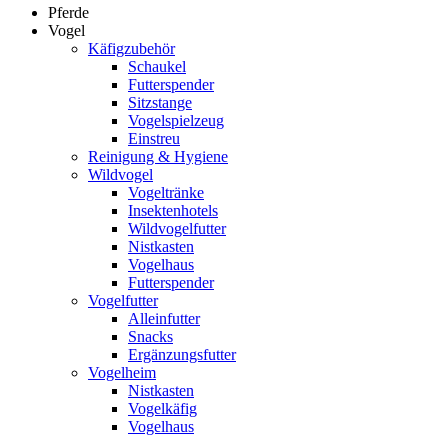
Pferde
Vogel
Käfigzubehör
Schaukel
Futterspender
Sitzstange
Vogelspielzeug
Einstreu
Reinigung & Hygiene
Wildvogel
Vogeltränke
Insektenhotels
Wildvogelfutter
Nistkasten
Vogelhaus
Futterspender
Vogelfutter
Alleinfutter
Snacks
Ergänzungsfutter
Vogelheim
Nistkasten
Vogelkäfig
Vogelhaus