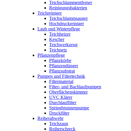
Teichschlammentferner
Reinigungsbakterien
Teichreiniger
Teichschlammsauger
Hochdruckreiniger
Laub und Winterpflege
Teichheizer
Kescher
Teichwerkzeug
Teichnetz
Pflanzenpflege
Pflanzkörbe
Pflanzendünger
Pflanzsubstrat
Pumpen und Filtertechnik
Filtermaterial
Filter- und Bachlaufpumpen
Oberflächenskimmer
UVC Klärer
Durchlauffilter
Springbrunnenpumpe
Druckfilter
Reiherabwehr
Teichzaun
Reiherschreck