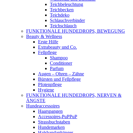
Teichbeleuchtung
Teichbecken
Teichdeko
Schlauchverbinder
Teichschlauch
FUNKTIONALE HUNDEDROPS, BEWEGUNG
Beauty & Wellness
Erste Hilfe
Extrabeauty und Co.
Fellpflege
Shampoo
Conditioner
Parfum
Augen – Ohren – Zähne
Bürsten und Fellpflege
Pfotenpflege
Hygiene
FUNKTIONALE HUNDEDROPS, NERVEN &
ÄNGSTE
Hundeaccessoires
Haarspangen
Accessoires-PuPPuP
Strassbuchstaben
Hundemarken
Halsbandanhänger