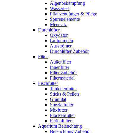
Algenbekämpfung
Wassertest
Pflanzendünger & Pflege
Spurenelemente
Meersalz
Durchlüfter
Oxydator
Luftpumpen
Ausströmer
Durchlüfter Zubehör
Filter
Außenfilter
Innenfilter
Filter Zubehör
Filtermaterial
Fischfutter
Tablettenfutter
Sticks & Pellets
Granulat
Spezialfutter
Mixfutter
Flockenfutter
Ferienfutter
Aquarium Beleuchtung
Beleuchtung Zubehör