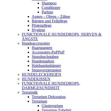
Shampoo
Conditioner
Parfum
Augen – Ohren – Zähne
Bürsten und Fellpflege
Pfotenpflege
Hygiene
FUNKTIONALE HUNDEDROPS, NERVEN &
ÄNGSTE
Hundeaccessoires
Haarspangen
Accessoires-PuPPuP
Strassbuchstaben
Hundemarken
Halsbandanhänger
Strassverzierungen
HUNDELECKEREIEN
HUNDEKISSEN
FUNKTIONALE HUNDEDROPS,
DARMGESUNDHEIT
Terraristik
Terrarium Dekoration
Terrarium
Glasterrarium
Terrarium Zubehör