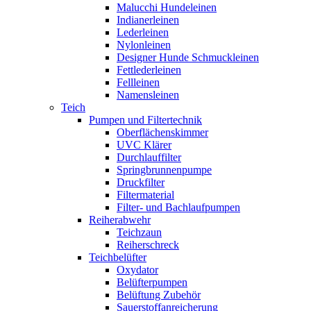
Malucchi Hundeleinen
Indianerleinen
Lederleinen
Nylonleinen
Designer Hunde Schmuckleinen
Fettlederleinen
Fellleinen
Namensleinen
Teich
Pumpen und Filtertechnik
Oberflächenskimmer
UVC Klärer
Durchlauffilter
Springbrunnenpumpe
Druckfilter
Filtermaterial
Filter- und Bachlaufpumpen
Reiherabwehr
Teichzaun
Reiherschreck
Teichbelüfter
Oxydator
Belüfterpumpen
Belüftung Zubehör
Sauerstoffanreicherung