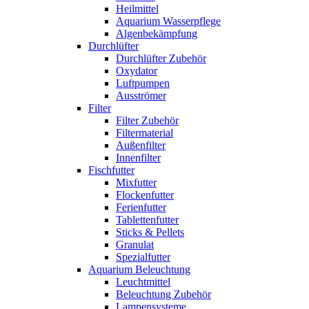
Heilmittel
Aquarium Wasserpflege
Algenbekämpfung
Durchlüfter
Durchlüfter Zubehör
Oxydator
Luftpumpen
Ausströmer
Filter
Filter Zubehör
Filtermaterial
Außenfilter
Innenfilter
Fischfutter
Mixfutter
Flockenfutter
Ferienfutter
Tablettenfutter
Sticks & Pellets
Granulat
Spezialfutter
Aquarium Beleuchtung
Leuchtmittel
Beleuchtung Zubehör
Lampensysteme