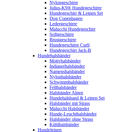
Nylongeschirre
Julius-K9® Hundegeschirre
Hundegeschirr & Leinen Set
Dog Copenhagen
Ledergeschirre
Malucchi Hundegeschirr
Softgeschirre
Brustgeschirre
Hundegeschirre Curli
Hundegeschirr Jack-B
Hundehalsbänder
Motivhalsbänder
Indianerhalsbänder
Namenshalsbänder
Nylonhalsbänder
Schwimmhalsbänder
Fellhalsbänder
Halsbänder Alpen
Hundehalsband & Leinen Set
Halsbänder mit Strass
Malucchi Halsbänder
Hunde-Leuchthalsbänder
Halsbänder ohne Strass
Kühlhalsbänder
Hundeleinen