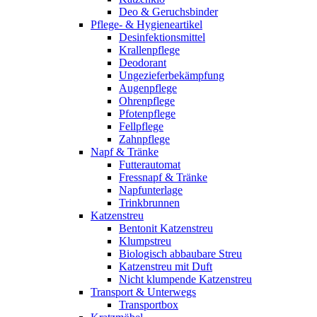
Deo & Geruchsbinder
Pflege- & Hygieneartikel
Desinfektionsmittel
Krallenpflege
Deodorant
Ungezieferbekämpfung
Augenpflege
Ohrenpflege
Pfotenpflege
Fellpflege
Zahnpflege
Napf & Tränke
Futterautomat
Fressnapf & Tränke
Napfunterlage
Trinkbrunnen
Katzenstreu
Bentonit Katzenstreu
Klumpstreu
Biologisch abbaubare Streu
Katzenstreu mit Duft
Nicht klumpende Katzenstreu
Transport & Unterwegs
Transportbox