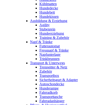
Kühlmatten
Hundedecke
Hundebett
Hundekissen
Ausbildung & Erziehung
Agility
Stubenrein
Hundeerziehung
Training & Zubehör
Napf & Tränke
Futterautomat
Fressnapf & Tränke
Napfunterlage
Trinkbrunnen
Transport & Unterwegs
Trenngitter & Netz
Zubehör
Transportbox
Sicherheitsgurt & Adapter
Autoschondecke
Hunderampe
Fahrradkorb
Transporttasche
Fahrradanhänger