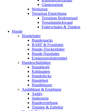
Kunststoffterrarium
Glasterrarium
Werkzeug
Terrarium Einrichtung
Terrarium Bodengrund
Terrariumrückwand
Futterschalen & Tränken
Hunde
Hundefutter
Hundesnacks
BARF & Frostfutter
Hunde-Trockenfutter
Hunde-Nassfutter
Ergänzungsfuttermittel
Hundeschlafplätze
Hundekorb
Kühlmatten
Hundedecke
Hundebett
Hundekissen
Ausbildung & Erziehung
Agility
Stubenrein
Hundeerziehung
Training & Zubehör