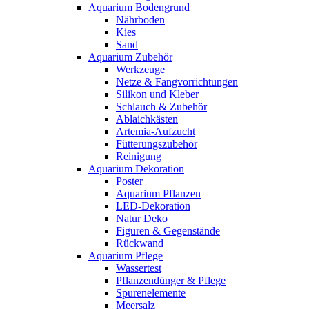
Aquarium Bodengrund
Nährboden
Kies
Sand
Aquarium Zubehör
Werkzeuge
Netze & Fangvorrichtungen
Silikon und Kleber
Schlauch & Zubehör
Ablaichkästen
Artemia-Aufzucht
Fütterungszubehör
Reinigung
Aquarium Dekoration
Poster
Aquarium Pflanzen
LED-Dekoration
Natur Deko
Figuren & Gegenstände
Rückwand
Aquarium Pflege
Wassertest
Pflanzendünger & Pflege
Spurenelemente
Meersalz