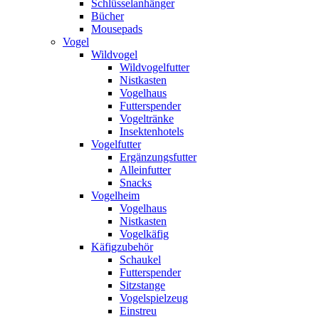
Schlüsselanhänger
Bücher
Mousepads
Vogel
Wildvogel
Wildvogelfutter
Nistkasten
Vogelhaus
Futterspender
Vogeltränke
Insektenhotels
Vogelfutter
Ergänzungsfutter
Alleinfutter
Snacks
Vogelheim
Vogelhaus
Nistkasten
Vogelkäfig
Käfigzubehör
Schaukel
Futterspender
Sitzstange
Vogelspielzeug
Einstreu