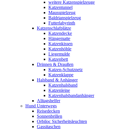
weitere Katzenspielzeuge
Katzentunnel
Mausspielzeug
Baldrianspielzeug
Futterlabyrinth
Katzenschlafplätze
Katzendecke
Hängematte
Katzenkissen
Katzenhöhle
Liegemulde
Katzenbett
Drinnen & Draußen
Katzen-Schutznetz
Katzenklappe
Halsband & Anhänger
Katzenhalsband
Katzenleine
Katzenhalsbandanhänger
Alltagshelfer
Hund Unterwegs
Reisedecken
Sonnenbrillen
Orbiloc Sicherheitsleuchten
Gassitaschen