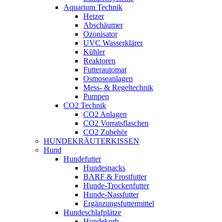
Aquarium Technik
Heizer
Abschäumer
Ozonisator
UVC Wasserklärer
Kühler
Reaktoren
Futterautomat
Osmoseanlagen
Mess- & Regeltechnik
Pumpen
CO2 Technik
CO2 Anlagen
CO2 Vorratsflaschen
CO2 Zubehör
HUNDEKRÄUTERKISSEN
Hund
Hundefutter
Hundesnacks
BARF & Frostfutter
Hunde-Trockenfutter
Hunde-Nassfutter
Ergänzungsfuttermittel
Hundeschlafplätze
Hundekorb