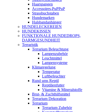
Haarspangen
Accessoires-PuPPuP
Strassbuchstaben
Hundemarken
Halsbandanhänger
HUNDELECKEREIEN
HUNDEKISSEN
FUNKTIONALE HUNDEDROPS,
DARMGESUNDHEIT
Terraristik
Terrarium Beleuchtung
Lampenzubehör
Leuchtmittel
Lampensysteme
Klimaregelung
Temperatur
Luftbefeuchter
Rund ums Reptil
Reptilienfutter
Vitamine & Mineralstoffe
Brut- & Zuchthilfsmittel
Terrarium Dekoration
Terrarium
Terrarium Zubehör