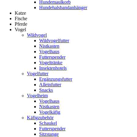
Hundemaulkorb
Hundehalsbandanhänger
Katze
Fische
Pferde
Vogel
Wildvogel
Wildvogelfutter
Nistkasten
Vogelhaus
Futterspender
Vogeltränke
Insektenhotels
Vogelfutter
Ergänzungsfutter
Alleinfutter
Snacks
Vogelheim
Vogelhaus
Nistkasten
Vogelkäfig
Käfigzubehör
Schaukel
Futterspender
Sitzstange