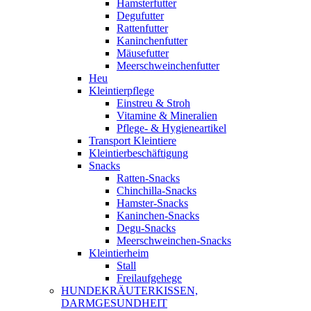
Hamsterfutter
Degufutter
Rattenfutter
Kaninchenfutter
Mäusefutter
Meerschweinchenfutter
Heu
Kleintierpflege
Einstreu & Stroh
Vitamine & Mineralien
Pflege- & Hygieneartikel
Transport Kleintiere
Kleintierbeschäftigung
Snacks
Ratten-Snacks
Chinchilla-Snacks
Hamster-Snacks
Kaninchen-Snacks
Degu-Snacks
Meerschweinchen-Snacks
Kleintierheim
Stall
Freilaufgehege
HUNDEKRÄUTERKISSEN,
DARMGESUNDHEIT