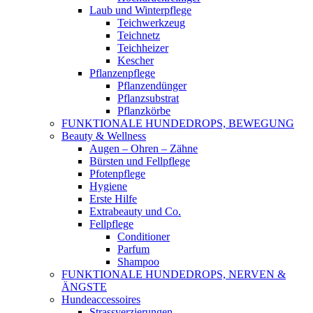
Laub und Winterpflege
Teichwerkzeug
Teichnetz
Teichheizer
Kescher
Pflanzenpflege
Pflanzendünger
Pflanzsubstrat
Pflanzkörbe
FUNKTIONALE HUNDEDROPS, BEWEGUNG
Beauty & Wellness
Augen – Ohren – Zähne
Bürsten und Fellpflege
Pfotenpflege
Hygiene
Erste Hilfe
Extrabeauty und Co.
Fellpflege
Conditioner
Parfum
Shampoo
FUNKTIONALE HUNDEDROPS, NERVEN &
ÄNGSTE
Hundeaccessoires
Strassverzierungen