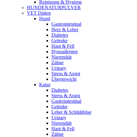
Reinigung & Hygiene
HUNDENATURPULVER
VET Diäten
Hund
Gastrointestinal
Herz & Leber
Diabetes
Gelenke
Haut & Fell
Hypoallergen
Nierendiät
Zähne
Urinary
Stress & Angst
Übergewicht
Katze
Diabetes
Stress & Angst
Gastrointestinal
Gelenke
Leber & Schilddrüse
Urinary
Nierendiät
Haut & Fell
Zähne