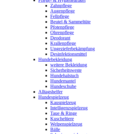
Pflege- & Hygieneartikel
Zahnpflege
Augenpflege
Fellpflege
Beutel & Sammeltüte
Pfotenpflege
Ohrenpflege
Deodorant
Krallenpflege
Ungezieferbekämpfung
Desinfektionsmittel
Hundebekleidung
weitere Bekleidung
Sicherheitsweste
Hundehalstuch
Hundemantel
Hundeschuhe
Alltagshelfer
Hundespielzeug
Kauspielzeug
Intelligenzspielzeug
Taue & Ringe
Kuscheltiere
Welpenspielzeug
Bälle