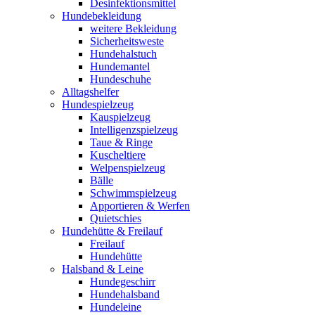
Desinfektionsmittel
Hundebekleidung
weitere Bekleidung
Sicherheitsweste
Hundehalstuch
Hundemantel
Hundeschuhe
Alltagshelfer
Hundespielzeug
Kauspielzeug
Intelligenzspielzeug
Taue & Ringe
Kuscheltiere
Welpenspielzeug
Bälle
Schwimmspielzeug
Apportieren & Werfen
Quietschies
Hundehütte & Freilauf
Freilauf
Hundehütte
Halsband & Leine
Hundegeschirr
Hundehalsband
Hundeleine