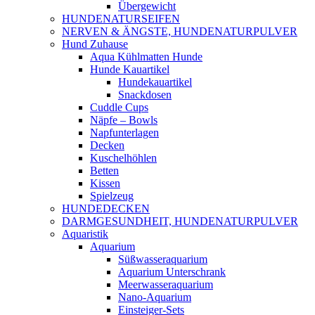
Übergewicht
HUNDENATURSEIFEN
NERVEN & ÄNGSTE, HUNDENATURPULVER
Hund Zuhause
Aqua Kühlmatten Hunde
Hunde Kauartikel
Hundekauartikel
Snackdosen
Cuddle Cups
Näpfe – Bowls
Napfunterlagen
Decken
Kuschelhöhlen
Betten
Kissen
Spielzeug
HUNDEDECKEN
DARMGESUNDHEIT, HUNDENATURPULVER
Aquaristik
Aquarium
Süßwasseraquarium
Aquarium Unterschrank
Meerwasseraquarium
Nano-Aquarium
Einsteiger-Sets