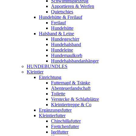
Schwimmspielzeug
Apportieren & Werfen
Quietschies
Hundehütte & Freilauf
Freilauf
Hundehütte
Halsband & Leine
Hundegeschirr
Hundehalsband
Hundeleine
Hundemaulkorb
Hundehalsbandanhänger
HUNDEBUNDLES
Kleintier
Einrichtung
Futternapf & Tränke
Abenteuerlandschaft
Toilette
Verstecke & Schlafplätze
Kleintiertreppe & Co
Ergänzungsfutter
Kleintierfutter
Chinchillafutter
Frettchenfutter
Igelfutter