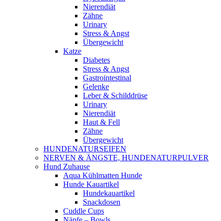
Nierendiät
Zähne
Urinary
Stress & Angst
Übergewicht
Katze
Diabetes
Stress & Angst
Gastrointestinal
Gelenke
Leber & Schilddrüse
Urinary
Nierendiät
Haut & Fell
Zähne
Übergewicht
HUNDENATURSEIFEN
NERVEN & ÄNGSTE, HUNDENATURPULVER
Hund Zuhause
Aqua Kühlmatten Hunde
Hunde Kauartikel
Hundekauartikel
Snackdosen
Cuddle Cups
Näpfe – Bowls