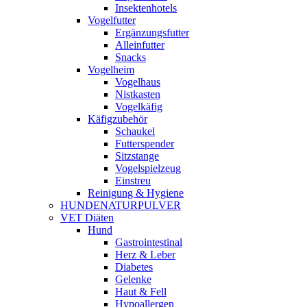
Insektenhotels
Vogelfutter
Ergänzungsfutter
Alleinfutter
Snacks
Vogelheim
Vogelhaus
Nistkasten
Vogelkäfig
Käfigzubehör
Schaukel
Futterspender
Sitzstange
Vogelspielzeug
Einstreu
Reinigung & Hygiene
HUNDENATURPULVER
VET Diäten
Hund
Gastrointestinal
Herz & Leber
Diabetes
Gelenke
Haut & Fell
Hypoallergen