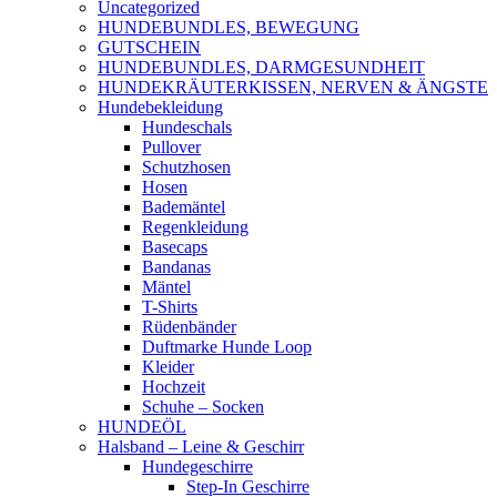
Uncategorized
HUNDEBUNDLES, BEWEGUNG
GUTSCHEIN
HUNDEBUNDLES, DARMGESUNDHEIT
HUNDEKRÄUTERKISSEN, NERVEN & ÄNGSTE
Hundebekleidung
Hundeschals
Pullover
Schutzhosen
Hosen
Bademäntel
Regenkleidung
Basecaps
Bandanas
Mäntel
T-Shirts
Rüdenbänder
Duftmarke Hunde Loop
Kleider
Hochzeit
Schuhe – Socken
HUNDEÖL
Halsband – Leine & Geschirr
Hundegeschirre
Step-In Geschirre