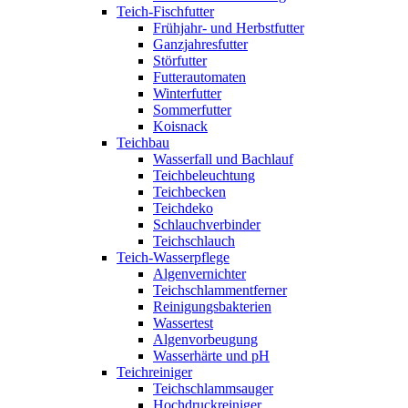
Teich-Fischfutter
Frühjahr- und Herbstfutter
Ganzjahresfutter
Störfutter
Futterautomaten
Winterfutter
Sommerfutter
Koisnack
Teichbau
Wasserfall und Bachlauf
Teichbeleuchtung
Teichbecken
Teichdeko
Schlauchverbinder
Teichschlauch
Teich-Wasserpflege
Algenvernichter
Teichschlammentferner
Reinigungsbakterien
Wassertest
Algenvorbeugung
Wasserhärte und pH
Teichreiniger
Teichschlammsauger
Hochdruckreiniger