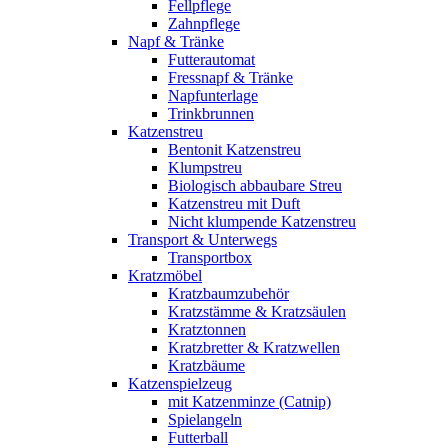
Fellpflege
Zahnpflege
Napf & Tränke
Futterautomat
Fressnapf & Tränke
Napfunterlage
Trinkbrunnen
Katzenstreu
Bentonit Katzenstreu
Klumpstreu
Biologisch abbaubare Streu
Katzenstreu mit Duft
Nicht klumpende Katzenstreu
Transport & Unterwegs
Transportbox
Kratzmöbel
Kratzbaumzubehör
Kratzstämme & Kratzsäulen
Kratztonnen
Kratzbretter & Kratzwellen
Kratzbäume
Katzenspielzeug
mit Katzenminze (Catnip)
Spielangeln
Futterball