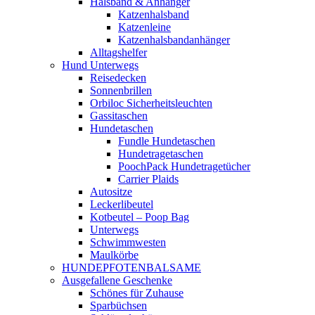
Halsband & Anhänger
Katzenhalsband
Katzenleine
Katzenhalsbandanhänger
Alltagshelfer
Hund Unterwegs
Reisedecken
Sonnenbrillen
Orbiloc Sicherheitsleuchten
Gassitaschen
Hundetaschen
Fundle Hundetaschen
Hundetragetaschen
PoochPack Hundetragetücher
Carrier Plaids
Autositze
Leckerlibeutel
Kotbeutel – Poop Bag
Unterwegs
Schwimmwesten
Maulkörbe
HUNDEPFOTENBALSAME
Ausgefallene Geschenke
Schönes für Zuhause
Sparbüchsen