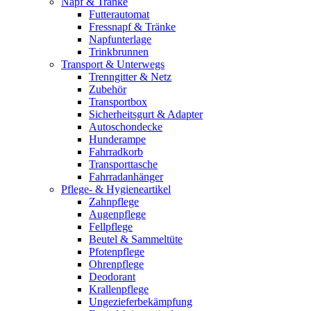
Napf & Tränke
Futterautomat
Fressnapf & Tränke
Napfunterlage
Trinkbrunnen
Transport & Unterwegs
Trenngitter & Netz
Zubehör
Transportbox
Sicherheitsgurt & Adapter
Autoschondecke
Hunderampe
Fahrradkorb
Transporttasche
Fahrradanhänger
Pflege- & Hygieneartikel
Zahnpflege
Augenpflege
Fellpflege
Beutel & Sammeltüte
Pfotenpflege
Ohrenpflege
Deodorant
Krallenpflege
Ungezieferbekämpfung