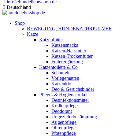
info@hundeliebe-shop.de
Deutschland
Shop
BEWEGUNG, HUNDENATURPULVER
Katze
Katzenfutter
Katzensnacks
Katzen-Nassfutter
Katzen-Trockenfutter
Futterergänzung
Katzentoilette & Co
Schaufeln
Vorlegematten
Katzenklo
Deo & Geruchsbinder
Pflege- & Hygieneartikel
Desinfektionsmittel
Krallenpflege
Deodorant
Ungezieferbekämpfung
Augenpflege
Ohrenpflege
Pfotenpflege