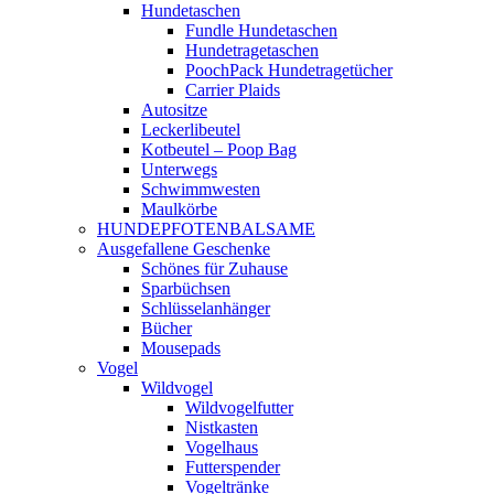
Hundetaschen
Fundle Hundetaschen
Hundetragetaschen
PoochPack Hundetragetücher
Carrier Plaids
Autositze
Leckerlibeutel
Kotbeutel – Poop Bag
Unterwegs
Schwimmwesten
Maulkörbe
HUNDEPFOTENBALSAME
Ausgefallene Geschenke
Schönes für Zuhause
Sparbüchsen
Schlüsselanhänger
Bücher
Mousepads
Vogel
Wildvogel
Wildvogelfutter
Nistkasten
Vogelhaus
Futterspender
Vogeltränke