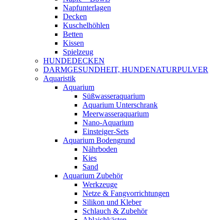
Napfunterlagen
Decken
Kuschelhöhlen
Betten
Kissen
Spielzeug
HUNDEDECKEN
DARMGESUNDHEIT, HUNDENATURPULVER
Aquaristik
Aquarium
Süßwasseraquarium
Aquarium Unterschrank
Meerwasseraquarium
Nano-Aquarium
Einsteiger-Sets
Aquarium Bodengrund
Nährboden
Kies
Sand
Aquarium Zubehör
Werkzeuge
Netze & Fangvorrichtungen
Silikon und Kleber
Schlauch & Zubehör
Ablaichkästen