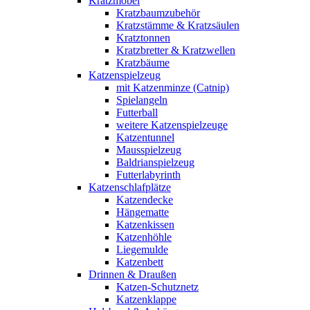
Kratzmöbel
Kratzbaumzubehör
Kratzstämme & Kratzsäulen
Kratztonnen
Kratzbretter & Kratzwellen
Kratzbäume
Katzenspielzeug
mit Katzenminze (Catnip)
Spielangeln
Futterball
weitere Katzenspielzeuge
Katzentunnel
Mausspielzeug
Baldrianspielzeug
Futterlabyrinth
Katzenschlafplätze
Katzendecke
Hängematte
Katzenkissen
Katzenhöhle
Liegemulde
Katzenbett
Drinnen & Draußen
Katzen-Schutznetz
Katzenklappe