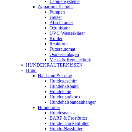
Lampensysteme
Aquarium Technik
Pumpen
Heizer
Abschäumer
Ozonisator
UVC Wasserklärer
Kühler
Reaktoren
Futterautomat
Osmoseanlagen
Mess- & Regeltechnik
HUNDEKRÄUTERKISSEN
Hund
Halsband & Leine
Hundegeschirr
Hundehalsband
Hundeleine
Hundemaulkorb
Hundehalsbandanhänger
Hundefutter
Hundesnacks
BARF & Frostfutter
Hunde-Trockenfutter
Hunde-Nassfutter