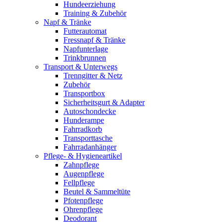
Hundeerziehung
Training & Zubehör
Napf & Tränke
Futterautomat
Fressnapf & Tränke
Napfunterlage
Trinkbrunnen
Transport & Unterwegs
Trenngitter & Netz
Zubehör
Transportbox
Sicherheitsgurt & Adapter
Autoschondecke
Hunderampe
Fahrradkorb
Transporttasche
Fahrradanhänger
Pflege- & Hygieneartikel
Zahnpflege
Augenpflege
Fellpflege
Beutel & Sammeltüte
Pfotenpflege
Ohrenpflege
Deodorant