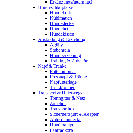
Ergänzungsfuttermittel
Hundeschlafplätze
Hundekorb
Kühlmatten
Hundedecke
Hundebett
Hundekissen
Ausbildung & Erziehung
Agility
Stubenrein
Hundeerziehung
Training & Zubehör
Napf & Tränke
Futterautomat
Fressnapf & Tränke
Napfunterlage
Trinkbrunnen
Transport & Unterwegs
Trenngitter & Netz
Zubehör
Transportbox
Sicherheitsgurt & Adapter
Autoschondecke
Hunderampe
Fahrradkorb