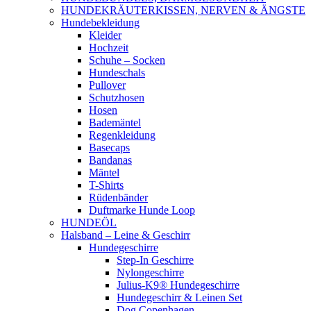
HUNDEKRÄUTERKISSEN, NERVEN & ÄNGSTE
Hundebekleidung
Kleider
Hochzeit
Schuhe – Socken
Hundeschals
Pullover
Schutzhosen
Hosen
Bademäntel
Regenkleidung
Basecaps
Bandanas
Mäntel
T-Shirts
Rüdenbänder
Duftmarke Hunde Loop
HUNDEÖL
Halsband – Leine & Geschirr
Hundegeschirre
Step-In Geschirre
Nylongeschirre
Julius-K9® Hundegeschirre
Hundegeschirr & Leinen Set
Dog Copenhagen