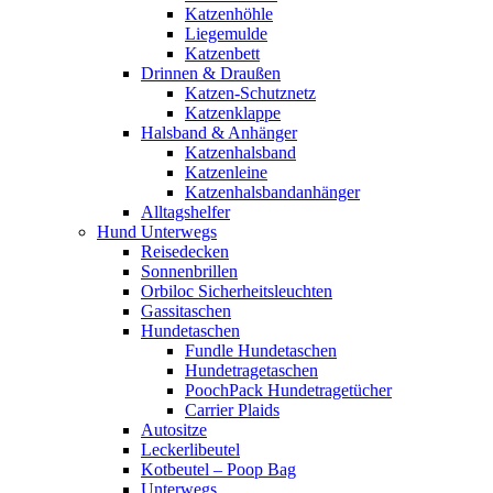
Katzenhöhle
Liegemulde
Katzenbett
Drinnen & Draußen
Katzen-Schutznetz
Katzenklappe
Halsband & Anhänger
Katzenhalsband
Katzenleine
Katzenhalsbandanhänger
Alltagshelfer
Hund Unterwegs
Reisedecken
Sonnenbrillen
Orbiloc Sicherheitsleuchten
Gassitaschen
Hundetaschen
Fundle Hundetaschen
Hundetragetaschen
PoochPack Hundetragetücher
Carrier Plaids
Autositze
Leckerlibeutel
Kotbeutel – Poop Bag
Unterwegs