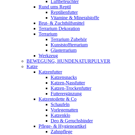
Luftbefeuchter
Rund ums Reptil
Reptilienfutter
Vitamine & Mineralstoffe
Brut- & Zuchthilfsmittel
Terrarium Dekoration
Terrarium
Terrarium Zubehör
Kunststoffterrarium
Glasterrarium
Werkzeug
BEWEGUNG, HUNDENATURPULVER
Katze
Katzenfutter
Katzensnacks
Katzen-Nassfutter
Katzen-Trockenfutter
Futterergänzung
Katzentoilette & Co
Schaufeln
Vorlegematten
Katzenklo
Deo & Geruchsbinder
Pflege- & Hygieneartikel
Zahnpflege