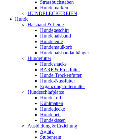
Strassbuchstaben
Hundemarken
HUNDELECKEREIEN
Hunde
Halsband & Leine
Hundegeschirr
Hundehalsband
Hundeleine
Hundemaulkorb
Hundehalsbandanhänger
Hundefutter
Hundesnacks
BARF & Frostfutter
Hunde-Trockenfutter
Hunde-Nassfutter
Ergänzungsfuttermittel
Hundeschlafplätze
Hundekorb
Kühlmatten
Hundedecke
Hundebett
Hundekissen
Ausbildung & Erziehung
Agility
Stubenrein