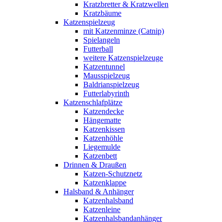
Kratzbretter & Kratzwellen
Kratzbäume
Katzenspielzeug
mit Katzenminze (Catnip)
Spielangeln
Futterball
weitere Katzenspielzeuge
Katzentunnel
Mausspielzeug
Baldrianspielzeug
Futterlabyrinth
Katzenschlafplätze
Katzendecke
Hängematte
Katzenkissen
Katzenhöhle
Liegemulde
Katzenbett
Drinnen & Draußen
Katzen-Schutznetz
Katzenklappe
Halsband & Anhänger
Katzenhalsband
Katzenleine
Katzenhalsbandanhänger