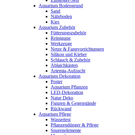
Einsteiger-Sets
Aquarium Bodengrund
Sand
Nährboden
Kies
Aquarium Zubehör
Fütterungszubehör
Reinigung
Werkzeuge
Netze & Fangvorrichtungen
Silikon und Kleber
Schlauch & Zubehör
Ablaichkästen
Artemia-Aufzucht
Aquarium Dekoration
Poster
Aquarium Pflanzen
LED-Dekoration
Natur Deko
Figuren & Gegenstände
Rückwand
Aquarium Pflege
Wassertest
Pflanzendünger & Pflege
Spurenelemente