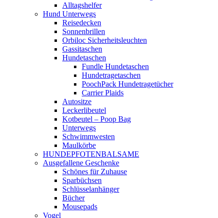
Alltagshelfer
Hund Unterwegs
Reisedecken
Sonnenbrillen
Orbiloc Sicherheitsleuchten
Gassitaschen
Hundetaschen
Fundle Hundetaschen
Hundetragetaschen
PoochPack Hundetragetücher
Carrier Plaids
Autositze
Leckerlibeutel
Kotbeutel – Poop Bag
Unterwegs
Schwimmwesten
Maulkörbe
HUNDEPFOTENBALSAME
Ausgefallene Geschenke
Schönes für Zuhause
Sparbüchsen
Schlüsselanhänger
Bücher
Mousepads
Vogel