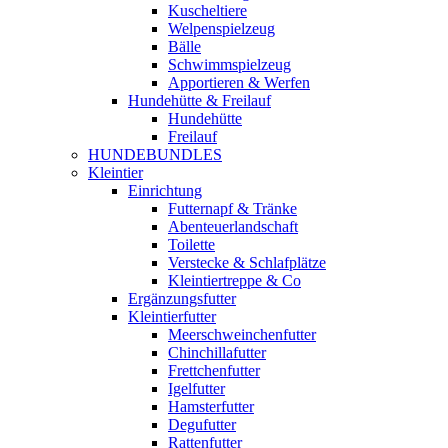
Kuscheltiere
Welpenspielzeug
Bälle
Schwimmspielzeug
Apportieren & Werfen
Hundehütte & Freilauf
Hundehütte
Freilauf
HUNDEBUNDLES
Kleintier
Einrichtung
Futternapf & Tränke
Abenteuerlandschaft
Toilette
Verstecke & Schlafplätze
Kleintiertreppe & Co
Ergänzungsfutter
Kleintierfutter
Meerschweinchenfutter
Chinchillafutter
Frettchenfutter
Igelfutter
Hamsterfutter
Degufutter
Rattenfutter