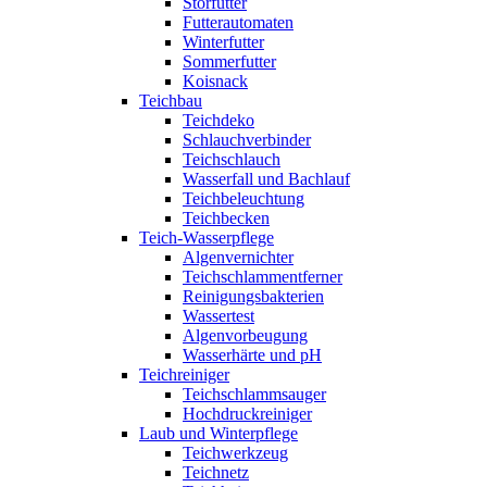
Störfutter
Futterautomaten
Winterfutter
Sommerfutter
Koisnack
Teichbau
Teichdeko
Schlauchverbinder
Teichschlauch
Wasserfall und Bachlauf
Teichbeleuchtung
Teichbecken
Teich-Wasserpflege
Algenvernichter
Teichschlammentferner
Reinigungsbakterien
Wassertest
Algenvorbeugung
Wasserhärte und pH
Teichreiniger
Teichschlammsauger
Hochdruckreiniger
Laub und Winterpflege
Teichwerkzeug
Teichnetz