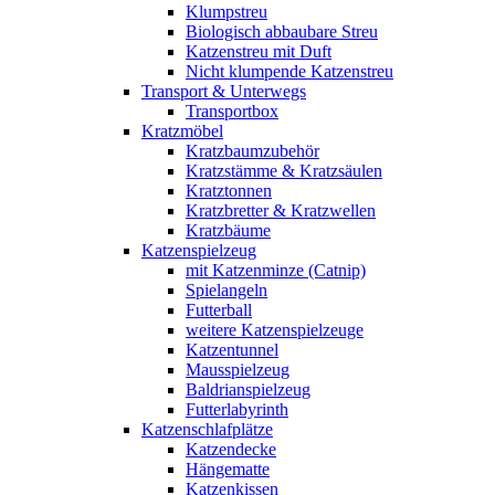
Klumpstreu
Biologisch abbaubare Streu
Katzenstreu mit Duft
Nicht klumpende Katzenstreu
Transport & Unterwegs
Transportbox
Kratzmöbel
Kratzbaumzubehör
Kratzstämme & Kratzsäulen
Kratztonnen
Kratzbretter & Kratzwellen
Kratzbäume
Katzenspielzeug
mit Katzenminze (Catnip)
Spielangeln
Futterball
weitere Katzenspielzeuge
Katzentunnel
Mausspielzeug
Baldrianspielzeug
Futterlabyrinth
Katzenschlafplätze
Katzendecke
Hängematte
Katzenkissen