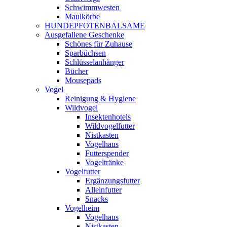
Schwimmwesten
Maulkörbe
HUNDEPFOTENBALSAME
Ausgefallene Geschenke
Schönes für Zuhause
Sparbüchsen
Schlüsselanhänger
Bücher
Mousepads
Vogel
Reinigung & Hygiene
Wildvogel
Insektenhotels
Wildvogelfutter
Nistkasten
Vogelhaus
Futterspender
Vogeltränke
Vogelfutter
Ergänzungsfutter
Alleinfutter
Snacks
Vogelheim
Vogelhaus
Nistkasten