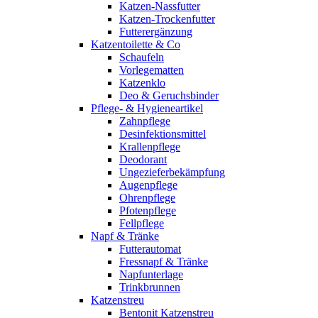
Katzen-Nassfutter
Katzen-Trockenfutter
Futterergänzung
Katzentoilette & Co
Schaufeln
Vorlegematten
Katzenklo
Deo & Geruchsbinder
Pflege- & Hygieneartikel
Zahnpflege
Desinfektionsmittel
Krallenpflege
Deodorant
Ungezieferbekämpfung
Augenpflege
Ohrenpflege
Pfotenpflege
Fellpflege
Napf & Tränke
Futterautomat
Fressnapf & Tränke
Napfunterlage
Trinkbrunnen
Katzenstreu
Bentonit Katzenstreu