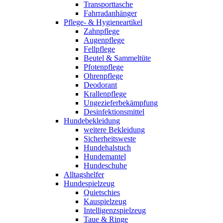
Transporttasche
Fahrradanhänger
Pflege- & Hygieneartikel
Zahnpflege
Augenpflege
Fellpflege
Beutel & Sammeltüte
Pfotenpflege
Ohrenpflege
Deodorant
Krallenpflege
Ungezieferbekämpfung
Desinfektionsmittel
Hundebekleidung
weitere Bekleidung
Sicherheitsweste
Hundehalstuch
Hundemantel
Hundeschuhe
Alltagshelfer
Hundespielzeug
Quietschies
Kauspielzeug
Intelligenzspielzeug
Taue & Ringe