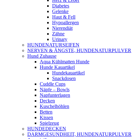
Herz & Leber
Diabetes
Gelenke
Haut & Fell
Hypoallergen
Nierendiät
Zähne
Urinary
HUNDENATURSEIFEN
NERVEN & ÄNGSTE, HUNDENATURPULVER
Hund Zuhause
Aqua Kühlmatten Hunde
Hunde Kauartikel
Hundekauartikel
Snackdosen
Cuddle Cups
Näpfe – Bowls
Napfunterlagen
Decken
Kuschelhöhlen
Betten
Kissen
Spielzeug
HUNDEDECKEN
DARMGESUNDHEIT, HUNDENATURPULVER