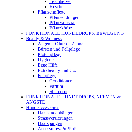
Teichheizer
Kescher
Pflanzenpflege
Pflanzendünger
Pflanzsubstrat
Pflanzkörbe
FUNKTIONALE HUNDEDROPS, BEWEGUNG
Beauty & Wellness
Augen – Ohren – Zähne
Bürsten und Fellpflege
Pfotenpflege
Hygiene
Erste Hilfe
Extrabeauty und Co.
Fellpflege
Conditioner
Parfum
Shampoo
FUNKTIONALE HUNDEDROPS, NERVEN &
ÄNGSTE
Hundeaccessoires
Halsbandanhänger
Strassverzierungen
Haarspangen
Accessoires-PuPPuP