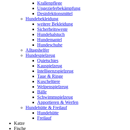
Krallenpflege
Ungezieferbekämpfung
Desinfektionsmittel
Hundebekleidung
weitere Bekleidung
Sicherheitsweste
Hundehalstuch
Hundemantel
Hundeschuhe
Alltagshelfer
Hundespielzeug
Quietschies
Kauspielzeug
Intelligenzspielzeug
Taue & Ringe
Kuscheltiere
Welpenspielzeug
Bälle
Schwimmspielzeug
Apportieren & Werfen
Hundehütte & Freilauf
Hundehütte
Freilauf
Katze
Fische