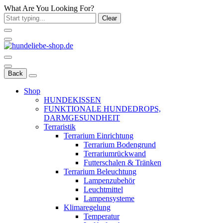
What Are You Looking For?
Clear
Back
Shop
HUNDEKISSEN
FUNKTIONALE HUNDEDROPS,
DARMGESUNDHEIT
Terraristik
Terrarium Einrichtung
Terrarium Bodengrund
Terrariumrückwand
Futterschalen & Tränken
Terrarium Beleuchtung
Lampenzubehör
Leuchtmittel
Lampensysteme
Klimaregelung
Temperatur