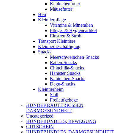
Kaninchenfutter
Mäusefutter
Heu
Kleintierpflege
Vitamine & Mineralien
Pflege- & Hygieneartikel
Einstreu & Stroh
Transport Kleintiere
Kleintierbeschäftigung
Snacks
Meerschweinchen-Snacks
Ratten-Snacks
Chinchilla-Snacks
Hamster-Snacks
Kaninchen-Snacks
Degu-Snacks
Kleintierheim
Stall
Freilaufgehege
HUNDEKRÄUTERKISSEN,
DARMGESUNDHEIT
Uncategorized
HUNDEBUNDLES, BEWEGUNG
GUTSCHEIN
HUNDEBUNDLES, DARMGESUNDHEIT