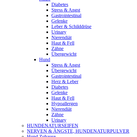
Diabetes
Stress & Angst
Gastrointestinal
Gelenke
Leber & Schilddrüse
Urinary
Nierendiät
Haut & Fell
Zähne
Übergewicht
Hund
Stress & Angst
Übergewicht
Gastrointestinal
Herz & Leber
Diabetes
Gelenke
Haut & Fell
Hypoallergen
Nierendiät
Zähne
Urinary
HUNDENATURSEIFEN
NERVEN & ÄNGSTE, HUNDENATURPULVER
Hund Zuhause