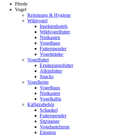
Pferde
Vogel
Reinigung & Hygiene
Wildvogel
Insektenhotels
Wildvogelfutter
Nistkasten
Vogelhaus
Futterspender
Vogeltränke
Vogelfutter
Ergänzungsfutter
Alleinfutter
Snacks
Vogelheim
Vogelhaus
Nistkasten
Vogelkäfig
Käfigzubehör
Schaukel
Futterspender
Sitzstange
Vogelspielzeug
Einstreu