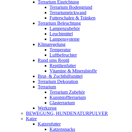
Terrarium Einrichtung
Terrarium Bodengrund
Terrariumrückwand
Futterschalen & Tränken
Terrarium Beleuchtung
Lampenzubehör
Leuchtmittel
Lampensysteme
Klimaregelung
Temperatur
Luftbefeuchter
Rund ums Reptil
Reptilienfutter
Vitamine & Mineralstoffe
Brut- & Zuchthilfsmittel
Terrarium Dekoration
Terrarium
Terrarium Zubehör
Kunststoffterrarium
Glasterrarium
Werkzeug
BEWEGUNG, HUNDENATURPULVER
Katze
Katzenfutter
Katzensnacks