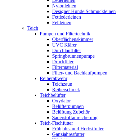
Lederleinen
Nylonleinen
Designer Hunde Schmuckleinen
Fettlederleinen
Fellleinen
Teich
Pumpen und Filtertechnik
Oberflächenskimmer
UVC Klärer
Durchlauffilter
Springbrunnenpumpe
Druckfilter
Filtermaterial
Filter- und Bachlaufpumpen
Reiherabwehr
Teichzaun
Reiherschreck
Teichbelüfter
Oxydator
Belüfterpumpen
Belüftung Zubehör
Sauerstoffanreicherung
Teich-Fischfutter
Frühjahr- und Herbstfutter
Ganzjahresfutter