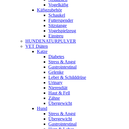
Vogelkäfig
Käfigzubehör
Schaukel
Futterspender
Sitzstange
Vogelspielzeug
Einstreu
HUNDENATURPULVER
VET Diäten
Katze
Diabetes
Stress & Angst
Gastrointestinal
Gelenke
Leber & Schilddrüse
Urinary
Nierendiät
Haut & Fell
Zähne
Übergewicht
Hund
Stress & Angst
Übergewicht
Gastrointestinal