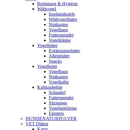
Reinigung & Hygiene
Wildvogel
Insektenhotels
Wildvogelfutter
Nistkasten
Vogelhaus
Futterspender
Vogeltränke
Vogelfutter
Ergänzungsfutter
Alleinfutter
Snacks
Vogelheim
Vogelhaus
Nistkasten
Vogelkäfig
Käfigzubehör
Schaukel
Futterspender
Sitzstange
Vogelspielzeug
Einstreu
HUNDENATURPULVER
VET Diäten
Katze