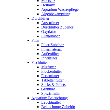
Meersalz
Heilmittel
Aquarium Wasserpflege
Algenbekämpfung
Durchlüfter
Ausströmer
Durchlüfter Zubehör
Oxydator
Luftpumpen
Filter
Filter Zubehör
Filtermaterial
Außenfilter
Innenfilter
Fischfutter
Mixfutter
Flockenfutter
Ferienfutter
Tablettenfutter
Sticks & Pellets
Granulat
Spezialfutter
Aquarium Beleuchtung
Leuchtmittel
Beleuchtung Zubehör