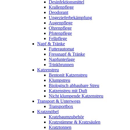
Desinfektionsmittel
Krallenpflege
Deodorant
Ungezieferbekämpfung
Augenpflege
Ohrenpflege
Pfotenpflege
Fellpflege
Napf & Tränke
Futterautomat
Fressnapf & Tränke
Napfunterlage
Trinkbrunnen
Katzenstreu
Bentonit Katzenstreu
Klumpstreu
Biologisch abbaubare Streu
Katzenstreu mit Duft
Nicht klumpende Katzenstreu
Transport & Unterwegs
Transportbox
Kratzmöbel
Kratzbaumzubehör
Kratzstämme & Kratzsäulen
Kratztonnen