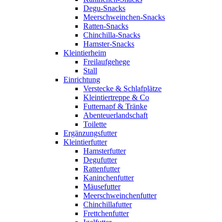
Degu-Snacks
Meerschweinchen-Snacks
Ratten-Snacks
Chinchilla-Snacks
Hamster-Snacks
Kleintierheim
Freilaufgehege
Stall
Einrichtung
Verstecke & Schlafplätze
Kleintiertreppe & Co
Futternapf & Tränke
Abenteuerlandschaft
Toilette
Ergänzungsfutter
Kleintierfutter
Hamsterfutter
Degufutter
Rattenfutter
Kaninchenfutter
Mäusefutter
Meerschweinchenfutter
Chinchillafutter
Frettchenfutter