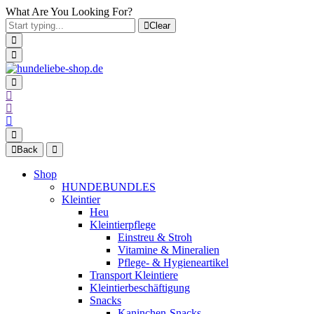
What Are You Looking For?
Clear
Back
Shop
HUNDEBUNDLES
Kleintier
Heu
Kleintierpflege
Einstreu & Stroh
Vitamine & Mineralien
Pflege- & Hygieneartikel
Transport Kleintiere
Kleintierbeschäftigung
Snacks
Kaninchen-Snacks