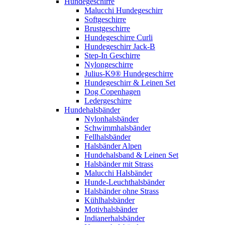
Hundegeschirre
Malucchi Hundegeschirr
Softgeschirre
Brustgeschirre
Hundegeschirre Curli
Hundegeschirr Jack-B
Step-In Geschirre
Nylongeschirre
Julius-K9® Hundegeschirre
Hundegeschirr & Leinen Set
Dog Copenhagen
Ledergeschirre
Hundehalsbänder
Nylonhalsbänder
Schwimmhalsbänder
Fellhalsbänder
Halsbänder Alpen
Hundehalsband & Leinen Set
Halsbänder mit Strass
Malucchi Halsbänder
Hunde-Leuchthalsbänder
Halsbänder ohne Strass
Kühlhalsbänder
Motivhalsbänder
Indianerhalsbänder