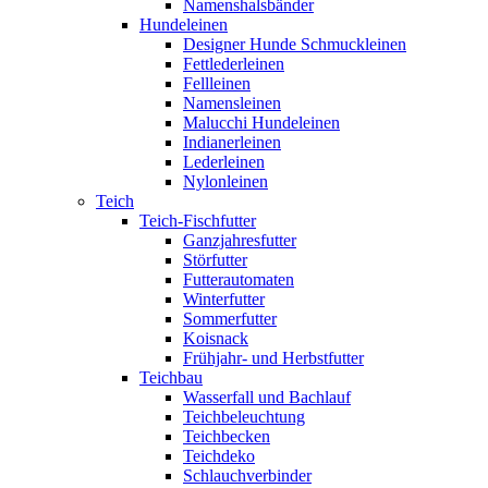
Namenshalsbänder
Hundeleinen
Designer Hunde Schmuckleinen
Fettlederleinen
Fellleinen
Namensleinen
Malucchi Hundeleinen
Indianerleinen
Lederleinen
Nylonleinen
Teich
Teich-Fischfutter
Ganzjahresfutter
Störfutter
Futterautomaten
Winterfutter
Sommerfutter
Koisnack
Frühjahr- und Herbstfutter
Teichbau
Wasserfall und Bachlauf
Teichbeleuchtung
Teichbecken
Teichdeko
Schlauchverbinder