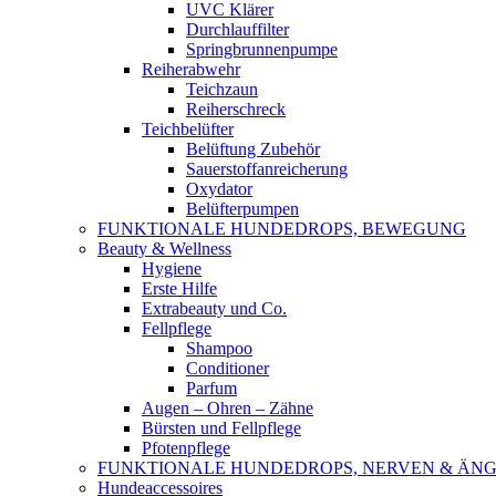
UVC Klärer
Durchlauffilter
Springbrunnenpumpe
Reiherabwehr
Teichzaun
Reiherschreck
Teichbelüfter
Belüftung Zubehör
Sauerstoffanreicherung
Oxydator
Belüfterpumpen
FUNKTIONALE HUNDEDROPS, BEWEGUNG
Beauty & Wellness
Hygiene
Erste Hilfe
Extrabeauty und Co.
Fellpflege
Shampoo
Conditioner
Parfum
Augen – Ohren – Zähne
Bürsten und Fellpflege
Pfotenpflege
FUNKTIONALE HUNDEDROPS, NERVEN & ÄNG
Hundeaccessoires