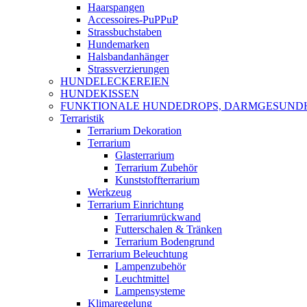
Haarspangen
Accessoires-PuPPuP
Strassbuchstaben
Hundemarken
Halsbandanhänger
Strassverzierungen
HUNDELECKEREIEN
HUNDEKISSEN
FUNKTIONALE HUNDEDROPS, DARMGESUND
Terraristik
Terrarium Dekoration
Terrarium
Glasterrarium
Terrarium Zubehör
Kunststoffterrarium
Werkzeug
Terrarium Einrichtung
Terrariumrückwand
Futterschalen & Tränken
Terrarium Bodengrund
Terrarium Beleuchtung
Lampenzubehör
Leuchtmittel
Lampensysteme
Klimaregelung