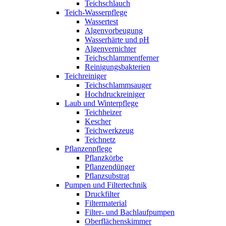
Teichschlauch
Teich-Wasserpflege
Wassertest
Algenvorbeugung
Wasserhärte und pH
Algenvernichter
Teichschlammentferner
Reinigungsbakterien
Teichreiniger
Teichschlammsauger
Hochdruckreiniger
Laub und Winterpflege
Teichheizer
Kescher
Teichwerkzeug
Teichnetz
Pflanzenpflege
Pflanzkörbe
Pflanzendünger
Pflanzsubstrat
Pumpen und Filtertechnik
Druckfilter
Filtermaterial
Filter- und Bachlaufpumpen
Oberflächenskimmer