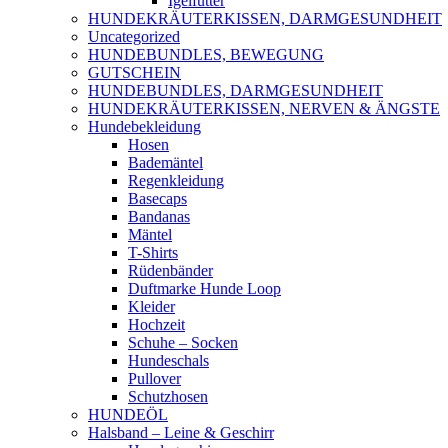
Igelfutter
HUNDEKRÄUTERKISSEN, DARMGESUNDHEIT
Uncategorized
HUNDEBUNDLES, BEWEGUNG
GUTSCHEIN
HUNDEBUNDLES, DARMGESUNDHEIT
HUNDEKRÄUTERKISSEN, NERVEN & ÄNGSTE
Hundebekleidung
Hosen
Bademäntel
Regenkleidung
Basecaps
Bandanas
Mäntel
T-Shirts
Rüdenbänder
Duftmarke Hunde Loop
Kleider
Hochzeit
Schuhe – Socken
Hundeschals
Pullover
Schutzhosen
HUNDEÖL
Halsband – Leine & Geschirr