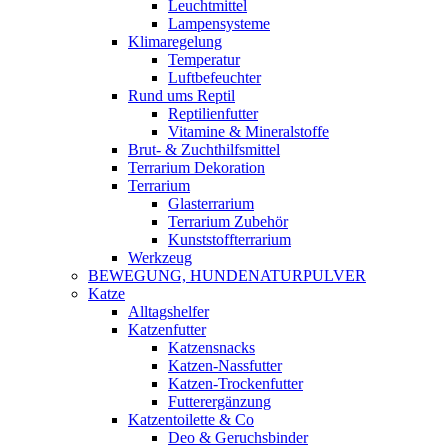
Leuchtmittel
Lampensysteme
Klimaregelung
Temperatur
Luftbefeuchter
Rund ums Reptil
Reptilienfutter
Vitamine & Mineralstoffe
Brut- & Zuchthilfsmittel
Terrarium Dekoration
Terrarium
Glasterrarium
Terrarium Zubehör
Kunststoffterrarium
Werkzeug
BEWEGUNG, HUNDENATURPULVER
Katze
Alltagshelfer
Katzenfutter
Katzensnacks
Katzen-Nassfutter
Katzen-Trockenfutter
Futterergänzung
Katzentoilette & Co
Deo & Geruchsbinder