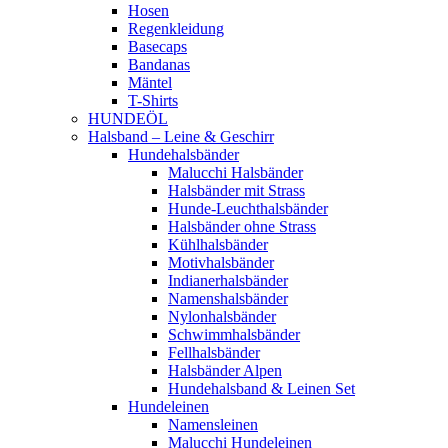
Hosen
Regenkleidung
Basecaps
Bandanas
Mäntel
T-Shirts
HUNDEÖL
Halsband – Leine & Geschirr
Hundehalsbänder
Malucchi Halsbänder
Halsbänder mit Strass
Hunde-Leuchthalsbänder
Halsbänder ohne Strass
Kühlhalsbänder
Motivhalsbänder
Indianerhalsbänder
Namenshalsbänder
Nylonhalsbänder
Schwimmhalsbänder
Fellhalsbänder
Halsbänder Alpen
Hundehalsband & Leinen Set
Hundeleinen
Namensleinen
Malucchi Hundeleinen