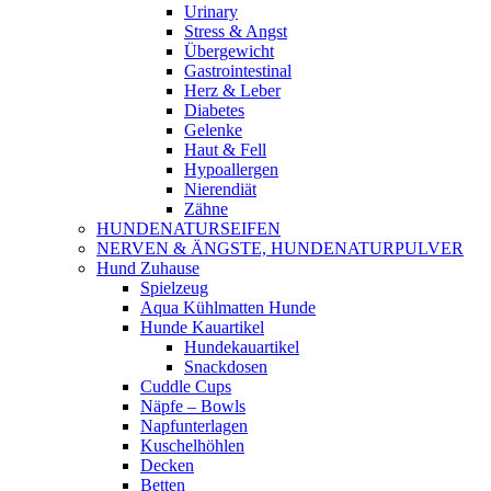
Urinary
Stress & Angst
Übergewicht
Gastrointestinal
Herz & Leber
Diabetes
Gelenke
Haut & Fell
Hypoallergen
Nierendiät
Zähne
HUNDENATURSEIFEN
NERVEN & ÄNGSTE, HUNDENATURPULVER
Hund Zuhause
Spielzeug
Aqua Kühlmatten Hunde
Hunde Kauartikel
Hundekauartikel
Snackdosen
Cuddle Cups
Näpfe – Bowls
Napfunterlagen
Kuschelhöhlen
Decken
Betten