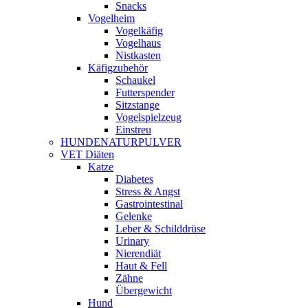
Snacks
Vogelheim
Vogelkäfig
Vogelhaus
Nistkasten
Käfigzubehör
Schaukel
Futterspender
Sitzstange
Vogelspielzeug
Einstreu
HUNDENATURPULVER
VET Diäten
Katze
Diabetes
Stress & Angst
Gastrointestinal
Gelenke
Leber & Schilddrüse
Urinary
Nierendiät
Haut & Fell
Zähne
Übergewicht
Hund