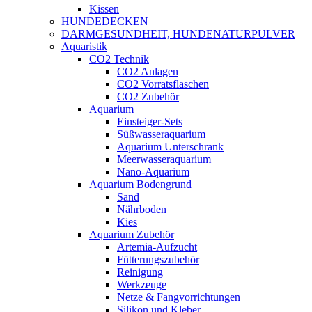
Kissen
HUNDEDECKEN
DARMGESUNDHEIT, HUNDENATURPULVER
Aquaristik
CO2 Technik
CO2 Anlagen
CO2 Vorratsflaschen
CO2 Zubehör
Aquarium
Einsteiger-Sets
Süßwasseraquarium
Aquarium Unterschrank
Meerwasseraquarium
Nano-Aquarium
Aquarium Bodengrund
Sand
Nährboden
Kies
Aquarium Zubehör
Artemia-Aufzucht
Fütterungszubehör
Reinigung
Werkzeuge
Netze & Fangvorrichtungen
Silikon und Kleber