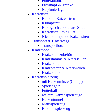
Futterautomat
Fressnapf & Tränke
Napfunterlage
Katzenstreu
Bentonit Katzenstreu
Klumpstreu
Biologisch abbaubare Streu
Katzenstreu mit Duft
Nicht klumpende Katzenstreu
Transport & Unterwegs
Transportbox
Kratzmöbel
Kratzbaumzubehör
Kratzstämme & Kratzsäulen
Kratztonnen
Kratzbretter & Kratzwellen
Kratzbäume
Katzenspielzeug
mit Katzenminze (Catnip)
Spielangeln
Futterball
weitere Katzenspielzeuge
Katzentunnel
Mausspielzeug
Baldrianspielzeug