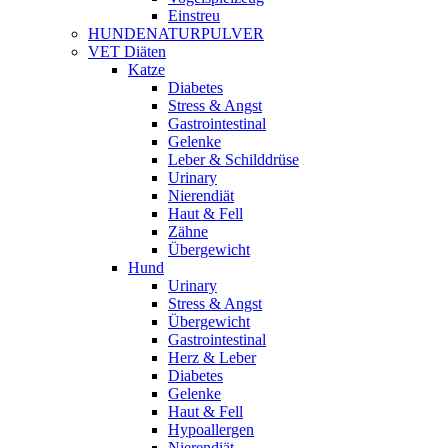
Einstreu
HUNDENATURPULVER
VET Diäten
Katze
Diabetes
Stress & Angst
Gastrointestinal
Gelenke
Leber & Schilddrüse
Urinary
Nierendiät
Haut & Fell
Zähne
Übergewicht
Hund
Urinary
Stress & Angst
Übergewicht
Gastrointestinal
Herz & Leber
Diabetes
Gelenke
Haut & Fell
Hypoallergen
Nierendiät