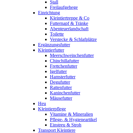
Stall
Freilaufgehege
Einrichtung
Kleintiertreppe & Co
Futternapf & Tränke
Abenteuerlandschaft
Toilette
Verstecke & Schlafplätze
Ergänzungsfutter
Kleintierfutter
Meerschweinchenfutter
Chinchillafutter
Frettchenfutter
Igelfutter
Hamsterfutter
Degufutter
Rattenfutter
Kaninchenfutter
Mäusefutter
Heu
Kleintierpflege
Vitamine & Mineralien
Pflege- & Hygieneartikel
Einstreu & Stroh
Transport Kleintiere