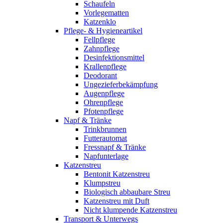
Schaufeln
Vorlegematten
Katzenklo
Pflege- & Hygieneartikel
Fellpflege
Zahnpflege
Desinfektionsmittel
Krallenpflege
Deodorant
Ungezieferbekämpfung
Augenpflege
Ohrenpflege
Pfotenpflege
Napf & Tränke
Trinkbrunnen
Futterautomat
Fressnapf & Tränke
Napfunterlage
Katzenstreu
Bentonit Katzenstreu
Klumpstreu
Biologisch abbaubare Streu
Katzenstreu mit Duft
Nicht klumpende Katzenstreu
Transport & Unterwegs