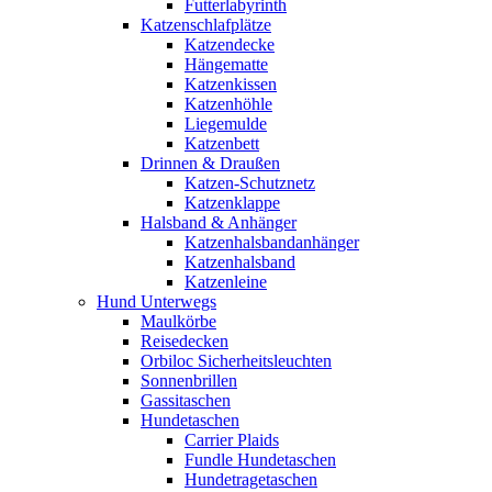
Futterlabyrinth
Katzenschlafplätze
Katzendecke
Hängematte
Katzenkissen
Katzenhöhle
Liegemulde
Katzenbett
Drinnen & Draußen
Katzen-Schutznetz
Katzenklappe
Halsband & Anhänger
Katzenhalsbandanhänger
Katzenhalsband
Katzenleine
Hund Unterwegs
Maulkörbe
Reisedecken
Orbiloc Sicherheitsleuchten
Sonnenbrillen
Gassitaschen
Hundetaschen
Carrier Plaids
Fundle Hundetaschen
Hundetragetaschen