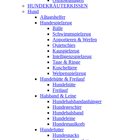
Osmoseanlagen
HUNDEKRÄUTERKISSEN
Hund
Alltagshelfer
Hundespielzeug
Bälle
Schwimmspielzeug
Apportieren & Werfen
Quietschies
Kauspielzeug
Intelligenzspielzeug
Taue & Ringe
Kuscheltiere
Welpenspielzeug
Hundehütte & Freilauf
Hundehütte
Freilauf
Halsband & Leine
Hundehalsbandanhänger
Hundegeschirr
Hundehalsband
Hundeleine
Hundemaulkorb
Hundefutter
Hundesnacks