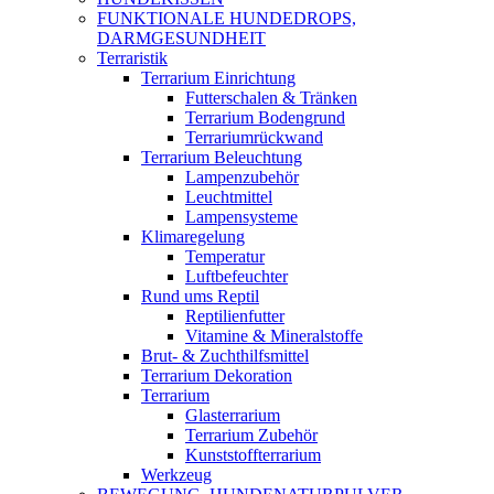
FUNKTIONALE HUNDEDROPS,
DARMGESUNDHEIT
Terraristik
Terrarium Einrichtung
Futterschalen & Tränken
Terrarium Bodengrund
Terrariumrückwand
Terrarium Beleuchtung
Lampenzubehör
Leuchtmittel
Lampensysteme
Klimaregelung
Temperatur
Luftbefeuchter
Rund ums Reptil
Reptilienfutter
Vitamine & Mineralstoffe
Brut- & Zuchthilfsmittel
Terrarium Dekoration
Terrarium
Glasterrarium
Terrarium Zubehör
Kunststoffterrarium
Werkzeug