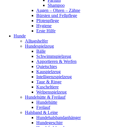
Parfum
Shampoo
Augen – Ohren – Zähne
Bürsten und Fellpflege
Pfotenpflege
Hygiene
Erste Hilfe
Hunde
Alltagshelfer
Hundespielzeug
Bälle
Schwimmspielzeug
Apportieren & Werfen
Quietschies
Kauspielzeug
Intelligenzspielzeug
Taue & Ringe
Kuscheltiere
Welpenspielzeug
Hundehütte & Freilauf
Hundehütte
Freilauf
Halsband & Leine
Hundehalsbandanhänger
Hundegeschirr