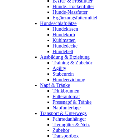
BARF & Frostfutter
Hunde-Trockenfutter
Hunde-Nassfutter
Ergänzungsfuttermittel
Hundeschlafplätze
Hundekissen
Hundekorb
Kühlmatten
Hundedecke
Hundebett
Ausbildung & Erziehung
Training & Zubehör
Agility
Stubenrein
Hundeerziehung
Napf & Tränke
Trinkbrunnen
Futterautomat
Fressnapf & Tränke
Napfunterlage
Transport & Unterwegs
Fahrradanhänger
Trenngitter & Netz
Zubehör
Transportbox