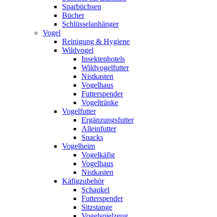
Sparbüchsen
Bücher
Schlüsselanhänger
Vogel
Reinigung & Hygiene
Wildvogel
Insektenhotels
Wildvogelfutter
Nistkasten
Vogelhaus
Futterspender
Vogeltränke
Vogelfutter
Ergänzungsfutter
Alleinfutter
Snacks
Vogelheim
Vogelkäfig
Vogelhaus
Nistkasten
Käfigzubehör
Schaukel
Futterspender
Sitzstange
Vogelspielzeug