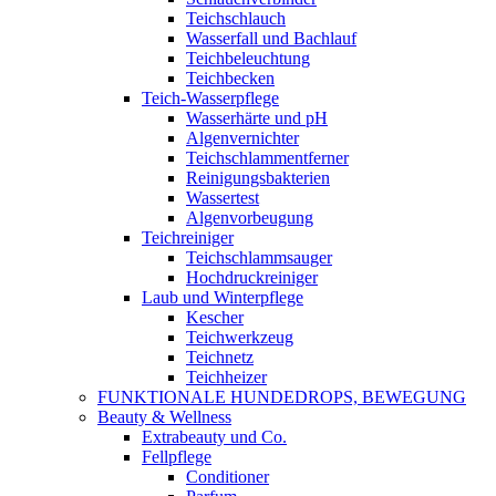
Teichschlauch
Wasserfall und Bachlauf
Teichbeleuchtung
Teichbecken
Teich-Wasserpflege
Wasserhärte und pH
Algenvernichter
Teichschlammentferner
Reinigungsbakterien
Wassertest
Algenvorbeugung
Teichreiniger
Teichschlammsauger
Hochdruckreiniger
Laub und Winterpflege
Kescher
Teichwerkzeug
Teichnetz
Teichheizer
FUNKTIONALE HUNDEDROPS, BEWEGUNG
Beauty & Wellness
Extrabeauty und Co.
Fellpflege
Conditioner