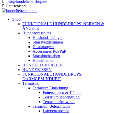
info@hundeliebe-shop.de
Deutschland
Shop
FUNKTIONALE HUNDEDROPS, NERVEN &
ÄNGSTE
Hundeaccessoires
Halsbandanhänger
Strassverzierungen
Haarspangen
Accessoires-PuPPuP
Strassbuchstaben
Hundemarken
HUNDELECKEREIEN
HUNDEKISSEN
FUNKTIONALE HUNDEDROPS,
DARMGESUNDHEIT
Terraristik
Terrarium Einrichtung
Futterschalen & Tränken
Terrarium Bodengrund
Terrariumrückwand
Terrarium Beleuchtung
Lampenzubehör