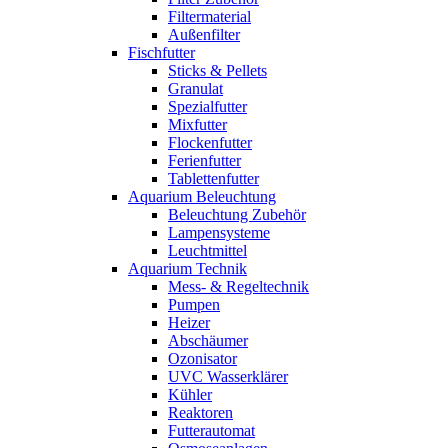
Filtermaterial
Außenfilter
Fischfutter
Sticks & Pellets
Granulat
Spezialfutter
Mixfutter
Flockenfutter
Ferienfutter
Tablettenfutter
Aquarium Beleuchtung
Beleuchtung Zubehör
Lampensysteme
Leuchtmittel
Aquarium Technik
Mess- & Regeltechnik
Pumpen
Heizer
Abschäumer
Ozonisator
UVC Wasserklärer
Kühler
Reaktoren
Futterautomat