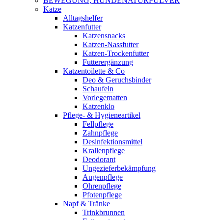
BEWEGUNG, HUNDENATURPULVER
Katze
Alltagshelfer
Katzenfutter
Katzensnacks
Katzen-Nassfutter
Katzen-Trockenfutter
Futterergänzung
Katzentoilette & Co
Deo & Geruchsbinder
Schaufeln
Vorlegematten
Katzenklo
Pflege- & Hygieneartikel
Fellpflege
Zahnpflege
Desinfektionsmittel
Krallenpflege
Deodorant
Ungezieferbekämpfung
Augenpflege
Ohrenpflege
Pfotenpflege
Napf & Tränke
Trinkbrunnen