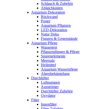
Schlauch & Zubehör
Ablaichkästen
Aquarium Dekoration
Rückwand
Poster
Aquarium Pflanzen
LED-Dekoration
Natur Deko
Figuren & Gegenstände
Aquarium Pflege
Wassertest
Pflanzendünger & Pflege
Spurenelemente
Meersalz
Heilmittel
Aquarium Wasserpflege
Algenbekämpfung
Durchlüfter
Luftpumpen
Ausströmer
Durchlüfter Zubehör
Oxydator
Filter
Innenfilter
Filter Zubehör