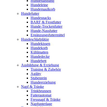
Hundehalsband
Hundeleine
Hundemaulkorb
Hundefutter
Hundesnacks
BARF & Frostfutter
Hunde-Trockenfutter
Hunde-Nassfutter
Ergänzungsfuttermittel
Hundeschlafplätze
Hundekissen
Hundekorb
Kühlmatten
Hundedecke
Hundebett
Ausbildung & Erziehung
Training & Zubehör
Agility
Stubenrein
Hundeerziehung
Napf & Tränke
Trinkbrunnen
Futterautomat
Fressnapf & Tränke
Napfunterlage