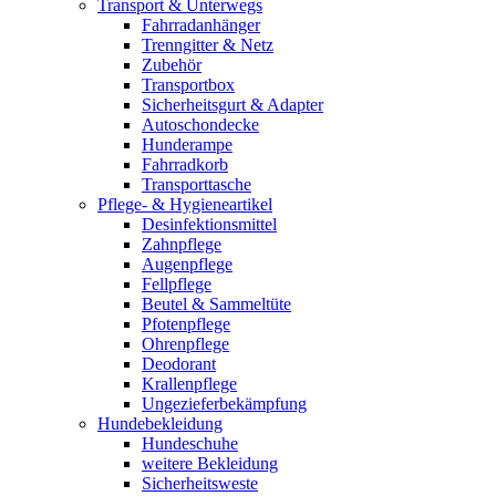
Transport & Unterwegs
Fahrradanhänger
Trenngitter & Netz
Zubehör
Transportbox
Sicherheitsgurt & Adapter
Autoschondecke
Hunderampe
Fahrradkorb
Transporttasche
Pflege- & Hygieneartikel
Desinfektionsmittel
Zahnpflege
Augenpflege
Fellpflege
Beutel & Sammeltüte
Pfotenpflege
Ohrenpflege
Deodorant
Krallenpflege
Ungezieferbekämpfung
Hundebekleidung
Hundeschuhe
weitere Bekleidung
Sicherheitsweste