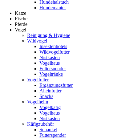
Hundehalstuch
Hundemantel
Katze
Fische
Pferde
Vogel
Reinigung & Hygiene
Wildvogel
Insektenhotels
Wildvogelfutter
Nistkasten
Vogelhaus
Futterspender
Vogeltränke
Vogelfutter
Ergänzungsfutter
Alleinfutter
Snacks
Vogelheim
Vogelkäfig
Vogelhaus
Nistkasten
Käfigzubehör
Schaukel
Futterspender