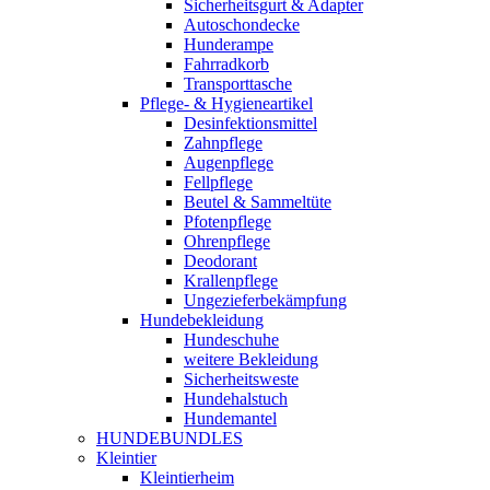
Sicherheitsgurt & Adapter
Autoschondecke
Hunderampe
Fahrradkorb
Transporttasche
Pflege- & Hygieneartikel
Desinfektionsmittel
Zahnpflege
Augenpflege
Fellpflege
Beutel & Sammeltüte
Pfotenpflege
Ohrenpflege
Deodorant
Krallenpflege
Ungezieferbekämpfung
Hundebekleidung
Hundeschuhe
weitere Bekleidung
Sicherheitsweste
Hundehalstuch
Hundemantel
HUNDEBUNDLES
Kleintier
Kleintierheim