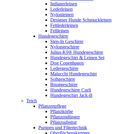
Indianerleinen
Lederleinen
Nylonleinen
Designer Hunde Schmuckleinen
Fettlederleinen
Fellleinen
Hundegeschirre
Step-In Geschirre
Nylongeschirre
Julius-K9® Hundegeschirre
Hundegeschirr & Leinen Set
Dog Copenhagen
Ledergeschirre
Malucchi Hundegeschirr
Softgeschirre
Brustgeschirre
Hundegeschirre Curli
Hundegeschirr Jack-B
Teich
Pflanzenpflege
Pflanzkörbe
Pflanzendünger
Pflanzsubstrat
Pumpen und Filtertechnik
Oberflächenskimmer