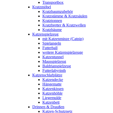
Transportbox
Kratzmöbel
Kratzbaumzubehör
Kratzstämme & Kratzsäulen
Kratztonnen
Kratzbretter & Kratzwellen
Kratzbäume
Katzenspielzeug
mit Katzenminze (Catnip)
Spielangeln
Futterball
weitere Katzenspielzeuge
Katzentunnel
Mausspielzeug
Baldrianspielzeug
Futterlabyrinth
Katzenschlafplätze
Katzendecke
Hängematte
Katzenkissen
Katzenhöhle
Liegemulde
Katzenbett
Drinnen & Draußen
Katzen-Schutznetz