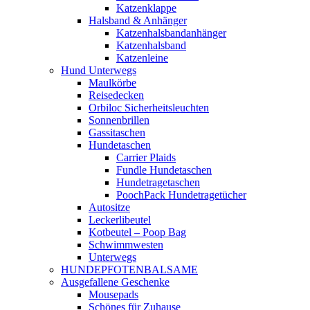
Katzenklappe
Halsband & Anhänger
Katzenhalsbandanhänger
Katzenhalsband
Katzenleine
Hund Unterwegs
Maulkörbe
Reisedecken
Orbiloc Sicherheitsleuchten
Sonnenbrillen
Gassitaschen
Hundetaschen
Carrier Plaids
Fundle Hundetaschen
Hundetragetaschen
PoochPack Hundetragetücher
Autositze
Leckerlibeutel
Kotbeutel – Poop Bag
Schwimmwesten
Unterwegs
HUNDEPFOTENBALSAME
Ausgefallene Geschenke
Mousepads
Schönes für Zuhause