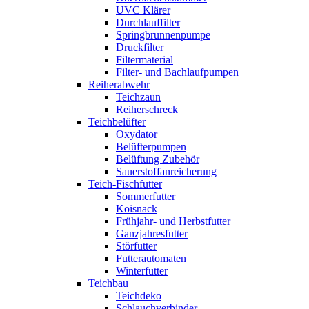
UVC Klärer
Durchlauffilter
Springbrunnenpumpe
Druckfilter
Filtermaterial
Filter- und Bachlaufpumpen
Reiherabwehr
Teichzaun
Reiherschreck
Teichbelüfter
Oxydator
Belüfterpumpen
Belüftung Zubehör
Sauerstoffanreicherung
Teich-Fischfutter
Sommerfutter
Koisnack
Frühjahr- und Herbstfutter
Ganzjahresfutter
Störfutter
Futterautomaten
Winterfutter
Teichbau
Teichdeko
Schlauchverbinder