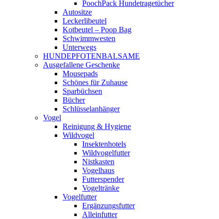
PoochPack Hundetragetücher
Autositze
Leckerlibeutel
Kotbeutel – Poop Bag
Schwimmwesten
Unterwegs
HUNDEPFOTENBALSAME
Ausgefallene Geschenke
Mousepads
Schönes für Zuhause
Sparbüchsen
Bücher
Schlüsselanhänger
Vogel
Reinigung & Hygiene
Wildvogel
Insektenhotels
Wildvogelfutter
Nistkasten
Vogelhaus
Futterspender
Vogeltränke
Vogelfutter
Ergänzungsfutter
Alleinfutter