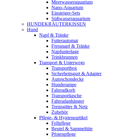
Meerwasseraquarium
Nano-Aquarium
Einsteiger-Sets
Süßwasseraquarium
HUNDEKRÄUTERKISSEN
Hund
Napf & Tränke
Futterautomat
Fressnapf & Tränke
Napfunterlage
Trinkbrunnen
Transport & Unterwegs
Transportbox
Sicherheitsgurt & Adapter
Autoschondecke
Hunderampe
Fahrradkorb
Transporttasche
Fahrradanhänger
Trenngitter & Netz
Zubehör
Pflege- & Hygieneartikel
Fellpflege
Beutel & Sammeltüte
Pfotenpflege