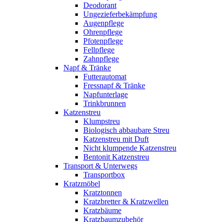
Deodorant
Ungezieferbekämpfung
Augenpflege
Ohrenpflege
Pfotenpflege
Fellpflege
Zahnpflege
Napf & Tränke
Futterautomat
Fressnapf & Tränke
Napfunterlage
Trinkbrunnen
Katzenstreu
Klumpstreu
Biologisch abbaubare Streu
Katzenstreu mit Duft
Nicht klumpende Katzenstreu
Bentonit Katzenstreu
Transport & Unterwegs
Transportbox
Kratzmöbel
Kratztonnen
Kratzbretter & Kratzwellen
Kratzbäume
Kratzbaumzubehör