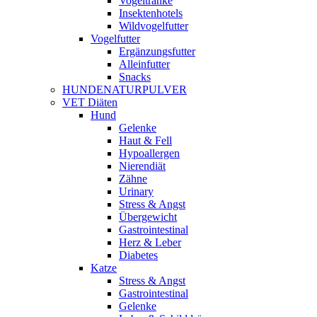
Vogeltränke
Insektenhotels
Wildvogelfutter
Vogelfutter
Ergänzungsfutter
Alleinfutter
Snacks
HUNDENATURPULVER
VET Diäten
Hund
Gelenke
Haut & Fell
Hypoallergen
Nierendiät
Zähne
Urinary
Stress & Angst
Übergewicht
Gastrointestinal
Herz & Leber
Diabetes
Katze
Stress & Angst
Gastrointestinal
Gelenke