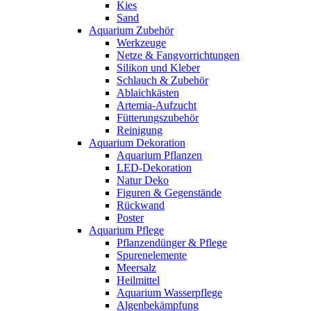
Kies
Sand
Aquarium Zubehör
Werkzeuge
Netze & Fangvorrichtungen
Silikon und Kleber
Schlauch & Zubehör
Ablaichkästen
Artemia-Aufzucht
Fütterungszubehör
Reinigung
Aquarium Dekoration
Aquarium Pflanzen
LED-Dekoration
Natur Deko
Figuren & Gegenstände
Rückwand
Poster
Aquarium Pflege
Pflanzendünger & Pflege
Spurenelemente
Meersalz
Heilmittel
Aquarium Wasserpflege
Algenbekämpfung