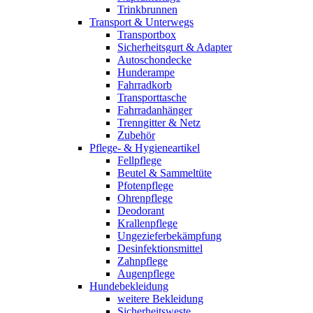
Trinkbrunnen
Transport & Unterwegs
Transportbox
Sicherheitsgurt & Adapter
Autoschondecke
Hunderampe
Fahrradkorb
Transporttasche
Fahrradanhänger
Trenngitter & Netz
Zubehör
Pflege- & Hygieneartikel
Fellpflege
Beutel & Sammeltüte
Pfotenpflege
Ohrenpflege
Deodorant
Krallenpflege
Ungezieferbekämpfung
Desinfektionsmittel
Zahnpflege
Augenpflege
Hundebekleidung
weitere Bekleidung
Sicherheitsweste