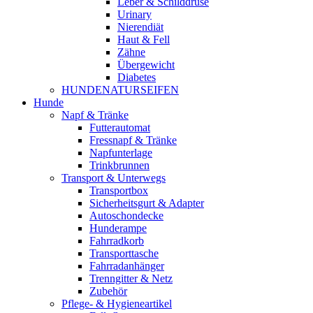
Leber & Schilddrüse
Urinary
Nierendiät
Haut & Fell
Zähne
Übergewicht
Diabetes
HUNDENATURSEIFEN
Hunde
Napf & Tränke
Futterautomat
Fressnapf & Tränke
Napfunterlage
Trinkbrunnen
Transport & Unterwegs
Transportbox
Sicherheitsgurt & Adapter
Autoschondecke
Hunderampe
Fahrradkorb
Transporttasche
Fahrradanhänger
Trenngitter & Netz
Zubehör
Pflege- & Hygieneartikel