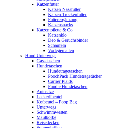
Katzenfutter
Katzen-Nassfutter
Katzen-Trockenfutter
Futterergänzung
Katzensnacks
Katzentoilette & Co
Katzenklo
Deo & Geruchsbinder
Schaufeln
Vorlegematten
Hund Unterwegs
Gassitaschen
Hundetaschen
Hundetragetaschen
PoochPack Hundetragetücher
Carrier Plaids
Fundle Hundetaschen
Autositze
Leckerlibeutel
Kotbeutel – Poop Bag
Unterwegs
Schwimmwesten
Maulkörbe
Reisedecken
Sonnenbrillen