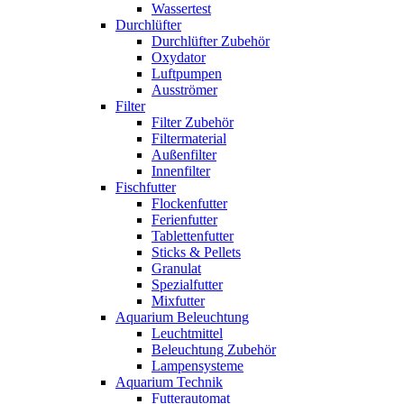
Wassertest
Durchlüfter
Durchlüfter Zubehör
Oxydator
Luftpumpen
Ausströmer
Filter
Filter Zubehör
Filtermaterial
Außenfilter
Innenfilter
Fischfutter
Flockenfutter
Ferienfutter
Tablettenfutter
Sticks & Pellets
Granulat
Spezialfutter
Mixfutter
Aquarium Beleuchtung
Leuchtmittel
Beleuchtung Zubehör
Lampensysteme
Aquarium Technik
Futterautomat