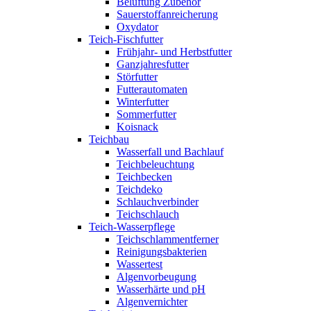
Belüftung Zubehör
Sauerstoffanreicherung
Oxydator
Teich-Fischfutter
Frühjahr- und Herbstfutter
Ganzjahresfutter
Störfutter
Futterautomaten
Winterfutter
Sommerfutter
Koisnack
Teichbau
Wasserfall und Bachlauf
Teichbeleuchtung
Teichbecken
Teichdeko
Schlauchverbinder
Teichschlauch
Teich-Wasserpflege
Teichschlammentferner
Reinigungsbakterien
Wassertest
Algenvorbeugung
Wasserhärte und pH
Algenvernichter