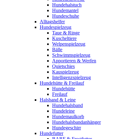
Hundehalstuch
Hundemantel
Hundeschuhe
Alltagshelfer
Hundespielzeug
Taue & Ringe
Kuscheltiere
Welpenspielzeug
Bälle
Schwimmspielzeug
Apportieren & Werfen
Quietschies
Kauspielzeug
Intelligenzspielzeug
Hundehütte & Freilauf
Hundehütte
Freilauf
Halsband & Leine
Hundehalsband
Hundeleine
Hundemaulkorb
Hundehalsbandanhänger
Hundegeschirr
Hundefutter
BARF & Frostfutter