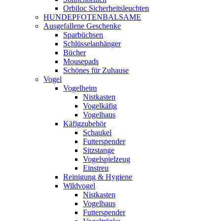
Orbiloc Sicherheitsleuchten
HUNDEPFOTENBALSAME
Ausgefallene Geschenke
Sparbüchsen
Schlüsselanhänger
Bücher
Mousepads
Schönes für Zuhause
Vogel
Vogelheim
Nistkasten
Vogelkäfig
Vogelhaus
Käfigzubehör
Schaukel
Futterspender
Sitzstange
Vogelspielzeug
Einstreu
Reinigung & Hygiene
Wildvogel
Nistkasten
Vogelhaus
Futterspender