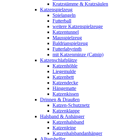
Kratzstämme & Kratzsäulen
Katzenspielzeug
Spielangeln
Futterball
weitere Katzenspielzeuge
Katzentunnel
Mausspielzeug
Baldrianspielzeug
Futterlabyrinth
mit Katzenminze (Catnip)
Katzenschlafplätze
Katzenhöhle
Liegemulde
Katzenbett
Katzendecke
Hängematte
Katzenkissen
Drinnen & Draußen
Katzen-Schutznetz
Katzenklappe
Halsband & Anhänger
Katzenhalsband
Katzenleine
Katzenhalsbandanhänger
Alltagshelfer