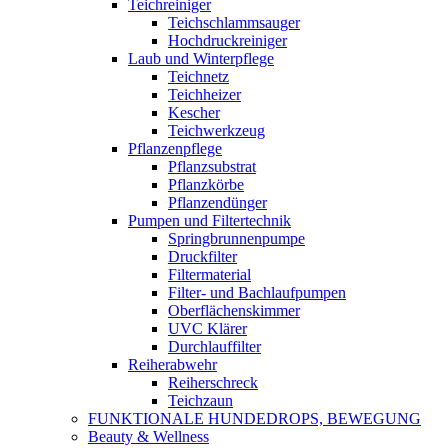
Teichreiniger
Teichschlammsauger
Hochdruckreiniger
Laub und Winterpflege
Teichnetz
Teichheizer
Kescher
Teichwerkzeug
Pflanzenpflege
Pflanzsubstrat
Pflanzkörbe
Pflanzendünger
Pumpen und Filtertechnik
Springbrunnenpumpe
Druckfilter
Filtermaterial
Filter- und Bachlaufpumpen
Oberflächenskimmer
UVC Klärer
Durchlauffilter
Reiherabwehr
Reiherschreck
Teichzaun
FUNKTIONALE HUNDEDROPS, BEWEGUNG
Beauty & Wellness