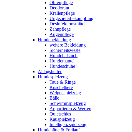
Ohrenpflege
Deodorant
Krallenpflege
Ungezieferbekämpfung
Desinfektionsmittel
Zahnpflege
Augenpflege
Hundebekleidung
weitere Bekleidung
Sicherheitsweste
Hundehalstuch
Hundemantel
Hundeschuhe
Alltagshelfer
Hundespielzeug
Taue & Ringe
Kuscheltiere
Welpenspielzeug
Bälle
Schwimmspielzeug
Apportieren & Werfen
Quietschies
Kauspielzeug
Intelligenzspielzeug
Hundehütte & Freilauf