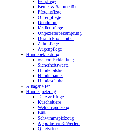
Fellpflege
Beutel & Sammeltüte
Pfotenpflege
Ohrenpflege
Deodorant
Krallenpflege
Ungezieferbekämpfung
Desinfektionsmittel
Zahnpflege
Augenpflege
Hundebekleidung
weitere Bekleidung
Sicherheitsweste
Hundehalstuch
Hundemantel
Hundeschuhe
Alltagshelfer
Hundespielzeug
Taue & Ringe
Kuscheltiere
Welpenspielzeug
Bälle
Schwimmspielzeug
Apportieren & Werfen
Quietschies