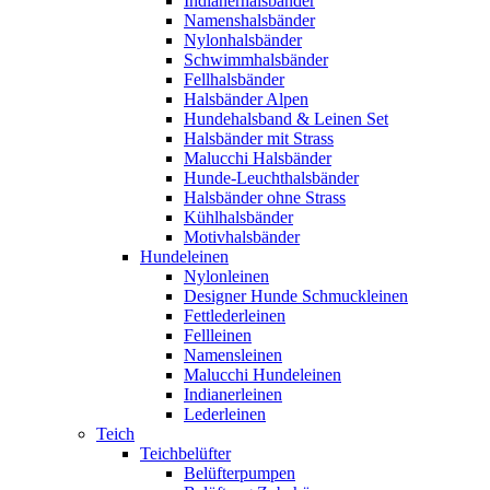
Indianerhalsbänder
Namenshalsbänder
Nylonhalsbänder
Schwimmhalsbänder
Fellhalsbänder
Halsbänder Alpen
Hundehalsband & Leinen Set
Halsbänder mit Strass
Malucchi Halsbänder
Hunde-Leuchthalsbänder
Halsbänder ohne Strass
Kühlhalsbänder
Motivhalsbänder
Hundeleinen
Nylonleinen
Designer Hunde Schmuckleinen
Fettlederleinen
Fellleinen
Namensleinen
Malucchi Hundeleinen
Indianerleinen
Lederleinen
Teich
Teichbelüfter
Belüfterpumpen