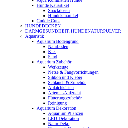
Aqua Kühlmatten Hunde
Hunde Kauartikel
Snackdosen
Hundekauartikel
Cuddle Cups
HUNDEDECKEN
DARMGESUNDHEIT, HUNDENATURPULVER
Aquaristik
Aquarium Bodengrund
Nährboden
Kies
Sand
Aquarium Zubehör
Werkzeuge
Netze & Fangvorrichtungen
Silikon und Kleber
Schlauch & Zubehör
Ablaichkästen
Artemia-Aufzucht
Fütterungszubehör
Reinigung
Aquarium Dekoration
Aquarium Pflanzen
LED-Dekoration
Natur Deko