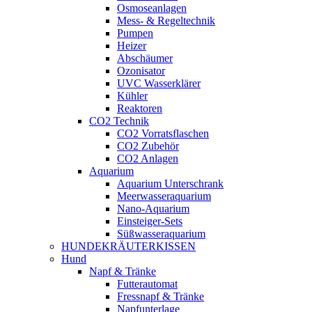
Osmoseanlagen
Mess- & Regeltechnik
Pumpen
Heizer
Abschäumer
Ozonisator
UVC Wasserklärer
Kühler
Reaktoren
CO2 Technik
CO2 Vorratsflaschen
CO2 Zubehör
CO2 Anlagen
Aquarium
Aquarium Unterschrank
Meerwasseraquarium
Nano-Aquarium
Einsteiger-Sets
Süßwasseraquarium
HUNDEKRÄUTERKISSEN
Hund
Napf & Tränke
Futterautomat
Fressnapf & Tränke
Napfunterlage