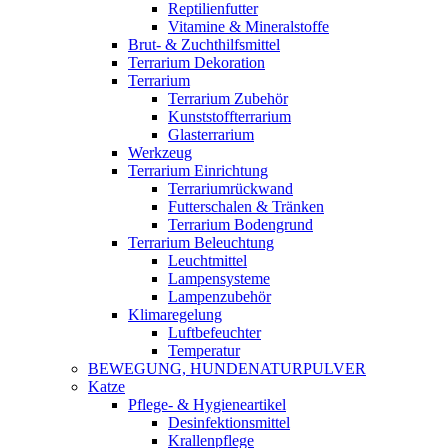
Reptilienfutter
Vitamine & Mineralstoffe
Brut- & Zuchthilfsmittel
Terrarium Dekoration
Terrarium
Terrarium Zubehör
Kunststoffterrarium
Glasterrarium
Werkzeug
Terrarium Einrichtung
Terrariumrückwand
Futterschalen & Tränken
Terrarium Bodengrund
Terrarium Beleuchtung
Leuchtmittel
Lampensysteme
Lampenzubehör
Klimaregelung
Luftbefeuchter
Temperatur
BEWEGUNG, HUNDENATURPULVER
Katze
Pflege- & Hygieneartikel
Desinfektionsmittel
Krallenpflege