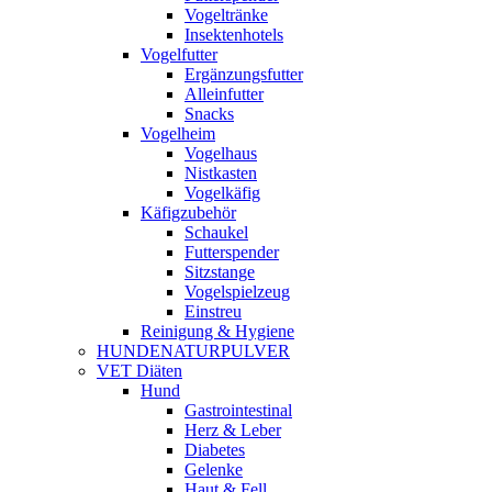
Vogeltränke
Insektenhotels
Vogelfutter
Ergänzungsfutter
Alleinfutter
Snacks
Vogelheim
Vogelhaus
Nistkasten
Vogelkäfig
Käfigzubehör
Schaukel
Futterspender
Sitzstange
Vogelspielzeug
Einstreu
Reinigung & Hygiene
HUNDENATURPULVER
VET Diäten
Hund
Gastrointestinal
Herz & Leber
Diabetes
Gelenke
Haut & Fell