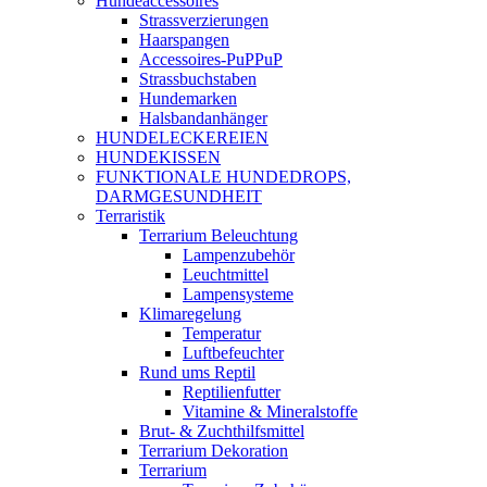
Hundeaccessoires
Strassverzierungen
Haarspangen
Accessoires-PuPPuP
Strassbuchstaben
Hundemarken
Halsbandanhänger
HUNDELECKEREIEN
HUNDEKISSEN
FUNKTIONALE HUNDEDROPS,
DARMGESUNDHEIT
Terraristik
Terrarium Beleuchtung
Lampenzubehör
Leuchtmittel
Lampensysteme
Klimaregelung
Temperatur
Luftbefeuchter
Rund ums Reptil
Reptilienfutter
Vitamine & Mineralstoffe
Brut- & Zuchthilfsmittel
Terrarium Dekoration
Terrarium