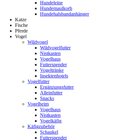
Hundeleine
Hundemaulkorb
Hundehalsbandanhänger
Katze
Fische
Pferde
Vogel
Wildvogel
Wildvogelfutter
Nistkasten
Vogelhaus
Futterspender
Vogeltränke
Insektenhotels
Vogelfutter
Ergänzungsfutter
Alleinfutter
Snacks
Vogelheim
Vogelhaus
Nistkasten
Vogelkäfig
Käfigzubehör
Schaukel
Futterspender