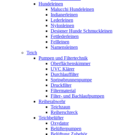
Hundeleinen
Malucchi Hundeleinen
Indianerleinen
Lederleinen
Nylonleinen
Designer Hunde Schmuckleinen
Fettlederleinen
Fellleinen
Namensleinen
Teich
Pumpen und Filtertechnik
Oberflächenskimmer
UVC Klärer
Durchlauffilter
Springbrunnenpumpe
Druckfilter
Filtermaterial
Filter- und Bachlaufpumpen
Reiherabwehr
Teichzaun
Reiherschreck
Teichbelüfter
Oxydator
Belüfterpumpen
Belüftung Zubehör