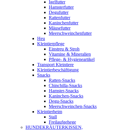
Igelfutter
Hamsterfutter
Degufutter
Rattenfutter
Kaninchenfutter
Mäusefutter
Meerschweinchenfutter
Heu
Kleintierpflege
Einstreu & Stroh
Vitamine & Mineralien
Pflege- & Hygieneartikel
Transport Kleintiere
Kleintierbeschäftigung
Snacks
Ratten-Snacks
Chinchilla-Snacks
Hamster-Snacks
Kaninchen-Snacks
Degu-Snacks
Meerschweinchen-Snacks
Kleintierheim
Stall
Freilaufgehege
HUNDEKRÄUTERKISSEN,