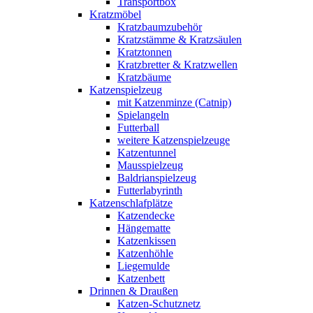
Transportbox
Kratzmöbel
Kratzbaumzubehör
Kratzstämme & Kratzsäulen
Kratztonnen
Kratzbretter & Kratzwellen
Kratzbäume
Katzenspielzeug
mit Katzenminze (Catnip)
Spielangeln
Futterball
weitere Katzenspielzeuge
Katzentunnel
Mausspielzeug
Baldrianspielzeug
Futterlabyrinth
Katzenschlafplätze
Katzendecke
Hängematte
Katzenkissen
Katzenhöhle
Liegemulde
Katzenbett
Drinnen & Draußen
Katzen-Schutznetz