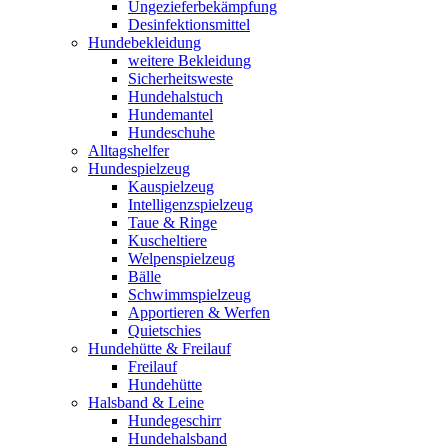
Ungezieferbekämpfung
Desinfektionsmittel
Hundebekleidung
weitere Bekleidung
Sicherheitsweste
Hundehalstuch
Hundemantel
Hundeschuhe
Alltagshelfer
Hundespielzeug
Kauspielzeug
Intelligenzspielzeug
Taue & Ringe
Kuscheltiere
Welpenspielzeug
Bälle
Schwimmspielzeug
Apportieren & Werfen
Quietschies
Hundehütte & Freilauf
Freilauf
Hundehütte
Halsband & Leine
Hundegeschirr
Hundehalsband