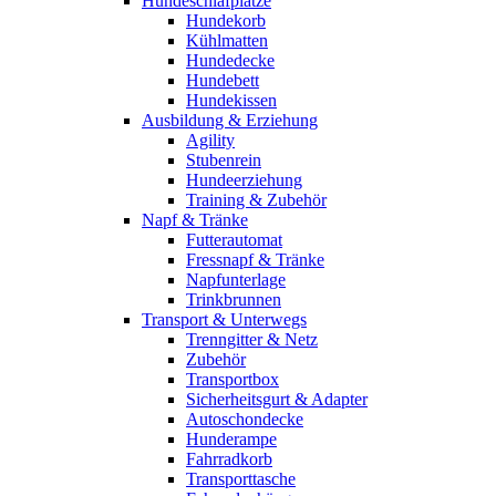
Hundeschlafplätze
Hundekorb
Kühlmatten
Hundedecke
Hundebett
Hundekissen
Ausbildung & Erziehung
Agility
Stubenrein
Hundeerziehung
Training & Zubehör
Napf & Tränke
Futterautomat
Fressnapf & Tränke
Napfunterlage
Trinkbrunnen
Transport & Unterwegs
Trenngitter & Netz
Zubehör
Transportbox
Sicherheitsgurt & Adapter
Autoschondecke
Hunderampe
Fahrradkorb
Transporttasche