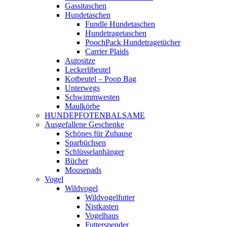
Gassitaschen
Hundetaschen
Fundle Hundetaschen
Hundetragetaschen
PoochPack Hundetragetücher
Carrier Plaids
Autositze
Leckerlibeutel
Kotbeutel – Poop Bag
Unterwegs
Schwimmwesten
Maulkörbe
HUNDEPFOTENBALSAME
Ausgefallene Geschenke
Schönes für Zuhause
Sparbüchsen
Schlüsselanhänger
Bücher
Mousepads
Vogel
Wildvogel
Wildvogelfutter
Nistkasten
Vogelhaus
Futterspender