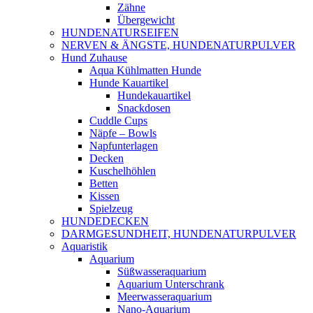
Zähne
Übergewicht
HUNDENATURSEIFEN
NERVEN & ÄNGSTE, HUNDENATURPULVER
Hund Zuhause
Aqua Kühlmatten Hunde
Hunde Kauartikel
Hundekauartikel
Snackdosen
Cuddle Cups
Näpfe – Bowls
Napfunterlagen
Decken
Kuschelhöhlen
Betten
Kissen
Spielzeug
HUNDEDECKEN
DARMGESUNDHEIT, HUNDENATURPULVER
Aquaristik
Aquarium
Süßwasseraquarium
Aquarium Unterschrank
Meerwasseraquarium
Nano-Aquarium