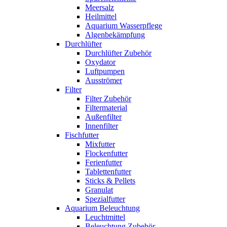
Meersalz
Heilmittel
Aquarium Wasserpflege
Algenbekämpfung
Durchlüfter
Durchlüfter Zubehör
Oxydator
Luftpumpen
Ausströmer
Filter
Filter Zubehör
Filtermaterial
Außenfilter
Innenfilter
Fischfutter
Mixfutter
Flockenfutter
Ferienfutter
Tablettenfutter
Sticks & Pellets
Granulat
Spezialfutter
Aquarium Beleuchtung
Leuchtmittel
Beleuchtung Zubehör