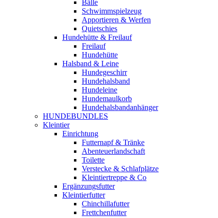
Bälle
Schwimmspielzeug
Apportieren & Werfen
Quietschies
Hundehütte & Freilauf
Freilauf
Hundehütte
Halsband & Leine
Hundegeschirr
Hundehalsband
Hundeleine
Hundemaulkorb
Hundehalsbandanhänger
HUNDEBUNDLES
Kleintier
Einrichtung
Futternapf & Tränke
Abenteuerlandschaft
Toilette
Verstecke & Schlafplätze
Kleintiertreppe & Co
Ergänzungsfutter
Kleintierfutter
Chinchillafutter
Frettchenfutter