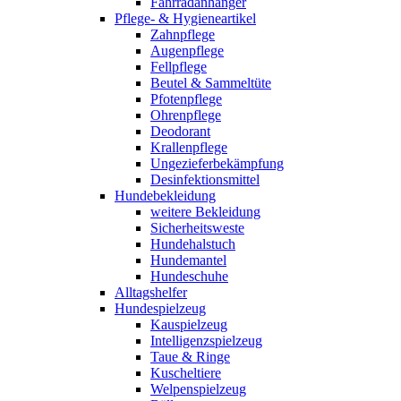
Fahrradanhänger
Pflege- & Hygieneartikel
Zahnpflege
Augenpflege
Fellpflege
Beutel & Sammeltüte
Pfotenpflege
Ohrenpflege
Deodorant
Krallenpflege
Ungezieferbekämpfung
Desinfektionsmittel
Hundebekleidung
weitere Bekleidung
Sicherheitsweste
Hundehalstuch
Hundemantel
Hundeschuhe
Alltagshelfer
Hundespielzeug
Kauspielzeug
Intelligenzspielzeug
Taue & Ringe
Kuscheltiere
Welpenspielzeug