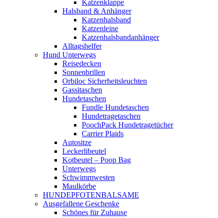
Katzenklappe
Halsband & Anhänger
Katzenhalsband
Katzenleine
Katzenhalsbandanhänger
Alltagshelfer
Hund Unterwegs
Reisedecken
Sonnenbrillen
Orbiloc Sicherheitsleuchten
Gassitaschen
Hundetaschen
Fundle Hundetaschen
Hundetragetaschen
PoochPack Hundetragetücher
Carrier Plaids
Autositze
Leckerlibeutel
Kotbeutel – Poop Bag
Unterwegs
Schwimmwesten
Maulkörbe
HUNDEPFOTENBALSAME
Ausgefallene Geschenke
Schönes für Zuhause