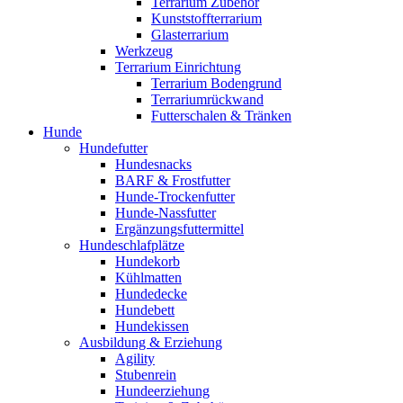
Terrarium Zubehör
Kunststoffterrarium
Glasterrarium
Werkzeug
Terrarium Einrichtung
Terrarium Bodengrund
Terrariumrückwand
Futterschalen & Tränken
Hunde
Hundefutter
Hundesnacks
BARF & Frostfutter
Hunde-Trockenfutter
Hunde-Nassfutter
Ergänzungsfuttermittel
Hundeschlafplätze
Hundekorb
Kühlmatten
Hundedecke
Hundebett
Hundekissen
Ausbildung & Erziehung
Agility
Stubenrein
Hundeerziehung