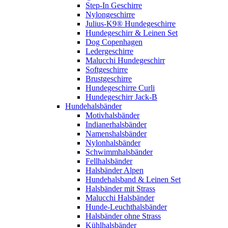
Step-In Geschirre
Nylongeschirre
Julius-K9® Hundegeschirre
Hundegeschirr & Leinen Set
Dog Copenhagen
Ledergeschirre
Malucchi Hundegeschirr
Softgeschirre
Brustgeschirre
Hundegeschirre Curli
Hundegeschirr Jack-B
Hundehalsbänder
Motivhalsbänder
Indianerhalsbänder
Namenshalsbänder
Nylonhalsbänder
Schwimmhalsbänder
Fellhalsbänder
Halsbänder Alpen
Hundehalsband & Leinen Set
Halsbänder mit Strass
Malucchi Halsbänder
Hunde-Leuchthalsbänder
Halsbänder ohne Strass
Kühlhalsbänder