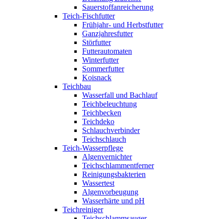
Sauerstoffanreicherung
Teich-Fischfutter
Frühjahr- und Herbstfutter
Ganzjahresfutter
Störfutter
Futterautomaten
Winterfutter
Sommerfutter
Koisnack
Teichbau
Wasserfall und Bachlauf
Teichbeleuchtung
Teichbecken
Teichdeko
Schlauchverbinder
Teichschlauch
Teich-Wasserpflege
Algenvernichter
Teichschlammentferner
Reinigungsbakterien
Wassertest
Algenvorbeugung
Wasserhärte und pH
Teichreiniger
Teichschlammsauger