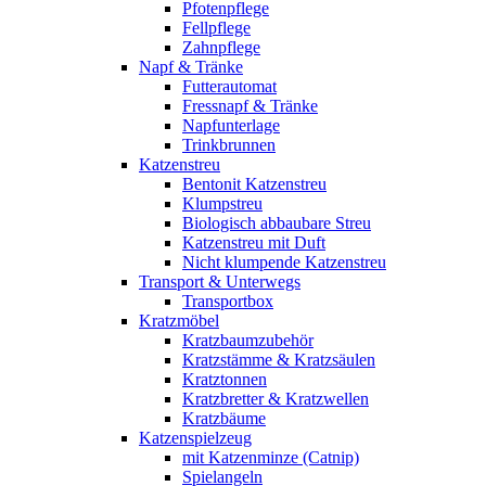
Pfotenpflege
Fellpflege
Zahnpflege
Napf & Tränke
Futterautomat
Fressnapf & Tränke
Napfunterlage
Trinkbrunnen
Katzenstreu
Bentonit Katzenstreu
Klumpstreu
Biologisch abbaubare Streu
Katzenstreu mit Duft
Nicht klumpende Katzenstreu
Transport & Unterwegs
Transportbox
Kratzmöbel
Kratzbaumzubehör
Kratzstämme & Kratzsäulen
Kratztonnen
Kratzbretter & Kratzwellen
Kratzbäume
Katzenspielzeug
mit Katzenminze (Catnip)
Spielangeln