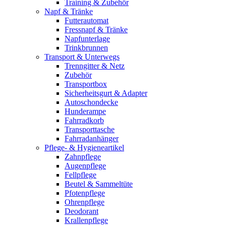
Training & Zubehör
Napf & Tränke
Futterautomat
Fressnapf & Tränke
Napfunterlage
Trinkbrunnen
Transport & Unterwegs
Trenngitter & Netz
Zubehör
Transportbox
Sicherheitsgurt & Adapter
Autoschondecke
Hunderampe
Fahrradkorb
Transporttasche
Fahrradanhänger
Pflege- & Hygieneartikel
Zahnpflege
Augenpflege
Fellpflege
Beutel & Sammeltüte
Pfotenpflege
Ohrenpflege
Deodorant
Krallenpflege