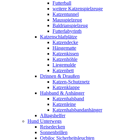
Futterball
weitere Katzenspielzeuge
Katzentunnel
Mausspielzeug
Baldrianspielzeug
Futterlabyrinth
Katzenschlafplätze
Katzendecke
Hängematte
Katzenkissen
Katzenhöhle
Liegemulde
Katzenbett
Drinnen & Draußen
Katzen-Schutznetz
Katzenklappe
Halsband & Anhänger
Katzenhalsband
Katzenleine
Katzenhalsbandanhänger
Alltagshelfer
Hund Unterwegs
Reisedecken
Sonnenbrillen
Orbiloc Sicherheitsleuchten