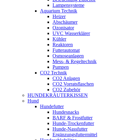
Lampensysteme
Aquarium Technik
Heizer
Abschäumer
Ozonisator
UVC Wasserklärer
Kühler
Reaktoren
Futterautomat
Osmoseanlagen
Mess- & Regeltechnik
Pumpen
CO2 Technik
CO2 Anlagen
CO2 Vorratsflaschen
CO2 Zubehör
HUNDEKRÄUTERKISSEN
Hund
Hundefutter
Hundesnacks
BARF & Frostfutter
Hunde-Trockenfutter
Hunde-Nassfutter
Ergänzungsfuttermittel