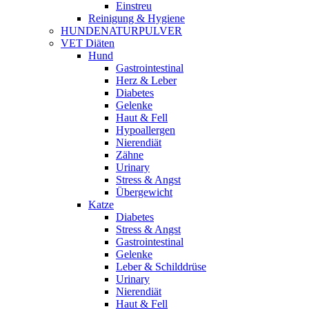
Einstreu
Reinigung & Hygiene
HUNDENATURPULVER
VET Diäten
Hund
Gastrointestinal
Herz & Leber
Diabetes
Gelenke
Haut & Fell
Hypoallergen
Nierendiät
Zähne
Urinary
Stress & Angst
Übergewicht
Katze
Diabetes
Stress & Angst
Gastrointestinal
Gelenke
Leber & Schilddrüse
Urinary
Nierendiät
Haut & Fell