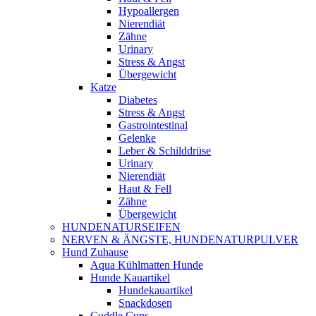
Hypoallergen
Nierendiät
Zähne
Urinary
Stress & Angst
Übergewicht
Katze
Diabetes
Stress & Angst
Gastrointestinal
Gelenke
Leber & Schilddrüse
Urinary
Nierendiät
Haut & Fell
Zähne
Übergewicht
HUNDENATURSEIFEN
NERVEN & ÄNGSTE, HUNDENATURPULVER
Hund Zuhause
Aqua Kühlmatten Hunde
Hunde Kauartikel
Hundekauartikel
Snackdosen
Cuddle Cups