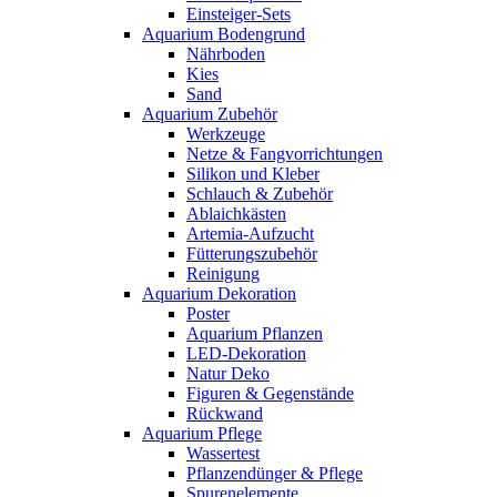
Einsteiger-Sets
Aquarium Bodengrund
Nährboden
Kies
Sand
Aquarium Zubehör
Werkzeuge
Netze & Fangvorrichtungen
Silikon und Kleber
Schlauch & Zubehör
Ablaichkästen
Artemia-Aufzucht
Fütterungszubehör
Reinigung
Aquarium Dekoration
Poster
Aquarium Pflanzen
LED-Dekoration
Natur Deko
Figuren & Gegenstände
Rückwand
Aquarium Pflege
Wassertest
Pflanzendünger & Pflege
Spurenelemente