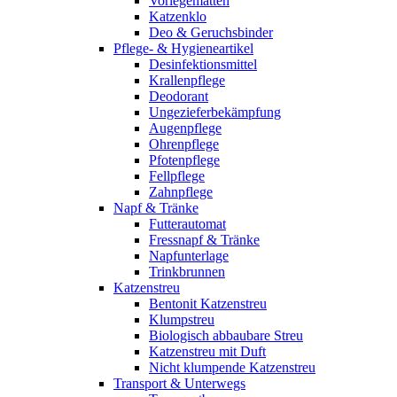
Vorlegematten
Katzenklo
Deo & Geruchsbinder
Pflege- & Hygieneartikel
Desinfektionsmittel
Krallenpflege
Deodorant
Ungezieferbekämpfung
Augenpflege
Ohrenpflege
Pfotenpflege
Fellpflege
Zahnpflege
Napf & Tränke
Futterautomat
Fressnapf & Tränke
Napfunterlage
Trinkbrunnen
Katzenstreu
Bentonit Katzenstreu
Klumpstreu
Biologisch abbaubare Streu
Katzenstreu mit Duft
Nicht klumpende Katzenstreu
Transport & Unterwegs