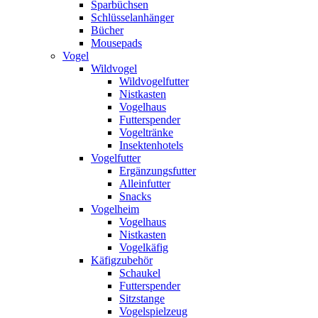
Sparbüchsen
Schlüsselanhänger
Bücher
Mousepads
Vogel
Wildvogel
Wildvogelfutter
Nistkasten
Vogelhaus
Futterspender
Vogeltränke
Insektenhotels
Vogelfutter
Ergänzungsfutter
Alleinfutter
Snacks
Vogelheim
Vogelhaus
Nistkasten
Vogelkäfig
Käfigzubehör
Schaukel
Futterspender
Sitzstange
Vogelspielzeug