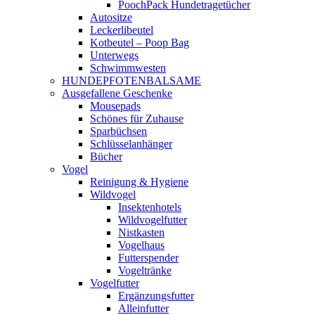
PoochPack Hundetragetücher
Autositze
Leckerlibeutel
Kotbeutel – Poop Bag
Unterwegs
Schwimmwesten
HUNDEPFOTENBALSAME
Ausgefallene Geschenke
Mousepads
Schönes für Zuhause
Sparbüchsen
Schlüsselanhänger
Bücher
Vogel
Reinigung & Hygiene
Wildvogel
Insektenhotels
Wildvogelfutter
Nistkasten
Vogelhaus
Futterspender
Vogeltränke
Vogelfutter
Ergänzungsfutter
Alleinfutter