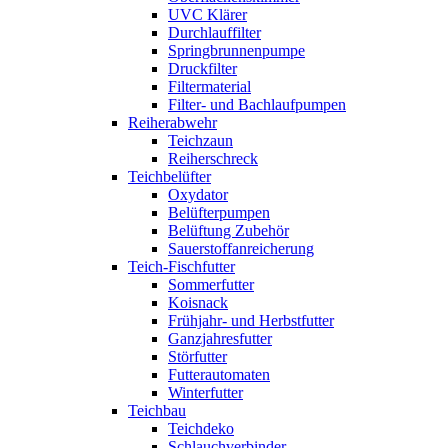
UVC Klärer
Durchlauffilter
Springbrunnenpumpe
Druckfilter
Filtermaterial
Filter- und Bachlaufpumpen
Reiherabwehr
Teichzaun
Reiherschreck
Teichbelüfter
Oxydator
Belüfterpumpen
Belüftung Zubehör
Sauerstoffanreicherung
Teich-Fischfutter
Sommerfutter
Koisnack
Frühjahr- und Herbstfutter
Ganzjahresfutter
Störfutter
Futterautomaten
Winterfutter
Teichbau
Teichdeko
Schlauchverbinder