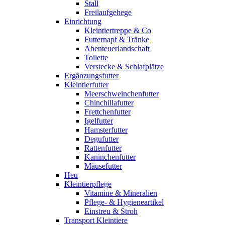
Stall
Freilaufgehege
Einrichtung
Kleintiertreppe & Co
Futternapf & Tränke
Abenteuerlandschaft
Toilette
Verstecke & Schlafplätze
Ergänzungsfutter
Kleintierfutter
Meerschweinchenfutter
Chinchillafutter
Frettchenfutter
Igelfutter
Hamsterfutter
Degufutter
Rattenfutter
Kaninchenfutter
Mäusefutter
Heu
Kleintierpflege
Vitamine & Mineralien
Pflege- & Hygieneartikel
Einstreu & Stroh
Transport Kleintiere