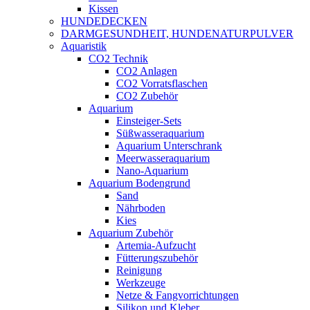
Kissen
HUNDEDECKEN
DARMGESUNDHEIT, HUNDENATURPULVER
Aquaristik
CO2 Technik
CO2 Anlagen
CO2 Vorratsflaschen
CO2 Zubehör
Aquarium
Einsteiger-Sets
Süßwasseraquarium
Aquarium Unterschrank
Meerwasseraquarium
Nano-Aquarium
Aquarium Bodengrund
Sand
Nährboden
Kies
Aquarium Zubehör
Artemia-Aufzucht
Fütterungszubehör
Reinigung
Werkzeuge
Netze & Fangvorrichtungen
Silikon und Kleber