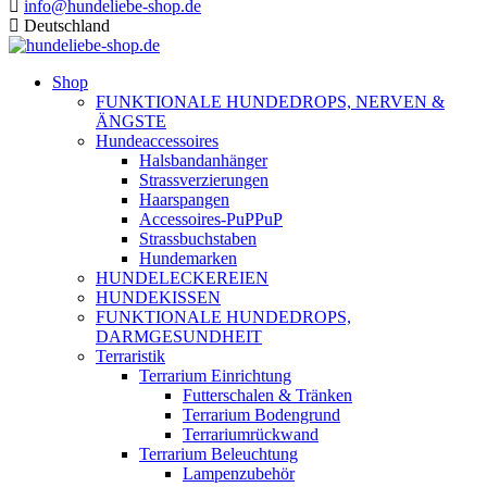
info@hundeliebe-shop.de
Deutschland
Shop
FUNKTIONALE HUNDEDROPS, NERVEN &
ÄNGSTE
Hundeaccessoires
Halsbandanhänger
Strassverzierungen
Haarspangen
Accessoires-PuPPuP
Strassbuchstaben
Hundemarken
HUNDELECKEREIEN
HUNDEKISSEN
FUNKTIONALE HUNDEDROPS,
DARMGESUNDHEIT
Terraristik
Terrarium Einrichtung
Futterschalen & Tränken
Terrarium Bodengrund
Terrariumrückwand
Terrarium Beleuchtung
Lampenzubehör