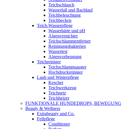
Teichschlauch
Wasserfall und Bachlauf
Teichbeleuchtung
Teichbecken
Teich-Wasserpflege
Wasserhärte und pH
Algenvernichter
Teichschlammentferner
Reinigungsbakterien
Wassertest
Algenvorbeugung
Teichreiniger
Teichschlammsauger
Hochdruckreiniger
Laub und Winterpflege
Kescher
Teichwerkzeug
Teichnetz
Teichheizer
FUNKTIONALE HUNDEDROPS, BEWEGUNG
Beauty & Wellness
Extrabeauty und Co.
Fellpflege
Conditioner