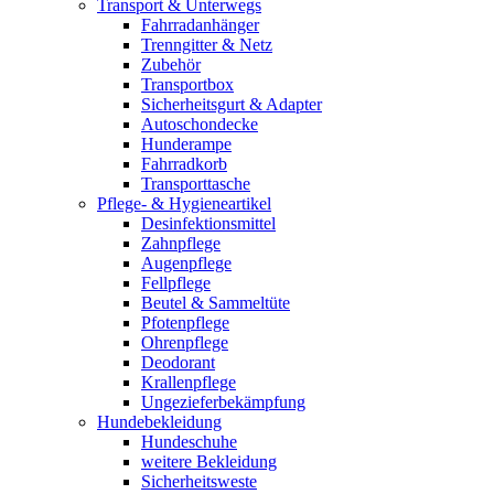
Transport & Unterwegs
Fahrradanhänger
Trenngitter & Netz
Zubehör
Transportbox
Sicherheitsgurt & Adapter
Autoschondecke
Hunderampe
Fahrradkorb
Transporttasche
Pflege- & Hygieneartikel
Desinfektionsmittel
Zahnpflege
Augenpflege
Fellpflege
Beutel & Sammeltüte
Pfotenpflege
Ohrenpflege
Deodorant
Krallenpflege
Ungezieferbekämpfung
Hundebekleidung
Hundeschuhe
weitere Bekleidung
Sicherheitsweste