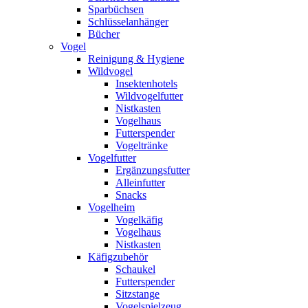
Sparbüchsen
Schlüsselanhänger
Bücher
Vogel
Reinigung & Hygiene
Wildvogel
Insektenhotels
Wildvogelfutter
Nistkasten
Vogelhaus
Futterspender
Vogeltränke
Vogelfutter
Ergänzungsfutter
Alleinfutter
Snacks
Vogelheim
Vogelkäfig
Vogelhaus
Nistkasten
Käfigzubehör
Schaukel
Futterspender
Sitzstange
Vogelspielzeug