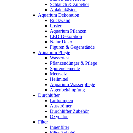
Schlauch & Zubehör
Ablaichkästen
Aquarium Dekoration
Rückwand
Poster
Aquarium Pflanzen
LED-Dekoration
Natur Deko
Figuren & Gegenstände
Aquarium Pflege
Wassertest
Pflanzendünger & Pflege
Spurenelemente
Meersalz
Heilmittel
Aquarium Wasserpflege
Algenbekämpfung
Durchlüfter
Luftpumpen
Ausströmer
Durchlüfter Zubehör
Oxydator
Filter
Innenfilter
Filter Zubehör