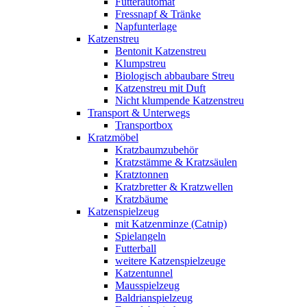
Futterautomat
Fressnapf & Tränke
Napfunterlage
Katzenstreu
Bentonit Katzenstreu
Klumpstreu
Biologisch abbaubare Streu
Katzenstreu mit Duft
Nicht klumpende Katzenstreu
Transport & Unterwegs
Transportbox
Kratzmöbel
Kratzbaumzubehör
Kratzstämme & Kratzsäulen
Kratztonnen
Kratzbretter & Kratzwellen
Kratzbäume
Katzenspielzeug
mit Katzenminze (Catnip)
Spielangeln
Futterball
weitere Katzenspielzeuge
Katzentunnel
Mausspielzeug
Baldrianspielzeug