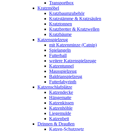
Transportbox
Kratzmöbel
Kratzbaumzubehör
Kratzstämme & Kratzsäulen
Kratztonnen
Kratzbretter & Kratzwellen
Kratzbäume
Katzenspielzeug
mit Katzenminze (Catnip)
Spielangeln
Futterball
weitere Katzenspielzeuge
Katzentunnel
Mausspielzeug
Baldrianspielzeug
Futterlabyrinth
Katzenschlafplätze
Katzendecke
Hängematte
Katzenkissen
Katzenhöhle
Liegemulde
Katzenbett
Drinnen & Draußen
Katzen-Schutznetz