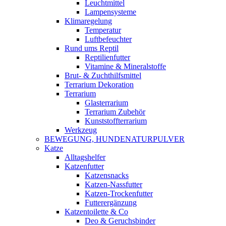
Leuchtmittel
Lampensysteme
Klimaregelung
Temperatur
Luftbefeuchter
Rund ums Reptil
Reptilienfutter
Vitamine & Mineralstoffe
Brut- & Zuchthilfsmittel
Terrarium Dekoration
Terrarium
Glasterrarium
Terrarium Zubehör
Kunststoffterrarium
Werkzeug
BEWEGUNG, HUNDENATURPULVER
Katze
Alltagshelfer
Katzenfutter
Katzensnacks
Katzen-Nassfutter
Katzen-Trockenfutter
Futterergänzung
Katzentoilette & Co
Deo & Geruchsbinder