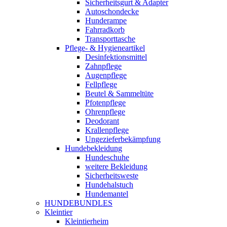
Sicherheitsgurt & Adapter
Autoschondecke
Hunderampe
Fahrradkorb
Transporttasche
Pflege- & Hygieneartikel
Desinfektionsmittel
Zahnpflege
Augenpflege
Fellpflege
Beutel & Sammeltüte
Pfotenpflege
Ohrenpflege
Deodorant
Krallenpflege
Ungezieferbekämpfung
Hundebekleidung
Hundeschuhe
weitere Bekleidung
Sicherheitsweste
Hundehalstuch
Hundemantel
HUNDEBUNDLES
Kleintier
Kleintierheim