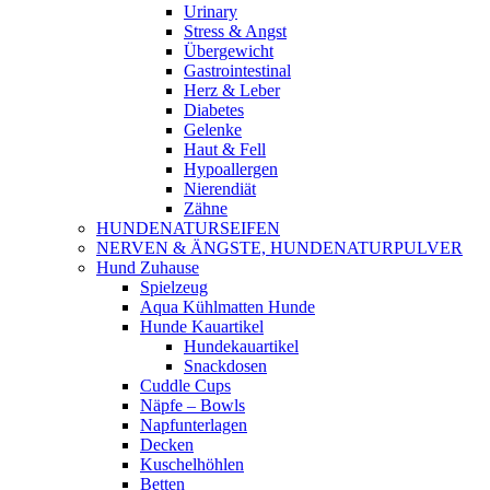
Urinary
Stress & Angst
Übergewicht
Gastrointestinal
Herz & Leber
Diabetes
Gelenke
Haut & Fell
Hypoallergen
Nierendiät
Zähne
HUNDENATURSEIFEN
NERVEN & ÄNGSTE, HUNDENATURPULVER
Hund Zuhause
Spielzeug
Aqua Kühlmatten Hunde
Hunde Kauartikel
Hundekauartikel
Snackdosen
Cuddle Cups
Näpfe – Bowls
Napfunterlagen
Decken
Kuschelhöhlen
Betten