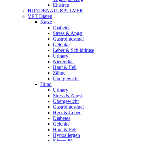
Einstreu
HUNDENATURPULVER
VET Diäten
Katze
Diabetes
Stress & Angst
Gastrointestinal
Gelenke
Leber & Schilddrüse
Urinary
Nierendiät
Haut & Fell
Zähne
Übergewicht
Hund
Urinary
Stress & Angst
Übergewicht
Gastrointestinal
Herz & Leber
Diabetes
Gelenke
Haut & Fell
Hypoallergen
Nierendiät