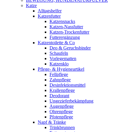
BEWEGUNG, HUNDENATURPULVER
Katze
Alltagshelfer
Katzenfutter
Katzensnacks
Katzen-Nassfutter
Katzen-Trockenfutter
Futterergänzung
Katzentoilette & Co
Deo & Geruchsbinder
Schaufeln
Vorlegematten
Katzenklo
Pflege- & Hygieneartikel
Fellpflege
Zahnpflege
Desinfektionsmittel
Krallenpflege
Deodorant
Ungezieferbekämpfung
Augenpflege
Ohrenpflege
Pfotenpflege
Napf & Tränke
Trinkbrunnen