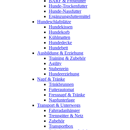
BARF & Frostfutter
Hunde-Trockenfutter
Hunde-Nassfutter
Ergänzungsfuttermittel
Hundeschlafplätze
Hundekissen
Hundekorb
Kühlmatten
Hundedecke
Hundebett
Ausbildung & Erziehung
Training & Zubehör
Agility
Stubenrein
Hundeerziehung
Napf & Tränke
Trinkbrunnen
Futterautomat
Fressnapf & Tränke
Napfunterlage
Transport & Unterwegs
Fahrradanhänger
Trenngitter & Netz
Zubehör
Transportbox