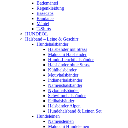
Bademäntel
Regenkleidung
Basecaps
Bandanas
Mäntel
T-Shirts
HUNDEÖL
Halsband – Leine & Geschirr
Hundehalsbänder
Halsbänder mit Strass
Malucchi Halsbänder
Hunde-Leuchthalsbänder
Halsbänder ohne Strass
Kühlhalsbänder
Motivhalsbänder
Indianerhalsbänder
Namenshalsbänder
Nylonhalsbänder
Schwimmhalsbänder
Fellhalsbänder
Halsbänder Alpen
Hundehalsband & Leinen Set
Hundeleinen
Namensleinen
Malucchi Hundeleinen