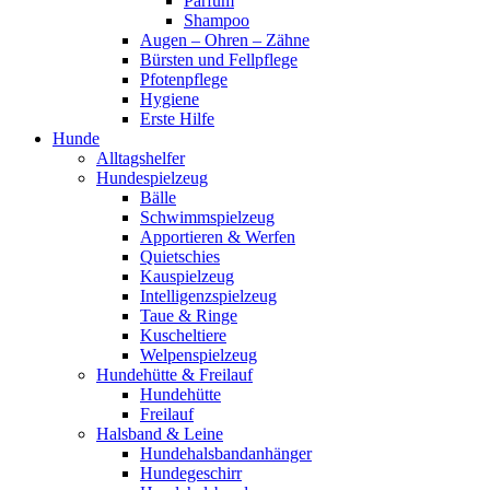
Parfum
Shampoo
Augen – Ohren – Zähne
Bürsten und Fellpflege
Pfotenpflege
Hygiene
Erste Hilfe
Hunde
Alltagshelfer
Hundespielzeug
Bälle
Schwimmspielzeug
Apportieren & Werfen
Quietschies
Kauspielzeug
Intelligenzspielzeug
Taue & Ringe
Kuscheltiere
Welpenspielzeug
Hundehütte & Freilauf
Hundehütte
Freilauf
Halsband & Leine
Hundehalsbandanhänger
Hundegeschirr