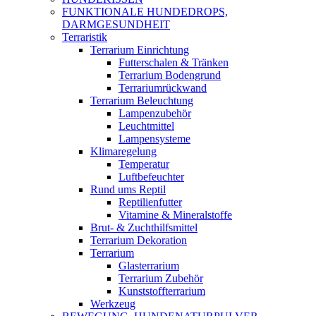
FUNKTIONALE HUNDEDROPS,
DARMGESUNDHEIT
Terraristik
Terrarium Einrichtung
Futterschalen & Tränken
Terrarium Bodengrund
Terrariumrückwand
Terrarium Beleuchtung
Lampenzubehör
Leuchtmittel
Lampensysteme
Klimaregelung
Temperatur
Luftbefeuchter
Rund ums Reptil
Reptilienfutter
Vitamine & Mineralstoffe
Brut- & Zuchthilfsmittel
Terrarium Dekoration
Terrarium
Glasterrarium
Terrarium Zubehör
Kunststoffterrarium
Werkzeug