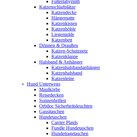
Futterlabyrinth
Katzenschlafplätze
Katzendecke
Hängematte
Katzenkissen
Katzenhöhle
Liegemulde
Katzenbett
Drinnen & Draußen
Katzen-Schutznetz
Katzenklappe
Halsband & Anhänger
Katzenhalsbandanhänger
Katzenhalsband
Katzenleine
Hund Unterwegs
Maulkörbe
Reisedecken
Sonnenbrillen
Orbiloc Sicherheitsleuchten
Gassitaschen
Hundetaschen
Carrier Plaids
Fundle Hundetaschen
Hundetragetaschen