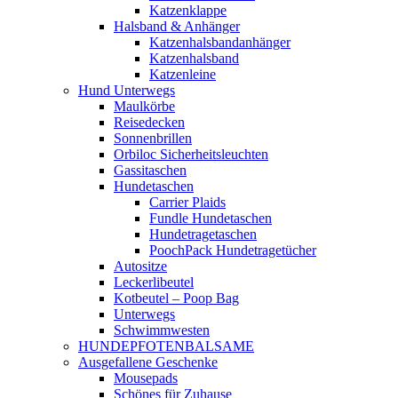
Katzenklappe
Halsband & Anhänger
Katzenhalsbandanhänger
Katzenhalsband
Katzenleine
Hund Unterwegs
Maulkörbe
Reisedecken
Sonnenbrillen
Orbiloc Sicherheitsleuchten
Gassitaschen
Hundetaschen
Carrier Plaids
Fundle Hundetaschen
Hundetragetaschen
PoochPack Hundetragetücher
Autositze
Leckerlibeutel
Kotbeutel – Poop Bag
Unterwegs
Schwimmwesten
HUNDEPFOTENBALSAME
Ausgefallene Geschenke
Mousepads
Schönes für Zuhause