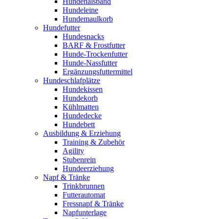
Hundehalsband
Hundeleine
Hundemaulkorb
Hundefutter
Hundesnacks
BARF & Frostfutter
Hunde-Trockenfutter
Hunde-Nassfutter
Ergänzungsfuttermittel
Hundeschlafplätze
Hundekissen
Hundekorb
Kühlmatten
Hundedecke
Hundebett
Ausbildung & Erziehung
Training & Zubehör
Agility
Stubenrein
Hundeerziehung
Napf & Tränke
Trinkbrunnen
Futterautomat
Fressnapf & Tränke
Napfunterlage