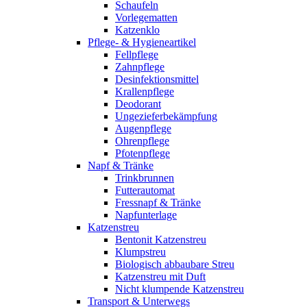
Schaufeln
Vorlegematten
Katzenklo
Pflege- & Hygieneartikel
Fellpflege
Zahnpflege
Desinfektionsmittel
Krallenpflege
Deodorant
Ungezieferbekämpfung
Augenpflege
Ohrenpflege
Pfotenpflege
Napf & Tränke
Trinkbrunnen
Futterautomat
Fressnapf & Tränke
Napfunterlage
Katzenstreu
Bentonit Katzenstreu
Klumpstreu
Biologisch abbaubare Streu
Katzenstreu mit Duft
Nicht klumpende Katzenstreu
Transport & Unterwegs