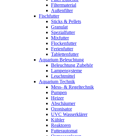
Filtermaterial
Außenfilter
Fischfutter
Sticks & Pellets
Granulat
Spezialfutter
Mixfutter
Flockenfutter
Ferienfutter
Tablettenfutter
Aquarium Beleuchtung
Beleuchtung Zubehör
Lampensysteme
Leuchtmittel
Aquarium Technik
Mess- & Regeltechnik
Pumpen
Heizer
Abschäumer
Ozonisator
UVC Wasserklärer
Kühler
Reaktoren
Futterautomat