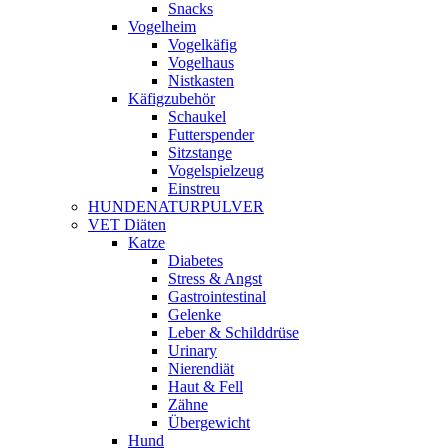
Snacks
Vogelheim
Vogelkäfig
Vogelhaus
Nistkasten
Käfigzubehör
Schaukel
Futterspender
Sitzstange
Vogelspielzeug
Einstreu
HUNDENATURPULVER
VET Diäten
Katze
Diabetes
Stress & Angst
Gastrointestinal
Gelenke
Leber & Schilddrüse
Urinary
Nierendiät
Haut & Fell
Zähne
Übergewicht
Hund