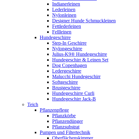
Indianerleinen
Lederleinen
Nylonleinen
Designer Hunde Schmuckleinen
Fettlederleinen
Fellleinen
Hundegeschirre
Step-In Geschirre
Nylongeschirre
Julius-K9® Hundegeschirre
Hundegeschirr & Leinen Set
Dog Copenhagen
Ledergeschirre
Malucchi Hundegeschirr
Softgeschirre
Brustgeschirre
Hundegeschirre Curli
Hundegeschirr Jack-B
Teich
Pflanzenpflege
Pflanzkörbe
Pflanzendünger
Pflanzsubstrat
Pumpen und Filtertechnik
Oberflächenskimmer