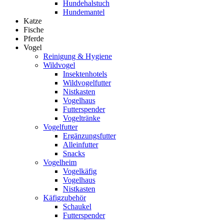
Hundehalstuch
Hundemantel
Katze
Fische
Pferde
Vogel
Reinigung & Hygiene
Wildvogel
Insektenhotels
Wildvogelfutter
Nistkasten
Vogelhaus
Futterspender
Vogeltränke
Vogelfutter
Ergänzungsfutter
Alleinfutter
Snacks
Vogelheim
Vogelkäfig
Vogelhaus
Nistkasten
Käfigzubehör
Schaukel
Futterspender