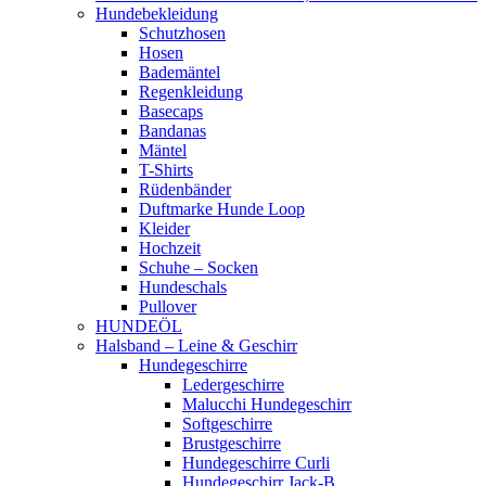
Hundebekleidung
Schutzhosen
Hosen
Bademäntel
Regenkleidung
Basecaps
Bandanas
Mäntel
T-Shirts
Rüdenbänder
Duftmarke Hunde Loop
Kleider
Hochzeit
Schuhe – Socken
Hundeschals
Pullover
HUNDEÖL
Halsband – Leine & Geschirr
Hundegeschirre
Ledergeschirre
Malucchi Hundegeschirr
Softgeschirre
Brustgeschirre
Hundegeschirre Curli
Hundegeschirr Jack-B