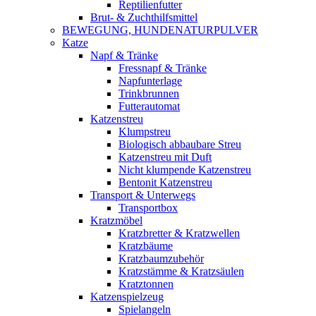
Reptilienfutter
Brut- & Zuchthilfsmittel
BEWEGUNG, HUNDENATURPULVER
Katze
Napf & Tränke
Fressnapf & Tränke
Napfunterlage
Trinkbrunnen
Futterautomat
Katzenstreu
Klumpstreu
Biologisch abbaubare Streu
Katzenstreu mit Duft
Nicht klumpende Katzenstreu
Bentonit Katzenstreu
Transport & Unterwegs
Transportbox
Kratzmöbel
Kratzbretter & Kratzwellen
Kratzbäume
Kratzbaumzubehör
Kratzstämme & Kratzsäulen
Kratztonnen
Katzenspielzeug
Spielangeln