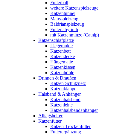
Futterball
weitere Katzenspielzeuge
Katzentunnel
Mausspielzeug
Baldrianspielzeug
Futterlabyrinth
mit Katzenminze (Catnip)
Katzenschlafplätze
Liegemulde
Katzenbett
Katzendecke
Hängematte
Katzenkissen
Katzenhöhle
Drinnen & Draußen
Katzen-Schutznetz
Katzenklappe
Halsband & Anhänger
Katzenhalsband
Katzenleine
Katzenhalsbandanhänger
Alltagshelfer
Katzenfutter
Katzen-Trockenfutter
Futterergänzung