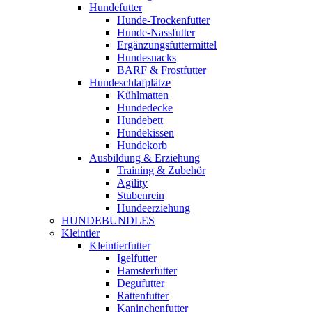
Hundefutter
Hunde-Trockenfutter
Hunde-Nassfutter
Ergänzungsfuttermittel
Hundesnacks
BARF & Frostfutter
Hundeschlafplätze
Kühlmatten
Hundedecke
Hundebett
Hundekissen
Hundekorb
Ausbildung & Erziehung
Training & Zubehör
Agility
Stubenrein
Hundeerziehung
HUNDEBUNDLES
Kleintier
Kleintierfutter
Igelfutter
Hamsterfutter
Degufutter
Rattenfutter
Kaninchenfutter