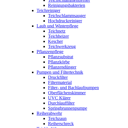
Teichschlammentferner
Reinigungsbakterien
Teichreiniger
Teichschlammsauger
Hochdruckreiniger
Laub und Winterpflege
Teichnetz
Teichheizer
Kescher
Teichwerkzeug
Pflanzenpflege
Pflanzsubstrat
Pflanzkörbe
Pflanzendünger
Pumpen und Filtertechnik
Druckfilter
Filtermaterial
Filter- und Bachlaufpumpen
Oberflächenskimmer
UVC Klärer
Durchlauffilter
Springbrunnenpumpe
Reiherabwehr
Teichzaun
Reiherschreck