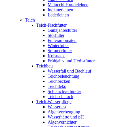
Malucchi Hundeleinen
Indianerleinen
Lederleinen
Teich
Teich-Fischfutter
Ganzjahresfutter
Störfutter
Futterautomaten
Winterfutter
Sommerfutter
Koisnack
Frühjahr- und Herbstfutter
Teichbau
Wasserfall und Bachlauf
Teichbeleuchtung
Teichbecken
Teichdeko
Schlauchverbinder
Teichschlauch
Teich-Wasserpflege
Wassertest
Algenvorbeugung
Wasserhärte und pH
Algenvernichter