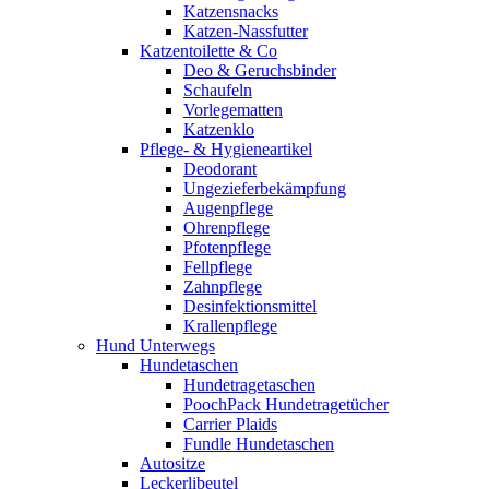
Katzensnacks
Katzen-Nassfutter
Katzentoilette & Co
Deo & Geruchsbinder
Schaufeln
Vorlegematten
Katzenklo
Pflege- & Hygieneartikel
Deodorant
Ungezieferbekämpfung
Augenpflege
Ohrenpflege
Pfotenpflege
Fellpflege
Zahnpflege
Desinfektionsmittel
Krallenpflege
Hund Unterwegs
Hundetaschen
Hundetragetaschen
PoochPack Hundetragetücher
Carrier Plaids
Fundle Hundetaschen
Autositze
Leckerlibeutel