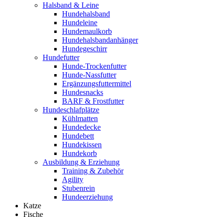
Halsband & Leine
Hundehalsband
Hundeleine
Hundemaulkorb
Hundehalsbandanhänger
Hundegeschirr
Hundefutter
Hunde-Trockenfutter
Hunde-Nassfutter
Ergänzungsfuttermittel
Hundesnacks
BARF & Frostfutter
Hundeschlafplätze
Kühlmatten
Hundedecke
Hundebett
Hundekissen
Hundekorb
Ausbildung & Erziehung
Training & Zubehör
Agility
Stubenrein
Hundeerziehung
Katze
Fische