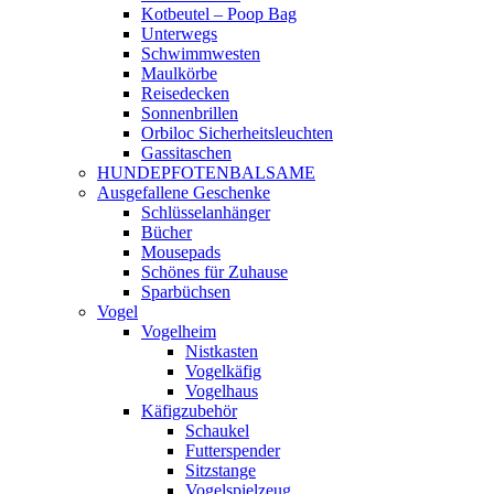
Kotbeutel – Poop Bag
Unterwegs
Schwimmwesten
Maulkörbe
Reisedecken
Sonnenbrillen
Orbiloc Sicherheitsleuchten
Gassitaschen
HUNDEPFOTENBALSAME
Ausgefallene Geschenke
Schlüsselanhänger
Bücher
Mousepads
Schönes für Zuhause
Sparbüchsen
Vogel
Vogelheim
Nistkasten
Vogelkäfig
Vogelhaus
Käfigzubehör
Schaukel
Futterspender
Sitzstange
Vogelspielzeug