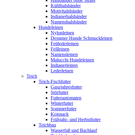
Halsbänder ohne Strass
Kühlhalsbänder
Motivhalsbänder
Indianerhalsbänder
Namenshalsbänder
Hundeleinen
Nylonleinen
Designer Hunde Schmuckleinen
Fettlederleinen
Fellleinen
Namensleinen
Malucchi Hundeleinen
Indianerleinen
Lederleinen
Teich
Teich-Fischfutter
Ganzjahresfutter
Störfutter
Futterautomaten
Winterfutter
Sommerfutter
Koisnack
Frühjahr- und Herbstfutter
Teichbau
Wasserfall und Bachlauf