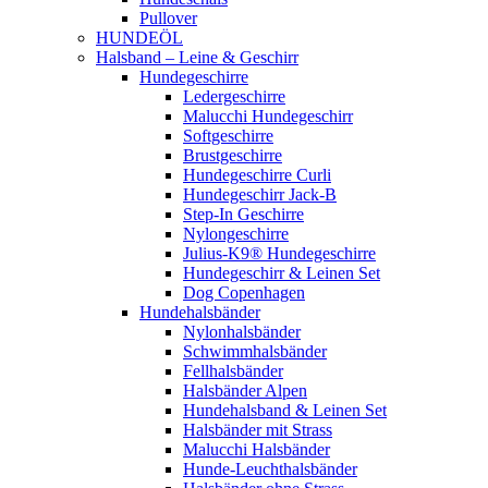
Pullover
HUNDEÖL
Halsband – Leine & Geschirr
Hundegeschirre
Ledergeschirre
Malucchi Hundegeschirr
Softgeschirre
Brustgeschirre
Hundegeschirre Curli
Hundegeschirr Jack-B
Step-In Geschirre
Nylongeschirre
Julius-K9® Hundegeschirre
Hundegeschirr & Leinen Set
Dog Copenhagen
Hundehalsbänder
Nylonhalsbänder
Schwimmhalsbänder
Fellhalsbänder
Halsbänder Alpen
Hundehalsband & Leinen Set
Halsbänder mit Strass
Malucchi Halsbänder
Hunde-Leuchthalsbänder