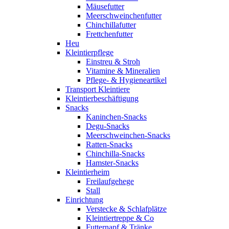
Mäusefutter
Meerschweinchenfutter
Chinchillafutter
Frettchenfutter
Heu
Kleintierpflege
Einstreu & Stroh
Vitamine & Mineralien
Pflege- & Hygieneartikel
Transport Kleintiere
Kleintierbeschäftigung
Snacks
Kaninchen-Snacks
Degu-Snacks
Meerschweinchen-Snacks
Ratten-Snacks
Chinchilla-Snacks
Hamster-Snacks
Kleintierheim
Freilaufgehege
Stall
Einrichtung
Verstecke & Schlafplätze
Kleintiertreppe & Co
Futternapf & Tränke