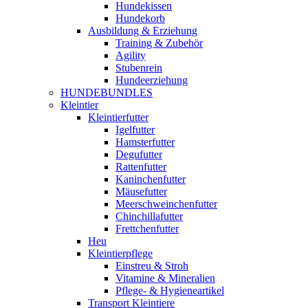
Hundekissen
Hundekorb
Ausbildung & Erziehung
Training & Zubehör
Agility
Stubenrein
Hundeerziehung
HUNDEBUNDLES
Kleintier
Kleintierfutter
Igelfutter
Hamsterfutter
Degufutter
Rattenfutter
Kaninchenfutter
Mäusefutter
Meerschweinchenfutter
Chinchillafutter
Frettchenfutter
Heu
Kleintierpflege
Einstreu & Stroh
Vitamine & Mineralien
Pflege- & Hygieneartikel
Transport Kleintiere