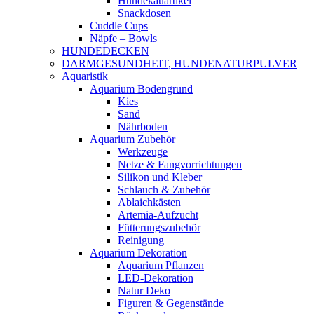
Hundekauartikel
Snackdosen
Cuddle Cups
Näpfe – Bowls
HUNDEDECKEN
DARMGESUNDHEIT, HUNDENATURPULVER
Aquaristik
Aquarium Bodengrund
Kies
Sand
Nährboden
Aquarium Zubehör
Werkzeuge
Netze & Fangvorrichtungen
Silikon und Kleber
Schlauch & Zubehör
Ablaichkästen
Artemia-Aufzucht
Fütterungszubehör
Reinigung
Aquarium Dekoration
Aquarium Pflanzen
LED-Dekoration
Natur Deko
Figuren & Gegenstände