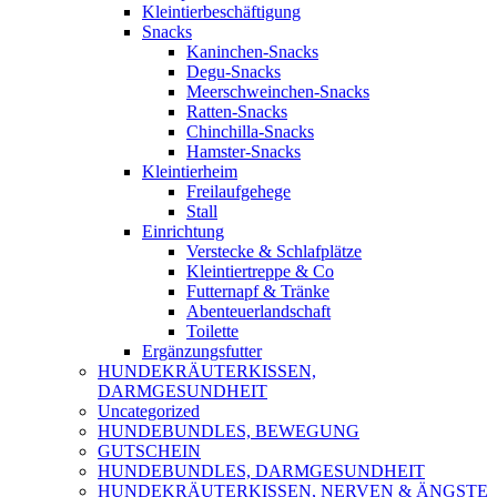
Kleintierbeschäftigung
Snacks
Kaninchen-Snacks
Degu-Snacks
Meerschweinchen-Snacks
Ratten-Snacks
Chinchilla-Snacks
Hamster-Snacks
Kleintierheim
Freilaufgehege
Stall
Einrichtung
Verstecke & Schlafplätze
Kleintiertreppe & Co
Futternapf & Tränke
Abenteuerlandschaft
Toilette
Ergänzungsfutter
HUNDEKRÄUTERKISSEN,
DARMGESUNDHEIT
Uncategorized
HUNDEBUNDLES, BEWEGUNG
GUTSCHEIN
HUNDEBUNDLES, DARMGESUNDHEIT
HUNDEKRÄUTERKISSEN, NERVEN & ÄNGSTE