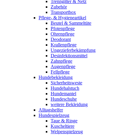
Trenngitter & Netz
Zubehör
Transportbox
Pflege- & Hygieneartikel
Beutel & Sammeltüte
Pfotenpflege
Ohrenpflege
Deodorant
Krallenpflege
Ungezieferbekämpfung
Desinfektionsmittel
Zahnpflege
Augenpflege
Fellpflege
Hundebekleidung
Sicherheitsweste
Hundehalstuch
Hundemantel
Hundeschuhe
weitere Bekleidung
Alltagshelfer
Hundespielzeug
Taue & Ringe
Kuscheltiere
Welpenspielzeug