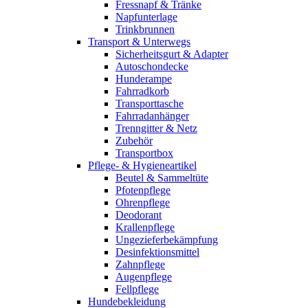
Fressnapf & Tränke
Napfunterlage
Trinkbrunnen
Transport & Unterwegs
Sicherheitsgurt & Adapter
Autoschondecke
Hunderampe
Fahrradkorb
Transporttasche
Fahrradanhänger
Trenngitter & Netz
Zubehör
Transportbox
Pflege- & Hygieneartikel
Beutel & Sammeltüte
Pfotenpflege
Ohrenpflege
Deodorant
Krallenpflege
Ungezieferbekämpfung
Desinfektionsmittel
Zahnpflege
Augenpflege
Fellpflege
Hundebekleidung