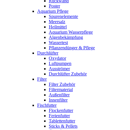
Rückwand
Poster
Aquarium Pflege
Spurenelemente
Meersalz
Heilmittel
Aquarium Wasserpflege
Algenbekämpfung
Wassertest
Pflanzendünger & Pflege
Durchlüfter
Oxydator
Luftpumpen
Ausströmer
Durchlüfter Zubehör
Filter
Filter Zubehör
Filtermaterial
Außenfilter
Innenfilter
Fischfutter
Flockenfutter
Ferienfutter
Tablettenfutter
Sticks & Pellets