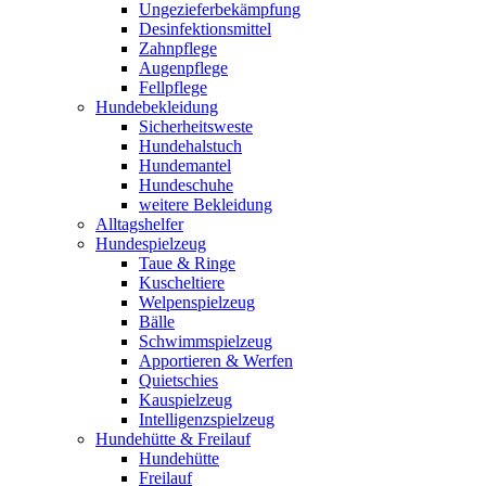
Ungezieferbekämpfung
Desinfektionsmittel
Zahnpflege
Augenpflege
Fellpflege
Hundebekleidung
Sicherheitsweste
Hundehalstuch
Hundemantel
Hundeschuhe
weitere Bekleidung
Alltagshelfer
Hundespielzeug
Taue & Ringe
Kuscheltiere
Welpenspielzeug
Bälle
Schwimmspielzeug
Apportieren & Werfen
Quietschies
Kauspielzeug
Intelligenzspielzeug
Hundehütte & Freilauf
Hundehütte
Freilauf