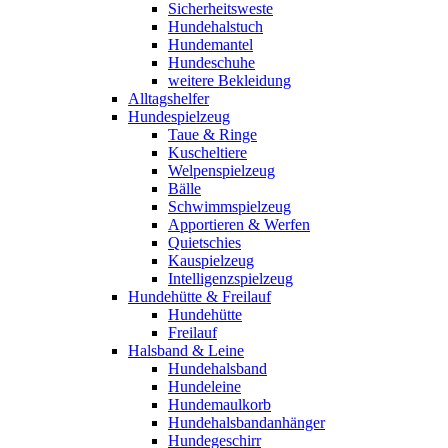
Sicherheitsweste
Hundehalstuch
Hundemantel
Hundeschuhe
weitere Bekleidung
Alltagshelfer
Hundespielzeug
Taue & Ringe
Kuscheltiere
Welpenspielzeug
Bälle
Schwimmspielzeug
Apportieren & Werfen
Quietschies
Kauspielzeug
Intelligenzspielzeug
Hundehütte & Freilauf
Hundehütte
Freilauf
Halsband & Leine
Hundehalsband
Hundeleine
Hundemaulkorb
Hundehalsbandanhänger
Hundegeschirr