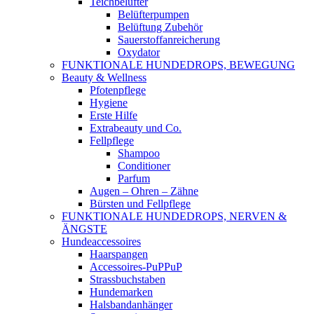
Teichbelüfter
Belüfterpumpen
Belüftung Zubehör
Sauerstoffanreicherung
Oxydator
FUNKTIONALE HUNDEDROPS, BEWEGUNG
Beauty & Wellness
Pfotenpflege
Hygiene
Erste Hilfe
Extrabeauty und Co.
Fellpflege
Shampoo
Conditioner
Parfum
Augen – Ohren – Zähne
Bürsten und Fellpflege
FUNKTIONALE HUNDEDROPS, NERVEN &
ÄNGSTE
Hundeaccessoires
Haarspangen
Accessoires-PuPPuP
Strassbuchstaben
Hundemarken
Halsbandanhänger