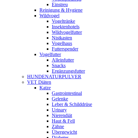
Einstreu
Reinigung & Hygiene
Wildvogel
Vogeltränke
Insektenhotels
Wildvogelfutter
Nistkasten
Vogelhaus
Futterspender
Vogelfutter
Alleinfutter
Snacks
Ergänzungsfutter
HUNDENATURPULVER
VET Diäten
Katze
Gastrointestinal
Gelenke
Leber & Schilddrüse
Urinary
Nierendiät
Haut & Fell
Zähne
Übergewicht
Diabetes