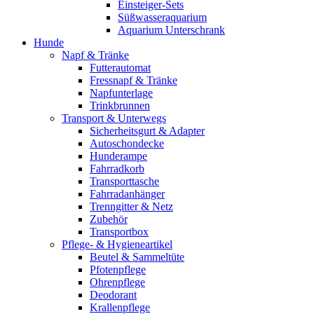
Einsteiger-Sets
Süßwasseraquarium
Aquarium Unterschrank
Hunde
Napf & Tränke
Futterautomat
Fressnapf & Tränke
Napfunterlage
Trinkbrunnen
Transport & Unterwegs
Sicherheitsgurt & Adapter
Autoschondecke
Hunderampe
Fahrradkorb
Transporttasche
Fahrradanhänger
Trenngitter & Netz
Zubehör
Transportbox
Pflege- & Hygieneartikel
Beutel & Sammeltüte
Pfotenpflege
Ohrenpflege
Deodorant
Krallenpflege