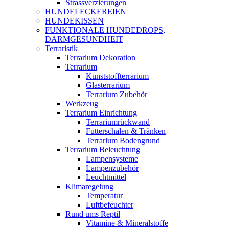
Strassverzierungen
HUNDELECKEREIEN
HUNDEKISSEN
FUNKTIONALE HUNDEDROPS,
DARMGESUNDHEIT
Terraristik
Terrarium Dekoration
Terrarium
Kunststoffterrarium
Glasterrarium
Terrarium Zubehör
Werkzeug
Terrarium Einrichtung
Terrariumrückwand
Futterschalen & Tränken
Terrarium Bodengrund
Terrarium Beleuchtung
Lampensysteme
Lampenzubehör
Leuchtmittel
Klimaregelung
Temperatur
Luftbefeuchter
Rund ums Reptil
Vitamine & Mineralstoffe