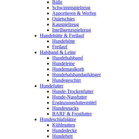
Bälle
Schwimmspielzeug
Apportieren & Werfen
Quietschies
Kauspielzeug
Intelligenzspielzeug
Hundehütte & Freilauf
Hundehütte
Freilauf
Halsband & Leine
Hundehalsband
Hundeleine
Hundemaulkorb
Hundehalsbandanhänger
Hundegeschirr
Hundefutter
Hunde-Trockenfutter
Hunde-Nassfutter
Ergänzungsfuttermittel
Hundesnacks
BARF & Frostfutter
Hundeschlafplätze
Kühlmatten
Hundedecke
Hundebett