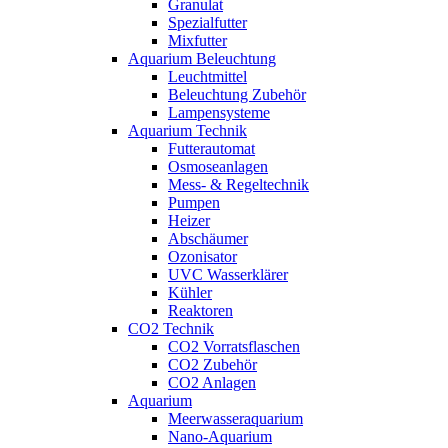
Granulat
Spezialfutter
Mixfutter
Aquarium Beleuchtung
Leuchtmittel
Beleuchtung Zubehör
Lampensysteme
Aquarium Technik
Futterautomat
Osmoseanlagen
Mess- & Regeltechnik
Pumpen
Heizer
Abschäumer
Ozonisator
UVC Wasserklärer
Kühler
Reaktoren
CO2 Technik
CO2 Vorratsflaschen
CO2 Zubehör
CO2 Anlagen
Aquarium
Meerwasseraquarium
Nano-Aquarium