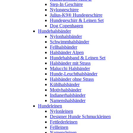
Step-In Geschirre
Nylongeschirre
Julius-K9® Hundegeschirre
Hundegeschirr & Leinen Set
Dog Copenhagen
Hundehalsbänder
Nylonhalsbänder
Schwimmhalsbänder
Fellhalsbänder
Halsbänder Alpen
Hundehalsband & Leinen Set
Halsbänder mit Strass
Malucchi Halsbänder
Hunde-Leuchthalsbänder
Halsbänder ohne Strass
Kühlhalsbänder
Motivhalsbänder
Indianerhalsbänder
Namenshalsbänder
Hundeleinen
Nylonleinen
Designer Hunde Schmuckleinen
Fettlederleinen
Fellleinen
Namensleinen