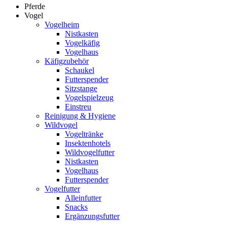
Pferde
Vogel
Vogelheim
Nistkasten
Vogelkäfig
Vogelhaus
Käfigzubehör
Schaukel
Futterspender
Sitzstange
Vogelspielzeug
Einstreu
Reinigung & Hygiene
Wildvogel
Vogeltränke
Insektenhotels
Wildvogelfutter
Nistkasten
Vogelhaus
Futterspender
Vogelfutter
Alleinfutter
Snacks
Ergänzungsfutter