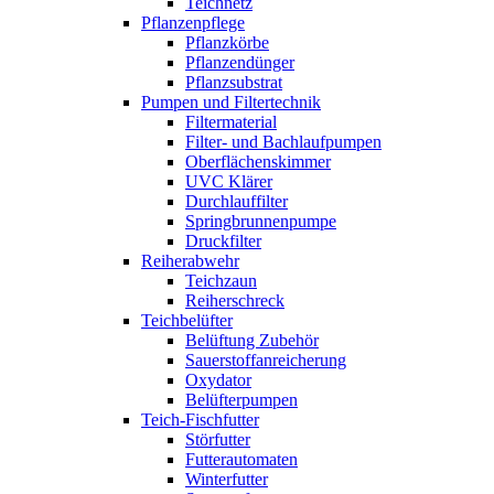
Teichnetz
Pflanzenpflege
Pflanzkörbe
Pflanzendünger
Pflanzsubstrat
Pumpen und Filtertechnik
Filtermaterial
Filter- und Bachlaufpumpen
Oberflächenskimmer
UVC Klärer
Durchlauffilter
Springbrunnenpumpe
Druckfilter
Reiherabwehr
Teichzaun
Reiherschreck
Teichbelüfter
Belüftung Zubehör
Sauerstoffanreicherung
Oxydator
Belüfterpumpen
Teich-Fischfutter
Störfutter
Futterautomaten
Winterfutter