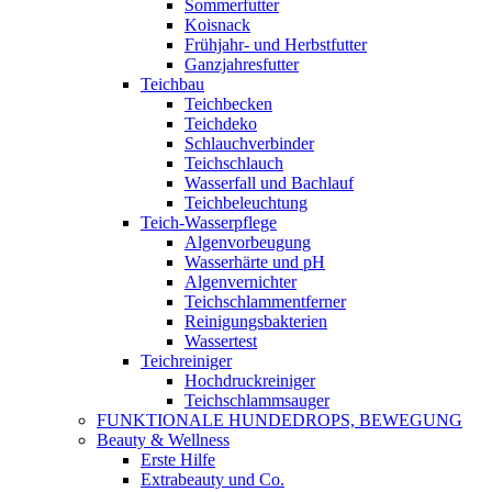
Sommerfutter
Koisnack
Frühjahr- und Herbstfutter
Ganzjahresfutter
Teichbau
Teichbecken
Teichdeko
Schlauchverbinder
Teichschlauch
Wasserfall und Bachlauf
Teichbeleuchtung
Teich-Wasserpflege
Algenvorbeugung
Wasserhärte und pH
Algenvernichter
Teichschlammentferner
Reinigungsbakterien
Wassertest
Teichreiniger
Hochdruckreiniger
Teichschlammsauger
FUNKTIONALE HUNDEDROPS, BEWEGUNG
Beauty & Wellness
Erste Hilfe
Extrabeauty und Co.