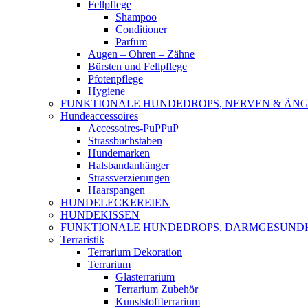
Fellpflege
Shampoo
Conditioner
Parfum
Augen – Ohren – Zähne
Bürsten und Fellpflege
Pfotenpflege
Hygiene
FUNKTIONALE HUNDEDROPS, NERVEN & ÄNG
Hundeaccessoires
Accessoires-PuPPuP
Strassbuchstaben
Hundemarken
Halsbandanhänger
Strassverzierungen
Haarspangen
HUNDELECKEREIEN
HUNDEKISSEN
FUNKTIONALE HUNDEDROPS, DARMGESUND
Terraristik
Terrarium Dekoration
Terrarium
Glasterrarium
Terrarium Zubehör
Kunststoffterrarium