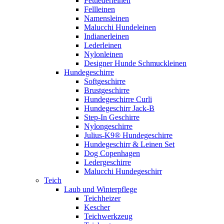
Fettlederleinen
Fellleinen
Namensleinen
Malucchi Hundeleinen
Indianerleinen
Lederleinen
Nylonleinen
Designer Hunde Schmuckleinen
Hundegeschirre
Softgeschirre
Brustgeschirre
Hundegeschirre Curli
Hundegeschirr Jack-B
Step-In Geschirre
Nylongeschirre
Julius-K9® Hundegeschirre
Hundegeschirr & Leinen Set
Dog Copenhagen
Ledergeschirre
Malucchi Hundegeschirr
Teich
Laub und Winterpflege
Teichheizer
Kescher
Teichwerkzeug