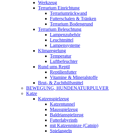
Werkzeug
Terrarium Einrichtung
Terrariumrückwand
Futterschalen & Tränken
Terrarium Bodengrund
Terrarium Beleuchtung
Lampenzubehör
Leuchtmittel
Lampensysteme
Klimaregelung
Temperatur
Luftbefeuchter
Rund ums Reptil
Reptilienfutter
Vitamine & Mineralstoffe
Brut- & Zuchthilfsmittel
BEWEGUNG, HUNDENATURPULVER
Katze
Katzenspielzeug
Katzentunnel
Mausspielzeug
Baldrianspielzeug
Futterlabyrinth
mit Katzenminze (Catnip)
Spielangeln