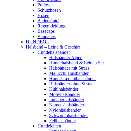
Pullover
Schutzhosen
Hosen
Bademäntel
Regenkleidung
Basecaps
Bandanas
HUNDEÖL
Halsband – Leine & Geschirr
Hundehalsbänder
Halsbänder Alpen
Hundehalsband & Leinen Set
Halsbänder mit Strass
Malucchi Halsbänder
Hunde-Leuchthalsbänder
Halsbänder ohne Strass
Kühlhalsbänder
Motivhalsbänder
Indianerhalsbänder
Namenshalsbänder
Nylonhalsbänder
Schwimmhalsbänder
Fellhalsbänder
Hundeleinen