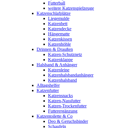
Futterball
weitere Katzenspielzeuge
Katzenschlafplätze
Liegemulde
Katzenbett
Katzendecke
Hängematte
Katzenkissen
Katzenhöhle
Drinnen & Draußen
Katzen-Schutznetz
Katzenklappe
Halsband & Anhänger
Katzenleine
Katzenhalsbandanhänger
Katzenhalsband
Alltagshelfer
Katzenfutter
Katzensnacks
Katzen-Nassfutter
Katzen-Trockenfutter
Futterergänzung
Katzentoilette & Co
Deo & Geruchsbinder
Schaufeln